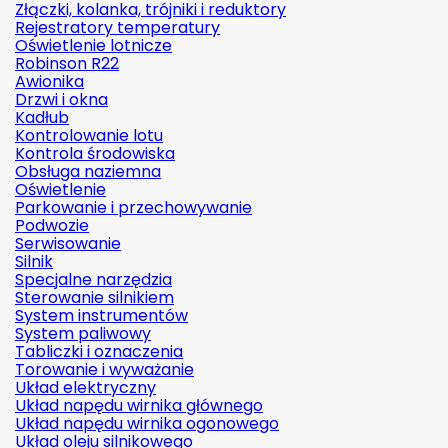
Złączki, kolanka, trójniki i reduktory
Rejestratory temperatury
Oświetlenie lotnicze
Robinson R22
Awionika
Drzwi i okna
Kadłub
Kontrolowanie lotu
Kontrola środowiska
Obsługa naziemna
Oświetlenie
Parkowanie i przechowywanie
Podwozie
Serwisowanie
Silnik
Specjalne narzędzia
Sterowanie silnikiem
System instrumentów
System paliwowy
Tabliczki i oznaczenia
Torowanie i wyważanie
Układ elektryczny
Układ napędu wirnika głównego
Układ napędu wirnika ogonowego
Układ oleju silnikowego