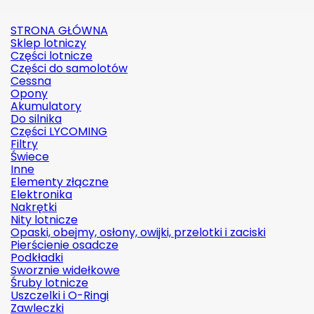
STRONA GŁÓWNA
Sklep lotniczy
Części lotnicze
Części do samolotów
Cessna
Opony
Akumulatory
Do silnika
Części LYCOMING
Filtry
Świece
Inne
Elementy złączne
Elektronika
Nakrętki
Nity lotnicze
Opaski, obejmy, osłony, owijki, przelotki i zaciski
Pierścienie osadcze
Podkładki
Sworznie widełkowe
Śruby lotnicze
Uszczelki i O-Ringi
Zawleczki