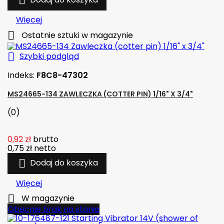

Więcej

Ostatnie sztuki w magazynie

Szybki podgląd
Indeks:
F8C8-47302
MS24665-134 ZAWLECZKA (COTTER PIN) 1/16" X 3/4"
(0)
0,92 zł
brutto
0,75 zł
netto

Dodaj do koszyka
Więcej

W magazynie
Obecnie brak na stanie