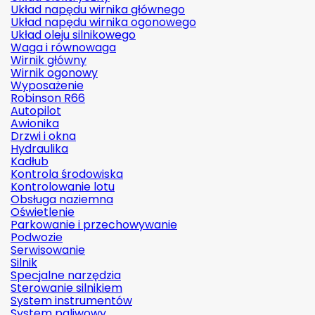
Układ napędu wirnika głównego
Układ napędu wirnika ogonowego
Układ oleju silnikowego
Waga i równowaga
Wirnik główny
Wirnik ogonowy
Wyposażenie
Robinson R66
Autopilot
Awionika
Drzwi i okna
Hydraulika
Kadłub
Kontrola środowiska
Kontrolowanie lotu
Obsługa naziemna
Oświetlenie
Parkowanie i przechowywanie
Podwozie
Serwisowanie
Silnik
Specjalne narzędzia
Sterowanie silnikiem
System instrumentów
System paliwowy