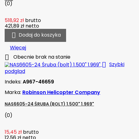
(0)
518,92 zł
brutto
421,89 zł
netto

Dodaj do koszyka
Więcej

Obecnie brak na stanie

Szybki
podgląd
Indeks:
A967-46659
Marka:
Robinson Helicopter Company
NAS6605-24 ŚRUBA (BOLT) 1.500" 1.969"
(0)
15,45 zł
brutto
12,56 zł
netto