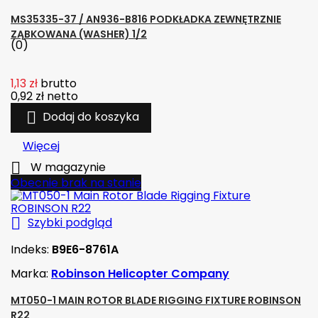
MS35335-37 / AN936-B816 PODKŁADKA ZEWNĘTRZNIE
ZĄBKOWANA (WASHER) 1/2
(0)
1,13 zł
brutto
0,92 zł
netto

Dodaj do koszyka
Więcej

W magazynie
Obecnie brak na stanie

Szybki podgląd
Indeks:
B9E6-8761A
Marka:
Robinson Helicopter Company
MT050-1 MAIN ROTOR BLADE RIGGING FIXTURE ROBINSON
R22