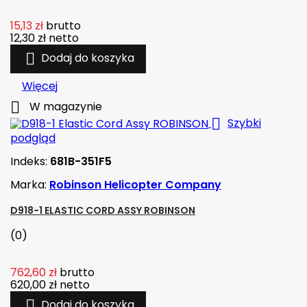
15,13 zł
brutto
12,30 zł
netto

Dodaj do koszyka
Więcej

W magazynie

Szybki
podgląd
Indeks:
681B-351F5
Marka:
Robinson Helicopter Company
D918-1 ELASTIC CORD ASSY ROBINSON
(0)
762,60 zł
brutto
620,00 zł
netto

Dodaj do koszyka