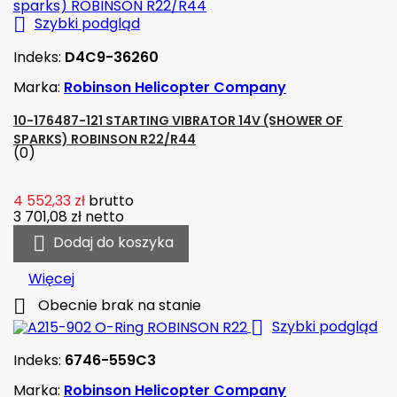

Szybki podgląd
Indeks:
D4C9-36260
Marka:
Robinson Helicopter Company
10-176487-121 STARTING VIBRATOR 14V (SHOWER OF
SPARKS) ROBINSON R22/R44
(0)
4 552,33 zł
brutto
3 701,08 zł
netto

Dodaj do koszyka
Więcej

Obecnie brak na stanie

Szybki podgląd
Indeks:
6746-559C3
Marka:
Robinson Helicopter Company