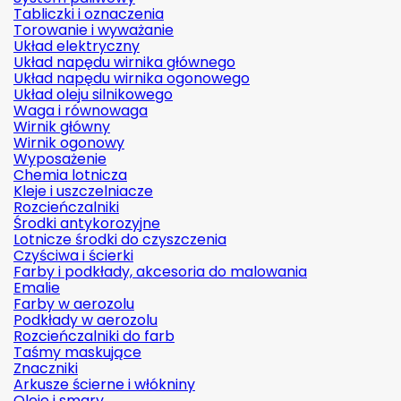
Tabliczki i oznaczenia
Torowanie i wyważanie
Układ elektryczny
Układ napędu wirnika głównego
Układ napędu wirnika ogonowego
Układ oleju silnikowego
Waga i równowaga
Wirnik główny
Wirnik ogonowy
Wyposażenie
Chemia lotnicza
Kleje i uszczelniacze
Rozcieńczalniki
Środki antykorozyjne
Lotnicze środki do czyszczenia
Czyściwa i ścierki
Farby i podkłady, akcesoria do malowania
Emalie
Farby w aerozolu
Podkłady w aerozolu
Rozcieńczalniki do farb
Taśmy maskujące
Znaczniki
Arkusze ścierne i włókniny
Oleje i smary