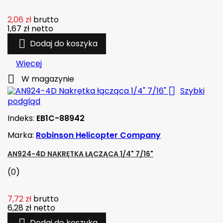
2,06 zł
brutto
1,67 zł
netto

Dodaj do koszyka
Więcej

W magazynie

Szybki
podgląd
Indeks:
EB1C-88942
Marka:
Robinson Helicopter Company
AN924-4D NAKRĘTKA ŁĄCZĄCA 1/4" 7/16"
(0)
7,72 zł
brutto
6,28 zł
netto
Dodaj do koszyka