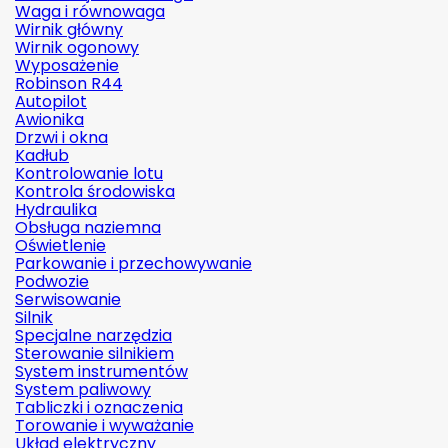
Waga i równowaga
Wirnik główny
Wirnik ogonowy
Wyposażenie
Robinson R44
Autopilot
Awionika
Drzwi i okna
Kadłub
Kontrolowanie lotu
Kontrola środowiska
Hydraulika
Obsługa naziemna
Oświetlenie
Parkowanie i przechowywanie
Podwozie
Serwisowanie
Silnik
Specjalne narzędzia
Sterowanie silnikiem
System instrumentów
System paliwowy
Tabliczki i oznaczenia
Torowanie i wyważanie
Układ elektryczny