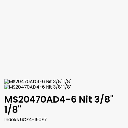
Marka:
Champion Aerospace
M-674 M674 ( AN4027-1 ) PODKŁADKA / USZCZELKA DO
ŚWIECY ZAPŁONOWEJ 18MM ( GASKET SPARK PLUG )
(0)
CHAMPION
7,66 zł
brutto
6,23 zł
netto

Dodaj do koszyka
Więcej

W magazynie
MS20470AD4-6 Nit 3/8"
1/8"
Indeks
6CF4-190E7