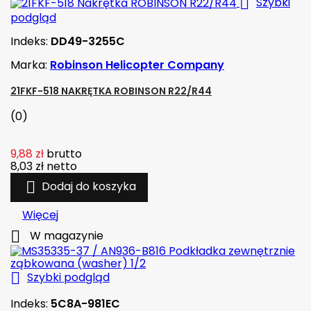

Szybki
podgląd
Indeks:
DD49-3255C
Marka:
Robinson Helicopter Company
21FKF-518 NAKRĘTKA ROBINSON R22/R44
(0)
9,88 zł
brutto
8,03 zł
netto

Dodaj do koszyka
Więcej

W magazynie

Szybki podgląd
Indeks:
5C8A-981EC