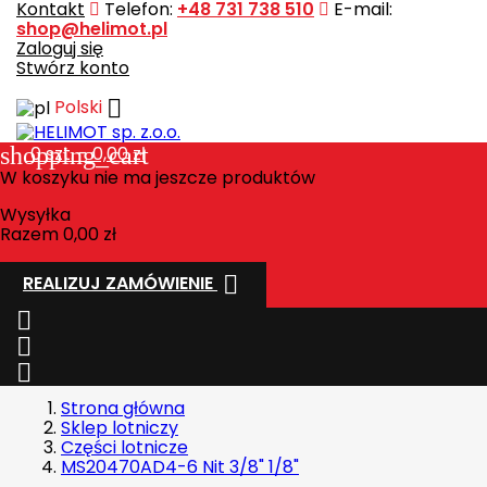
Kontakt
Telefon:
+48 731 738 510
E-mail:
shop@helimot.pl
Zaloguj się
Stwórz konto

Polski
shopping_cart
0
szt. - 0,00 zł
W koszyku nie ma jeszcze produktów
Wysyłka
Razem
0,00 zł

REALIZUJ ZAMÓWIENIE



Strona główna
Sklep lotniczy
Części lotnicze
MS20470AD4-6 Nit 3/8" 1/8"