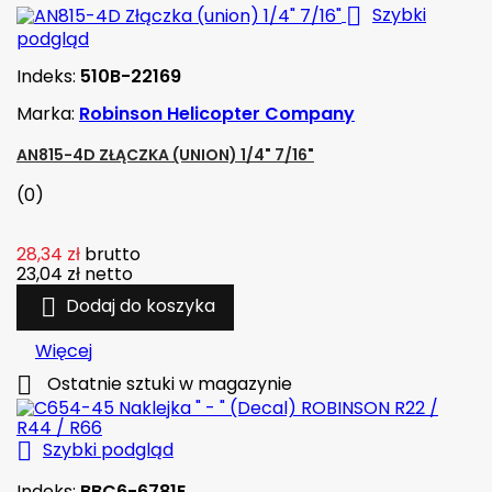

Szybki
podgląd
Indeks:
510B-22169
Marka:
Robinson Helicopter Company
AN815-4D ZŁĄCZKA (UNION) 1/4" 7/16"
(0)
28,34 zł
brutto
23,04 zł
netto

Dodaj do koszyka
Więcej

Ostatnie sztuki w magazynie

Szybki podgląd
Indeks:
BBC6-6781E