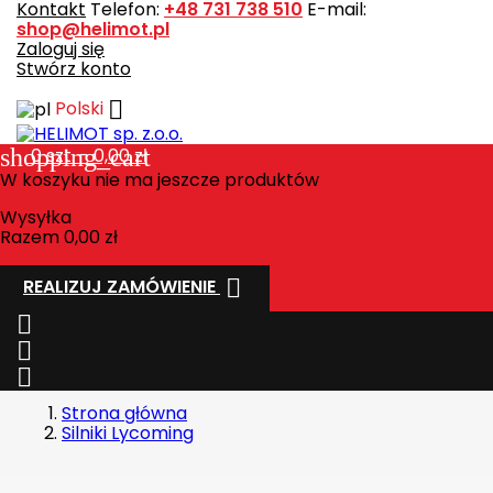
Kontakt
Telefon:
+48 731 738 510
E-mail:
shop@helimot.pl
Zaloguj się
Stwórz konto

Polski
shopping_cart
0
szt. - 0,00 zł
W koszyku nie ma jeszcze produktów
Wysyłka
Razem
0,00 zł

REALIZUJ ZAMÓWIENIE



Strona główna
Silniki Lycoming