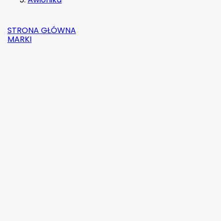
STRONA GŁÓWNA
MARKI

Szybki
podgląd
Indeks:
2142-509C2
Marka:
Robinson Helicopter Company
AN526C-832-R8 ŚRUBKA 1/2" (8-32)
(0)
1,87 zł
brutto
1,52 zł
netto

Dodaj do koszyka
Więcej

W magazynie