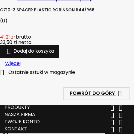
C710-3 SPACER PLASTIC ROBINSON R44/R66
(0)
41,21 zł
brutto
33,50 zł
netto

Dodaj do koszyka
Więcej

Ostatnie sztuki w magazynie

POWRÓT DO GÓRY
PRODUKTY


NASZA FIRMA


TWOJE KONTO


KONTAKT

