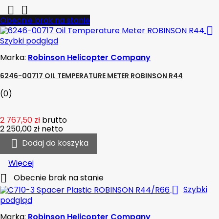


Obecnie brak na stanie

Szybki podgląd
Marka:
Robinson Helicopter Company
6246-00717 OIL TEMPERATURE METER ROBINSON R44
(0)
2 767,50 zł
brutto
2 250,00 zł
netto

Dodaj do koszyka
Więcej

Obecnie brak na stanie

Szybki
podgląd
Marka:
Robinson Helicopter Company