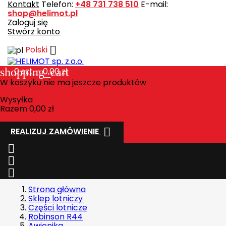
Kontakt
Telefon:
+48 731 738 510
E-mail:
shop@helimot.pl
Zaloguj się
Stwórz konto

Polski
shopping_cart
0
szt. - 0,00 zł
W koszyku nie ma jeszcze produktów
Wysyłka
Razem
0,00 zł

REALIZUJ ZAMÓWIENIE



Strona główna
Sklep lotniczy
Części lotnicze
Robinson R44
Awionika