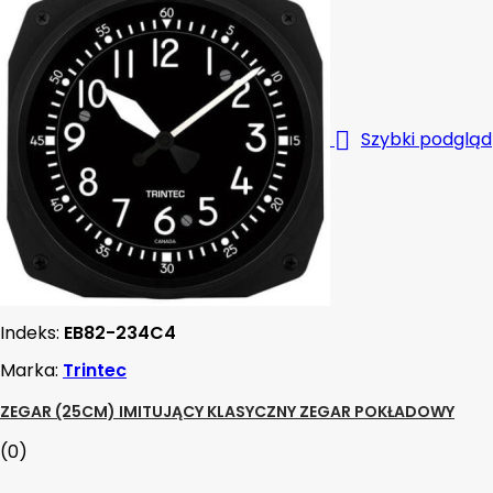

Szybki podgląd
Indeks:
EB82-234C4
Marka:
Trintec
ZEGAR (25CM) IMITUJĄCY KLASYCZNY ZEGAR POKŁADOWY
(0)