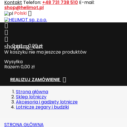
Kontakt
Telefon:
+48 731 738 510
E-mail:
shop@helimot.pl

Polski



shopping_cart
0
szt. - 0,00 zł
W koszyku nie ma jeszcze produktów
Wysyłka
Razem
0,00 zł

REALIZUJ ZAMÓWIENIE
Strona główna
Sklep lotniczy
Akcesoria i gadżety lotnicze
Lotnicze zegary i budziki
STRONA GŁÓWNA