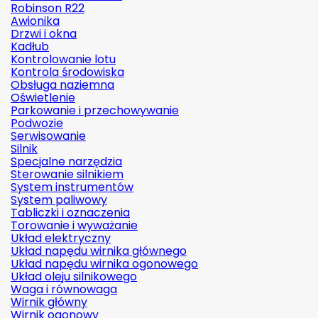
Robinson R22
Awionika
Drzwi i okna
Kadłub
Kontrolowanie lotu
Kontrola środowiska
Obsługa naziemna
Oświetlenie
Parkowanie i przechowywanie
Podwozie
Serwisowanie
Silnik
Specjalne narzędzia
Sterowanie silnikiem
System instrumentów
System paliwowy
Tabliczki i oznaczenia
Torowanie i wyważanie
Układ elektryczny
Układ napędu wirnika głównego
Układ napędu wirnika ogonowego
Układ oleju silnikowego
Waga i równowaga
Wirnik główny
Wirnik ogonowy