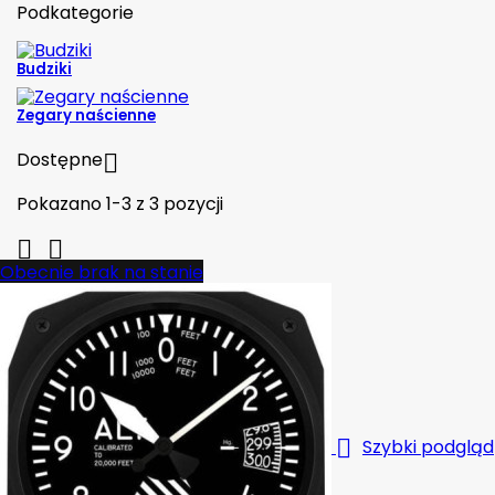
Podkategorie
Budziki
Zegary naścienne
Dostępne

Pokazano 1-3 z 3 pozycji


Obecnie brak na stanie

Szybki podgląd