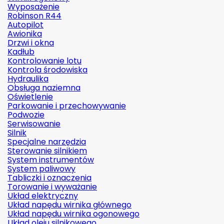
Wyposażenie
Robinson R44
Autopilot
Awionika
Drzwi i okna
Kadłub
Kontrolowanie lotu
Kontrola środowiska
Hydraulika
Obsługa naziemna
Oświetlenie
Parkowanie i przechowywanie
Podwozie
Serwisowanie
Silnik
Specjalne narzędzia
Sterowanie silnikiem
System instrumentów
System paliwowy
Tabliczki i oznaczenia
Torowanie i wyważanie
Układ elektryczny
Układ napędu wirnika głównego
Układ napędu wirnika ogonowego
Układ oleju silnikowego