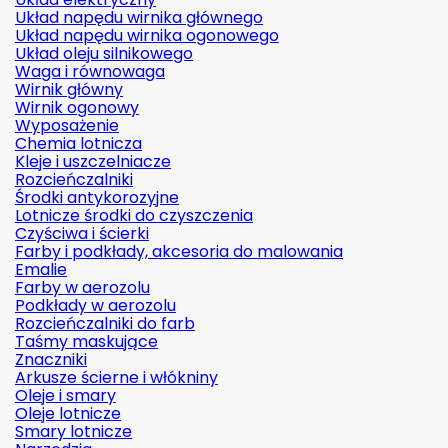
Układ napędu wirnika głównego
Układ napędu wirnika ogonowego
Układ oleju silnikowego
Waga i równowaga
Wirnik główny
Wirnik ogonowy
Wyposażenie
Chemia lotnicza
Kleje i uszczelniacze
Rozcieńczalniki
Środki antykorozyjne
Lotnicze środki do czyszczenia
Czyściwa i ścierki
Farby i podkłady, akcesoria do malowania
Emalie
Farby w aerozolu
Podkłady w aerozolu
Rozcieńczalniki do farb
Taśmy maskujące
Znaczniki
Arkusze ścierne i włókniny
Oleje i smary
Oleje lotnicze
Smary lotnicze