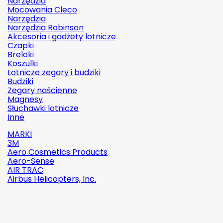
Narzędzia
Mocowania Cleco
Narzędzia
Narzędzia Robinson
Akcesoria i gadżety lotnicze
Czapki
Breloki
Koszulki
Lotnicze zegary i budziki
Budziki
Zegary naścienne
Magnesy
Słuchawki lotnicze
Inne
MARKI
3M
Aero Cosmetics Products
Aero-Sense
AIR TRAC
Airbus Helicopters, Inc.

Szybki
podgląd