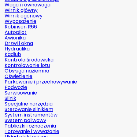
Waga i równowaga
Wirnik główny
Wirnik ogonowy
Wyposażenie
Robinson R66
Autopilot
Awionika
Drzwi i okna
Hydraulika
Kadłub
Kontrola środowiska
Kontrolowanie lotu
Obsługa naziemna
Oświetlenie
Parkowanie i przechowywanie
Podwozie
Serwisowanie
Silnik
Specjalne narzędzia
Sterowanie silnikiem
System instrumentów
System paliwowy
Tabliczki i oznaczenia
Torowanie i wyważanie
Układ elektryczny