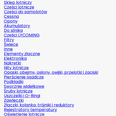
Sklep lotniczy
Części lotnicze
Części do samolotów
Cessna
Opony
Akumulatory
Do silnika
Części LYCOMING
Filtry
Świece
Inne
Elementy złączne
Elektronika
Nakrętki
Nity lotnicze
Opaski, obejmy, osłony, owijki, przelotki i zaciski
Pierścienie osadcze
Podkładki
Sworznie widełkowe
Śruby lotnicze
Uszczelki i O-Ringi
Zawleczki
Złączki, kolanka, trójniki i reduktory
Rejestratory temperatury
Oświetlenie lotnicze