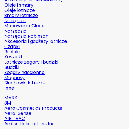
Oleje i smary
Oleje lotnicze
Smary lotnicze
Narzędzia
Mocowania Cleco
Narzędzia
Narzędzia Robinson
Akcesoria i gadżety lotnicze
Czapki
Breloki
Koszulki
Lotnicze zegary i budziki
Budziki
Zegary naścienne
Magnesy
Słuchawki lotnicze
Inne
MARKI
3M
Aero Cosmetics Products
Aero-Sense
AIR TRAC
Airbus Helicopters, Inc.