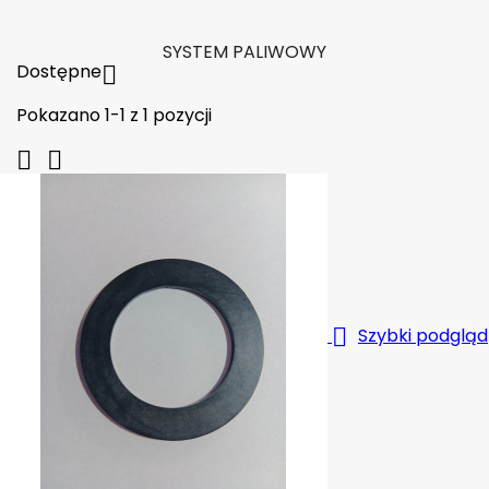

W magazynie
SYSTEM PALIWOWY
Dostępne

Pokazano 1-1 z 1 pozycji



Szybki podgląd