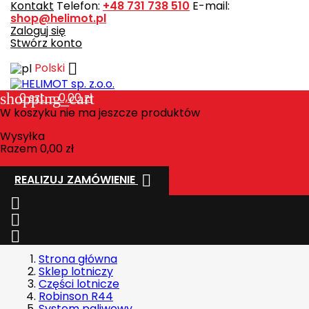
Kontakt
Telefon:
+48 731 738 510
E-mail:
shop@helimot.pl
Zaloguj się
Stwórz konto

Polski
shopping_cart
0
szt. - 0,00 zł
W koszyku nie ma jeszcze produktów
Wysyłka
Razem
0,00 zł

REALIZUJ ZAMÓWIENIE



Strona główna
Sklep lotniczy
Części lotnicze
Robinson R44
System paliwowy