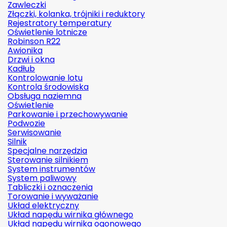
Zawleczki
Złączki, kolanka, trójniki i reduktory
Rejestratory temperatury
Oświetlenie lotnicze
Robinson R22
Awionika
Drzwi i okna
Kadłub
Kontrolowanie lotu
Kontrola środowiska
Obsługa naziemna
Oświetlenie
Parkowanie i przechowywanie
Podwozie
Serwisowanie
Silnik
Specjalne narzędzia
Sterowanie silnikiem
System instrumentów
System paliwowy
Tabliczki i oznaczenia
Torowanie i wyważanie
Układ elektryczny
Układ napędu wirnika głównego
Układ napędu wirnika ogonowego