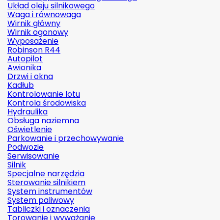
Układ oleju silnikowego
Waga i równowaga
Wirnik główny
Wirnik ogonowy
Wyposażenie
Robinson R44
Autopilot
Awionika
Drzwi i okna
Kadłub
Kontrolowanie lotu
Kontrola środowiska
Hydraulika
Obsługa naziemna
Oświetlenie
Parkowanie i przechowywanie
Podwozie
Serwisowanie
Silnik
Specjalne narzędzia
Sterowanie silnikiem
System instrumentów
System paliwowy
Tabliczki i oznaczenia
Torowanie i wyważanie