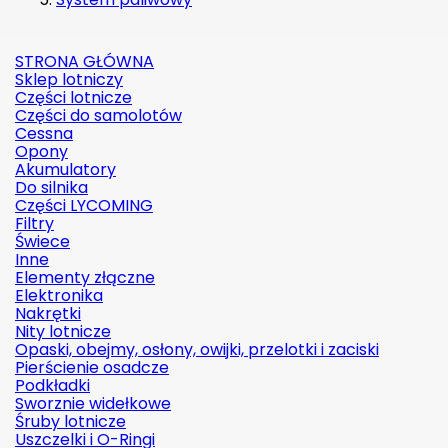
STRONA GŁÓWNA
Sklep lotniczy
Części lotnicze
Części do samolotów
Cessna
Opony
Akumulatory
Do silnika
Części LYCOMING
Filtry
Świece
Inne
Elementy złączne
Elektronika
Nakrętki
Nity lotnicze
Opaski, obejmy, osłony, owijki, przelotki i zaciski
Pierścienie osadcze
Podkładki
Sworznie widełkowe
Śruby lotnicze
Uszczelki i O-Ringi