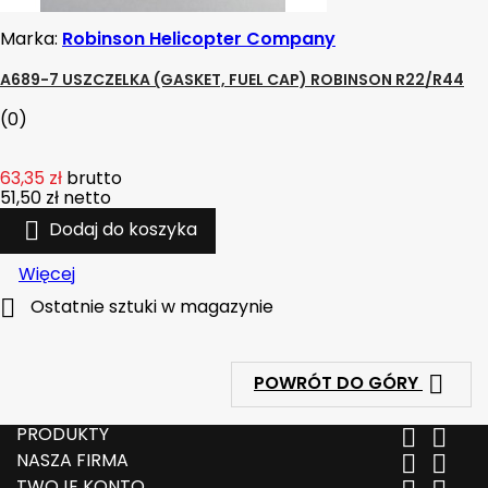
Marka:
Robinson Helicopter Company
A689-7 USZCZELKA (GASKET, FUEL CAP) ROBINSON R22/R44
(0)
63,35 zł
brutto
51,50 zł
netto

Dodaj do koszyka
Więcej

Ostatnie sztuki w magazynie

POWRÓT DO GÓRY
PRODUKTY


NASZA FIRMA


TWOJE KONTO