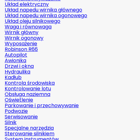
Układ elektryczny
Układ napędu wirnika głównego
Układ napędu wirnika ogonowego
Układ oleju silnikowego
Waga i równowaga
Wirnik główny
Wirnik ogonowy
Wyposażenie
Robinson R66
Autopilot
Awionika
Drzwi i okna
Hydraulika
Kadłub
Kontrola środowiska
Kontrolowanie lotu
Obsługa naziemna
Oświetlenie
Parkowanie i przechowywanie
Podwozie
Serwisowanie
Silnik
Specjalne narzędzia
Sterowanie silnikiem
System instrumentów