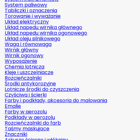
System paliwowy
Tabliczki i oznaczenia
Torowanie i wyważanie
Układ elektryczny
Układ napędu wirnika głównego
Układ napędu wirnika ogonowego
Układ oleju silnikowego
Waga i równowaga
Wirnik główny
Wirnik ogonowy
Wyposażenie
Chemia lotnicza
Kleje i uszczelniacze
Rozcieńczalniki
Środki antykorozyjne
Lotnicze środki do czyszczenia
Czyściwa i ścierki
Farby i podkłady, akcesoria do malowania
Emalie
Farby w aerozolu
Podkłady w aerozolu
Rozcieńczalniki do farb
Taśmy maskujące
Znaczniki
Arkusze ścierne i włókniny