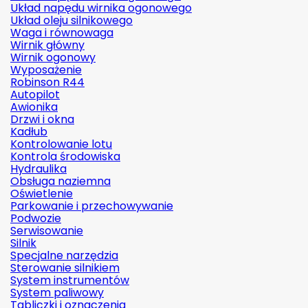
Układ napędu wirnika ogonowego
Układ oleju silnikowego
Waga i równowaga
Wirnik główny
Wirnik ogonowy
Wyposażenie
Robinson R44
Autopilot
Awionika
Drzwi i okna
Kadłub
Kontrolowanie lotu
Kontrola środowiska
Hydraulika
Obsługa naziemna
Oświetlenie
Parkowanie i przechowywanie
Podwozie
Serwisowanie
Silnik
Specjalne narzędzia
Sterowanie silnikiem
System instrumentów
System paliwowy
Tabliczki i oznaczenia