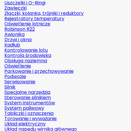
Uszczelki i O-Ringi
Zawleczki
Złączki, kolanka, trójniki i reduktory
Rejestratory temperatury
Oświetlenie lotnicze
Robinson R22
Awionika
Drzwi i okna
Kadłub
Kontrolowanie lotu
Kontrola środowiska
Obsługa naziemna
Oświetlenie
Parkowanie i przechowywanie
Podwozie
Serwisowanie
Silnik
Specjalne narzędzia
Sterowanie silnikiem
System instrumentów
System paliwowy
Tabliczki i oznaczenia
Torowanie i wyważanie
Układ elektryczny
Układ napędu wirnika głównego