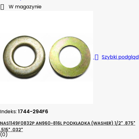

W magazynie

Szybki podgląd
Indeks:
1744-294F6
NAS1149F0832P AN960-816L PODKŁADKA (WASHER) 1/2" .875"
.515" .032"
(0)