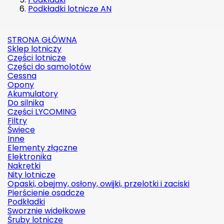
Podkładki lotnicze AN
STRONA GŁÓWNA
Sklep lotniczy
Części lotnicze
Części do samolotów
Cessna
Opony
Akumulatory
Do silnika
Części LYCOMING
Filtry
Świece
Inne
Elementy złączne
Elektronika
Nakrętki
Nity lotnicze
Opaski, obejmy, osłony, owijki, przelotki i zaciski
Pierścienie osadcze
Podkładki
Sworznie widełkowe
Śruby lotnicze