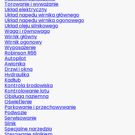
Torowanie i wyważanie
Układ elektryczny
Układ napędu wirnika głównego
Układ napędu wirnika ogonowego
Układ oleju silnikowego
Waga i równowaga
Wirnik główny
Wirnik ogonowy
Wyposażenie
Robinson R66
Autopilot
Awionika
Drzwi i okna
Hydraulika
Kadłub
Kontrola środowiska
Kontrolowanie lotu
Obsługa naziemna
Oświetlenie
Parkowanie i przechowywanie
Podwozie
Serwisowanie
Silnik
Specjalne narzędzia
Sterowanie silnikiem