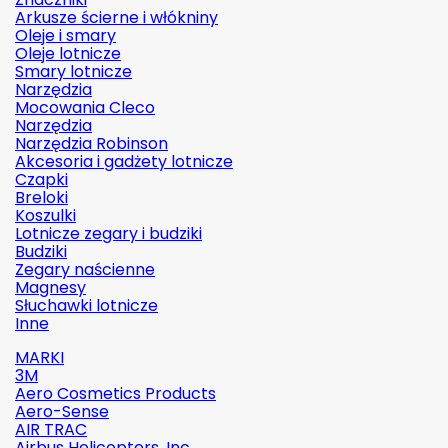
Arkusze ścierne i włókniny
Oleje i smary
Oleje lotnicze
Smary lotnicze
Narzędzia
Mocowania Cleco
Narzędzia
Narzędzia Robinson
Akcesoria i gadżety lotnicze
Czapki
Breloki
Koszulki
Lotnicze zegary i budziki
Budziki
Zegary naścienne
Magnesy
Słuchawki lotnicze
Inne
MARKI
3M
Aero Cosmetics Products
Aero-Sense
AIR TRAC
Airbus Helicopters, Inc.