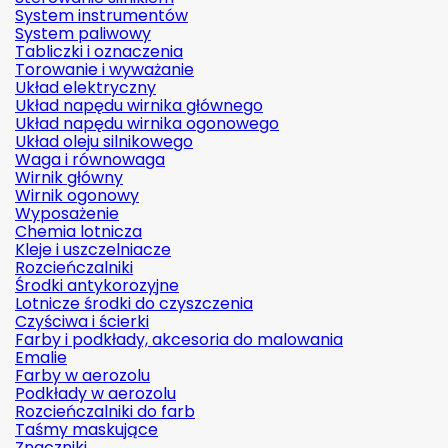
System instrumentów
System paliwowy
Tabliczki i oznaczenia
Torowanie i wyważanie
Układ elektryczny
Układ napędu wirnika głównego
Układ napędu wirnika ogonowego
Układ oleju silnikowego
Waga i równowaga
Wirnik główny
Wirnik ogonowy
Wyposażenie
Chemia lotnicza
Kleje i uszczelniacze
Rozcieńczalniki
Środki antykorozyjne
Lotnicze środki do czyszczenia
Czyściwa i ścierki
Farby i podkłady, akcesoria do malowania
Emalie
Farby w aerozolu
Podkłady w aerozolu
Rozcieńczalniki do farb
Taśmy maskujące
Znaczniki