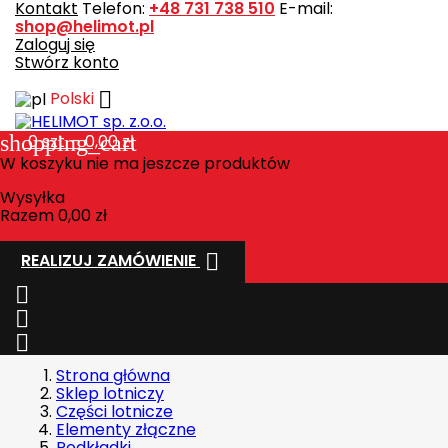
Kontakt
Telefon:
+48 731 738 510
E-mail:
shop@helimot.pl
Zaloguj się
Stwórz konto

Polski
shopping_cart
0
szt. - 0,00 zł
W koszyku nie ma jeszcze produktów
Wysyłka
Razem
0,00 zł

REALIZUJ ZAMÓWIENIE



Strona główna
Sklep lotniczy
Części lotnicze
Elementy złączne
Podkładki