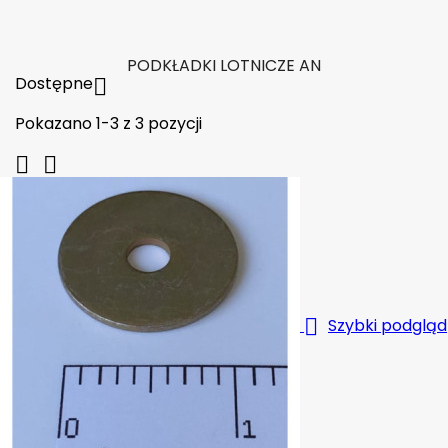

W magazynie
PODKŁADKI LOTNICZE AN
Dostępne

Pokazano 1-3 z 3 pozycji



Szybki podgląd