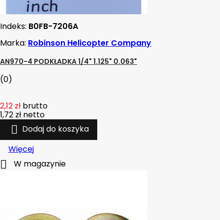
Indeks:
B0FB-7206A
Marka:
Robinson Helicopter Company
AN970-4 PODKŁADKA 1/4" 1.125" 0.063"
(0)
2,12 zł
brutto
1,72 zł
netto

Dodaj do koszyka
Więcej

W magazynie