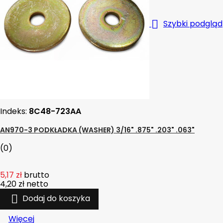

Szybki podgląd
Indeks:
8C48-723AA
AN970-3 PODKŁADKA (WASHER) 3/16" .875" .203" .063"
(0)
5,17 zł
brutto
4,20 zł
netto

Dodaj do koszyka
Więcej