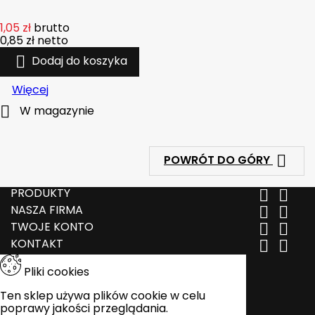
1,05 zł
brutto
0,85 zł
netto

Dodaj do koszyka
Więcej

W magazynie

POWRÓT DO GÓRY
PRODUKTY


NASZA FIRMA


TWOJE KONTO


KONTAKT


Pliki cookies
Ten sklep używa plików cookie w celu
poprawy jakości przeglądania.