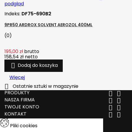
podgląd
Indeks:
DF75-690B2
9PR50 ARDROX SOLVENT AEROZOL 400ML
(0)
195,00 zł
brutto
158,54 zł
netto

Dodaj do koszyka
Więcej

Ostatnie sztuki w magazynie
PRODUKTY


NASZA FIRMA


TWOJE KONTO


KONTAKT


Pliki cookies