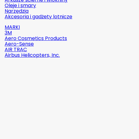
Oleje i smary
Narzędzia
Akcesoria i gadżety lotnicze
MARKI
3M
Aero Cosmetics Products
Aero-Sense
AIR TRAC
Airbus Helicopters, Inc.

Szybki
podgląd
Indeks:
2142-509C2
Marka:
Robinson Helicopter Company
AN526C-832-R8 ŚRUBKA 1/2" (8-32)
(0)
1,87 zł
brutto
1,52 zł
netto