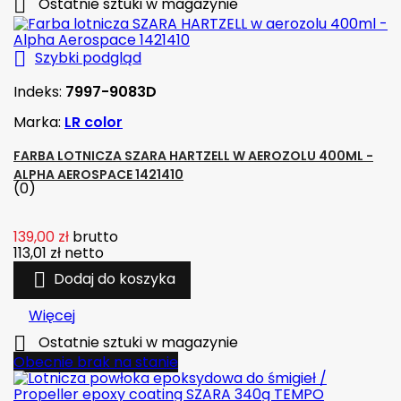

Ostatnie sztuki w magazynie

Szybki podgląd
Indeks:
7997-9083D
Marka:
LR color
FARBA LOTNICZA SZARA HARTZELL W AEROZOLU 400ML -
ALPHA AEROSPACE 1421410
(0)
139,00 zł
brutto
113,01 zł
netto

Dodaj do koszyka
Więcej

Ostatnie sztuki w magazynie
Obecnie brak na stanie