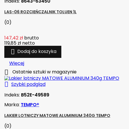
Indeks:
8643-63450
LAS-06 ROZCIEŃCZALNIK TOLUEN 1L
(0)
147,42 zł
brutto
119,85 zł
netto

Dodaj do koszyka
Więcej

Ostatnie sztuki w magazynie

Szybki podgląd
Indeks:
B52E-49589
Marka:
TEMPO®
LAKIER LOTNICZY MATOWE ALUMINIUM 340G TEMPO
(0)