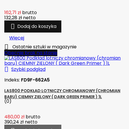
162,71 zł
brutto
132,28 zł
netto

Dodaj do koszyka
Więcej

Ostatnie sztuki w magazynie
Obecnie brak na stanie

Szybki podgląd
Indeks:
FD9F-662A5
LAS800 PODKŁAD LOTNICZY CHROMIANOWY (CHROMIAN
BARU) CIEMNY ZIELONY ( DARK GREEN PRIMER ) 1L
(0)
480,00 zł
brutto
390,24 zł
netto