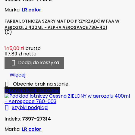
Marka:
LR color
FARBA LOTNICZA SZARY MAT DO PRZYRZĄDÓW FAA W
AEROZOLU 400ML - ALPHA AEROSPACE 780-401
(0)
145,00 zł
brutto
117,89 zł
netto

Dodaj do koszyka
Więcej

Obecnie brak na stanie
Obecnie brak na stanie

Szybki podgląd
Indeks:
7397-27314
Marka:
LR color