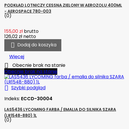
PODKŁAD LOTNICZY CESSNA ZIELONY W AEROZOLU 400ML
- AEROSPACE 780-003
(0)
155,00 zł
brutto
126,02 zł
netto

Dodaj do koszyka
Więcej

Obecnie brak na stanie
Obecnie brak na stanie

Szybki podgląd
Indeks:
ECCD-30004
LAS5436 LYCOMING FARBA / EMALIA DO SILNIKA SZARA
(LR1548-880) 1L
(0)