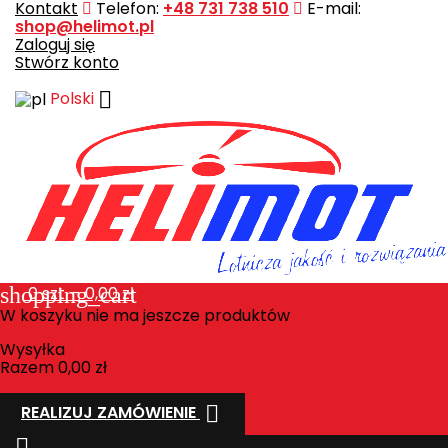
Kontakt
Telefon:
+48 731 738 510
E-mail:
shop@helimot.pl
Zaloguj się
Stwórz konto

Polski
shopping_cart
0
szt. - 0,00 zł
W koszyku nie ma jeszcze produktów
Wysyłka
Razem
0,00 zł

REALIZUJ ZAMÓWIENIE
