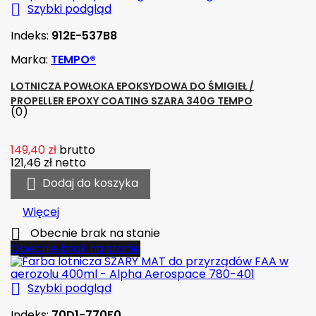

Szybki podgląd
Indeks:
912E-537B8
Marka:
TEMPO®
LOTNICZA POWŁOKA EPOKSYDOWA DO ŚMIGIEŁ /
PROPELLER EPOXY COATING SZARA 340G TEMPO
(0)
149,40 zł
brutto
121,46 zł
netto

Dodaj do koszyka
Więcej

Obecnie brak na stanie
Obecnie brak na stanie

Szybki podgląd
Indeks:
70D1-770F0