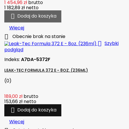
1 454,96 zł
brutto
1 182,89 zł
netto

Dodaj do koszyka
Więcej

Obecnie brak na stanie

Szybki
podgląd
Indeks:
A7DA-5372F
LEAK-TEC FORMULA 372 E - 8OZ. (236ML)
(0)
189,00 zł
brutto
153,66 zł
netto

Dodaj do koszyka
Więcej