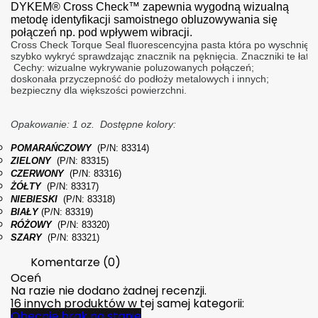
DYKEM® Cross Check™ zapewnia wygodną wizualną
metodę identyfikacji samoistnego obluzowywania się
połączeń np. pod wpływem wibracji.
Cross Check Torque Seal fluorescencyjna pasta która po wyschnię
szybko wykryć sprawdzając znacznik na pęknięcia. Znaczniki te łat
 Cechy: wizualne wykrywanie poluzowanych połączeń;
doskonała przyczepność do podłoży metalowych i innych; 
bezpieczny dla większości powierzchni.
Opakowanie: 1 oz.
Dostępne kolory: 
POMARAŃCZOWY
(P/N: 83314)
ZIELONY
(P/N: 83315)
CZERWONY
(P/N: 83316)
ŻÓŁTY
(P/N: 83317)
NIEBIESKI
(P/N: 83318)
BIAŁY
(P/N: 83319)
RÓŻOWY
(P/N: 83320)
SZARY
(
P/N: 83321)
Komentarze (0)
Oceń
Na razie nie dodano żadnej recenzji.
16 innych produktów w tej samej kategorii:
Obecnie brak na stanie