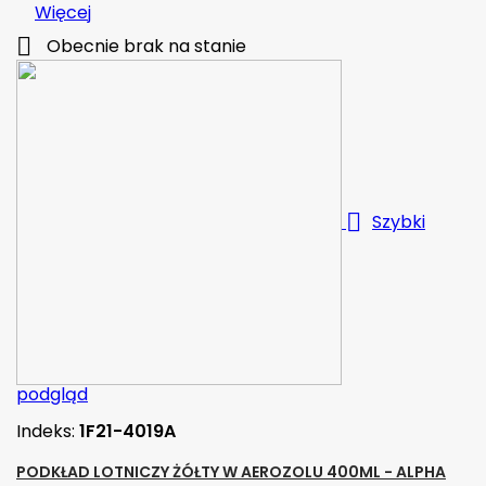
Więcej

Obecnie brak na stanie

Szybki
podgląd
Indeks:
1F21-4019A
PODKŁAD LOTNICZY ŻÓŁTY W AEROZOLU 400ML - ALPHA