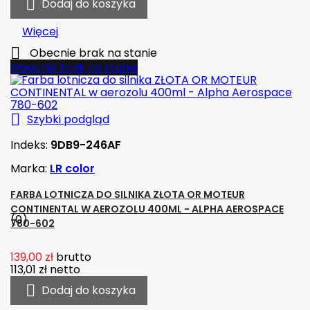

Dodaj do koszyka
Więcej

Obecnie brak na stanie
Obecnie brak na stanie

Szybki podgląd
Indeks:
9DB9-246AF
Marka:
LR color
FARBA LOTNICZA DO SILNIKA ZŁOTA OR MOTEUR
CONTINENTAL W AEROZOLU 400ML - ALPHA AEROSPACE
(0)
780-602
139,00 zł
brutto
113,01 zł
netto

Dodaj do koszyka