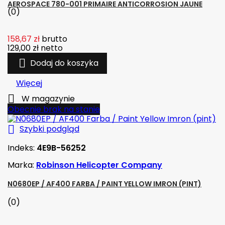
AEROSPACE 780-001 PRIMAIRE ANTICORROSION JAUNE
(0)
158,67 zł
brutto
129,00 zł
netto

Dodaj do koszyka
Więcej

W magazynie
Obecnie brak na stanie

Szybki podgląd
Indeks:
4E9B-56252
Marka:
Robinson Helicopter Company
N0680EP / AF400 FARBA / PAINT YELLOW IMRON (PINT)
(0)