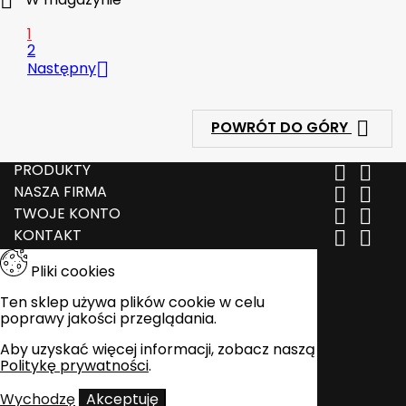

1
2

Następny

POWRÓT DO GÓRY
PRODUKTY


NASZA FIRMA


TWOJE KONTO


KONTAKT


Pliki cookies
Ten sklep używa plików cookie w celu
poprawy jakości przeglądania.
Aby uzyskać więcej informacji, zobacz naszą
Politykę prywatności
.
Wychodzę
Akceptuję