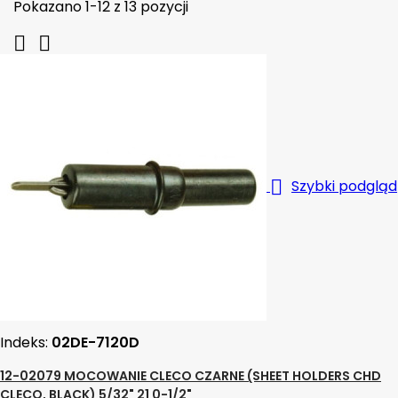
Pokazano 1-12 z 13 pozycji



Szybki podgląd
Indeks:
02DE-7120D
12-02079 MOCOWANIE CLECO CZARNE (SHEET HOLDERS CHD
CLECO, BLACK) 5/32" 21 0-1/2"