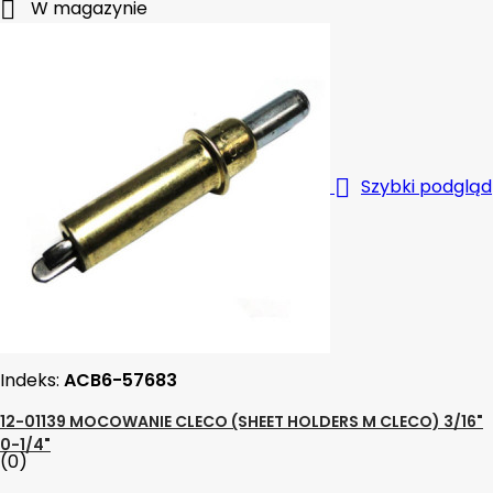

W magazynie

Szybki podgląd
Indeks:
ACB6-57683
12-01139 MOCOWANIE CLECO (SHEET HOLDERS M CLECO) 3/16"
0-1/4"
(0)