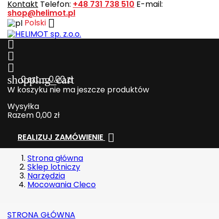
Kontakt
Telefon:
+48 731 738 510
E-mail:
shop@helimot.pl

Polski



shopping_cart
0
szt. - 0,00 zł
W koszyku nie ma jeszcze produktów
Wysyłka
Razem
0,00 zł

REALIZUJ ZAMÓWIENIE
Strona główna
Sklep lotniczy
Narzędzia
Mocowania Cleco
STRONA GŁÓWNA