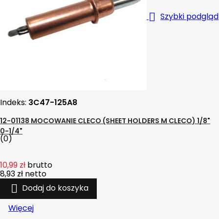

Szybki podgląd
Indeks:
3C47-125A8
12-01138 MOCOWANIE CLECO (SHEET HOLDERS M CLECO) 1/8"
0-1/4"
(0)
10,99 zł
brutto
8,93 zł
netto

Dodaj do koszyka
Więcej