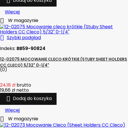

Dodaj do koszyka
Więcej

W magazynie

Szybki podgląd
Indeks:
BB59-90824
12-02075 MOCOWANIE CLECO KRÓTKIE (STUBY SHEET HOLDERS
CC CLECO) 5/32" 0-1/4"
(0)
24,18 zł
brutto
19,66 zł
netto

Dodaj do koszyka
Więcej

W magazynie