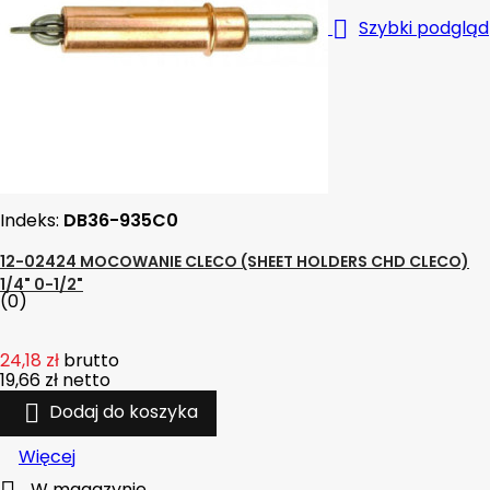

Szybki podgląd
Indeks:
DB36-935C0
12-02424 MOCOWANIE CLECO (SHEET HOLDERS CHD CLECO)
1/4" 0-1/2"
(0)
24,18 zł
brutto
19,66 zł
netto

Dodaj do koszyka
Więcej
W magazynie