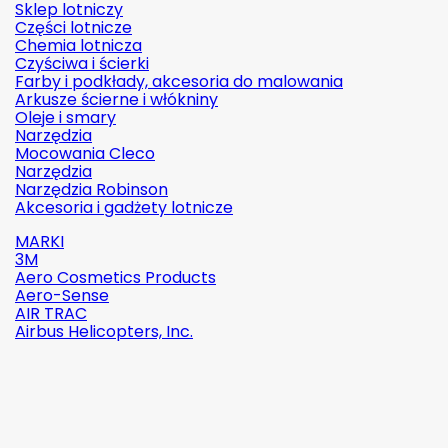
Sklep lotniczy
Części lotnicze
Chemia lotnicza
Czyściwa i ścierki
Farby i podkłady, akcesoria do malowania
Arkusze ścierne i włókniny
Oleje i smary
Narzędzia
Mocowania Cleco
Narzędzia
Narzędzia Robinson
Akcesoria i gadżety lotnicze
MARKI
3M
Aero Cosmetics Products
Aero-Sense
AIR TRAC
Airbus Helicopters, Inc.

Szybki
podgląd
Indeks:
2142-509C2