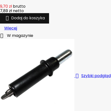
9,70 zł
brutto
7,89 zł
netto

Dodaj do koszyka
Więcej

W magazynie

Szybki podgląd