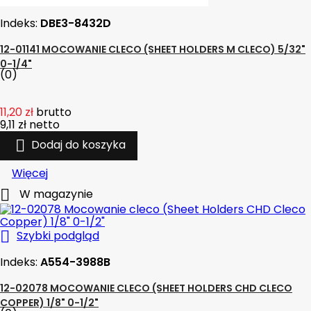
Indeks:
DBE3-8432D
12-01141 MOCOWANIE CLECO (SHEET HOLDERS M CLECO) 5/32"
0-1/4"
(0)
11,20 zł
brutto
9,11 zł
netto

Dodaj do koszyka
Więcej

W magazynie

Szybki podgląd
Indeks:
A554-3988B
12-02078 MOCOWANIE CLECO (SHEET HOLDERS CHD CLECO
COPPER) 1/8" 0-1/2"