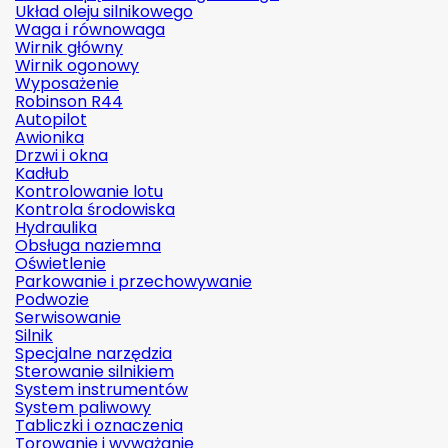
Układ oleju silnikowego
Waga i równowaga
Wirnik główny
Wirnik ogonowy
Wyposażenie
Robinson R44
Autopilot
Awionika
Drzwi i okna
Kadłub
Kontrolowanie lotu
Kontrola środowiska
Hydraulika
Obsługa naziemna
Oświetlenie
Parkowanie i przechowywanie
Podwozie
Serwisowanie
Silnik
Specjalne narzędzia
Sterowanie silnikiem
System instrumentów
System paliwowy
Tabliczki i oznaczenia
Torowanie i wyważanie