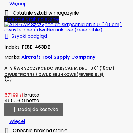
Więcej

Ostatnie sztuki w magazynie
Obecnie brak na stanie

Szybki podgląd
Indeks:
FE8E-463DB
Marka:
Aircraft Tool Supply Company
ATS 6WR SZCZYPCE DO SKRĘCANIA DRUTU 6" (15CM)
DWUSTRONNE / DWUKIERUNKOWE (REVERSIBLE)
(0)
571,99 zł
brutto
465,03 zł
netto

Dodaj do koszyka
Więcej

Obecnie brak na stanie