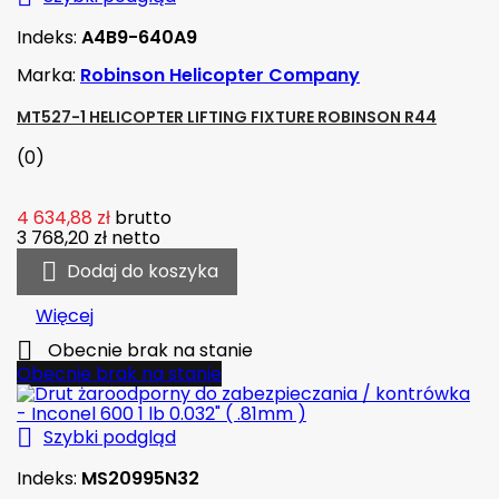
Indeks:
A4B9-640A9
Marka:
Robinson Helicopter Company
MT527-1 HELICOPTER LIFTING FIXTURE ROBINSON R44
(0)
4 634,88 zł
brutto
3 768,20 zł
netto

Dodaj do koszyka
Więcej

Obecnie brak na stanie
Obecnie brak na stanie

Szybki podgląd
Indeks:
MS20995N32