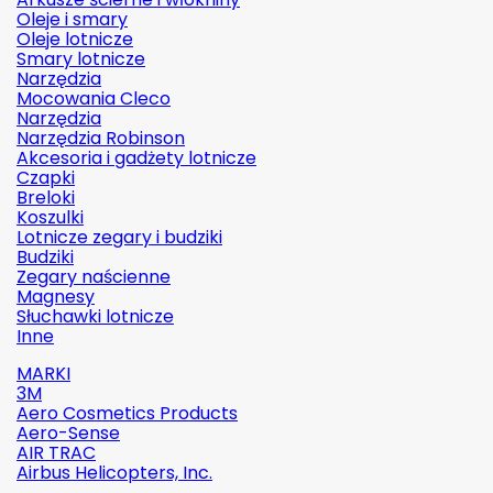
Oleje i smary
Oleje lotnicze
Smary lotnicze
Narzędzia
Mocowania Cleco
Narzędzia
Narzędzia Robinson
Akcesoria i gadżety lotnicze
Czapki
Breloki
Koszulki
Lotnicze zegary i budziki
Budziki
Zegary naścienne
Magnesy
Słuchawki lotnicze
Inne
MARKI
3M
Aero Cosmetics Products
Aero-Sense
AIR TRAC
Airbus Helicopters, Inc.