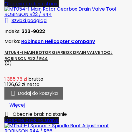
Obecnie brak na stanie

Szybki podgląd
Indeks:
323-9022
Marka:
Robinson Helicopter Company
MT054-1 MAIN ROTOR GEARBOX DRAIN VALVE TOOL
ROBINSON R22 / R44
(0)
1 385,75 zł
brutto
1 126,63 zł
netto

Dodaj do koszyka
Więcej

Obecnie brak na stanie
Obecnie brak na stanie