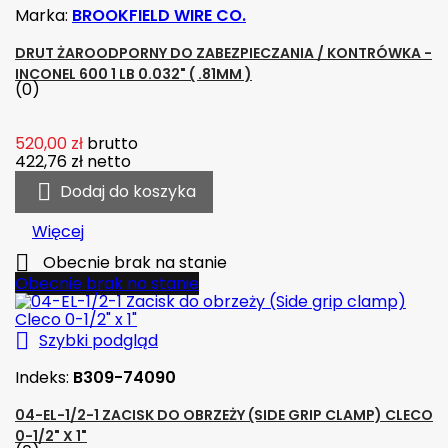
Marka:
BROOKFIELD WIRE CO.
DRUT ŻAROODPORNY DO ZABEZPIECZANIA / KONTRÓWKA -
INCONEL 600 1 LB 0.032" ( .81MM )
(0)
520,00 zł
brutto
422,76 zł
netto

Dodaj do koszyka
Więcej

Obecnie brak na stanie
Obecnie brak na stanie

Szybki podgląd
Indeks:
B309-74090
04-EL-1/2-1 ZACISK DO OBRZEŻY (SIDE GRIP CLAMP) CLECO
0-1/2" X 1"