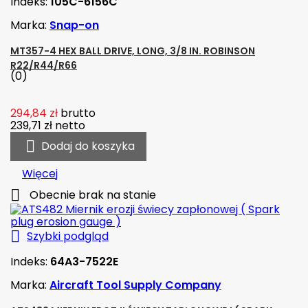
Indeks:
105C-6156C
Marka:
Snap-on
MT357-4 HEX BALL DRIVE, LONG, 3/8 IN. ROBINSON
R22/R44/R66
(0)
294,84 zł
brutto
239,71 zł
netto

Dodaj do koszyka
Więcej

Obecnie brak na stanie

Szybki podgląd
Indeks:
64A3-7522E
Marka:
Aircraft Tool Supply Company