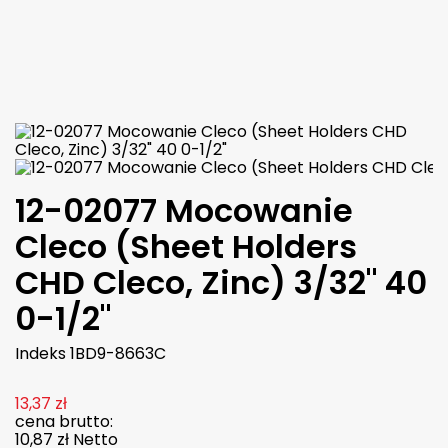
Więcej

W magazynie
12-02077 Mocowanie
Cleco (Sheet Holders
CHD Cleco, Zinc) 3/32" 40
0-1/2"
Indeks
1BD9-8663C
13,37 zł
cena brutto:
10,87 zł
Netto