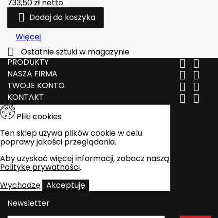
733,50 zł
netto

Dodaj do koszyka
Więcej

Ostatnie sztuki w magazynie
PRODUKTY


NASZA FIRMA


TWOJE KONTO


KONTAKT


Pliki cookies
Ten sklep używa plików cookie w celu
poprawy jakości przeglądania.
Aby uzyskać więcej informacji, zobacz naszą
Politykę prywatności
.
Wychodzę
Akceptuję
Newsletter