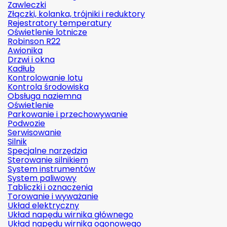
Zawleczki
Złączki, kolanka, trójniki i reduktory
Rejestratory temperatury
Oświetlenie lotnicze
Robinson R22
Awionika
Drzwi i okna
Kadłub
Kontrolowanie lotu
Kontrola środowiska
Obsługa naziemna
Oświetlenie
Parkowanie i przechowywanie
Podwozie
Serwisowanie
Silnik
Specjalne narzędzia
Sterowanie silnikiem
System instrumentów
System paliwowy
Tabliczki i oznaczenia
Torowanie i wyważanie
Układ elektryczny
Układ napędu wirnika głównego
Układ napędu wirnika ogonowego