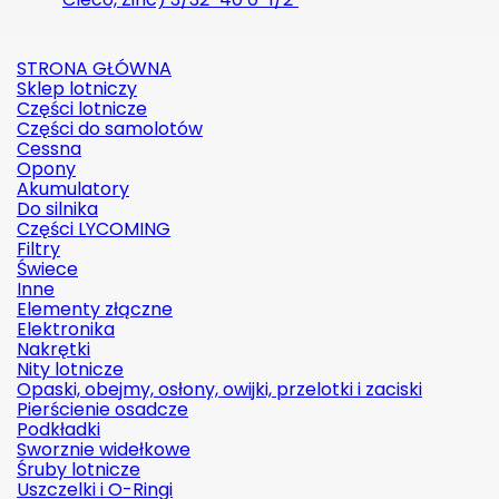
STRONA GŁÓWNA
Sklep lotniczy
Części lotnicze
Części do samolotów
Cessna
Opony
Akumulatory
Do silnika
Części LYCOMING
Filtry
Świece
Inne
Elementy złączne
Elektronika
Nakrętki
Nity lotnicze
Opaski, obejmy, osłony, owijki, przelotki i zaciski
Pierścienie osadcze
Podkładki
Sworznie widełkowe
Śruby lotnicze
Uszczelki i O-Ringi