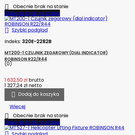

Obecnie brak na stanie
Obecnie brak na stanie

Szybki podgląd
Indeks:
320E-2282B
MT200-1 CZUJNIK ZEGAROWY (DIAL INDICATOR)
ROBINSON R22/R44
(0)
1 632,50 zł
brutto
1 327,24 zł
netto

Dodaj do koszyka
Więcej

Obecnie brak na stanie
Obecnie brak na stanie

Szybki podgląd