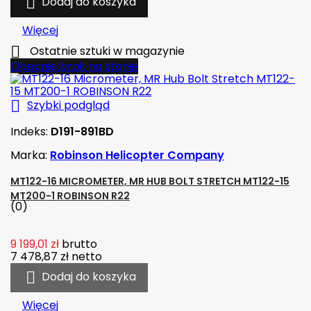

Dodaj do koszyka
Więcej

Ostatnie sztuki w magazynie
Obecnie brak na stanie

Szybki podgląd
Indeks:
D191-891BD
Marka:
Robinson Helicopter Company
MT122-16 MICROMETER, MR HUB BOLT STRETCH MT122-15
MT200-1 ROBINSON R22
(0)
9 199,01 zł
brutto
7 478,87 zł
netto

Dodaj do koszyka
Więcej