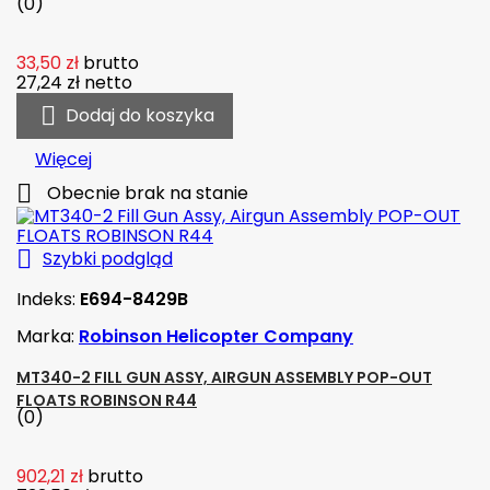
(0)
33,50 zł
brutto
27,24 zł
netto

Dodaj do koszyka
Więcej

Obecnie brak na stanie

Szybki podgląd
Indeks:
E694-8429B
Marka:
Robinson Helicopter Company
MT340-2 FILL GUN ASSY, AIRGUN ASSEMBLY POP-OUT
FLOATS ROBINSON R44
(0)
902,21 zł
brutto