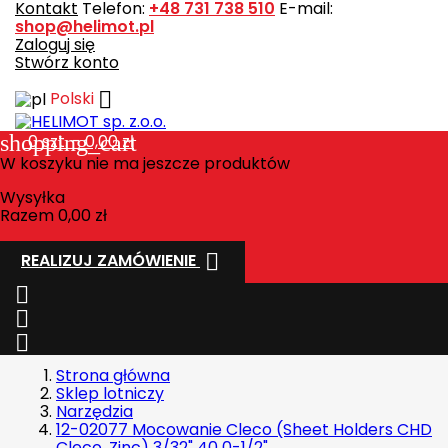
Kontakt
Telefon:
+48 731 738 510
E-mail:
shop@helimot.pl
Zaloguj się
Stwórz konto

Polski
shopping_cart
0
szt. - 0,00 zł
W koszyku nie ma jeszcze produktów
Wysyłka
Razem
0,00 zł

REALIZUJ ZAMÓWIENIE



Strona główna
Sklep lotniczy
Narzędzia
12-02077 Mocowanie Cleco (Sheet Holders CHD
Cleco, Zinc) 3/32" 40 0-1/2"