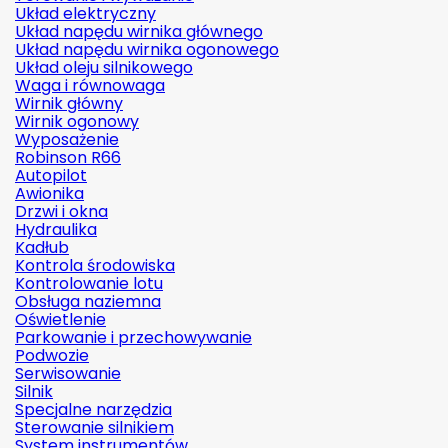
Układ elektryczny
Układ napędu wirnika głównego
Układ napędu wirnika ogonowego
Układ oleju silnikowego
Waga i równowaga
Wirnik główny
Wirnik ogonowy
Wyposażenie
Robinson R66
Autopilot
Awionika
Drzwi i okna
Hydraulika
Kadłub
Kontrola środowiska
Kontrolowanie lotu
Obsługa naziemna
Oświetlenie
Parkowanie i przechowywanie
Podwozie
Serwisowanie
Silnik
Specjalne narzędzia
Sterowanie silnikiem
System instrumentów