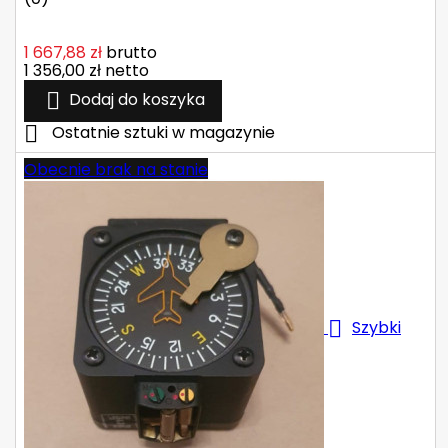
1 667,88 zł
brutto
1 356,00 zł
netto

Dodaj do koszyka

Ostatnie sztuki w magazynie
Obecnie brak na stanie

Szybki