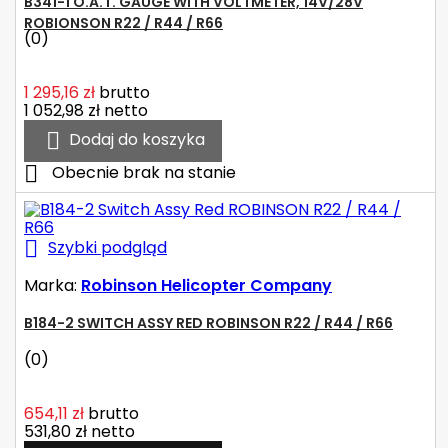
B341-1 O.A.T. GAUGE WITH VOLTMETER, 14V/28V
ROBIONSON R22 / R44 / R66
(0)
1 295,16 zł
brutto
1 052,98 zł
netto

Dodaj do koszyka

Obecnie brak na stanie

Szybki podgląd
Marka:
Robinson Helicopter Company
B184-2 SWITCH ASSY RED ROBINSON R22 / R44 / R66
(0)
654,11 zł
brutto
531,80 zł
netto