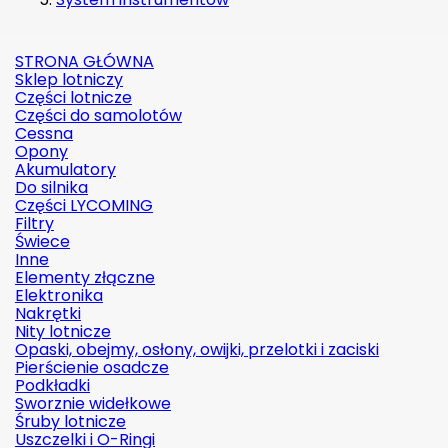
STRONA GŁÓWNA
Sklep lotniczy
Części lotnicze
Części do samolotów
Cessna
Opony
Akumulatory
Do silnika
Części LYCOMING
Filtry
Świece
Inne
Elementy złączne
Elektronika
Nakrętki
Nity lotnicze
Opaski, obejmy, osłony, owijki, przelotki i zaciski
Pierścienie osadcze
Podkładki
Sworznie widełkowe
Śruby lotnicze
Uszczelki i O-Ringi