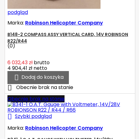
podgląd
Marka:
Robinson Helicopter Company
B148-2 COMPASS ASSY VERTICAL CARD, 14V ROBINSON
R22/R44
(0)
6 032,43 zł
brutto
4 904,41 zł
netto

Dodaj do koszyka

Obecnie brak na stanie
Obecnie brak na stanie

Szybki podgląd
Marka:
Robinson Helicopter Company