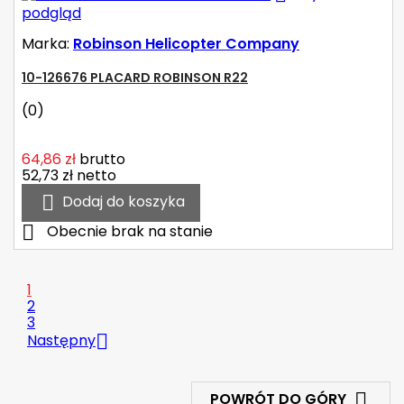
podgląd
Marka:
Robinson Helicopter Company
10-126676 PLACARD ROBINSON R22
(0)
64,86 zł
brutto
52,73 zł
netto

Dodaj do koszyka

Obecnie brak na stanie
1
2
3

Następny

POWRÓT DO GÓRY