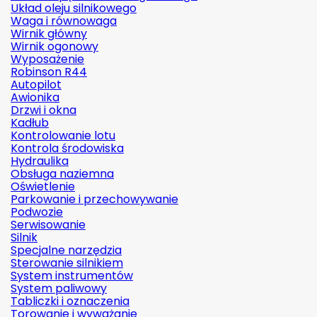
Układ oleju silnikowego
Waga i równowaga
Wirnik główny
Wirnik ogonowy
Wyposażenie
Robinson R44
Autopilot
Awionika
Drzwi i okna
Kadłub
Kontrolowanie lotu
Kontrola środowiska
Hydraulika
Obsługa naziemna
Oświetlenie
Parkowanie i przechowywanie
Podwozie
Serwisowanie
Silnik
Specjalne narzędzia
Sterowanie silnikiem
System instrumentów
System paliwowy
Tabliczki i oznaczenia
Torowanie i wyważanie