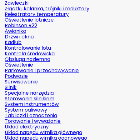
Zawleczki
Złączki, kolanka, trójniki i reduktory
Rejestratory temperatury
Oświetlenie lotnicze
Robinson R22
Awionika
Drzwi i okna
Kadłub
Kontrolowanie lotu
Kontrola środowiska
Obsługa naziemna
Oświetlenie
Parkowanie i przechowywanie
Podwozie
Serwisowanie
Silnik
Specjalne narzędzia
Sterowanie silnikiem
System instrumentów
System paliwowy
Tabliczki i oznaczenia
Torowanie i wyważanie
Układ elektryczny
Układ napędu wirnika głównego
Układ napędu wirnika ogonowego