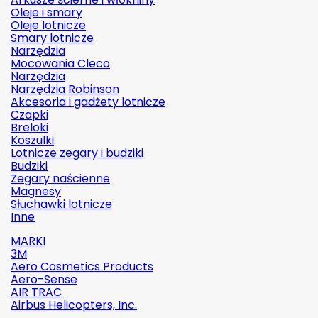
Oleje i smary
Oleje lotnicze
Smary lotnicze
Narzędzia
Mocowania Cleco
Narzędzia
Narzędzia Robinson
Akcesoria i gadżety lotnicze
Czapki
Breloki
Koszulki
Lotnicze zegary i budziki
Budziki
Zegary naścienne
Magnesy
Słuchawki lotnicze
Inne
MARKI
3M
Aero Cosmetics Products
Aero-Sense
AIR TRAC
Airbus Helicopters, Inc.