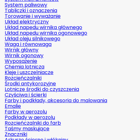
System paliwowy
Tabliczki i oznaczenia
Torowanie i wyważanie
Układ elektryczny
Układ napędu wirnika głównego
Układ napędu wirnika ogonowego
Układ oleju silnikowego
Waga i równowaga
Wirnik główny
Wirnik ogonowy
Wyposażenie
Chemia lotnicza
Kleje i uszczelniacze
Rozcieńczalniki
Środki antykorozyjne
Lotnicze środki do czyszczenia
Czyściwa i ścierki
Farby i podkłady, akcesoria do malowania
Emalie
Farby w aerozolu
Podkłady w aerozolu
Rozcieńczalniki do farb
Taśmy maskujące
Znaczniki
Arkusze ścierne i włókniny