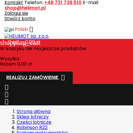
Kontakt
Telefon:
+48 731 738 510
E-mail:
shop@helimot.pl
Zaloguj się
Stwórz konto

Polski
shopping_cart
0
szt. - 0,00 zł
W koszyku nie ma jeszcze produktów
Wysyłka
Razem
0,00 zł

REALIZUJ ZAMÓWIENIE



Strona główna
Sklep lotniczy
Części lotnicze
Robinson R22
System instrumentów