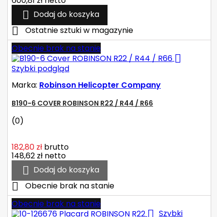
600,81 zł
netto

Dodaj do koszyka

Ostatnie sztuki w magazynie
Obecnie brak na stanie

Szybki podgląd
Marka:
Robinson Helicopter Company
B190-6 COVER ROBINSON R22 / R44 / R66
(0)
182,80 zł
brutto
148,62 zł
netto

Dodaj do koszyka

Obecnie brak na stanie
Obecnie brak na stanie

Szybki