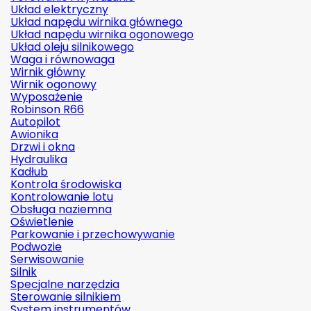
Układ elektryczny
Układ napędu wirnika głównego
Układ napędu wirnika ogonowego
Układ oleju silnikowego
Waga i równowaga
Wirnik główny
Wirnik ogonowy
Wyposażenie
Robinson R66
Autopilot
Awionika
Drzwi i okna
Hydraulika
Kadłub
Kontrola środowiska
Kontrolowanie lotu
Obsługa naziemna
Oświetlenie
Parkowanie i przechowywanie
Podwozie
Serwisowanie
Silnik
Specjalne narzędzia
Sterowanie silnikiem
System instrumentów