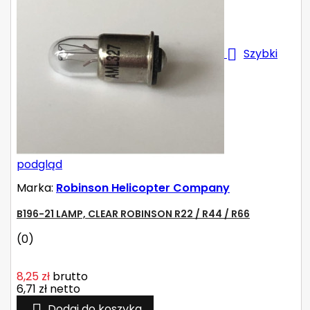

Szybki
podgląd
Marka:
Robinson Helicopter Company
B196-21 LAMP, CLEAR ROBINSON R22 / R44 / R66
(0)
8,25 zł
brutto
6,71 zł
netto

Dodaj do koszyka