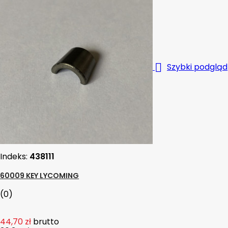

Szybki podgląd
Indeks:
438111
60009 KEY LYCOMING
(0)
44,70 zł
brutto