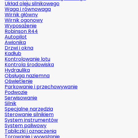
Układ oleju silnikowego
Waga i równowaga
Wirnik główny
Wirnik ogonowy
Wyposażenie
Robinson R44
Autopilot
Awionika
Drzwi i okna
Kadłub
Kontrolowanie lotu
Kontrola środowiska
Hydraulika
Obsługa naziemna
Oświetlenie
Parkowanie i przechowywanie
Podwozie
Serwisowanie
Silnik
Specjalne narzędzia
Sterowanie silnikiem
System instrumentów
System paliwowy
Tabliczki i oznaczenia
Torowanie i wyważanie