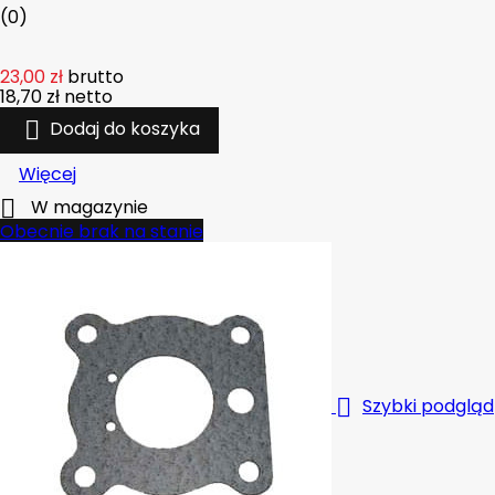
(0)
23,00 zł
brutto
18,70 zł
netto

Dodaj do koszyka
Więcej

W magazynie
Obecnie brak na stanie

Szybki podgląd