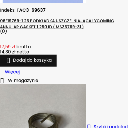
Indeks:
FAC3-69637
06E19769-1.25 PODKŁADKA USZCZELNIAJĄCA LYCOMING
ANNULAR GASKET 1.250 ID ( MS35769-31 )
(0)
17,59 zł
brutto
14,30 zł
netto

Dodaj do koszyka
Więcej

W magazynie

Szybki podgląd