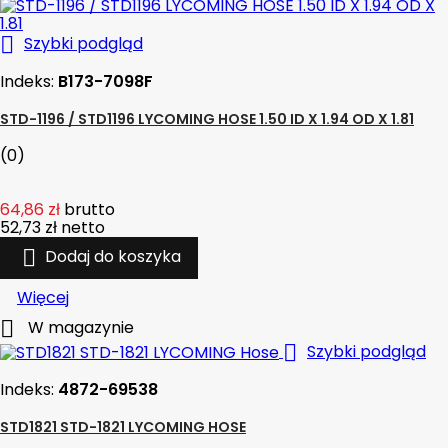

Szybki podgląd
Indeks:
B173-7098F
STD-1196 / STD1196 LYCOMING HOSE 1.50 ID X 1.94 OD X 1.81
(0)
64,86 zł
brutto
52,73 zł
netto

Dodaj do koszyka
Więcej

W magazynie

Szybki podgląd
Indeks:
4872-69538
STD1821 STD-1821 LYCOMING HOSE