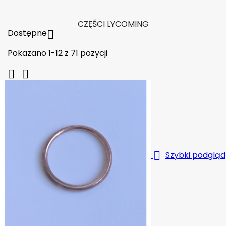

W magazynie
CZĘŚCI LYCOMING
Dostępne

Pokazano 1-12 z 71 pozycji



Szybki podgląd