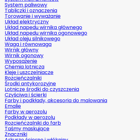
System paliwowy
Tabliczki i oznaczenia
Torowanie i wyważanie
Układ elektryczny
Układ napędu wirnika głównego
Układ napędu wirnika ogonowego
Układ oleju silnikowego
Waga i równowaga
Wirnik główny
Wirnik ogonowy
Wyposażenie
Chemia lotnicza
Kleje i uszczelniacze
Rozcieńczalniki
Środki antykorozyjne
Lotnicze środki do czyszczenia
Czyściwa i ścierki
Farby i podkłady, akcesoria do malowania
Emalie
Farby w aerozolu
Podkłady w aerozolu
Rozcieńczalniki do farb
Taśmy maskujące
Znaczniki
Arkusze ścierne i włókniny