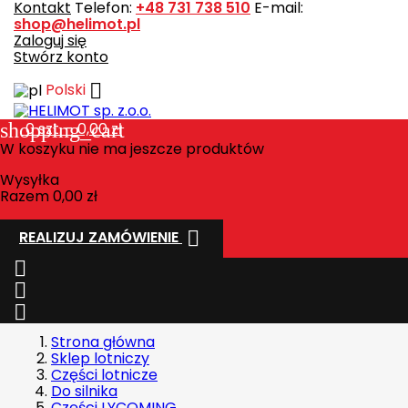
Kontakt
Telefon:
+48 731 738 510
E-mail:
shop@helimot.pl
Zaloguj się
Stwórz konto

Polski
shopping_cart
0
szt. - 0,00 zł
W koszyku nie ma jeszcze produktów
Wysyłka
Razem
0,00 zł

REALIZUJ ZAMÓWIENIE



Strona główna
Sklep lotniczy
Części lotnicze
Do silnika
Części LYCOMING