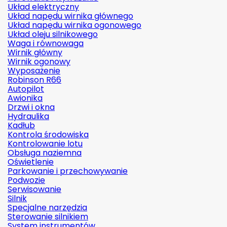
Układ elektryczny
Układ napędu wirnika głównego
Układ napędu wirnika ogonowego
Układ oleju silnikowego
Waga i równowaga
Wirnik główny
Wirnik ogonowy
Wyposażenie
Robinson R66
Autopilot
Awionika
Drzwi i okna
Hydraulika
Kadłub
Kontrola środowiska
Kontrolowanie lotu
Obsługa naziemna
Oświetlenie
Parkowanie i przechowywanie
Podwozie
Serwisowanie
Silnik
Specjalne narzędzia
Sterowanie silnikiem
System instrumentów