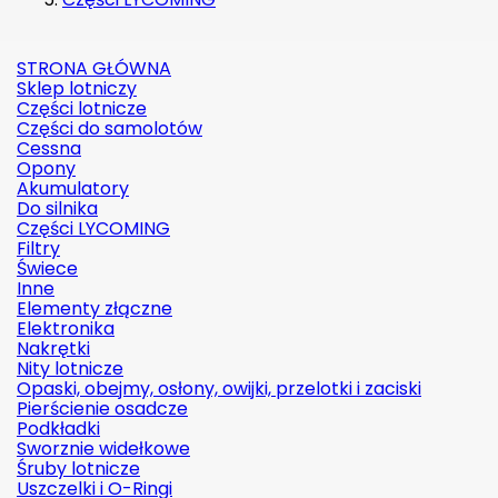
STRONA GŁÓWNA
Sklep lotniczy
Części lotnicze
Części do samolotów
Cessna
Opony
Akumulatory
Do silnika
Części LYCOMING
Filtry
Świece
Inne
Elementy złączne
Elektronika
Nakrętki
Nity lotnicze
Opaski, obejmy, osłony, owijki, przelotki i zaciski
Pierścienie osadcze
Podkładki
Sworznie widełkowe
Śruby lotnicze
Uszczelki i O-Ringi