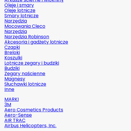
Oleje i smary
Oleje lotnicze
Smary lotnicze
Narzędzia
Mocowania Cleco
Narzędzia
Narzędzia Robinson
Akcesoria i gadżety lotnicze
Czapki
Breloki
Koszulki
Lotnicze zegary i budziki
Budziki
Zegary naścienne
Magnesy
Słuchawki lotnicze
Inne
MARKI
3M
Aero Cosmetics Products
Aero-Sense
AIR TRAC
Airbus Helicopters, Inc.