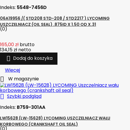
Indeks:
5548-7456D
06A19956 /( STD208 STD-208 / STD2217 ) LYCOMING
USZCZELNIACZ (OIL SEAL) .875ID X 1.50 OD X.31
(0)
165,00 zł
brutto
134,15 zł
netto

Dodaj do koszyka
Więcej

W magazynie

Szybki podgląd
Indeks:
B759-301AA
LW15628 (LW-15628) LYCOMING USZCZELNIACZ WAŁU
KORBOWEGO (CRANKSHAFT OIL SEAL)
(0)