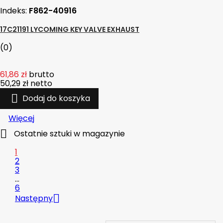
Indeks:
F862-40916
17C21191 LYCOMING KEY VALVE EXHAUST
(0)
61,86 zł
brutto
50,29 zł
netto

Dodaj do koszyka
Więcej

Ostatnie sztuki w magazynie
1
2
3
…
6

Następny