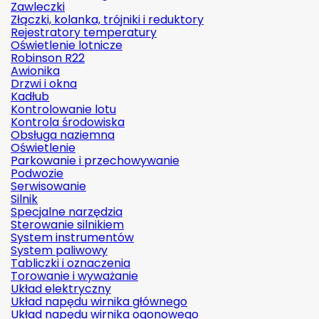
Zawleczki
Złączki, kolanka, trójniki i reduktory
Rejestratory temperatury
Oświetlenie lotnicze
Robinson R22
Awionika
Drzwi i okna
Kadłub
Kontrolowanie lotu
Kontrola środowiska
Obsługa naziemna
Oświetlenie
Parkowanie i przechowywanie
Podwozie
Serwisowanie
Silnik
Specjalne narzędzia
Sterowanie silnikiem
System instrumentów
System paliwowy
Tabliczki i oznaczenia
Torowanie i wyważanie
Układ elektryczny
Układ napędu wirnika głównego
Układ napędu wirnika ogonowego