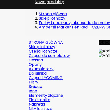
Nowe produkty
Strona główna
Sklep lotniczy
Farby i podkłady, akcesoria do malo
Ambersil Marker Pen Red - CZERW
STRONA GŁÓWNA
Obecn
Sklep lotniczy
Części lotnicze
Części do samolotów
Cessna
Opony
Akumulatory
Do silnika
Części LYCOMING
Filtry
Świece
Inne
Elementy złączne
Elektronika
Nakrętki
Nity lotnicze