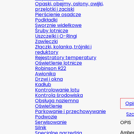
Opaski, obejmy, osłony, owijki,
przelotki i zaciski
Pierścienie osadcze
Podkładki
Sworznie widełkowe
Śruby lotnicze
Uszczelki i O-Ringi
Zawleczki
Złączki, kolanka, trójniki i
reduktory
Rejestratory temperatury
Oświetlenie lotnicze
Robinson R22
Awionika
Drzwi i okna
Kadłub
Kontrolowanie lotu
Kontrola środowiska
Obsługa naziemna
Opi
Oświetlenie
Parkowanie i przechowywanie
Szc
Podwozie
Serwisowanie
OPIS
Silnik
Specjalne narzędzia
Amber