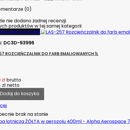
mentarze (0)
ie nie dodano żadnej recenzji.
nych produktów w tej samej kategorii:
ie brak na stanie
s:
DC3D-93996
57 ROZCIEŃCZALNIK DO FARB EMALIOWANYCH 1L
 zł
brutto
 zł
netto
Dodaj do koszyka
cej
ecnie brak na stanie