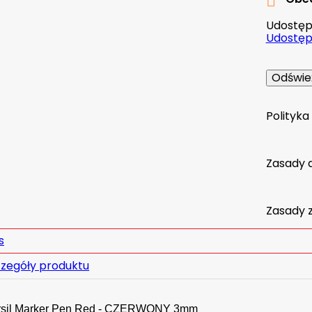

Udostępn
Udostępn
Polityk
Zasady 
Zasady 
s
zegóły produktu
sil Marker Pen Red - CZERWONY 3mm