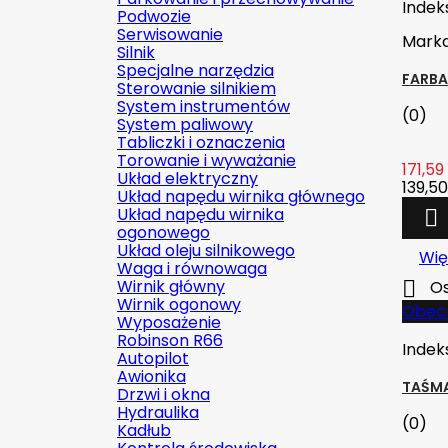
Indek
Podwozie
Serwisowanie
Mark
Silnik
Specjalne narzędzia
FARBA
Sterowanie silnikiem
System instrumentów
(0)
System paliwowy
Tabliczki i oznaczenia
Torowanie i wyważanie
171,59 
Układ elektryczny
139,50
Układ napędu wirnika głównego
Układ napędu wirnika

ogonowego
Układ oleju silnikowego
Wię
Waga i równowaga
Wirnik główny

Os
Wirnik ogonowy
Obecn
Wyposażenie
Robinson R66
Indek
Autopilot
Awionika
TAŚMA
Drzwi i okna
Hydraulika
(0)
Kadłub