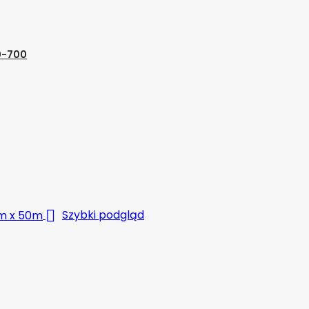
0-700

Szybki podgląd