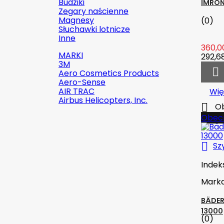
Budziki
IMRON
Zegary naścienne
Magnesy
(0)
Słuchawki lotnicze
Inne
360,00
MARKI
292,68
3M

Aero Cosmetics Products
Aero-Sense
AIR TRAC
Wię
Airbus Helicopters, Inc.

Ob
Obecn

Szybki podgląd

Sz
Indeks:
2142-509C2
Indek
Marka:
Robinson Helicopter
Mark
Company
BÄDER
AN526C-832-R8 ŚRUBKA 1/2" (8-
13000
(0)
32)