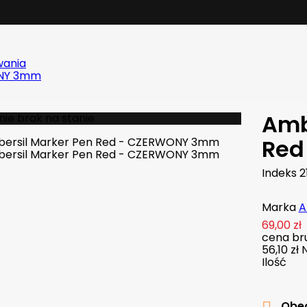
wania
ONY 3mm
Amb
ie brak na stanie
Red
Indeks
2
Marka
A
69,00 zł
cena bru
56,10 zł
Ilość
Obec