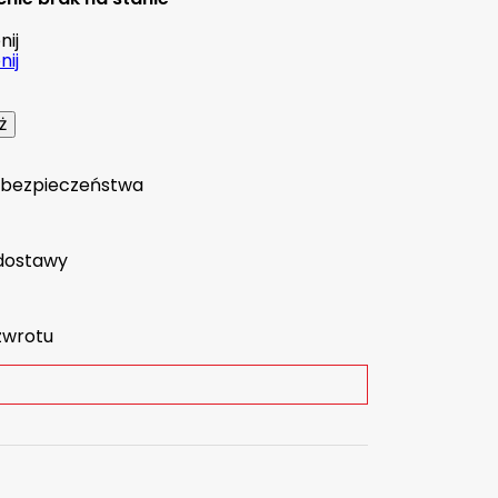
ij
ij
a bezpieczeństwa
dostawy
zwrotu