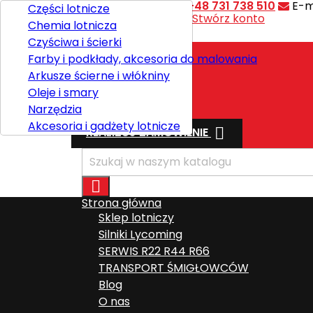
Kontakt
Telefon:
+48 731 738 510
E-m
Części lotnicze
Witaj,
Zaloguj się
lub
Stwórz konto
Chemia lotnicza

Polski
Czyściwa i ścierki
Farby i podkłady, akcesoria do malowania
Arkusze ścierne i włókniny
Wysyłka
Oleje i smary
Razem
0,00 zł
Narzędzia
Akcesoria i gadżety lotnicze

REALIZUJ ZAMÓWIENIE

Strona główna
Sklep lotniczy
Silniki Lycoming
SERWIS R22 R44 R66
TRANSPORT ŚMIGŁOWCÓW
Blog
O nas