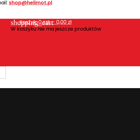
ail:
shop@helimot.pl
shopping_cart
Koszyk:
0
szt. - 0,00 zł
W koszyku nie ma jeszcze produktów