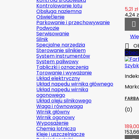
Kontrola środowiska
Kontrolowanie lotu
5,21 zł
Obsługa naziemna
4,24 z
Oświetlenie
Parkowanie i przechowywanie

Podwozie
Serwisowanie
Wię
Silnik
Specjalne narzędzia

Ob
Sterowanie silnikiem
Obecn
System instrumentów
System paliwowy
Szybk
Tabliczki i oznaczenia
Torowanie i wyważanie
Indek
Układ elektryczny
Układ napędu wirnika głównego
Mark
Układ napędu wirnika
ogonowego
FARBA
Układ oleju silnikowego
Waga i równowaga
(0)
Wirnik główny
Wirnik ogonowy
Wyposażenie
189,00
Chemia lotnicza
153,66
Kleje i uszczelniacze