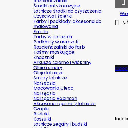
Rozcieńczalniki

Środki antykorozyjne
Lotnicze środki do czyszczenia
Wię
Czyściwa i ścierki
Farby i podkłady, akcesoria do

Ob
malowania
Emalie
Farby w aerozolu
Podkłady w aerozolu
Rozcieńczalniki do farb
Taśmy maskujące
Znaczniki
Arkusze ścierne i włókniny
Oleje i smary
Obecn
Oleje lotnicze
Smary lotnicze
Narzędzia
Mocowania Cleco
Narzędzia
Narzędzia Robinson
Akcesoria i gadżety lotnicze
Czapki
Breloki
Indek
Koszulki
Lotnicze zegary i budziki