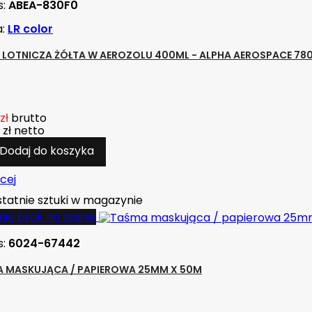
s:
ABEA-830F0
a:
LR color
 LOTNICZA ŻÓŁTA W AEROZOLU 400ML - ALPHA AEROSPACE 78
zł
brutto
 zł
netto
Dodaj do koszyka
cej
tatnie sztuki w magazynie
ie brak na stanie
s:
6024-67442
 MASKUJĄCA / PAPIEROWA 25MM X 50M