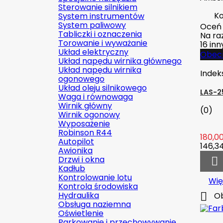
Sterowanie silnikiem
Ko
System instrumentów
System paliwowy
Oceń
Tabliczki i oznaczenia
Na raz
Torowanie i wyważanie
16 in
Układ elektryczny
Obecn
Układ napędu wirnika głównego
Układ napędu wirnika
Indek
ogonowego
Układ oleju silnikowego
LAS-2
Waga i równowaga
Wirnik główny
(0)
Wirnik ogonowy
Wyposażenie
Robinson R44
180,00
Autopilot
146,34
Awionika
Drzwi i okna

Kadłub
Kontrolowanie lotu
Wię
Kontrola środowiska
Hydraulika

Ob
Obsługa naziemna
Oświetlenie
Parkowanie i przechowywanie