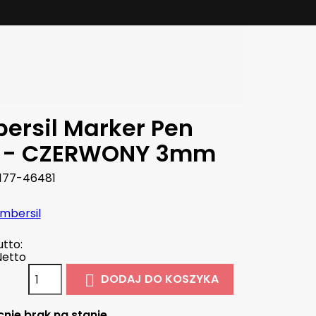
ersil Marker Pen
 - CZERWONY 3mm
177-46481
mbersil
tto:
Netto
DODAJ DO KOSZYKA

nie brak na stanie