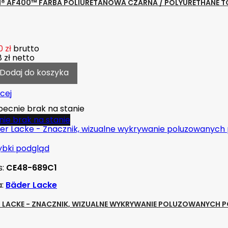
® AF400™ FARBA POLIURETANOWA CZARNA / POLYURETHANE 
 zł
brutto
 zł
netto
Dodaj do koszyka
cej
ecnie brak na stanie
ie brak na stanie
ybki podgląd
s:
CE48-689C1
a:
Bäder Lacke
 LACKE - ZNACZNIK, WIZUALNE WYKRYWANIE POLUZOWANYCH P