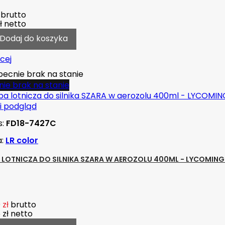
brutto
ł
netto
Dodaj do koszyka
cej
ecnie brak na stanie
ie brak na stanie
i podgląd
s:
FD18-7427C
a:
LR color
 LOTNICZA DO SILNIKA SZARA W AEROZOLU 400ML - LYCOMING
 zł
brutto
 zł
netto