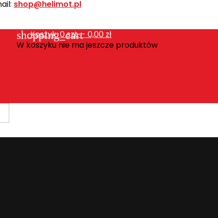
ail:
shop@helimot.pl
shopping_cart
Koszyk:
0
szt. - 0,00 zł
W koszyku nie ma jeszcze produktów