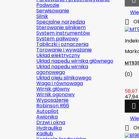

Podwozie
Serwisowanie
Wię
Silnik

Ob
Specjalne narzędzia
Sterowanie silnikiem
System instrumentów
System paliwowy
Indek
Tabliczki i oznaczenia
Torowanie i wyważanie
Mark
Układ elektryczny
Układ napędu wirnika głównego
MT936
Układ napędu wirnika
ogonowego
(0)
Układ oleju silnikowego
Waga i równowaga
Wirnik główny
58,97 
Wirnik ogonowy
47,94 
Wyposażenie
Robinson R66

Autopilot
Awionika
Wię
Drzwi i okna

Os
Hydraulika
Kadłub