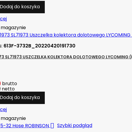
Dodaj do koszyka
cej
magazynie
s:
613F-3732B_20220420191730
973 SL71973 USZCZELKA KOLEKTORA DOLOTOWEGO LYCOMING (I
ł
brutto
ł
netto
Dodaj do koszyka
cej
magazynie

Szybki podgląd