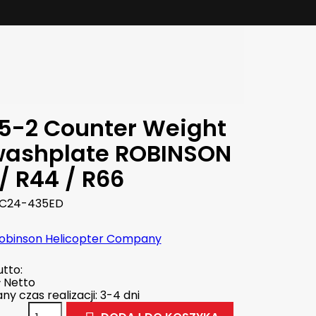
5-2 Counter Weight
washplate ROBINSON
/ R44 / R66
C24-435ED
obinson Helicopter Company
tto:
ł
Netto
y czas realizacji: 3-4 dni