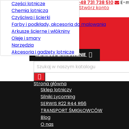
Kontakt
Telefon:
+48 731 738 510
E-m
Części lotnicze
Witaj,
Zaloguj się
lub
Stwórz konto
Chemia lotnicza

Polski
Czyściwa i ścierki
Farby i podkłady, akcesoria do malowania
Arkusze ścierne i włókniny
Wysyłka
Oleje i smary
Razem
0,00 zł
Narzędzia
Akcesoria i gadżety lotnicze

REALIZUJ ZAMÓWIENIE

Strona główna
Sklep lotniczy
Silniki Lycoming
SERWIS R22 R44 R66
TRANSPORT ŚMIGŁOWCÓW
Blog
O nas