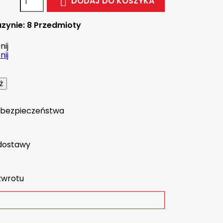
DODAJ DO KOSZYKA

zynie:
8 Przedmioty
ij
ij
a bezpieczeństwa
dostawy
zwrotu