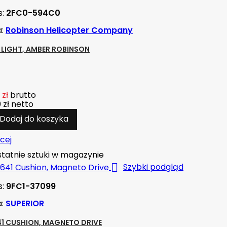
s:
2FC0-594C0
a:
Robinson Helicopter Company
1 LIGHT, AMBER ROBINSON
 zł
brutto
 zł
netto
Dodaj do koszyka
cej
tatnie sztuki w magazynie

Szybki podgląd
s:
9FC1-37099
a:
SUPERIOR
41 CUSHION, MAGNETO DRIVE