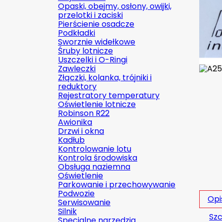
Opaski, obejmy, osłony, owijki,
przelotki i zaciski
Pierścienie osadcze
Podkładki
Sworznie widełkowe
Śruby lotnicze
Uszczelki i O-Ringi
Zawleczki
Złączki, kolanka, trójniki i
reduktory
Rejestratory temperatury
Oświetlenie lotnicze
Robinson R22
Awionika
Drzwi i okna
Kadłub
Kontrolowanie lotu
Kontrola środowiska
Obsługa naziemna
Oświetlenie
Parkowanie i przechowywanie
Podwozie
Opi
Serwisowanie
Silnik
Szc
Specjalne narzędzia