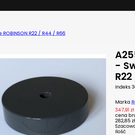
e ROBINSON R22 / R44 / R66
A25
- S
R22 
Indeks
3
Marka
R
347,91 zł
cena bru
282,85 z
Szacowan
Ilość