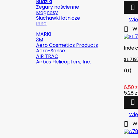
Budziki
Zegary naścienne

Magnesy
Słuchawki lotnicze
Wię
Inne

W 
MARKI
3M
Aero Cosmetics Products
Indek
Aero-Sense
AIR TRAC
SL 71
Airbus Helicopters, Inc.
(0)
6,50 z

Szybki podgląd
5,28 z
Indeks:
2142-509C2

Marka:
Robinson Helicopter
Wię
Company

W 
AN526C-832-R8 ŚRUBKA 1/2" (8-
32)