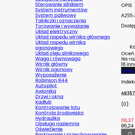
Sterowanie silnikiem
OPIS
System instrumentów
System paliwowy
A255-
Tabliczki i oznaczenia
Torowanie i wyważanie
Dostęp
Układ elektryczny
Układ napędu wirnika głównego
Układ napędu wirnika
Ko
ogonowego
Układ oleju silnikowego
Oceń
Waga i równowaga
Na raz
Wirnik główny
16 in
Wirnik ogonowy
Obecn
Wyposażenie
Robinson R44
Indek
Autopilot
Awionika
AB357
Drzwi i okna
Kadłub
(0)
Kontrolowanie lotu
Kontrola środowiska
Hydraulika
118,37 
Obsługa naziemna
96,24 
Oświetlenie
Parkowanie i przechowywanie