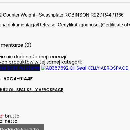
2 Counter Weight - Swashplate ROBINSON R22 / R44 / R66
na dokumentacja/Release: Certyfikat zgodności (Certificate of 
mentarze (0)
ie nie dodano żadnej recenzji.
nych produktów w tej samej kategorii:
ie brak na stanie
s:
50C4-9144F
592 OIL SEAL KELLY AEROSPACE
zł
brutto
zł
netto
Dodaj do koszyka