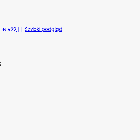

Szybki podgląd
2