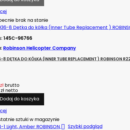
cej
ecnie brak na stanie
s:
145C-96766
a:
Robinson Helicopter Company
-8 DĘTKA DO KÓŁKA (INNER TUBE REPLACEMENT ) ROBINSON R2
zł
brutto
zł
netto
Dodaj do koszyka
cej
tatnie sztuki w magazynie

Szybki podgląd