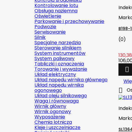
Kontrola środowiska
Kontrolowanie lotu
Indek
Obsługa naziemna
Oświetlenie
Mark
Parkowanie i przechowywanie
Podwozie
B198-
Serwisowanie
Silnik
(0)
Specjalne narzędzia
Sterowanie silnikiem
System instrumentów
130,38
System paliwowy
106,00
Tabliczki i oznaczenia
Torowanie i wyważanie

Układ elektryczny
Układ napędu wirnika głównego
Wię
Układ napędu wirnika

Os
ogonowego
Układ oleju silnikowego
Waga i równowaga
Wirnik główny
Indek
Wirnik ogonowy
Wyposażenie
Mark
Chemia lotnicza
Kleje i uszczelniacze
SL136