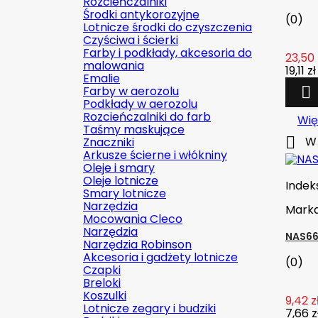
Rozcieńczalniki
Środki antykorozyjne
(0)
Lotnicze środki do czyszczenia
Czyściwa i ścierki
Farby i podkłady, akcesoria do
23,50 
malowania
19,11 zł
Emalie
Farby w aerozolu

Podkłady w aerozolu
Rozcieńczalniki do farb
Wię
Taśmy maskujące

W 
Znaczniki
Arkusze ścierne i włókniny
Oleje i smary
Oleje lotnicze
Indek
Smary lotnicze
Narzędzia
Mark
Mocowania Cleco
Narzędzia
NAS66
Narzędzia Robinson
Akcesoria i gadżety lotnicze
(0)
Czapki
Breloki
Koszulki
9,42 z
Lotnicze zegary i budziki
7,66 z