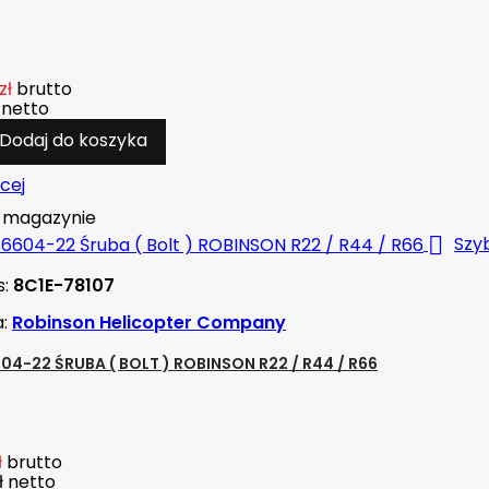
zł
brutto
netto
Dodaj do koszyka
cej
magazynie

Szy
s:
8C1E-78107
a:
Robinson Helicopter Company
04-22 ŚRUBA ( BOLT ) ROBINSON R22 / R44 / R66
ł
brutto
ł
netto