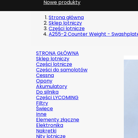
Nowe produkty
Strona główna
Sklep lotniczy
Części lotnicze
A255-2 Counter Weight - Swashplat
STRONA GŁÓWNA
Sklep lotniczy
Części lotnicze
Części do samolotów
Cessna
Opony
Akumulatory
Do silnika
Części LYCOMING
Filtry
Świece
Inne
Elementy złączne
Elektronika
Nakrętki
Nity lotnicze