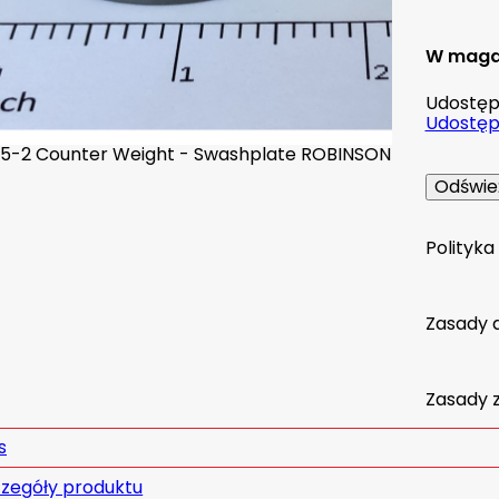
W maga
Udostępn
Udostępn
Polityk
Zasady 
Zasady 
s
zegóły produktu