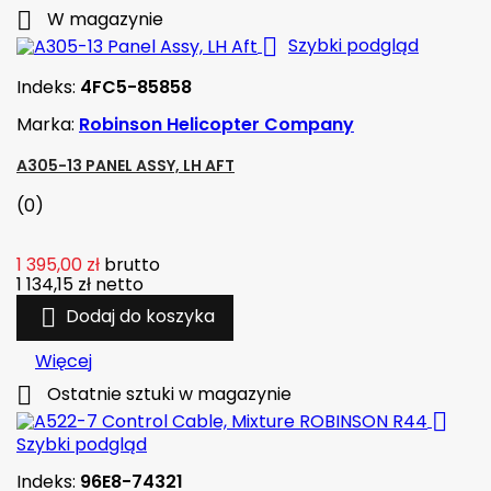

W magazynie

Szybki podgląd
Indeks:
4FC5-85858
Marka:
Robinson Helicopter Company
A305-13 PANEL ASSY, LH AFT
(0)
1 395,00 zł
brutto
1 134,15 zł
netto

Dodaj do koszyka
Więcej

Ostatnie sztuki w magazynie

Szybki podgląd
Indeks:
96E8-74321