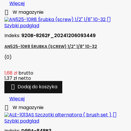
Więcej

W magazynie

Szybki podgląd
Indeks:
920B-8262F_20241206093449
AN525-10R8 ŚRUBKA (SCREW) 1/2" 1/8" 10-32
(0)
1,68 zł
brutto
1,37 zł
netto

Dodaj do koszyka
Więcej

W magazynie

Szybki podgląd
Indeks:
D99A-848B3