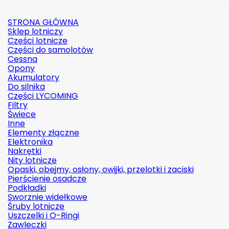
STRONA GŁÓWNA
Sklep lotniczy
Części lotnicze
Części do samolotów
Cessna
Opony
Akumulatory
Do silnika
Części LYCOMING
Filtry
Świece
Inne
Elementy złączne
Elektronika
Nakrętki
Nity lotnicze
Opaski, obejmy, osłony, owijki, przelotki i zaciski
Pierścienie osadcze
Podkładki
Sworznie widełkowe
Śruby lotnicze
Uszczelki i O-Ringi
Zawleczki