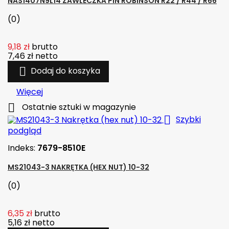
NAS1407N9L14 ZAWLECZKA PIN ROBINSON R22 / R44 / R66
(0)
9,18 zł
brutto
7,46 zł
netto

Dodaj do koszyka
Więcej

Ostatnie sztuki w magazynie

Szybki
podgląd
Indeks:
7679-8510E
MS21043-3 NAKRĘTKA (HEX NUT) 10-32
(0)
6,35 zł
brutto
5,16 zł
netto