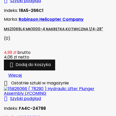

Szybki podgląd
Indeks:
18A5-266C1
Marka:
Robinson Helicopter Company
MS21069L4 MK1000-4 NAKRĘTKA KOTWICZNA 1/4-28"
(0)
4,99 zł
brutto
4,06 zł
netto

Dodaj do koszyka
Więcej

Ostatnie sztuki w magazynie

Szybki podgląd
Indeks:
FA4C-24788