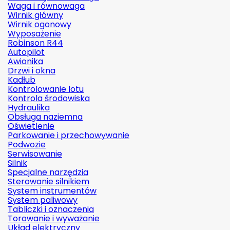
Waga i równowaga
Wirnik główny
Wirnik ogonowy
Wyposażenie
Robinson R44
Autopilot
Awionika
Drzwi i okna
Kadłub
Kontrolowanie lotu
Kontrola środowiska
Hydraulika
Obsługa naziemna
Oświetlenie
Parkowanie i przechowywanie
Podwozie
Serwisowanie
Silnik
Specjalne narzędzia
Sterowanie silnikiem
System instrumentów
System paliwowy
Tabliczki i oznaczenia
Torowanie i wyważanie
Układ elektryczny