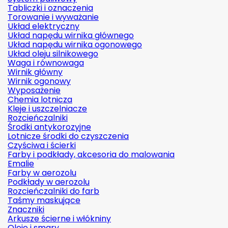
Tabliczki i oznaczenia
Torowanie i wyważanie
Układ elektryczny
Układ napędu wirnika głównego
Układ napędu wirnika ogonowego
Układ oleju silnikowego
Waga i równowaga
Wirnik główny
Wirnik ogonowy
Wyposażenie
Chemia lotnicza
Kleje i uszczelniacze
Rozcieńczalniki
Środki antykorozyjne
Lotnicze środki do czyszczenia
Czyściwa i ścierki
Farby i podkłady, akcesoria do malowania
Emalie
Farby w aerozolu
Podkłady w aerozolu
Rozcieńczalniki do farb
Taśmy maskujące
Znaczniki
Arkusze ścierne i włókniny
Oleje i smary