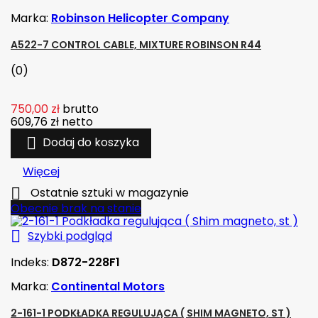
Marka:
Robinson Helicopter Company
A522-7 CONTROL CABLE, MIXTURE ROBINSON R44
(0)
750,00 zł
brutto
609,76 zł
netto

Dodaj do koszyka
Więcej

Ostatnie sztuki w magazynie
Obecnie brak na stanie

Szybki podgląd
Indeks:
D872-228F1
Marka:
Continental Motors
2-161-1 PODKŁADKA REGULUJĄCA ( SHIM MAGNETO, ST )