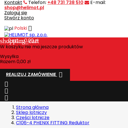
Kontakt
Telefon:
+48 731 738 510
E-mail:
shop@helimot.pl
Zaloguj się
Stwórz konto

Polski
shopping_cart
0
szt. - 0,00 zł
W koszyku nie ma jeszcze produktów
Wysyłka
Razem
0,00 zł

REALIZUJ ZAMÓWIENIE



Strona główna
Sklep lotniczy
Części lotnicze
C106-4 PHENIX FITTING Reduktor