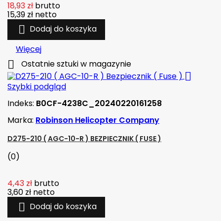
18,93 zł
brutto
15,39 zł
netto

Dodaj do koszyka
Więcej

Ostatnie sztuki w magazynie

Szybki podgląd
Indeks:
B0CF-4238C_20240220161258
Marka:
Robinson Helicopter Company
D275-210 ( AGC-10-R ) BEZPIECZNIK ( FUSE )
(0)
4,43 zł
brutto
3,60 zł
netto

Dodaj do koszyka