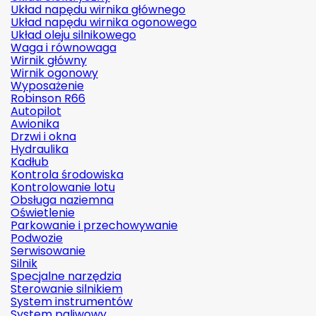
Układ napędu wirnika głównego
Układ napędu wirnika ogonowego
Układ oleju silnikowego
Waga i równowaga
Wirnik główny
Wirnik ogonowy
Wyposażenie
Robinson R66
Autopilot
Awionika
Drzwi i okna
Hydraulika
Kadłub
Kontrola środowiska
Kontrolowanie lotu
Obsługa naziemna
Oświetlenie
Parkowanie i przechowywanie
Podwozie
Serwisowanie
Silnik
Specjalne narzędzia
Sterowanie silnikiem
System instrumentów
System paliwowy