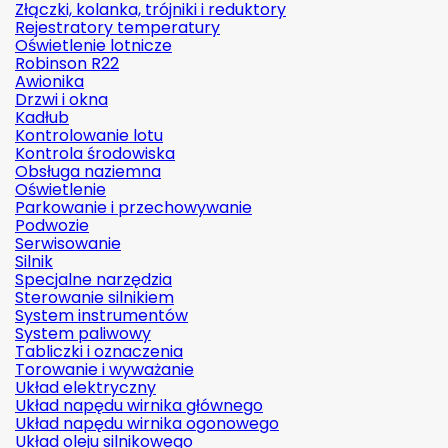
Złączki, kolanka, trójniki i reduktory
Rejestratory temperatury
Oświetlenie lotnicze
Robinson R22
Awionika
Drzwi i okna
Kadłub
Kontrolowanie lotu
Kontrola środowiska
Obsługa naziemna
Oświetlenie
Parkowanie i przechowywanie
Podwozie
Serwisowanie
Silnik
Specjalne narzędzia
Sterowanie silnikiem
System instrumentów
System paliwowy
Tabliczki i oznaczenia
Torowanie i wyważanie
Układ elektryczny
Układ napędu wirnika głównego
Układ napędu wirnika ogonowego
Układ oleju silnikowego