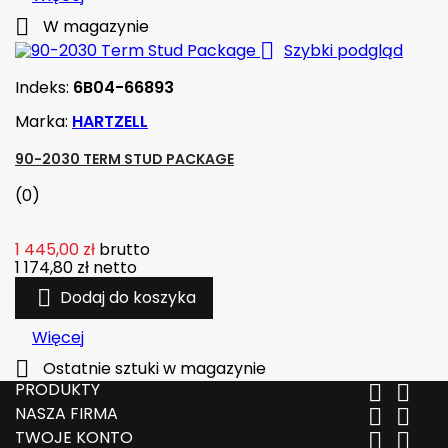

W magazynie

Szybki podgląd
Indeks:
6B04-66893
Marka:
HARTZELL
90-2030 TERM STUD PACKAGE
(0)
1 445,00 zł
brutto
1 174,80 zł
netto

Dodaj do koszyka
Więcej

Ostatnie sztuki w magazynie
PRODUKTY


NASZA FIRMA


TWOJE KONTO

