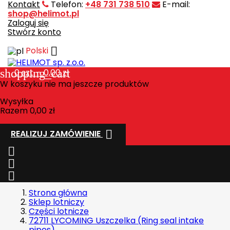
Kontakt
Telefon:
+48 731 738 510
E-mail:
shop@helimot.pl
Zaloguj się
Stwórz konto

Polski
shopping_cart
0
szt. - 0,00 zł
W koszyku nie ma jeszcze produktów
Wysyłka
Razem
0,00 zł

REALIZUJ ZAMÓWIENIE



Strona główna
Sklep lotniczy
Części lotnicze
72711 LYCOMING Uszczelka (Ring seal intake
pipes)