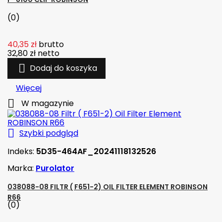
(0)
40,35 zł
brutto
32,80 zł
netto

Dodaj do koszyka
Więcej

W magazynie

Szybki podgląd
Indeks:
5D35-464AF_20241118132526
Marka:
Purolator
038088-08 FILTR ( F651-2) OIL FILTER ELEMENT ROBINSON
R66
(0)