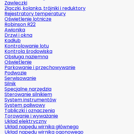
Zawleczki
Złączki, kolanka, trójniki i reduktory
Rejestratory temperatury
Oświetlenie lotnicze
Robinson R22
Awionika
Drzwi i okna
Kadłub
Kontrolowanie lotu
Kontrola środowiska
Obsługa naziemna
Oświetlenie
Parkowanie i przechowywanie
Podwozie
Serwisowanie
Silnik
Specjalne narzędzia
Sterowanie silnikiem
System instrumentów
System paliwowy
Tabliczki i oznaczenia
Torowanie i wyważanie
Układ elektryczny
Układ napędu wirnika głównego
Układ napędu wirnika ogonowego