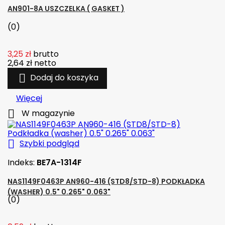
AN901-8A USZCZELKA ( GASKET )
(0)
3,25 zł
brutto
2,64 zł
netto

Dodaj do koszyka
Więcej

W magazynie

Szybki podgląd
Indeks:
BE7A-1314F
NAS1149F0463P AN960-416 (STD8/STD-8) PODKŁADKA
(WASHER) 0.5" 0.265" 0.063"
(0)