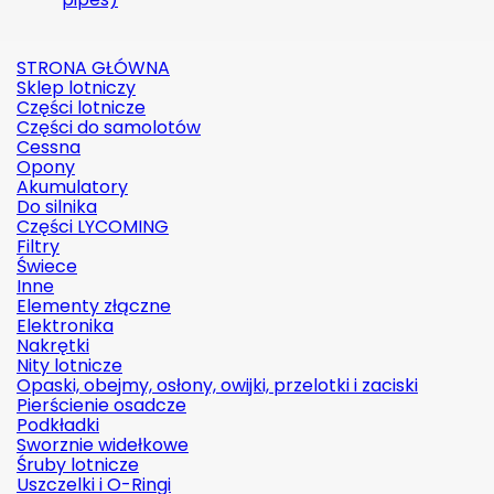
STRONA GŁÓWNA
Sklep lotniczy
Części lotnicze
Części do samolotów
Cessna
Opony
Akumulatory
Do silnika
Części LYCOMING
Filtry
Świece
Inne
Elementy złączne
Elektronika
Nakrętki
Nity lotnicze
Opaski, obejmy, osłony, owijki, przelotki i zaciski
Pierścienie osadcze
Podkładki
Sworznie widełkowe
Śruby lotnicze
Uszczelki i O-Ringi