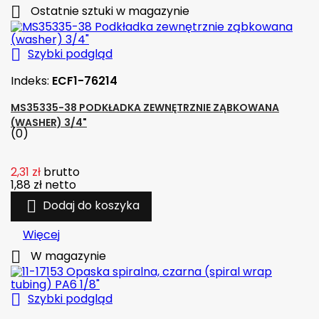

Ostatnie sztuki w magazynie

Szybki podgląd
Indeks:
ECF1-76214
MS35335-38 PODKŁADKA ZEWNĘTRZNIE ZĄBKOWANA
(WASHER) 3/4"
(0)
2,31 zł
brutto
1,88 zł
netto

Dodaj do koszyka
Więcej

W magazynie

Szybki podgląd