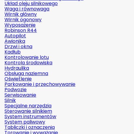
Układ oleju silnikowego
Waga i równowaga
Wirnik główny
Wirnik ogonowy
Wyposażenie
Robinson R44
Autopilot
Awionika
Drzwi i okna
Kadłub
Kontrolowanie lotu
Kontrola środowiska
Hydraulika
Obsługa naziemna
Oświetlenie
Parkowanie i przechowywanie
Podwozie
Serwisowanie
Silnik
Specjalne narzędzia
Sterowanie silnikiem
System instrumentów
System paliwowy
Tabliczki i oznaczenia
Torowanie i wyważanie