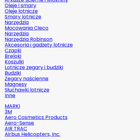
Oleje i smary
Oleje lotnicze
Smary lotnicze
Narzędzia
Mocowania Cleco
Narzędzia
Narzędzia Robinson
Akcesoria i gadżety lotnicze
Czapki
Breloki
Koszulki
Lotnicze zegary i budziki
Budziki
Zegary naścienne
Magnesy
Słuchawki lotnicze
Inne
MARKI
3M
Aero Cosmetics Products
Aero-Sense
AIR TRAC
Airbus Helicopters, Inc.