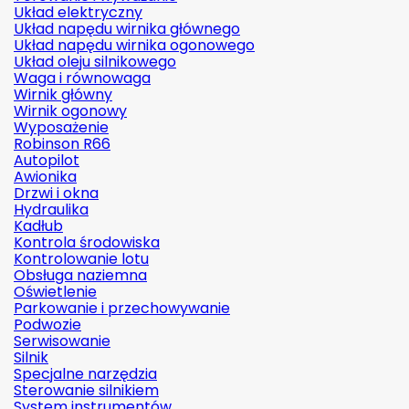
Układ elektryczny
Układ napędu wirnika głównego
Układ napędu wirnika ogonowego
Układ oleju silnikowego
Waga i równowaga
Wirnik główny
Wirnik ogonowy
Wyposażenie
Robinson R66
Autopilot
Awionika
Drzwi i okna
Hydraulika
Kadłub
Kontrola środowiska
Kontrolowanie lotu
Obsługa naziemna
Oświetlenie
Parkowanie i przechowywanie
Podwozie
Serwisowanie
Silnik
Specjalne narzędzia
Sterowanie silnikiem
System instrumentów