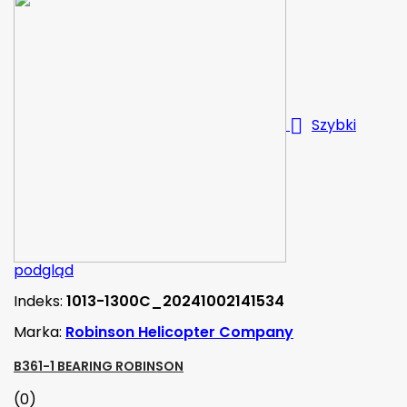

Szybki
podgląd
Indeks:
1013-1300C_20241002141534
Marka:
Robinson Helicopter Company
B361-1 BEARING ROBINSON
(0)