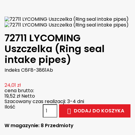

W magazynie
72711 LYCOMING
Uszczelka (Ring seal
intake pipes)
Indeks
C6F8-3861Ab
24,01 zł
cena brutto:
19,52 zł
Netto
Szacowany czas realizacji: 3-4 dni
Ilość
DODAJ DO KOSZYKA

W magazynie:
8 Przedmioty