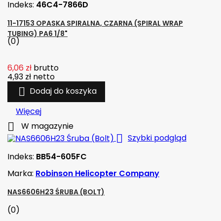
Indeks:
46C4-7866D
11-17153 OPASKA SPIRALNA, CZARNA (SPIRAL WRAP
TUBING) PA6 1/8"
(0)
6,06 zł
brutto
4,93 zł
netto

Dodaj do koszyka
Więcej

W magazynie

Szybki podgląd
Indeks:
BB54-605FC
Marka:
Robinson Helicopter Company
NAS6606H23 ŚRUBA (BOLT)
(0)