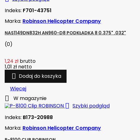
Indeks:
F701-43751
Marka:
Robinson Helicopter Company
NAS1149DN832H AN960-D8 PODKŁADKA 8 0.375" .032"
(0)
1,24 zł
brutto
1,01 zł
netto

Dodaj do koszyka
Więcej

W magazynie

Szybki podgląd
Indeks:
B173-20988
Marka:
Robinson Helicopter Company
P-8100 CLIP ROBINSON