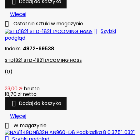

Dodaj do koszyka
Więcej

Ostatnie sztuki w magazynie

Szybki
podgląd
Indeks:
4872-69538
STD1821 STD-1821 LYCOMING HOSE
(0)
23,00 zł
brutto
18,70 zł
netto

Dodaj do koszyka
Więcej

W magazynie

Szybki podgląd