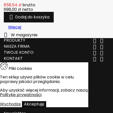
858,54 zł
brutto
698,00 zł
netto

Dodaj do koszyka
Więcej

W magazynie
PRODUKTY


NASZA FIRMA


TWOJE KONTO


KONTAKT


Pliki cookies
Ten sklep używa plików cookie w celu
poprawy jakości przeglądania.
Aby uzyskać więcej informacji, zobacz naszą
Politykę prywatności
.
Wychodzę
Akceptuję