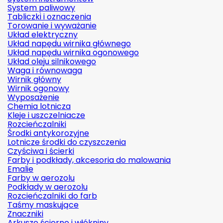
System paliwowy
Tabliczki i oznaczenia
Torowanie i wyważanie
Układ elektryczny
Układ napędu wirnika głównego
Układ napędu wirnika ogonowego
Układ oleju silnikowego
Waga i równowaga
Wirnik główny
Wirnik ogonowy
Wyposażenie
Chemia lotnicza
Kleje i uszczelniacze
Rozcieńczalniki
Środki antykorozyjne
Lotnicze środki do czyszczenia
Czyściwa i ścierki
Farby i podkłady, akcesoria do malowania
Emalie
Farby w aerozolu
Podkłady w aerozolu
Rozcieńczalniki do farb
Taśmy maskujące
Znaczniki
Arkusze ścierne i włókniny