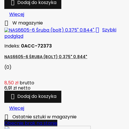

Dodaj do koszyka
Więcej

W magazynie

Szybki
podgląd
Indeks:
0ACC-72373
NAS6605-6 ŚRUBA (BOLT) 0.375" 0.844"
(0)
8,50 zł
brutto
6,91 zł
netto

Dodaj do koszyka
Więcej

Ostatnie sztuki w magazynie
Obecnie brak na stanie