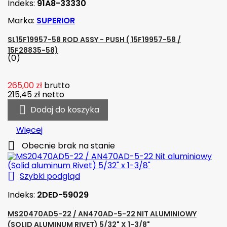
Indeks:
91A8-33330
Marka:
SUPERIOR
SL15F19957-58 ROD ASSY - PUSH ( 15F19957-58 /
15F28835-58)
(0)
265,00 zł
brutto
215,45 zł
netto

Dodaj do koszyka
Więcej

Obecnie brak na stanie

Szybki podgląd
Indeks:
2DED-59029
MS20470AD5-22 / AN470AD-5-22 NIT ALUMINIOWY
(SOLID ALUMINUM RIVET) 5/32" X 1-3/8"