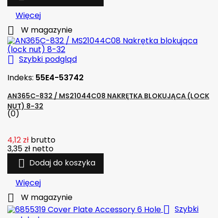
Więcej

W magazynie

Szybki podgląd
Indeks:
55E4-53742
AN365C-832 / MS21044C08 NAKRĘTKA BLOKUJĄCA (LOCK
NUT) 8-32
(0)
4,12 zł
brutto
3,35 zł
netto

Dodaj do koszyka
Więcej

W magazynie

Szybki