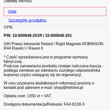
Zasady zwrotu
Opis
Szczegóły produktu
OPIS
P/N: 10-600646-201R / 10-600646-201
O/H Prawy Iskrownik Retard / Right Magneto ROBINSON
R44 Raven I / Raven II
* Część sprzedawana jest w programie wymiany
fabrycznej.
Podczas zamawiania produktu zostaje naliczana kaucja -
podlega zwrotowi po odesłaniu zużytego odpowiednika
kupionej części nadającej się do regeneracji.
W celu uzyskania dodatkowych informacji prosimy o
kontakt pod adresem e-mail: shop@helimot.pl
Opłatra core: 1350 zł + VAT
Dostępna dokumentacja/Release: FAA 8130-3