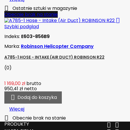

Ostatnie sztuki w magazynie
Obecnie brak na stanie

Szybki podgląd
Indeks:
E603-856B9
Marka:
Robinson Helicopter Company
A785-1 HOSE - INTAKE (AIR DUCT) ROBINSON R22
(0)
1 169,00 zł
brutto
950,41 zł
netto

Dodaj do koszyka
Więcej

Obecnie brak na stanie
PRODUKTY

