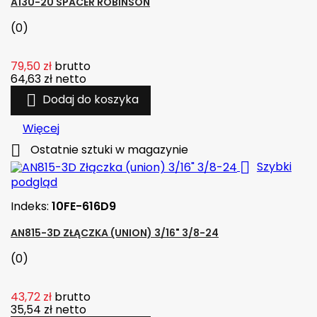
A130-20 SPACER ROBINSON
(0)
79,50 zł
brutto
64,63 zł
netto

Dodaj do koszyka
Więcej

Ostatnie sztuki w magazynie

Szybki
podgląd
Indeks:
10FE-616D9
AN815-3D ZŁĄCZKA (UNION) 3/16" 3/8-24
(0)
43,72 zł
brutto
35,54 zł
netto