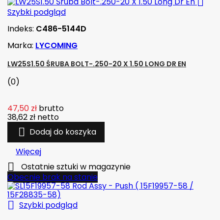

Szybki podgląd
Indeks:
C486-5144D
Marka:
LYCOMING
LW25S1.50 ŚRUBA BOLT-.250-20 X 1.50 LONG DR EN
(0)
47,50 zł
brutto
38,62 zł
netto

Dodaj do koszyka
Więcej

Ostatnie sztuki w magazynie
Obecnie brak na stanie

Szybki podgląd