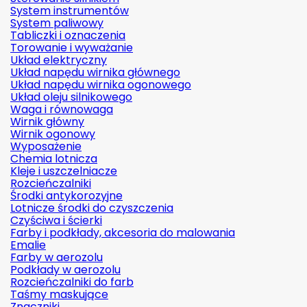
System instrumentów
System paliwowy
Tabliczki i oznaczenia
Torowanie i wyważanie
Układ elektryczny
Układ napędu wirnika głównego
Układ napędu wirnika ogonowego
Układ oleju silnikowego
Waga i równowaga
Wirnik główny
Wirnik ogonowy
Wyposażenie
Chemia lotnicza
Kleje i uszczelniacze
Rozcieńczalniki
Środki antykorozyjne
Lotnicze środki do czyszczenia
Czyściwa i ścierki
Farby i podkłady, akcesoria do malowania
Emalie
Farby w aerozolu
Podkłady w aerozolu
Rozcieńczalniki do farb
Taśmy maskujące
Znaczniki