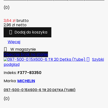
(0)
3,64 zł
brutto
2,96 zł
netto

Dodaj do koszyka
Więcej

W magazynie
Obecnie brak na stanie

Szybki
podgląd
Indeks:
F377-83350
Marka:
MICHELIN
097-500-0 15X600-6 TR 20 DĘTKA (TUBE)
(0)