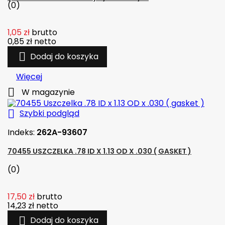
(0)
1,05 zł
brutto
0,85 zł
netto

Dodaj do koszyka
Więcej

W magazynie

Szybki podgląd
Indeks:
262A-93607
70455 USZCZELKA .78 ID X 1.13 OD X .030 ( GASKET )
(0)
17,50 zł
brutto
14,23 zł
netto

Dodaj do koszyka