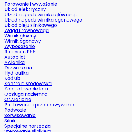
Torowanie i wyważanie
Układ elektryczny
Układ napędu wirnika głównego
Układ napędu wirnika ogonowego
Układ oleju silnikowego
Waga i równowaga
Wirnik główny
Wirnik ogonowy
Wyposażenie
Robinson R66
Autopilot
Awionika
Drzwi i okna
Hydraulika
Kadłub
Kontrola środowiska
Kontrolowanie lotu
Obsługa naziemna
Oświetlenie
Parkowanie i przechowywanie
Podwozie
Serwisowanie
Silnik
Specjalne narzędzia
Sterowanie silnikiem