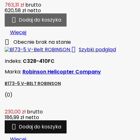
763,31 zł
brutto
620,58 zł
netto

Dodaj do koszyka
Więcej

Obecnie brak na stanie

Szybki podgląd
Indeks:
C328-410FC
Marka:
Robinson Helicopter Company
B173-5 V-BELT ROBINSON
(0)
230,00 zł
brutto
186,99 zł
netto

Dodaj do koszyka
Więcej