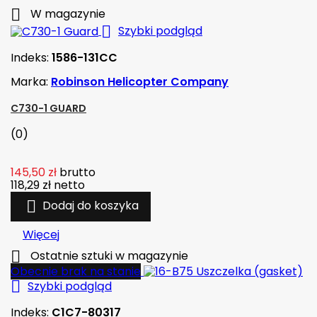

W magazynie

Szybki podgląd
Indeks:
1586-131CC
Marka:
Robinson Helicopter Company
C730-1 GUARD
(0)
145,50 zł
brutto
118,29 zł
netto

Dodaj do koszyka
Więcej

Ostatnie sztuki w magazynie
Obecnie brak na stanie

Szybki podgląd
Indeks:
C1C7-80317