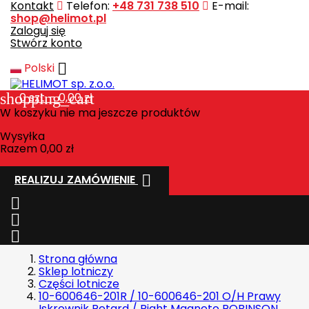
Kontakt
Telefon:
+48 731 738 510
E-mail:
shop@helimot.pl
Zaloguj się
Stwórz konto

Polski
shopping_cart
0
szt. - 0,00 zł
W koszyku nie ma jeszcze produktów
Wysyłka
Razem
0,00 zł

REALIZUJ ZAMÓWIENIE



Strona główna
Sklep lotniczy
Części lotnicze
10-600646-201R / 10-600646-201 O/H Prawy
Iskrownik Retard / Right Magneto ROBINSON