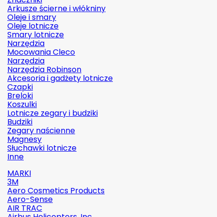
Arkusze ścierne i włókniny
Oleje i smary
Oleje lotnicze
Smary lotnicze
Narzędzia
Mocowania Cleco
Narzędzia
Narzędzia Robinson
Akcesoria i gadżety lotnicze
Czapki
Breloki
Koszulki
Lotnicze zegary i budziki
Budziki
Zegary naścienne
Magnesy
Słuchawki lotnicze
Inne
MARKI
3M
Aero Cosmetics Products
Aero-Sense
AIR TRAC
Airbus Helicopters, Inc.