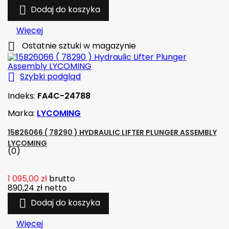

Dodaj do koszyka
Więcej

Ostatnie sztuki w magazynie

Szybki podgląd
Indeks:
FA4C-24788
Marka:
LYCOMING
15B26066 ( 78290 ) HYDRAULIC LIFTER PLUNGER ASSEMBLY
LYCOMING
(0)
1 095,00 zł
brutto
890,24 zł
netto

Dodaj do koszyka
Więcej