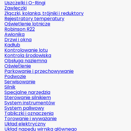
Uszczelki i O-Ringi
Zawleczki
Złączki, kolanka, trójniki i reduktory
Rejestratory temperatury
Oświetlenie lotnicze
Robinson R22
Awionika
Drzwi i okna
Kadłub
Kontrolowanie lotu
Kontrola środowiska
Obsługa naziemna
Oświetlenie
Parkowanie i przechowywanie
Podwozie
Serwisowanie
Silnik
Specjalne narzędzia
Sterowanie silnikiem
System instrumentów
System paliwowy
Tabliczki i oznaczenia
Torowanie i wyważanie
Układ elektryczny
Układ napędu wirnika głównego