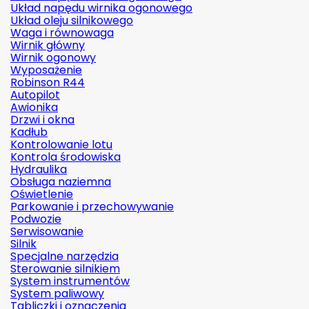
Układ napędu wirnika ogonowego
Układ oleju silnikowego
Waga i równowaga
Wirnik główny
Wirnik ogonowy
Wyposażenie
Robinson R44
Autopilot
Awionika
Drzwi i okna
Kadłub
Kontrolowanie lotu
Kontrola środowiska
Hydraulika
Obsługa naziemna
Oświetlenie
Parkowanie i przechowywanie
Podwozie
Serwisowanie
Silnik
Specjalne narzędzia
Sterowanie silnikiem
System instrumentów
System paliwowy
Tabliczki i oznaczenia