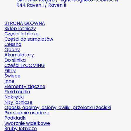
R44 Raven I / Raven II
STRONA GŁÓWNA
Sklep lotniczy
Części lotnicze
Części do samolotów
Cessna
Opony
Akumulatory
Do silnika
Części LYCOMING
Filtry
Świece
Inne
Elementy złączne
Elektronika
Nakrętki
Nity lotnicze
Opaski, obejmy, osłony, owijki, przelotki i zaciski
Pierścienie osadcze
Podkładki
Sworznie widełkowe
Śruby lotnicze