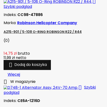

Szybki podgląd
Indeks:
CC98-47886
Marka:
Robinson Helicopter Company
A215-901 / 5-108 O-RING ROBINSON R22 / R44
(0)
14,75 zł
brutto
11,99 zł
netto

Dodaj do koszyka
Więcej

W magazynie

Szybki
podgląd
Indeks:
CE6A-1216D