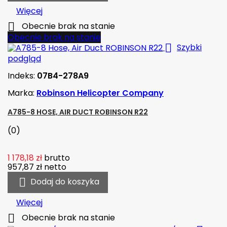
Więcej

Obecnie brak na stanie
Obecnie brak na stanie

Szybki
podgląd
Indeks:
07B4-278A9
Marka:
Robinson Helicopter Company
A785-8 HOSE, AIR DUCT ROBINSON R22
(0)
1 178,18 zł
brutto
957,87 zł
netto

Dodaj do koszyka
Więcej

Obecnie brak na stanie