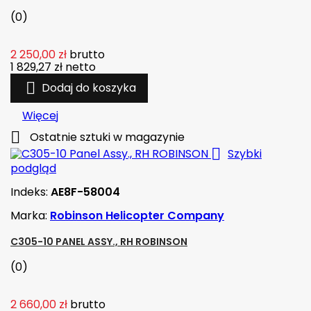
(0)
2 250,00 zł
brutto
1 829,27 zł
netto

Dodaj do koszyka
Więcej

Ostatnie sztuki w magazynie

Szybki
podgląd
Indeks:
AE8F-58004
Marka:
Robinson Helicopter Company
C305-10 PANEL ASSY., RH ROBINSON
(0)
2 660,00 zł
brutto