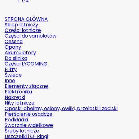
STRONA GŁÓWNA
Sklep lotniczy
Części lotnicze
Części do samolotów
Cessna
Opony
Akumulatory
Do silnika
Części LYCOMING
Filtry
Świece
Inne
Elementy złączne
Elektronika
Nakrętki
Nity lotnicze
Opaski, obejmy, osłony, owijki, przelotki i zaciski
Pierścienie osadcze
Podkładki
Sworznie widełkowe
Śruby lotnicze
Uszczelki i O-Ringi