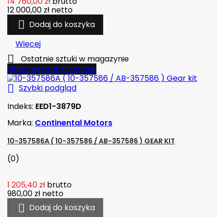
14 760,00 zł
brutto
12 000,00 zł
netto

Dodaj do koszyka
Więcej

Ostatnie sztuki w magazynie
Obecnie brak na stanie

Szybki podgląd
Indeks:
EED1-3879D
Marka:
Continental Motors
10-357586A ( 10-357586 / AB-357586 ) GEAR KIT
(0)
1 205,40 zł
brutto
980,00 zł
netto

Dodaj do koszyka