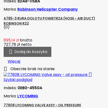
Indeks:
EDA8-115BA
Marka:
Robinson Helicopter Company
A785-3 RURA DOLOTU POWIETRZA (HOSE - AIR DUCT)
ROBINSON R22
(0)
895,14 zł
brutto
727,76 zł
netto

Dodaj do koszyka
Więcej

Obecnie brak na stanie

Szybki podgląd
Indeks:
0EB0-4550A
Marka:
LYCOMING
77808 LYCOMING VALVE ASSY - OIL PRESSURE