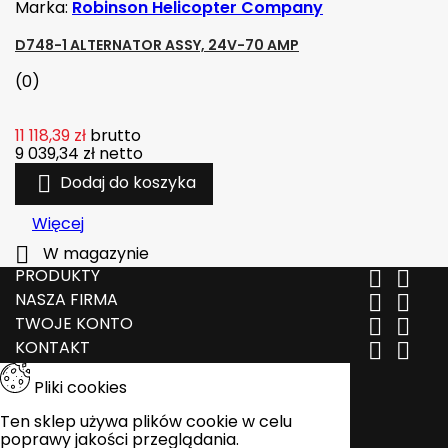
Marka:
Robinson Helicopter Company
D748-1 ALTERNATOR ASSY, 24V-70 AMP
(0)
11 118,39 zł
brutto
9 039,34 zł
netto

Dodaj do koszyka
Więcej

W magazynie
PRODUKTY


NASZA FIRMA


TWOJE KONTO


KONTAKT


Pliki cookies
Ten sklep używa plików cookie w celu
poprawy jakości przeglądania.