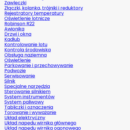
Zawleczki
Złączki, kolanka, trójniki i reduktory
Rejestratory temperatury
Oświetlenie lotnicze
Robinson R22
Awionika
Drzwi i okna
Kadłub
Kontrolowanie lotu
Kontrola środowiska
Obsługa naziemna
Oświetlenie
Parkowanie i przechowywanie
Podwozie
Serwisowanie
Silnik
Specjalne narzędzia
Sterowanie silnikiem
System instrumentów
System paliwowy
Tabliczki i oznaczenia
Torowanie i wyważanie
Układ elektryczny
Układ napędu wirnika głównego
Układ napędu wirnika ogonowego