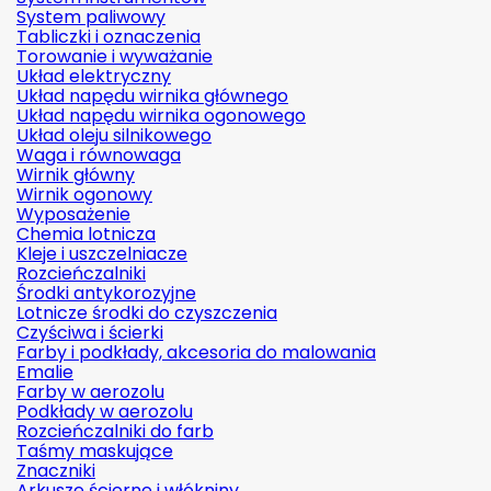
System paliwowy
Tabliczki i oznaczenia
Torowanie i wyważanie
Układ elektryczny
Układ napędu wirnika głównego
Układ napędu wirnika ogonowego
Układ oleju silnikowego
Waga i równowaga
Wirnik główny
Wirnik ogonowy
Wyposażenie
Chemia lotnicza
Kleje i uszczelniacze
Rozcieńczalniki
Środki antykorozyjne
Lotnicze środki do czyszczenia
Czyściwa i ścierki
Farby i podkłady, akcesoria do malowania
Emalie
Farby w aerozolu
Podkłady w aerozolu
Rozcieńczalniki do farb
Taśmy maskujące
Znaczniki
Arkusze ścierne i włókniny