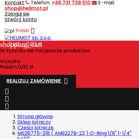
Kontakt
Telefon:
+48 731 738 510
E-mail:
shop@helimot.pl
Zaloguj się
Stwórz konto

Polski
shopping_cart
0
szt. - 0,00 zł
W koszyku nie ma jeszcze produktów
Wysyłka
Razem
0,00 zł

REALIZUJ ZAMÓWIENIE



Strona główna
Sklep lotniczy
Części lotnicze
MS28775-218 ( AN6227B-23 ) O-Ring 1/8" 1-1/4"
1-1/2"