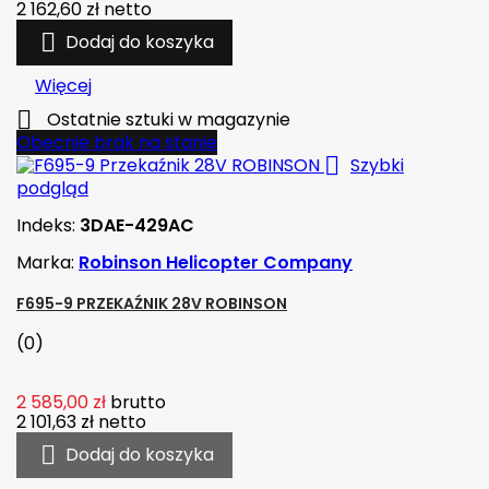
2 162,60 zł
netto

Dodaj do koszyka
Więcej

Ostatnie sztuki w magazynie
Obecnie brak na stanie

Szybki
podgląd
Indeks:
3DAE-429AC
Marka:
Robinson Helicopter Company
F695-9 PRZEKAŹNIK 28V ROBINSON
(0)
2 585,00 zł
brutto
2 101,63 zł
netto

Dodaj do koszyka