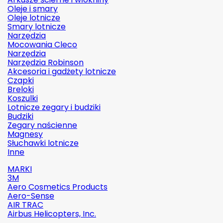
Oleje i smary
Oleje lotnicze
Smary lotnicze
Narzędzia
Mocowania Cleco
Narzędzia
Narzędzia Robinson
Akcesoria i gadżety lotnicze
Czapki
Breloki
Koszulki
Lotnicze zegary i budziki
Budziki
Zegary naścienne
Magnesy
Słuchawki lotnicze
Inne
MARKI
3M
Aero Cosmetics Products
Aero-Sense
AIR TRAC
Airbus Helicopters, Inc.