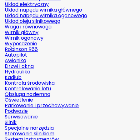
Układ elektryczny
Układ napędu wirnika głównego
Układ napędu wirnika ogonowego
Układ oleju silnikowego
Waga i równowaga
Wirnik główny
Wirnik ogonowy
Wyposażenie
Robinson R66
Autopilot
Awionika
Drzwi i okna
Hydraulika
Kadłub
Kontrola środowiska
Kontrolowanie lotu
Obsługa naziemna
Oświetlenie
Parkowanie i przechowywanie
Podwozie
Serwisowanie
Silnik
Specjalne narzędzia
Sterowanie silnikiem
System instrumentów