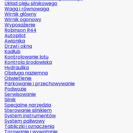
Układ oleju silnikowego
Waga i równowaga
Wirnik główny
Wirnik ogonowy
Wyposażenie
Robinson R44
Autopilot
Awionika
Drzwi i okna
Kadłub
Kontrolowanie lotu
Kontrola środowiska
Hydraulika
Obsługa naziemna
Oświetlenie
Parkowanie i przechowywanie
Podwozie
Serwisowanie
Silnik
Specjalne narzędzia
Sterowanie silnikiem
System instrumentów
System paliwowy
Tabliczki i oznaczenia
Torowanie i wyważanie