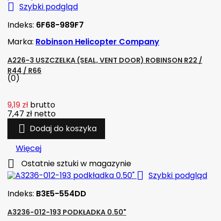

Szybki podgląd
Indeks:
6F68-989F7
Marka:
Robinson Helicopter Company
A226-3 USZCZELKA (SEAL, VENT DOOR) ROBINSON R22 /
R44 / R66
(0)
9,19 zł
brutto
7,47 zł
netto

Dodaj do koszyka
Więcej

Ostatnie sztuki w magazynie

Szybki podgląd
Indeks:
B3E5-554DD
A3236-012-193 PODKŁADKA 0.50"