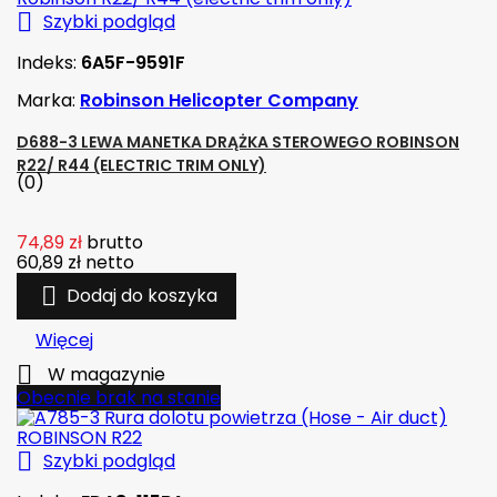

Szybki podgląd
Indeks:
6A5F-9591F
Marka:
Robinson Helicopter Company
D688-3 LEWA MANETKA DRĄŻKA STEROWEGO ROBINSON
R22/ R44 (ELECTRIC TRIM ONLY)
(0)
74,89 zł
brutto
60,89 zł
netto

Dodaj do koszyka
Więcej

W magazynie
Obecnie brak na stanie

Szybki podgląd