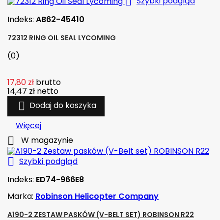

Szybki podgląd
Indeks:
AB62-45410
72312 RING OIL SEAL LYCOMING
(0)
17,80 zł
brutto
14,47 zł
netto

Dodaj do koszyka
Więcej

W magazynie

Szybki podgląd
Indeks:
ED74-966E8
Marka:
Robinson Helicopter Company
A190-2 ZESTAW PASKÓW (V-BELT SET) ROBINSON R22