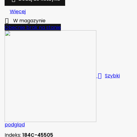
Więcej

W magazynie
Obecnie brak na stanie

Szybki
podgląd
Indeks:
184C-45505