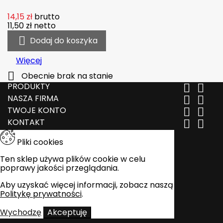
14,15 zł
brutto
11,50 zł
netto

Dodaj do koszyka
Więcej

Obecnie brak na stanie
PRODUKTY


NASZA FIRMA


TWOJE KONTO


KONTAKT


Pliki cookies
Ten sklep używa plików cookie w celu
poprawy jakości przeglądania.
Aby uzyskać więcej informacji, zobacz naszą
Politykę prywatności
.
Wychodzę
Akceptuję