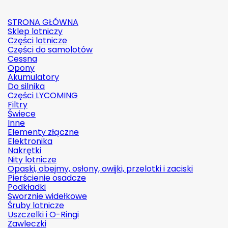
STRONA GŁÓWNA
Sklep lotniczy
Części lotnicze
Części do samolotów
Cessna
Opony
Akumulatory
Do silnika
Części LYCOMING
Filtry
Świece
Inne
Elementy złączne
Elektronika
Nakrętki
Nity lotnicze
Opaski, obejmy, osłony, owijki, przelotki i zaciski
Pierścienie osadcze
Podkładki
Sworznie widełkowe
Śruby lotnicze
Uszczelki i O-Ringi
Zawleczki