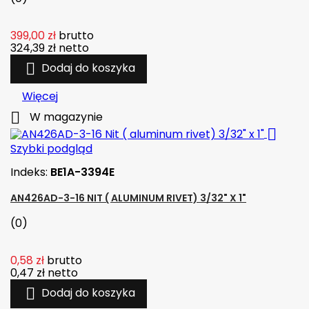
399,00 zł
brutto
324,39 zł
netto

Dodaj do koszyka
Więcej

W magazynie

Szybki podgląd
Indeks:
BE1A-3394E
AN426AD-3-16 NIT ( ALUMINUM RIVET) 3/32" X 1"
(0)
0,58 zł
brutto
0,47 zł
netto

Dodaj do koszyka