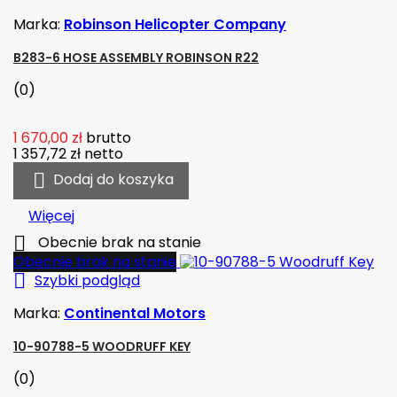
Marka:
Robinson Helicopter Company
B283-6 HOSE ASSEMBLY ROBINSON R22
(0)
1 670,00 zł
brutto
1 357,72 zł
netto

Dodaj do koszyka
Więcej

Obecnie brak na stanie
Obecnie brak na stanie

Szybki podgląd
Marka:
Continental Motors
10-90788-5 WOODRUFF KEY
(0)