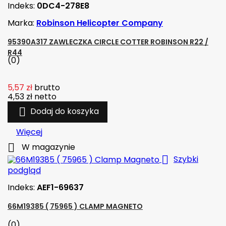
Indeks:
0DC4-278E8
Marka:
Robinson Helicopter Company
95390A317 ZAWLECZKA CIRCLE COTTER ROBINSON R22 /
R44
(0)
5,57 zł
brutto
4,53 zł
netto

Dodaj do koszyka
Więcej

W magazynie

Szybki
podgląd
Indeks:
AEF1-69637
66M19385 ( 75965 ) CLAMP MAGNETO
(0)