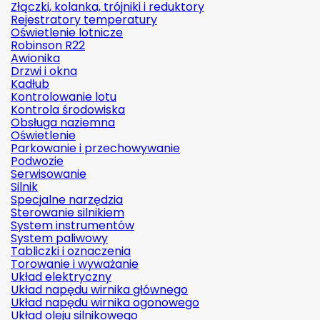
Złączki, kolanka, trójniki i reduktory
Rejestratory temperatury
Oświetlenie lotnicze
Robinson R22
Awionika
Drzwi i okna
Kadłub
Kontrolowanie lotu
Kontrola środowiska
Obsługa naziemna
Oświetlenie
Parkowanie i przechowywanie
Podwozie
Serwisowanie
Silnik
Specjalne narzędzia
Sterowanie silnikiem
System instrumentów
System paliwowy
Tabliczki i oznaczenia
Torowanie i wyważanie
Układ elektryczny
Układ napędu wirnika głównego
Układ napędu wirnika ogonowego
Układ oleju silnikowego