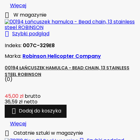
Więcej

W magazynie

Szybki podgląd
Indeks:
007C-329E8
Marka:
Robinson Helicopter Company
00194 ŁAŃCUSZEK HAMULCA - BEAD CHAIN, 13 STAINLESS
STEEL ROBINSON
(0)
45,00 zł
brutto
36,59 zł
netto

Dodaj do koszyka
Więcej

Ostatnie sztuki w magazynie