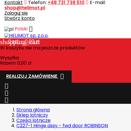
Kontakt
Telefon:
+48 731 738 510
E-mail:
shop@helimot.pl
Zaloguj się
Stwórz konto

Polski
shopping_cart
0
szt. - 0,00 zł
W koszyku nie ma jeszcze produktów
Wysyłka
Razem
0,00 zł

REALIZUJ ZAMÓWIENIE



Strona główna
Sklep lotniczy
Części lotnicze
C227-1 Hinge assy - fwd door ROBINSON