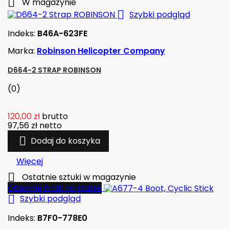

W magazynie

Szybki podgląd
Indeks:
B46A-623FE
Marka:
Robinson Helicopter Company
D664-2 STRAP ROBINSON
(0)
120,00 zł
brutto
97,56 zł
netto

Dodaj do koszyka
Więcej

Ostatnie sztuki w magazynie
Obecnie brak na stanie

Szybki podgląd
Indeks:
B7F0-778E0