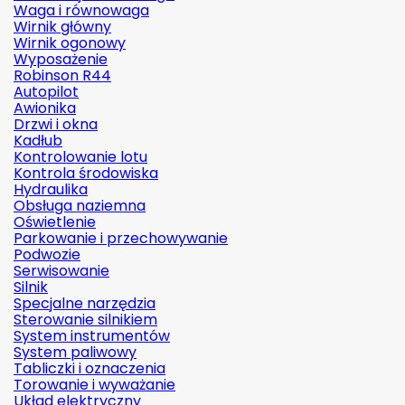
Waga i równowaga
Wirnik główny
Wirnik ogonowy
Wyposażenie
Robinson R44
Autopilot
Awionika
Drzwi i okna
Kadłub
Kontrolowanie lotu
Kontrola środowiska
Hydraulika
Obsługa naziemna
Oświetlenie
Parkowanie i przechowywanie
Podwozie
Serwisowanie
Silnik
Specjalne narzędzia
Sterowanie silnikiem
System instrumentów
System paliwowy
Tabliczki i oznaczenia
Torowanie i wyważanie
Układ elektryczny