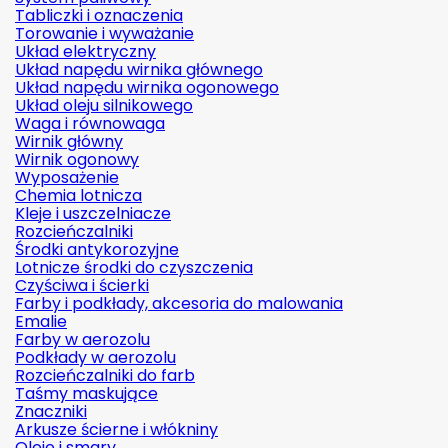
Tabliczki i oznaczenia
Torowanie i wyważanie
Układ elektryczny
Układ napędu wirnika głównego
Układ napędu wirnika ogonowego
Układ oleju silnikowego
Waga i równowaga
Wirnik główny
Wirnik ogonowy
Wyposażenie
Chemia lotnicza
Kleje i uszczelniacze
Rozcieńczalniki
Środki antykorozyjne
Lotnicze środki do czyszczenia
Czyściwa i ścierki
Farby i podkłady, akcesoria do malowania
Emalie
Farby w aerozolu
Podkłady w aerozolu
Rozcieńczalniki do farb
Taśmy maskujące
Znaczniki
Arkusze ścierne i włókniny
Oleje i smary