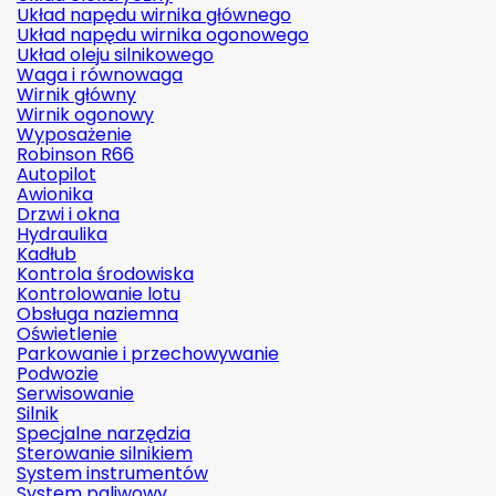
Układ napędu wirnika głównego
Układ napędu wirnika ogonowego
Układ oleju silnikowego
Waga i równowaga
Wirnik główny
Wirnik ogonowy
Wyposażenie
Robinson R66
Autopilot
Awionika
Drzwi i okna
Hydraulika
Kadłub
Kontrola środowiska
Kontrolowanie lotu
Obsługa naziemna
Oświetlenie
Parkowanie i przechowywanie
Podwozie
Serwisowanie
Silnik
Specjalne narzędzia
Sterowanie silnikiem
System instrumentów
System paliwowy