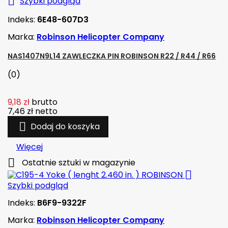

Szybki podgląd
Indeks:
6E48-607D3
Marka:
Robinson Helicopter Company
NAS1407N9L14 ZAWLECZKA PIN ROBINSON R22 / R44 / R66
(0)
9,18 zł
brutto
7,46 zł
netto

Dodaj do koszyka
Więcej

Ostatnie sztuki w magazynie

Szybki podgląd
Indeks:
B6F9-9322F
Marka:
Robinson Helicopter Company