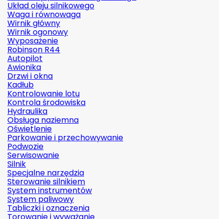
Układ oleju silnikowego
Waga i równowaga
Wirnik główny
Wirnik ogonowy
Wyposażenie
Robinson R44
Autopilot
Awionika
Drzwi i okna
Kadłub
Kontrolowanie lotu
Kontrola środowiska
Hydraulika
Obsługa naziemna
Oświetlenie
Parkowanie i przechowywanie
Podwozie
Serwisowanie
Silnik
Specjalne narzędzia
Sterowanie silnikiem
System instrumentów
System paliwowy
Tabliczki i oznaczenia
Torowanie i wyważanie