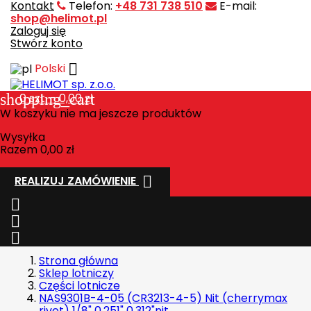
Kontakt
Telefon:
+48 731 738 510
E-mail:
shop@helimot.pl
Zaloguj się
Stwórz konto

Polski
shopping_cart
0
szt. - 0,00 zł
W koszyku nie ma jeszcze produktów
Wysyłka
Razem
0,00 zł

REALIZUJ ZAMÓWIENIE



Strona główna
Sklep lotniczy
Części lotnicze
NAS9301B-4-05 (CR3213-4-5) Nit (cherrymax
rivet) 1/8" 0.251" 0.312"nit