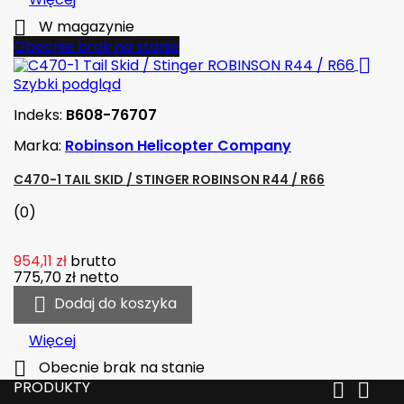

W magazynie
Obecnie brak na stanie

Szybki podgląd
Indeks:
B608-76707
Marka:
Robinson Helicopter Company
C470-1 TAIL SKID / STINGER ROBINSON R44 / R66
(0)
954,11 zł
brutto
775,70 zł
netto

Dodaj do koszyka
Więcej

Obecnie brak na stanie
PRODUKTY

