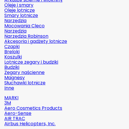
Oleje i smary
Oleje lotnicze
Smary lotnicze
Narzędzia
Mocowania Cleco
Narzędzia
Narzędzia Robinson
Akcesoria i gadżety lotnicze
Czapki
Breloki
Koszulki
Lotnicze zegary i budziki
Budziki
Zegary naścienne
Magnesy
Słuchawki lotnicze
Inne
MARKI
3M
Aero Cosmetics Products
Aero-Sense
AIR TRAC
Airbus Helicopters, Inc.