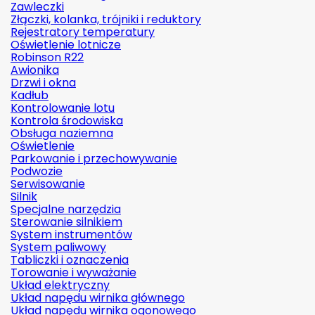
Zawleczki
Złączki, kolanka, trójniki i reduktory
Rejestratory temperatury
Oświetlenie lotnicze
Robinson R22
Awionika
Drzwi i okna
Kadłub
Kontrolowanie lotu
Kontrola środowiska
Obsługa naziemna
Oświetlenie
Parkowanie i przechowywanie
Podwozie
Serwisowanie
Silnik
Specjalne narzędzia
Sterowanie silnikiem
System instrumentów
System paliwowy
Tabliczki i oznaczenia
Torowanie i wyważanie
Układ elektryczny
Układ napędu wirnika głównego
Układ napędu wirnika ogonowego