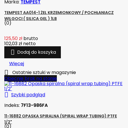
Marka:
TEMPEST
TEMPEST AA014-1 ŻEL KRZEMIONKOWY / POCHŁANIACZ
WILGOCI ( SILICA GEL ) 1LB
(0)
125,50 zł
brutto
102,03 zł
netto

Dodaj do koszyka
Więcej

Ostatnie sztuki w magazynie
Obecnie brak na stanie

Szybki podgląd
Indeks:
7F13-986FA
11-16882 OPASKA SPIRALNA (SPIRAL WRAP TUBING) PTFE
1/2"
(0)