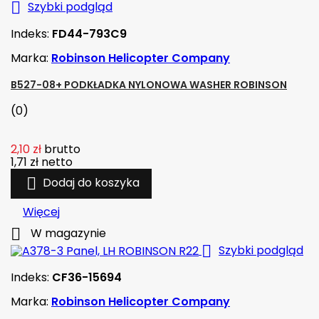

Szybki podgląd
Indeks:
FD44-793C9
Marka:
Robinson Helicopter Company
B527-08+ PODKŁADKA NYLONOWA WASHER ROBINSON
(0)
2,10 zł
brutto
1,71 zł
netto

Dodaj do koszyka
Więcej

W magazynie

Szybki podgląd
Indeks:
CF36-15694
Marka:
Robinson Helicopter Company