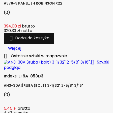
A378-3 PANEL, LH ROBINSON R22
(0)
394,00 zł
brutto
320,33 zł
netto

Dodaj do koszyka
Więcej

Ostatnie sztuki w magazynie

Szybki
podgląd
Indeks:
EF9A-853D3
AN3-30A ŚRUBA (BOLT) 3-1/32" 2-5/8" 3/16"
(0)
5,45 zł
brutto
4,43 zł
netto