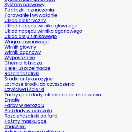
System paliwowy
Tabliczki i oznaczenia
Torowanie i wyważanie
Układ elektryczny
Układ napędu wirnika głównego
Układ napędu wirnika ogonowego
Układ oleju silnikowego
Waga i równowaga
Wirnik główny
Wirnik ogonowy
Wyposażenie
Chemia lotnicza
Kleje i uszczelniacze
Rozcieńczalniki
Środki antykorozyjne
Lotnicze środki do czyszczenia
Czyściwa i ścierki
Farby i podkłady, akcesoria do malowania
Emalie
Farby w aerozolu
Podkłady w aerozolu
Rozcieńczalniki do farb
Taśmy maskujące
Znaczniki
Arkusze ścierne i włókniny