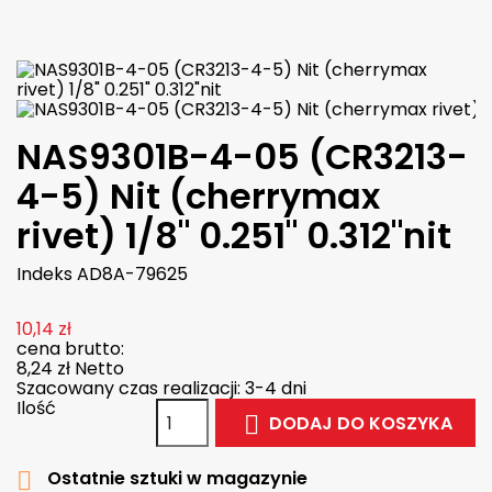

W magazynie
NAS9301B-4-05 (CR3213-
4-5) Nit (cherrymax
rivet) 1/8" 0.251" 0.312"nit
Indeks
AD8A-79625
10,14 zł
cena brutto:
8,24 zł
Netto
Szacowany czas realizacji: 3-4 dni
Ilość
DODAJ DO KOSZYKA

Ostatnie sztuki w magazynie
