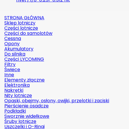
STRONA GŁÓWNA
Sklep lotniczy
Części lotnicze
Części do samolotów
Cessna
Opony
Akumulatory
Do silnika
Części LYCOMING
Filtry
Świece
Inne
Elementy złączne
Elektronika
Nakrętki
Nity lotnicze
Opaski, obejmy, osłony, owijki, przelotki i zaciski
Pierścienie osadcze
Podkładki
Sworznie widełkowe
Śruby lotnicze
Uszczelki i O-Ringi