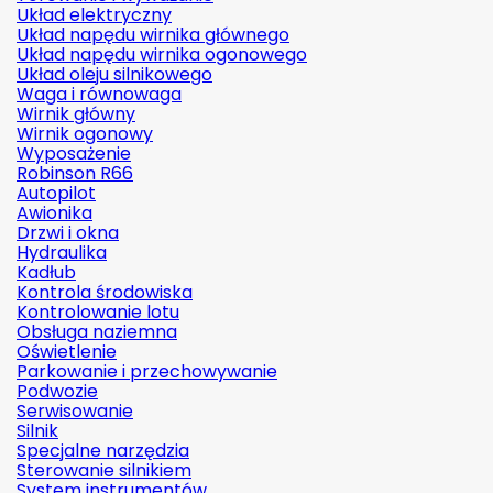
Układ elektryczny
Układ napędu wirnika głównego
Układ napędu wirnika ogonowego
Układ oleju silnikowego
Waga i równowaga
Wirnik główny
Wirnik ogonowy
Wyposażenie
Robinson R66
Autopilot
Awionika
Drzwi i okna
Hydraulika
Kadłub
Kontrola środowiska
Kontrolowanie lotu
Obsługa naziemna
Oświetlenie
Parkowanie i przechowywanie
Podwozie
Serwisowanie
Silnik
Specjalne narzędzia
Sterowanie silnikiem
System instrumentów