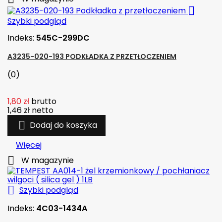

Szybki podgląd
Indeks:
545C-299DC
A3235-020-193 PODKŁADKA Z PRZETŁOCZENIEM
(0)
1,80 zł
brutto
1,46 zł
netto

Dodaj do koszyka
Więcej

W magazynie

Szybki podgląd
Indeks:
4C03-1434A