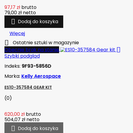
97,17 zł
brutto
79,00 zł
netto

Dodaj do koszyka
Więcej

Ostatnie sztuki w magazynie

Obecnie brak na stanie
Szybki podgląd
Indeks:
9F93-5856D
Marka:
Kelly Aerospace
ES10-357584 GEAR KIT
(0)
620,00 zł
brutto
504,07 zł
netto

Dodaj do koszyka