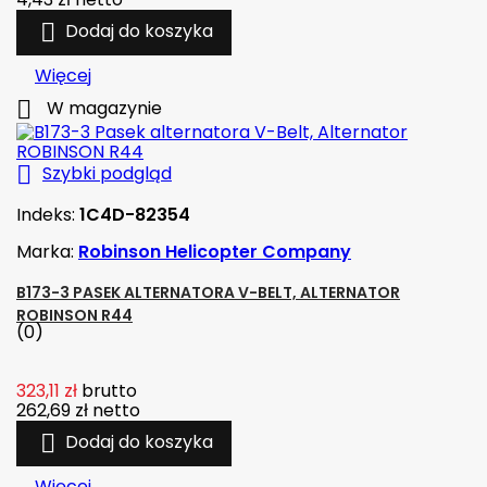

Dodaj do koszyka
Więcej

W magazynie

Szybki podgląd
Indeks:
1C4D-82354
Marka:
Robinson Helicopter Company
B173-3 PASEK ALTERNATORA V-BELT, ALTERNATOR
ROBINSON R44
(0)
323,11 zł
brutto
262,69 zł
netto

Dodaj do koszyka
Więcej