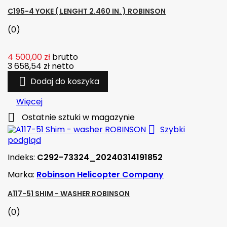
C195-4 YOKE ( LENGHT 2.460 IN. ) ROBINSON
(0)
4 500,00 zł
brutto
3 658,54 zł
netto

Dodaj do koszyka
Więcej

Ostatnie sztuki w magazynie

Szybki
podgląd
Indeks:
C292-73324_20240314191852
Marka:
Robinson Helicopter Company
A117-51 SHIM - WASHER ROBINSON
(0)