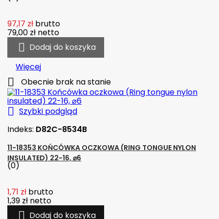
97,17 zł
brutto
79,00 zł
netto

Dodaj do koszyka
Więcej

Obecnie brak na stanie

Szybki podgląd
Indeks:
D82C-8534B
11-18353 KOŃCÓWKA OCZKOWA (RING TONGUE NYLON
INSULATED) 22-16, ⌀6
(0)
1,71 zł
brutto
1,39 zł
netto

Dodaj do koszyka