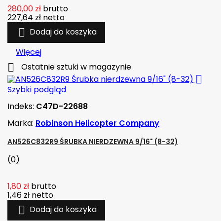
280,00 zł
brutto
227,64 zł
netto

Dodaj do koszyka
Więcej

Ostatnie sztuki w magazynie

Szybki podgląd
Indeks:
C47D-22688
Marka:
Robinson Helicopter Company
AN526C832R9 ŚRUBKA NIERDZEWNA 9/16" (8-32)
(0)
1,80 zł
brutto
1,46 zł
netto

Dodaj do koszyka