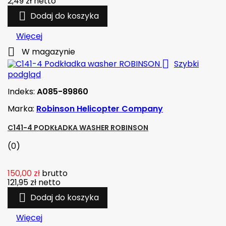
2,49 zł
netto

Dodaj do koszyka
Więcej

W magazynie

Szybki
podgląd
Indeks:
A085-89860
Marka:
Robinson Helicopter Company
C141-4 PODKŁADKA WASHER ROBINSON
(0)
150,00 zł
brutto
121,95 zł
netto

Dodaj do koszyka
Więcej