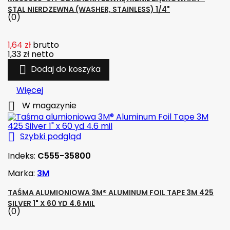
STAL NIERDZEWNA (WASHER, STAINLESS) 1/4"
(0)
1,64 zł
brutto
1,33 zł
netto

Dodaj do koszyka
Więcej

W magazynie

Szybki podgląd
Indeks:
C555-35800
Marka:
3M
TAŚMA ALUMIONIOWA 3M® ALUMINUM FOIL TAPE 3M 425
SILVER 1" X 60 YD 4.6 MIL
(0)