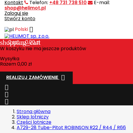
Kontakt
Telefon:
+48 731 738 510
E-mail:
shop@helimot.pl
Zaloguj się
Stwórz konto

Polski
shopping_cart
0
szt. - 0,00 zł
W koszyku nie ma jeszcze produktów
Wysyłka
Razem
0,00 zł

REALIZUJ ZAMÓWIENIE



Strona główna
Sklep lotniczy
Części lotnicze
A729-28 Tube-Pitot ROBINSON R22 / R44 / R66