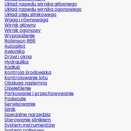
Układ napędu wirnika głównego
Układ napędu wirnika ogonowego
Układ oleju silnikowego
Waga i równowaga
Wirnik główny
Wirnik ogonowy
Wyposażenie
Robinson R66
Autopilot
Awionika
Drzwi i okna
Hydraulika
Kadłub
Kontrola środowiska
Kontrolowanie lotu
Obsługa naziemna
Oświetlenie
Parkowanie i przechowywanie
Podwozie
Serwisowanie
Silnik
Specjalne narzędzia
Sterowanie silnikiem
System instrumentów
System paliwowy