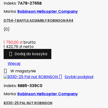
Indeks:
7A78-2765B
Marka:
Robinson Helicopter Company
D754-1 BAFFLE ASSEMBLY ROBINSON R44
(0)
1 750,00 zł
brutto
1 422,76 zł
netto

Dodaj do koszyka
Więcej

W magazynie

Szybki podgląd
Indeks:
6BB5-339C0
Marka:
Robinson Helicopter Company
B330-25 PAL NUT ROBINSON