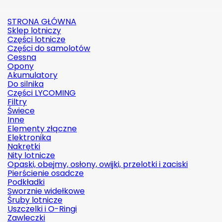
STRONA GŁÓWNA
Sklep lotniczy
Części lotnicze
Części do samolotów
Cessna
Opony
Akumulatory
Do silnika
Części LYCOMING
Filtry
Świece
Inne
Elementy złączne
Elektronika
Nakrętki
Nity lotnicze
Opaski, obejmy, osłony, owijki, przelotki i zaciski
Pierścienie osadcze
Podkładki
Sworznie widełkowe
Śruby lotnicze
Uszczelki i O-Ringi
Zawleczki