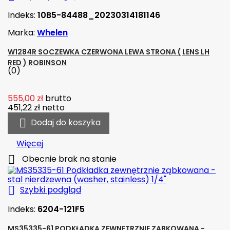
Indeks:
10B5-84488_20230314181146
Marka:
Whelen
W1284R SOCZEWKA CZERWONA LEWA STRONA ( LENS LH
RED ) ROBINSON
(0)
555,00 zł
brutto
451,22 zł
netto

Dodaj do koszyka
Więcej

Obecnie brak na stanie

Szybki podgląd
Indeks:
6204-121F5
MS35335-61 PODKŁADKA ZEWNĘTRZNIE ZĄBKOWANA -