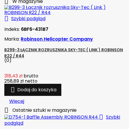

W magazynie

Szybki podgląd
Indeks:
6BF6-431B7
Marka:
Robinson Helicopter Company
B299-3 ŁĄCZNIK ROZRUSZNIKA SKY-TEC ( LINK ) ROBINSON
R22 / R44
(0)
318,43 zł
brutto
258,89 zł
netto

Dodaj do koszyka
Więcej

Ostatnie sztuki w magazynie

Szybki
podgląd