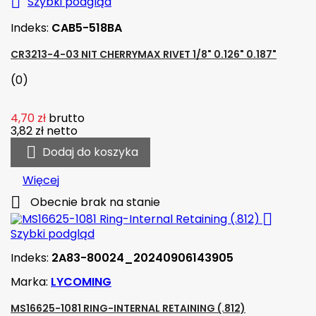

Szybki podgląd
Indeks:
CAB5-518BA
CR3213-4-03 NIT CHERRYMAX RIVET 1/8" 0.126" 0.187"
(0)
4,70 zł
brutto
3,82 zł
netto

Dodaj do koszyka
Więcej

Obecnie brak na stanie

Szybki podgląd
Indeks:
2A83-80024_20240906143905
Marka:
LYCOMING
MS16625-1081 RING-INTERNAL RETAINING (.812)