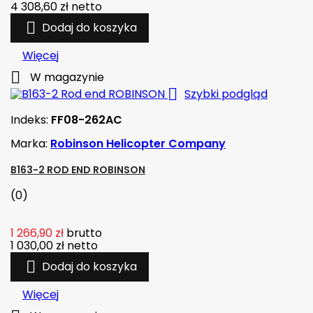
4 308,60 zł
netto

Dodaj do koszyka
Więcej

W magazynie

Szybki podgląd
Indeks:
FF08-262AC
Marka:
Robinson Helicopter Company
B163-2 ROD END ROBINSON
(0)
1 266,90 zł
brutto
1 030,00 zł
netto

Dodaj do koszyka
Więcej