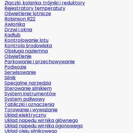
Złączki, kolanka, trójniki i reduktory
Rejestratory temperatury
Oświetlenie lotnicze
Robinson R22
Awionika
Drzwi i okna
Kadłub
Kontrolowanie lotu
Kontrola środowiska
Obsługa naziemna
Oświetlenie
Parkowanie i przechowywanie
Podwozie
Serwisowanie
Silnik
Specjalne narzędzia
Sterowanie silnikiem
System instrumentów
System paliwowy
Tabliczki i oznaczenia
Torowanie i wyważanie
Układ elektryczny
Układ napędu wirnika głównego
Układ napędu wirnika ogonowego
Układ oleju silnikowego