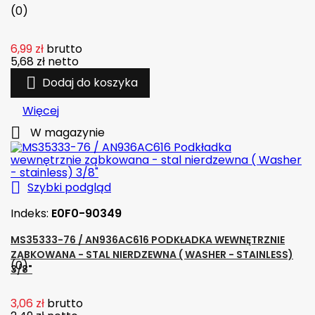
(0)
6,99 zł
brutto
5,68 zł
netto

Dodaj do koszyka
Więcej

W magazynie

Szybki podgląd
Indeks:
E0F0-90349
MS35333-76 / AN936AC616 PODKŁADKA WEWNĘTRZNIE
ZĄBKOWANA - STAL NIERDZEWNA ( WASHER - STAINLESS)
(0)
3/8"
3,06 zł
brutto