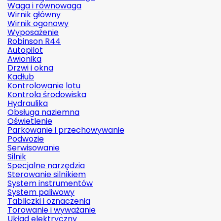
Waga i równowaga
Wirnik główny
Wirnik ogonowy
Wyposażenie
Robinson R44
Autopilot
Awionika
Drzwi i okna
Kadłub
Kontrolowanie lotu
Kontrola środowiska
Hydraulika
Obsługa naziemna
Oświetlenie
Parkowanie i przechowywanie
Podwozie
Serwisowanie
Silnik
Specjalne narzędzia
Sterowanie silnikiem
System instrumentów
System paliwowy
Tabliczki i oznaczenia
Torowanie i wyważanie
Układ elektryczny