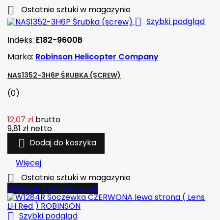

Ostatnie sztuki w magazynie

Szybki podgląd
Indeks:
E182-9600B
Marka:
Robinson Helicopter Company
NAS1352-3H6P ŚRUBKA (SCREW)
(0)
12,07 zł
brutto
9,81 zł
netto

Dodaj do koszyka
Więcej

Ostatnie sztuki w magazynie
Obecnie brak na stanie

Szybki podgląd