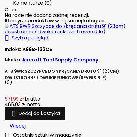
Komentarze (0)
Oceń
Na razie nie dodano żadnej recenzji.
16 innych produktów w tej samej kategorii:

Szybki podgląd
Indeks:
A99B-133CE
Marka:
Aircraft Tool Supply Company
ATS 9WR SZCZYPCE DO SKRĘCANIA DRUTU 9" (23CM)
DWUSTRONNE / DWUKIERUNKOWE (REVERSIBLE)
(0)
571,99 zł
brutto
465,03 zł
netto

Dodaj do koszyka
Więcej

Ostatnie sztuki w magazynie