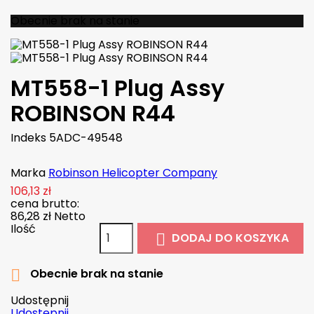
Obecnie brak na stanie
MT558-1 Plug Assy
ROBINSON R44
Indeks
5ADC-49548
Marka
Robinson Helicopter Company
106,13 zł
cena brutto:
86,28 zł
Netto
Ilość
DODAJ DO KOSZYKA

Obecnie brak na stanie

Udostępnij
Udostępnij