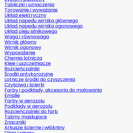
Tabliczki i oznaczenia
Torowanie i wyważanie
Układ elektryczny
Układ napędu wirnika głównego
Układ napędu wirnika ogonowego
Układ oleju silnikowego
Waga i równowaga
Wirnik główny
Wirnik ogonowy
Wyposażenie
Chemia lotnicza
Kleje i uszczelniacze
Rozcieńczalniki
Środki antykorozyjne
Lotnicze środki do czyszczenia
Czyściwa i ścierki
Farby i podkłady, akcesoria do malowania
Emalie
Farby w aerozolu
Podkłady w aerozolu
Rozcieńczalniki do farb
Taśmy maskujące
Znaczniki
Arkusze ścierne i włókniny
Oleje i smary