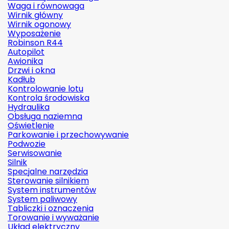
Waga i równowaga
Wirnik główny
Wirnik ogonowy
Wyposażenie
Robinson R44
Autopilot
Awionika
Drzwi i okna
Kadłub
Kontrolowanie lotu
Kontrola środowiska
Hydraulika
Obsługa naziemna
Oświetlenie
Parkowanie i przechowywanie
Podwozie
Serwisowanie
Silnik
Specjalne narzędzia
Sterowanie silnikiem
System instrumentów
System paliwowy
Tabliczki i oznaczenia
Torowanie i wyważanie
Układ elektryczny