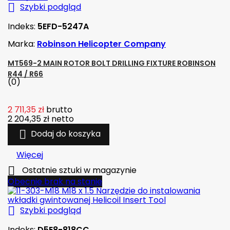

Szybki podgląd
Indeks:
5EFD-5247A
Marka:
Robinson Helicopter Company
MT569-2 MAIN ROTOR BOLT DRILLING FIXTURE ROBINSON
R44 / R66
(0)
2 711,35 zł
brutto
2 204,35 zł
netto

Dodaj do koszyka
Więcej

Ostatnie sztuki w magazynie
Obecnie brak na stanie

Szybki podgląd
Indeks:
D5E8-818CC