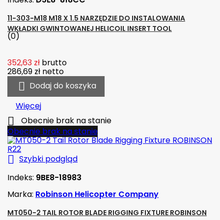
11-303-M18 M18 X 1.5 NARZĘDZIE DO INSTALOWANIA
WKŁADKI GWINTOWANEJ HELICOIL INSERT TOOL
(0)
352,63 zł
brutto
286,69 zł
netto

Dodaj do koszyka
Więcej

Obecnie brak na stanie
Obecnie brak na stanie

Szybki podgląd
Indeks:
9BE8-18983
Marka:
Robinson Helicopter Company
MT050-2 TAIL ROTOR BLADE RIGGING FIXTURE ROBINSON