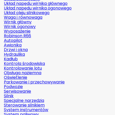
Układ napędu wirnika głównego
Układ napędu wirnika ogonowego
Układ oleju silnikowego
Waga i równowaga
Wirnik główny
Wirnik ogonowy
Wyposażenie
Robinson R66
Autopilot
Awionika
Drzwi i okna
Hydraulika
Kadłub
Kontrola środowiska
Kontrolowanie lotu
Obsługa naziemna
Oświetlenie
Parkowanie i przechowywanie
Podwozie
Serwisowanie
Silnik
Specjalne narzędzia
Sterowanie silnikiem
System instrumentów
System paliwowy