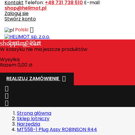
Kontakt
Telefon:
+48 731 738 510
E-mail:
shop@helimot.pl
Zaloguj się
Stwórz konto

Polski
shopping_cart
0
szt. - 0,00 zł
W koszyku nie ma jeszcze produktów
Wysyłka
Razem
0,00 zł

REALIZUJ ZAMÓWIENIE



Strona główna
Sklep lotniczy
Narzędzia
MT558-1 Plug Assy ROBINSON R44