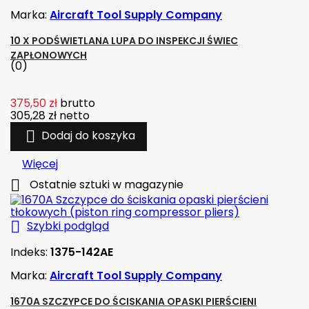
Marka:
Aircraft Tool Supply Company
10 X PODŚWIETLANA LUPA DO INSPEKCJI ŚWIEC
ZAPŁONOWYCH
(0)
375,50 zł
brutto
305,28 zł
netto

Dodaj do koszyka
Więcej

Ostatnie sztuki w magazynie

Szybki podgląd
Indeks:
1375-142AE
Marka:
Aircraft Tool Supply Company
1670A SZCZYPCE DO ŚCISKANIA OPASKI PIERŚCIENI