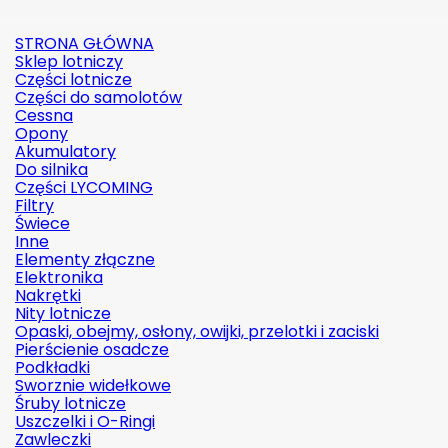
STRONA GŁÓWNA
Sklep lotniczy
Części lotnicze
Części do samolotów
Cessna
Opony
Akumulatory
Do silnika
Części LYCOMING
Filtry
Świece
Inne
Elementy złączne
Elektronika
Nakrętki
Nity lotnicze
Opaski, obejmy, osłony, owijki, przelotki i zaciski
Pierścienie osadcze
Podkładki
Sworznie widełkowe
Śruby lotnicze
Uszczelki i O-Ringi
Zawleczki