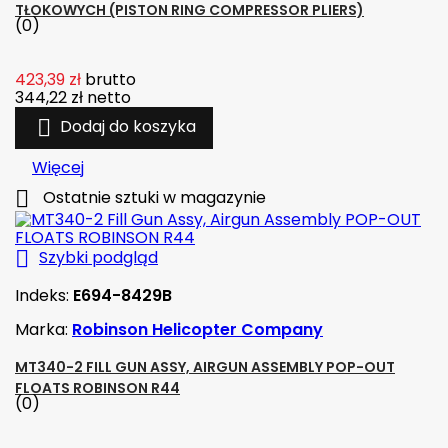
TŁOKOWYCH (PISTON RING COMPRESSOR PLIERS)
(0)
423,39 zł
brutto
344,22 zł
netto

Dodaj do koszyka
Więcej

Ostatnie sztuki w magazynie

Szybki podgląd
Indeks:
E694-8429B
Marka:
Robinson Helicopter Company
MT340-2 FILL GUN ASSY, AIRGUN ASSEMBLY POP-OUT
FLOATS ROBINSON R44
(0)