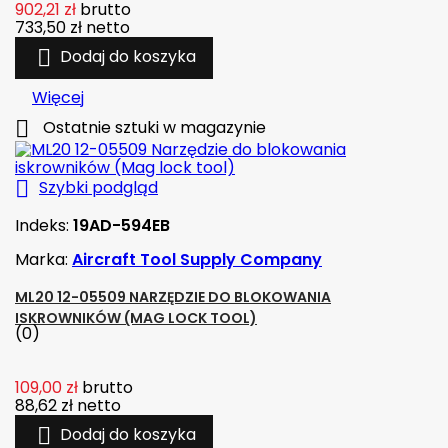
902,21 zł
brutto
733,50 zł
netto

Dodaj do koszyka
Więcej

Ostatnie sztuki w magazynie

Szybki podgląd
Indeks:
19AD-594EB
Marka:
Aircraft Tool Supply Company
ML20 12-05509 NARZĘDZIE DO BLOKOWANIA
ISKROWNIKÓW (MAG LOCK TOOL)
(0)
109,00 zł
brutto
88,62 zł
netto

Dodaj do koszyka