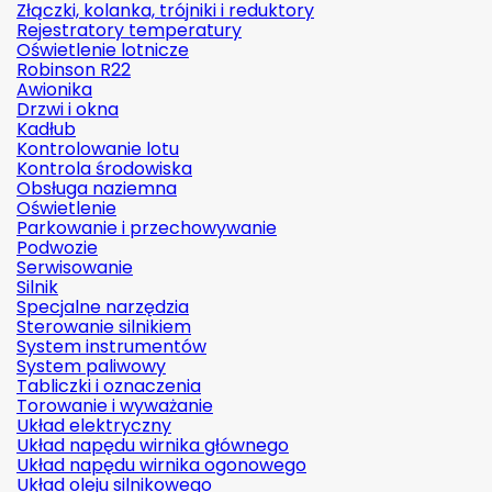
Złączki, kolanka, trójniki i reduktory
Rejestratory temperatury
Oświetlenie lotnicze
Robinson R22
Awionika
Drzwi i okna
Kadłub
Kontrolowanie lotu
Kontrola środowiska
Obsługa naziemna
Oświetlenie
Parkowanie i przechowywanie
Podwozie
Serwisowanie
Silnik
Specjalne narzędzia
Sterowanie silnikiem
System instrumentów
System paliwowy
Tabliczki i oznaczenia
Torowanie i wyważanie
Układ elektryczny
Układ napędu wirnika głównego
Układ napędu wirnika ogonowego
Układ oleju silnikowego