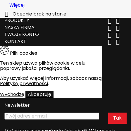
Więcej

Obecnie brak na stanie
PRODUKTY


NASZA FIRMA


TWOJE KONTO


KONTAKT


Pliki cookies
Ten sklep używa plików cookie w celu
poprawy jakości przeglądania.
Aby uzyskać więcej informacji, zobacz naszą
Politykę prywatności
.
Wychodzę
Akceptuję
Newsletter
Możesz zrezygnować w każdej chwili. W tym celu