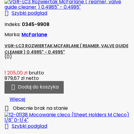

Szybki podgląd
Indeks:
0345-9908
Marka:
McFarlane
VGR-LC3 ROZWIERTAK MCFARLANE ( REAMER, VALVE GUIDE
CLEANER ) 0.4985" - 0.4995"
(0)
1 205,00 zł
brutto
979,67 zł
netto

Dodaj do koszyka
Więcej

Obecnie brak na stanie

Szybki podgląd