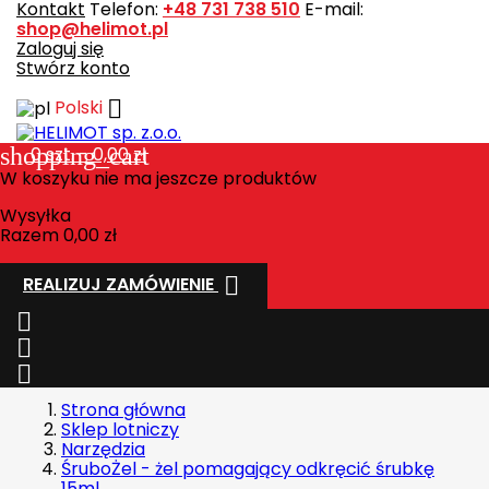
Kontakt
Telefon:
+48 731 738 510
E-mail:
shop@helimot.pl
Zaloguj się
Stwórz konto

Polski
shopping_cart
0
szt. - 0,00 zł
W koszyku nie ma jeszcze produktów
Wysyłka
Razem
0,00 zł

REALIZUJ ZAMÓWIENIE



Strona główna
Sklep lotniczy
Narzędzia
ŚruboŻel - żel pomagający odkręcić śrubkę
15ml