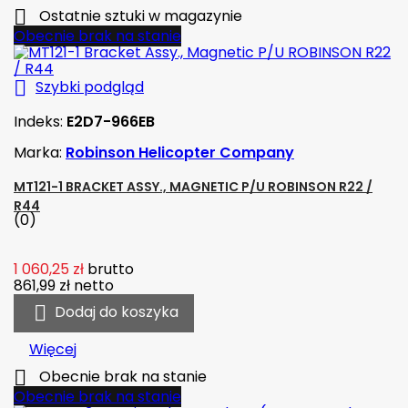

Ostatnie sztuki w magazynie
Obecnie brak na stanie

Szybki podgląd
Indeks:
E2D7-966EB
Marka:
Robinson Helicopter Company
MT121-1 BRACKET ASSY., MAGNETIC P/U ROBINSON R22 /
R44
(0)
1 060,25 zł
brutto
861,99 zł
netto

Dodaj do koszyka
Więcej

Obecnie brak na stanie
Obecnie brak na stanie