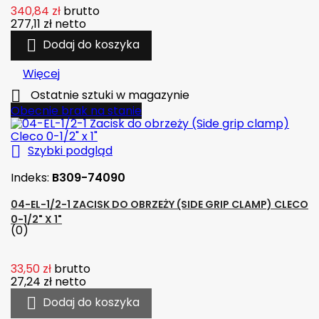
340,84 zł
brutto
277,11 zł
netto

Dodaj do koszyka
Więcej

Ostatnie sztuki w magazynie
Obecnie brak na stanie

Szybki podgląd
Indeks:
B309-74090
04-EL-1/2-1 ZACISK DO OBRZEŻY (SIDE GRIP CLAMP) CLECO
0-1/2" X 1"
(0)
33,50 zł
brutto
27,24 zł
netto

Dodaj do koszyka