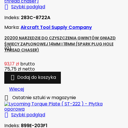

Szybki podgląd
Indeks:
283C-8722A
Marka:
Aircraft Tool Supply Company
20200 NARZĘDZIE DO CZYSZCZENIA GWINTÓW GNIAZD
ŚWIECY ZAPŁONOWEJ 14MM I 18MM (SPARK PLUG HOLE
(0)
THREAD CHASER)
93,17 zł
brutto
75,75 zł
netto

Dodaj do koszyka
Więcej

Ostatnie sztuki w magazynie

Szybki podgląd
Indeks:
899E-203F1