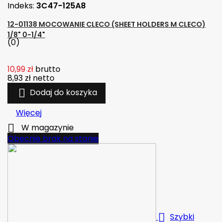
Indeks:
3C47-125A8
12-01138 MOCOWANIE CLECO (SHEET HOLDERS M CLECO)
1/8" 0-1/4"
(0)
10,99 zł
brutto
8,93 zł
netto

Dodaj do koszyka
Więcej

W magazynie
Obecnie brak na stanie

Szybki