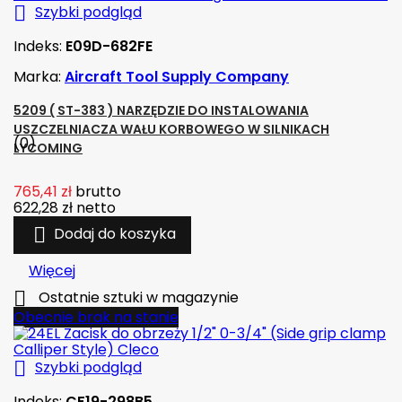

Szybki podgląd
Indeks:
E09D-682FE
Marka:
Aircraft Tool Supply Company
5209 ( ST-383 ) NARZĘDZIE DO INSTALOWANIA
USZCZELNIACZA WAŁU KORBOWEGO W SILNIKACH
(0)
LYCOMING
765,41 zł
brutto
622,28 zł
netto

Dodaj do koszyka
Więcej

Ostatnie sztuki w magazynie
Obecnie brak na stanie

Szybki podgląd
Indeks:
CF19-298B5