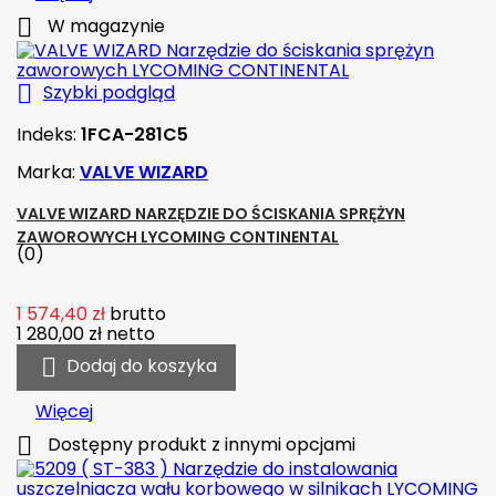

W magazynie

Szybki podgląd
Indeks:
1FCA-281C5
Marka:
VALVE WIZARD
VALVE WIZARD NARZĘDZIE DO ŚCISKANIA SPRĘŻYN
ZAWOROWYCH LYCOMING CONTINENTAL
(0)
1 574,40 zł
brutto
1 280,00 zł
netto

Dodaj do koszyka
Więcej

Dostępny produkt z innymi opcjami