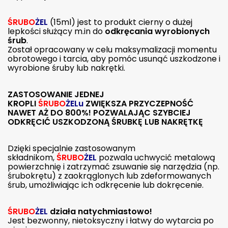
ŚRUBO
ŻEL
(15ml) jest to produkt cierny o dużej
lepkości służący m.in do
odkręcania wyrobionych
śrub
.
Został opracowany w celu maksymalizacji momentu
obrotowego i tarcia, aby pomóc usunąć uszkodzone i
wyrobione śruby lub nakrętki.
ZASTOSOWANIE JEDNEJ
KROPLI
ŚRUBO
ŻEL
u
ZWIĘKSZA PRZYCZEPNOŚĆ
NAWET AŻ DO 800%!
POZWALAJĄC SZYBCIEJ
ODKRĘCIĆ USZKODZONĄ ŚRUBKĘ LUB NAKRĘTKĘ
Dzięki specjalnie zastosowanym
składnikom,
ŚRUBO
ŻEL
pozwala uchwycić metalową
powierzchnię i zatrzymać zsuwanie się narzędzia (np.
śrubokrętu) z zaokrąglonych lub zdeformowanych
śrub, umożliwiając ich odkręcenie lub dokręcenie.
ŚRUBO
ŻEL
działa natychmiastowo
!
Jest bezwonny, nietoksyczny i łatwy do wytarcia po