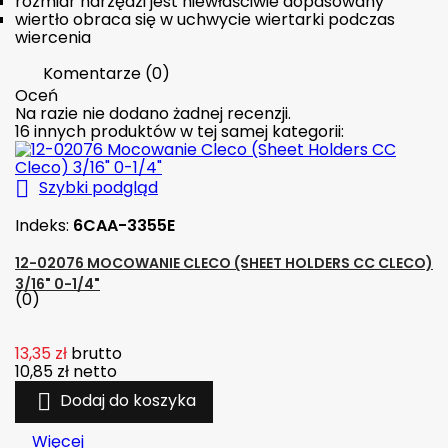
rozmiar narzędzi jest niewłaściwie dopasowany
wiertło obraca się w uchwycie wiertarki podczas
wiercenia
Komentarze (0)
Oceń
Na razie nie dodano żadnej recenzji.
16 innych produktów w tej samej kategorii:

Szybki podgląd
Indeks:
6CAA-3355E
12-02076 MOCOWANIE CLECO (SHEET HOLDERS CC CLECO)
3/16" 0-1/4"
(0)
13,35 zł
brutto
10,85 zł
netto

Dodaj do koszyka
Więcej