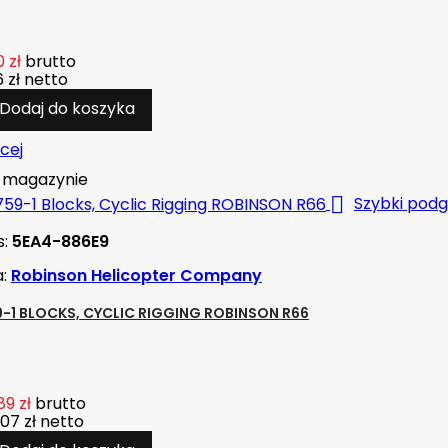
 zł
brutto
 zł
netto
Dodaj do koszyka
cej
magazynie

Szybki podg
s:
5EA4-886E9
a:
Robinson Helicopter Company
-1 BLOCKS, CYCLIC RIGGING ROBINSON R66
89 zł
brutto
07 zł
netto