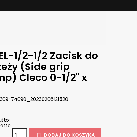
EL-1/2-1/2 Zacisk do
eży (Side grip
mp) Cleco 0-1/2" x
309-74090_20230206121520
tto:
etto
DODAJ DO KOSZYKA
