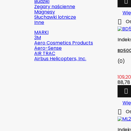

Budziki
Zegary naścienne
Magnesy
Wię
Słuchawki lotnicze

Os
Inne
MARKI
3M
Indek
Aero Cosmetics Products
Aero-Sense
BD500
AIR TRAC
Airbus Helicopters, Inc.
(0)
109,20
88,78 

Wię

Os
Indek