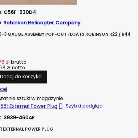
s:
C56F-630D4
a:
Robinson Helicopter Company
-3 GAUGE ASSEMBY POP-OUT FLOATS ROBINSON R22 / R44
76 zł
brutto
68 zł
netto
Dodaj do koszyka
cej
tatnie sztuki w magazynie

Szybki podgląd
s:
3939-460AF
1 EXTERNAL POWER PLUG