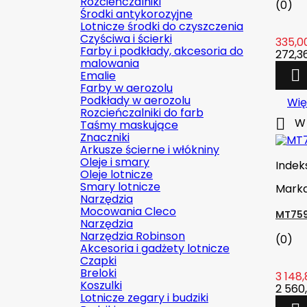
Rozcieńczalniki
(0)
Środki antykorozyjne
Lotnicze środki do czyszczenia
Czyściwa i ścierki
335,00
Farby i podkłady, akcesoria do
272,36
malowania

Emalie
Farby w aerozolu
Podkłady w aerozolu
Wię
Rozcieńczalniki do farb

W 
Taśmy maskujące
Znaczniki
Arkusze ścierne i włókniny
Oleje i smary
Indek
Oleje lotnicze
Smary lotnicze
Mark
Narzędzia
Mocowania Cleco
MT759
Narzędzia
Narzędzia Robinson
(0)
Akcesoria i gadżety lotnicze
Czapki
Breloki
3 148,
Koszulki
2 560,
Lotnicze zegary i budziki