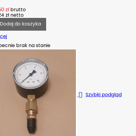
50 zł
brutto
24 zł
netto
Dodaj do koszyka
cej
ecnie brak na stanie

Szybki podgląd