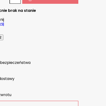
nie brak na stanie
ij
ij
a bezpieczeństwa
dostawy
zwrotu