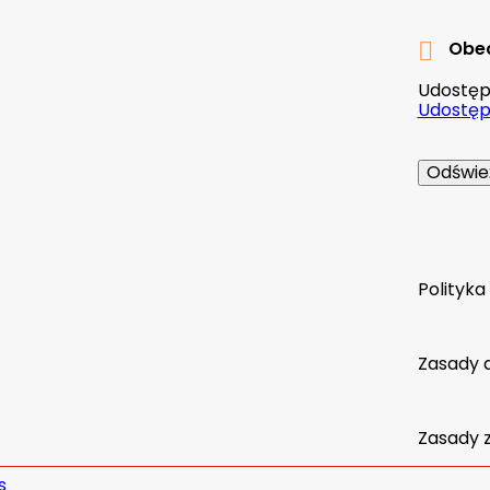
Obec

Udostępn
Udostępn
Polityk
Zasady 
Zasady 
s