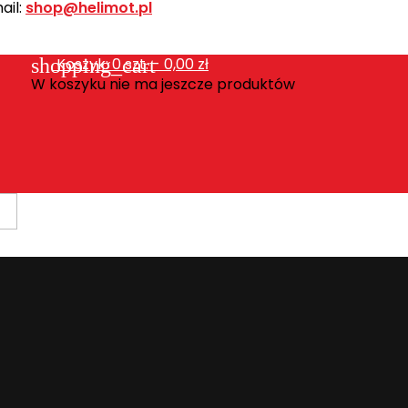
ail:
shop@helimot.pl
shopping_cart
Koszyk:
0
szt. - 0,00 zł
W koszyku nie ma jeszcze produktów