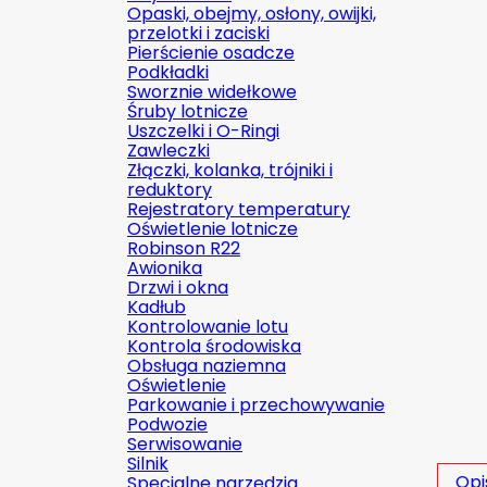
Opaski, obejmy, osłony, owijki,
przelotki i zaciski
Pierścienie osadcze
Podkładki
Sworznie widełkowe
Śruby lotnicze
Uszczelki i O-Ringi
Zawleczki
Złączki, kolanka, trójniki i
reduktory
Rejestratory temperatury
Oświetlenie lotnicze
Robinson R22
Awionika
Drzwi i okna
Kadłub
Kontrolowanie lotu
Kontrola środowiska
Obsługa naziemna
Oświetlenie
Parkowanie i przechowywanie
Podwozie
Serwisowanie
Silnik
Opi
Specjalne narzędzia