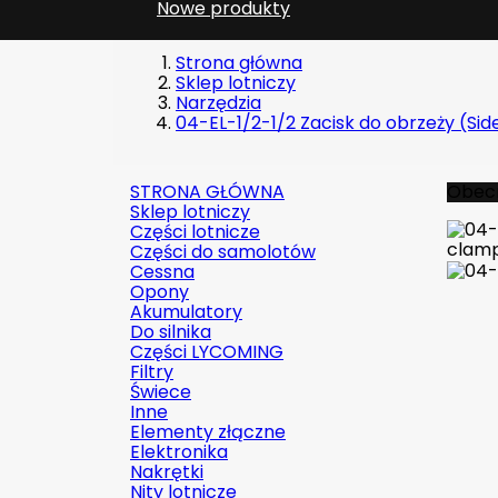
Nowe produkty
Strona główna
Sklep lotniczy
Narzędzia
04-EL-1/2-1/2 Zacisk do obrzeży (Side
STRONA GŁÓWNA
Obecn
Sklep lotniczy
Części lotnicze
Części do samolotów
Cessna
Opony
Akumulatory
Do silnika
Części LYCOMING
Filtry
Świece
Inne
Elementy złączne
Elektronika
Nakrętki
Nity lotnicze