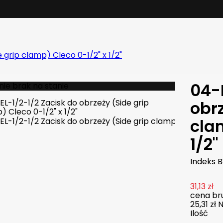
 grip clamp) Cleco 0-1/2" x 1/2"
04-
ie brak na stanie
obrz
cla
1/2"
Indeks
B
31,13 zł
cena bru
25,31 zł
N
Ilość