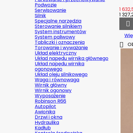
Podwozie
1 632,
Serwisowanie
1 327,
Silnik
Specjalne narzędzia

Sterowanie silnikiem
System instrumentów
Wię
System paliwowy
Tabliczki i oznaczenia

Ob
Torowanie i wyważanie
Układ elektryczny
Układ napędu wirnika głównego
Układ napędu wirnika
ogonowego
Układ oleju silnikowego
Waga i równowaga
Wirnik główny
Wirnik ogonowy
Wyposażenie
Robinson R66
Autopilot
Awionika
Drzwi i okna
Hydraulika
Kadłub