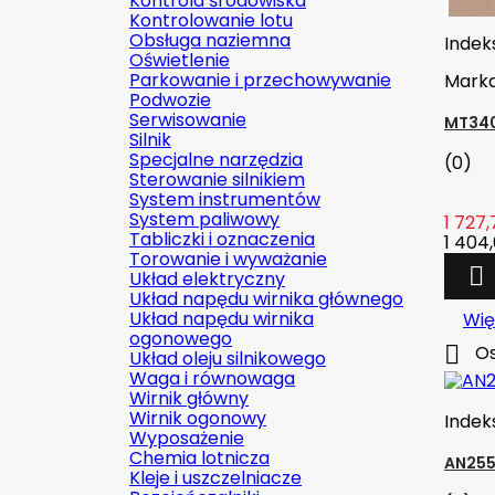
Kontrola środowiska
Kontrolowanie lotu
Obsługa naziemna
Indek
Oświetlenie
Parkowanie i przechowywanie
Mark
Podwozie
Serwisowanie
MT340
Silnik
Specjalne narzędzia
(0)
Sterowanie silnikiem
System instrumentów
System paliwowy
1 727,
Tabliczki i oznaczenia
1 404,
Torowanie i wyważanie

Układ elektryczny
Układ napędu wirnika głównego
Układ napędu wirnika
Wię
ogonowego

Os
Układ oleju silnikowego
Waga i równowaga
Wirnik główny
Wirnik ogonowy
Indek
Wyposażenie
Chemia lotnicza
AN255
Kleje i uszczelniacze