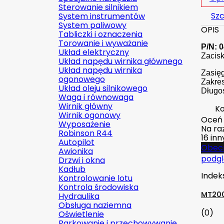
Sterowanie silnikiem
Szc
System instrumentów
System paliwowy
OPIS
Tabliczki i oznaczenia
Torowanie i wyważanie
P/N: 0
Układ elektryczny
Zacisk
Układ napędu wirnika głównego
Układ napędu wirnika
Zasięg
ogonowego
Zakres
Układ oleju silnikowego
Długoś
Waga i równowaga
Wirnik główny
Ko
Wirnik ogonowy
Oceń
Wyposażenie
Na raz
Robinson R44
16 in
Autopilot
Obecn
Awionika
podg
Drzwi i okna
Kadłub
Indek
Kontrolowanie lotu
Kontrola środowiska
MT200
Hydraulika
Obsługa naziemna
(0)
Oświetlenie
Parkowanie i przechowywanie