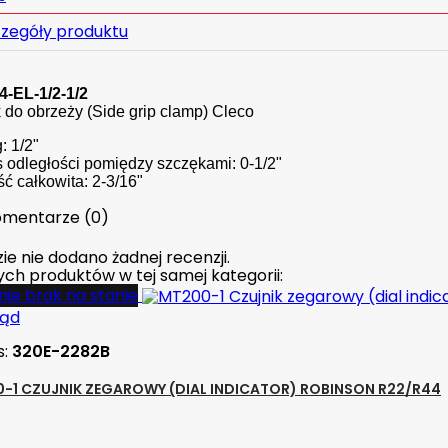
zegóły produktu
4-EL-1/2-1/2
 do obrzeży (Side grip clamp) Cleco
: 1/2"
 odległości pomiędzy szczękami: 0-1/2"
ć całkowita: 2-3/16"
mentarze (0)
ie nie dodano żadnej recenzji.
nych produktów w tej samej kategorii:
ie brak na stanie
ląd
s:
320E-2282B
-1 CZUJNIK ZEGAROWY (DIAL INDICATOR) ROBINSON R22/R44