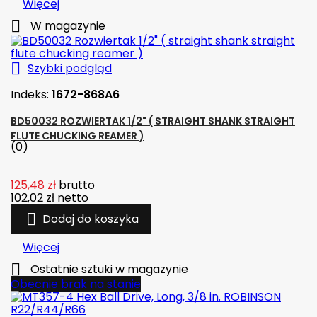
Więcej

W magazynie

Szybki podgląd
Indeks:
1672-868A6
BD50032 ROZWIERTAK 1/2" ( STRAIGHT SHANK STRAIGHT
FLUTE CHUCKING REAMER )
(0)
125,48 zł
brutto
102,02 zł
netto

Dodaj do koszyka
Więcej

Ostatnie sztuki w magazynie
Obecnie brak na stanie