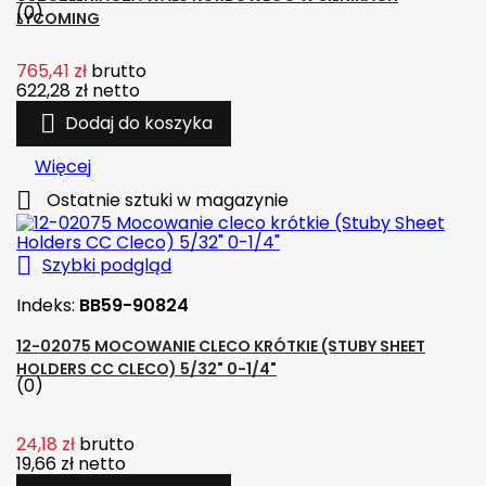
(0)
LYCOMING
765,41 zł
brutto
622,28 zł
netto

Dodaj do koszyka
Więcej

Ostatnie sztuki w magazynie

Szybki podgląd
Indeks:
BB59-90824
12-02075 MOCOWANIE CLECO KRÓTKIE (STUBY SHEET
HOLDERS CC CLECO) 5/32" 0-1/4"
(0)
24,18 zł
brutto
19,66 zł
netto