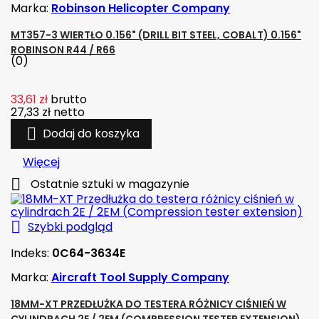
Marka:
Robinson Helicopter Company
MT357-3 WIERTŁO 0.156" (DRILL BIT STEEL, COBALT) 0.156"
ROBINSON R44 / R66
(0)
33,61 zł
brutto
27,33 zł
netto

Dodaj do koszyka
Więcej

Ostatnie sztuki w magazynie

Szybki podgląd
Indeks:
0C64-3634E
Marka:
Aircraft Tool Supply Company
18MM-XT PRZEDŁUŻKA DO TESTERA RÓŻNICY CIŚNIEŃ W