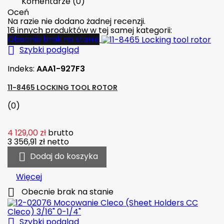
Komentarze (0)
Oceń
Na razie nie dodano żadnej recenzji.
16 innych produktów w tej samej kategorii:
Obecnie brak na stanie

Szybki podgląd
Indeks:
AAA1-927F3
11-8465 LOCKING TOOL ROTOR
(0)
4 129,00 zł
brutto
3 356,91 zł
netto

Dodaj do koszyka
Więcej

Obecnie brak na stanie

Szybki podgląd