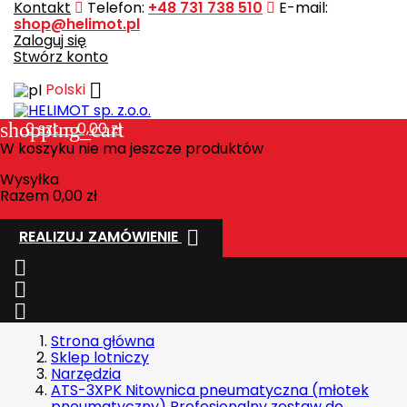
Kontakt
Telefon:
+48 731 738 510
E-mail:
shop@helimot.pl
Zaloguj się
Stwórz konto

Polski
shopping_cart
0
szt. - 0,00 zł
W koszyku nie ma jeszcze produktów
Wysyłka
Razem
0,00 zł

REALIZUJ ZAMÓWIENIE



Strona główna
Sklep lotniczy
Narzędzia
ATS-3XPK Nitownica pneumatyczna (młotek
pneumatyczny) Profesjonalny zestaw do