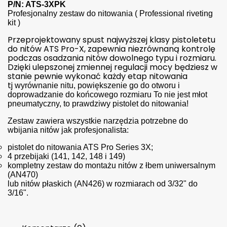
P/N: ATS-3XPK
Profesjonalny zestaw do nitowania ( Professional riveting
kit )
Przeprojektowany spust najwyższej klasy pistoletetu
do nitów ATS Pro-X, zapewnia niezrównaną kontrolę
podczas osadzania nitów dowolnego typu i rozmiaru.
Dzięki ulepszonej zmiennej regulacji mocy będziesz w
stanie pewnie wykonać każdy etap nitowania
tj
wyrównanie nitu, powiększenie go do otworu i
doprowadzanie do końcowego rozmiaru To nie jest młot
pneumatyczny, to prawdziwy pistolet do nitowania!
Zestaw zawiera
wszystkie narzędzia potrzebne do
wbijania nitów jak profesjonalista:
pistolet do nitowania ATS Pro Series 3X;
4 przebijaki (141, 142, 148 i 149)
kompletny zestaw do montażu nitów z łbem uniwersalnym
(AN470)
lub nitów płaskich (AN426) w rozmiarach od 3/32" do
3/16".