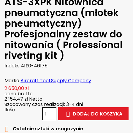
ATS-3XPK Nitownica
pneumatyczna (młotek
pneumatyczny)
Profesjonalny zestaw do
nitowania ( Professional
riveting kit )
Indeks
41E0-46175
Marka
Aircraft Tool Supply Company
2 650,00 zł
cena brutto:
2 154,47 zł
Netto
Szacowany czas realizacji: 3-4 dni
Ilość
DODAJ DO KOSZYKA

Ostatnie sztuki w magazynie
