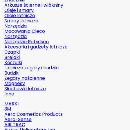
Arkusze ścierne i włókniny
Oleje i smary
Oleje lotnicze
Smary lotnicze
Narzędzia
Mocowania Cleco
Narzędzia
Narzędzia Robinson
Akcesoria i gadżety lotnicze
Czapki
Breloki
Koszulki
Lotnicze zegary i budziki
Budziki
Zegary naścienne
Magnesy
Słuchawki lotnicze
Inne
MARKI
3M
Aero Cosmetics Products
Aero-Sense
AIR TRAC
Airbus Helicopters, Inc.