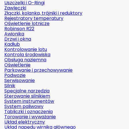
Uszczelki i O-Ringi
Zawleczki
Złączki, kolanka, trójniki i reduktory
Rejestratory temperatury
Oświetlenie lotnicze
Robinson R22
Awionika
Drzwi i okna
Kadłub
Kontrolowanie lotu
Kontrola środowiska
Obsługa naziemna
Oświetlenie
Parkowanie i przechowywanie
Podwozie
Serwisowanie
Silnik
Specjalne narzędzia
Sterowanie silnikiem
System instrumentów
System paliwowy
Tabliczki i oznaczenia
Torowanie i wyważanie
Układ elektryczny
Układ napędu wirnika głównego