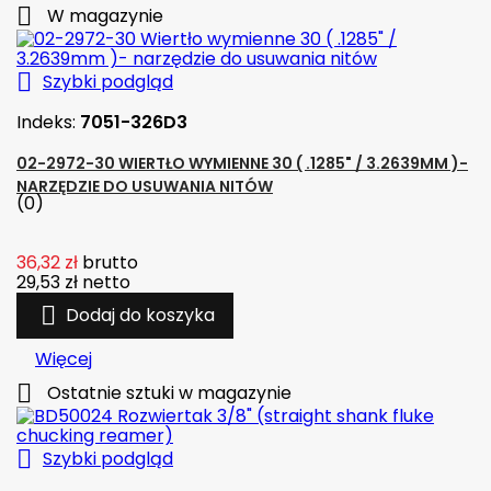

W magazynie

Szybki podgląd
Indeks:
7051-326D3
02-2972-30 WIERTŁO WYMIENNE 30 ( .1285" / 3.2639MM )-
NARZĘDZIE DO USUWANIA NITÓW
(0)
36,32 zł
brutto
29,53 zł
netto

Dodaj do koszyka
Więcej

Ostatnie sztuki w magazynie

Szybki podgląd