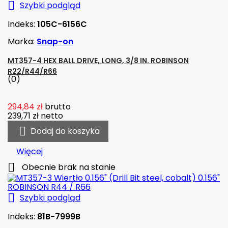

Szybki podgląd
Indeks:
105C-6156C
Marka:
Snap-on
MT357-4 HEX BALL DRIVE, LONG, 3/8 IN. ROBINSON
R22/R44/R66
(0)
294,84 zł
brutto
239,71 zł
netto

Dodaj do koszyka
Więcej

Obecnie brak na stanie

Szybki podgląd
Indeks:
81B-7999B