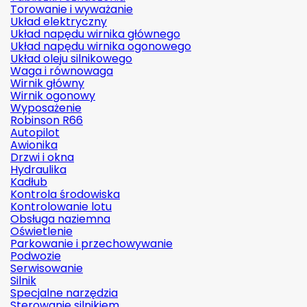
Torowanie i wyważanie
Układ elektryczny
Układ napędu wirnika głównego
Układ napędu wirnika ogonowego
Układ oleju silnikowego
Waga i równowaga
Wirnik główny
Wirnik ogonowy
Wyposażenie
Robinson R66
Autopilot
Awionika
Drzwi i okna
Hydraulika
Kadłub
Kontrola środowiska
Kontrolowanie lotu
Obsługa naziemna
Oświetlenie
Parkowanie i przechowywanie
Podwozie
Serwisowanie
Silnik
Specjalne narzędzia
Sterowanie silnikiem