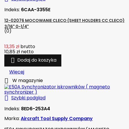
Indeks:
6CAA-3355E
12-02076 MOCOWANIE CLECO (SHEET HOLDERS CC CLECO)
3/16" 0-1/4"
(0)
13,35 zł
brutto
10,85 zł
netto

Dodaj do koszyka
Więcej

W magazynie

Szybki podgląd
Indeks:
8ED6-253A4
Marka:
Aircraft Tool Supply Company