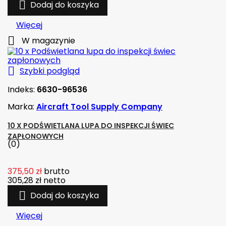

Dodaj do koszyka
Więcej

W magazynie

Szybki podgląd
Indeks:
6630-96536
Marka:
Aircraft Tool Supply Company
10 X PODŚWIETLANA LUPA DO INSPEKCJI ŚWIEC
ZAPŁONOWYCH
(0)
375,50 zł
brutto
305,28 zł
netto

Dodaj do koszyka
Więcej