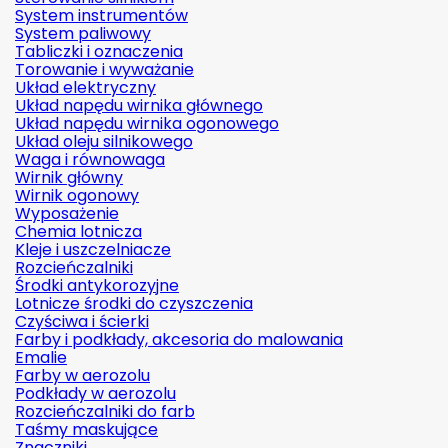
System instrumentów
System paliwowy
Tabliczki i oznaczenia
Torowanie i wyważanie
Układ elektryczny
Układ napędu wirnika głównego
Układ napędu wirnika ogonowego
Układ oleju silnikowego
Waga i równowaga
Wirnik główny
Wirnik ogonowy
Wyposażenie
Chemia lotnicza
Kleje i uszczelniacze
Rozcieńczalniki
Środki antykorozyjne
Lotnicze środki do czyszczenia
Czyściwa i ścierki
Farby i podkłady, akcesoria do malowania
Emalie
Farby w aerozolu
Podkłady w aerozolu
Rozcieńczalniki do farb
Taśmy maskujące
Znaczniki