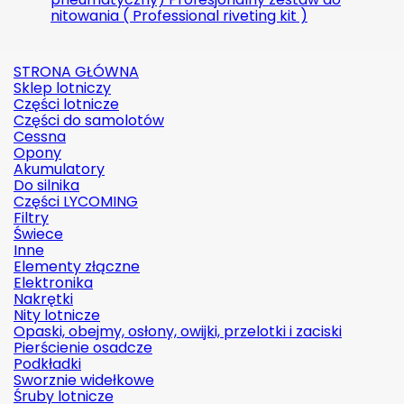
nitowania ( Professional riveting kit )
STRONA GŁÓWNA
Sklep lotniczy
Części lotnicze
Części do samolotów
Cessna
Opony
Akumulatory
Do silnika
Części LYCOMING
Filtry
Świece
Inne
Elementy złączne
Elektronika
Nakrętki
Nity lotnicze
Opaski, obejmy, osłony, owijki, przelotki i zaciski
Pierścienie osadcze
Podkładki
Sworznie widełkowe
Śruby lotnicze