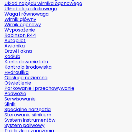
Układ napędu wirnika ogonowego
Układ oleju silnikowego
Waga i równowaga
Wirnik główny
Wirnik ogonowy
Wyposażenie
Robinson R44
Autopilot
Awionika
Drzwi i okna
Kadłub
Kontrolowanie lotu
Kontrola środowiska
Hydraulika
Obsługa naziemna
Oświetlenie
Parkowanie i przechowywanie
Podwozie
Serwisowanie
Silnik
Specjalne narzędzia
Sterowanie silnikiem
System instrumentów
System paliwowy
Tabliczki i oznaczenia