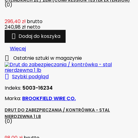
CYLINDRACH 2E / 2EM (COMPRESSION TESTER EXTENSION)
(0)
296,40 zł
brutto
240,98 zł
netto

Dodaj do koszyka
Więcej

Ostatnie sztuki w magazynie

Szybki podgląd
Indeks:
5003-16234
Marka:
BROOKFIELD WIRE CO.
DRUT DO ZABEZPIECZANIA / KONTRÓWKA - STAL
NIERDZEWNA 1 LB
(0)
98,00 zł
brutto