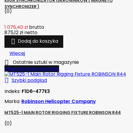
E50A SYNCHRONIZATOR ISKROWNIKÓW ( MAGNETO
SYNCHRONIZER )
(0)
1 076,40 zł
brutto
875,12 zł
netto

Dodaj do koszyka
Więcej

Ostatnie sztuki w magazynie
Obecnie brak na stanie

Szybki podgląd
Indeks:
F1D6-477E3
Marka:
Robinson Helicopter Company
MT525-1 MAIN ROTOR RIGGING FIXTURE ROBINSON R44
(0)