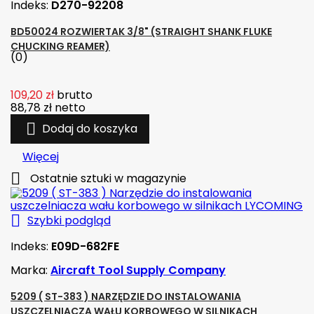
Indeks:
D270-92208
BD50024 ROZWIERTAK 3/8" (STRAIGHT SHANK FLUKE
CHUCKING REAMER)
(0)
109,20 zł
brutto
88,78 zł
netto

Dodaj do koszyka
Więcej

Ostatnie sztuki w magazynie

Szybki podgląd
Indeks:
E09D-682FE
Marka:
Aircraft Tool Supply Company
5209 ( ST-383 ) NARZĘDZIE DO INSTALOWANIA
USZCZELNIACZA WAŁU KORBOWEGO W SILNIKACH