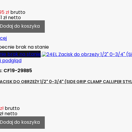
95 zł
brutto
1 zł
netto
Dodaj do koszyka
cej
ecnie brak na stanie
ie brak na stanie
i podgląd
s:
CF19-298B5
ZACISK DO OBRZEŻY 1/2" 0-3/4" (SIDE GRIP CLAMP CALLIPER STY
zł
brutto
zł
netto
Dodaj do koszyka