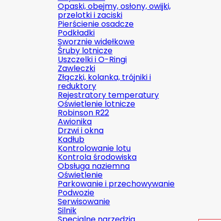
Opaski, obejmy, osłony, owijki,
przelotki i zaciski
Pierścienie osadcze
Podkładki
Sworznie widełkowe
Śruby lotnicze
Uszczelki i O-Ringi
Zawleczki
Złączki, kolanka, trójniki i
reduktory
Rejestratory temperatury
Oświetlenie lotnicze
Robinson R22
Awionika
Drzwi i okna
Kadłub
Kontrolowanie lotu
Kontrola środowiska
Obsługa naziemna
Oświetlenie
Parkowanie i przechowywanie
Podwozie
Serwisowanie
Silnik
Specjalne narzędzia