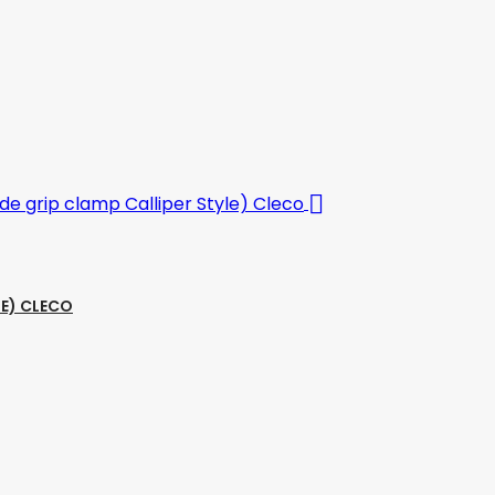

LE) CLECO