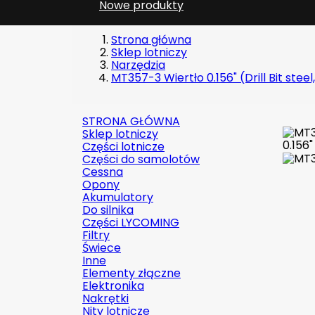
Nowe produkty
Strona główna
Sklep lotniczy
Narzędzia
MT357-3 Wiertło 0.156" (Drill Bit ste
STRONA GŁÓWNA
Sklep lotniczy
Części lotnicze
Części do samolotów
Cessna
Opony
Akumulatory
Do silnika
Części LYCOMING
Filtry
Świece
Inne
Elementy złączne
Elektronika
Nakrętki
Nity lotnicze