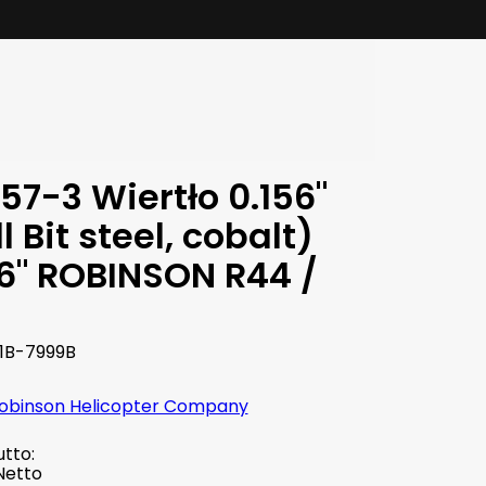
57-3 Wiertło 0.156"
ll Bit steel, cobalt)
56" ROBINSON R44 /
1B-7999B
obinson Helicopter Company
tto:
Netto