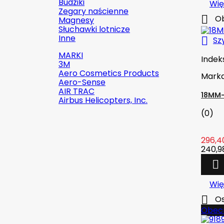
Budziki
Wię
Zegary naścienne

Ob
Magnesy
Słuchawki lotnicze
Inne

Sz
MARKI
Indek
3M
Aero Cosmetics Products
Mark
Aero-Sense
AIR TRAC
18MM-
Airbus Helicopters, Inc.
(0)
296,40

Szybki podgląd
240,98

Indeks:
2142-509C2
Marka:
Robinson Helicopter
Wię
Company

Os
AN526C-832-R8 ŚRUBKA 1/2" (8-
Obecn
32)