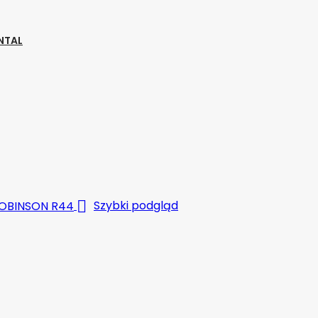
NTAL

Szybki podgląd