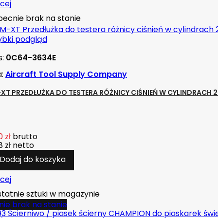
cej
ecnie brak na stanie
ybki podgląd
s:
0C64-3634E
a:
Aircraft Tool Supply Company
XT PRZEDŁUŻKA DO TESTERA RÓŻNICY CIŚNIEŃ W CYLINDRACH 2
 zł
brutto
 zł
netto
Dodaj do koszyka
cej
tatnie sztuki w magazynie
ie brak na stanie