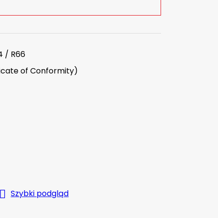
4 / R66
icate of Conformity)

Szybki podgląd