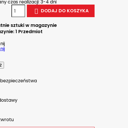
y czas realizacji: 3-4 dni
DODAJ DO KOSZYKA

tnie sztuki w magazynie
zynie:
1 Przedmiot
ij
ij
a bezpieczeństwa
dostawy
zwrotu