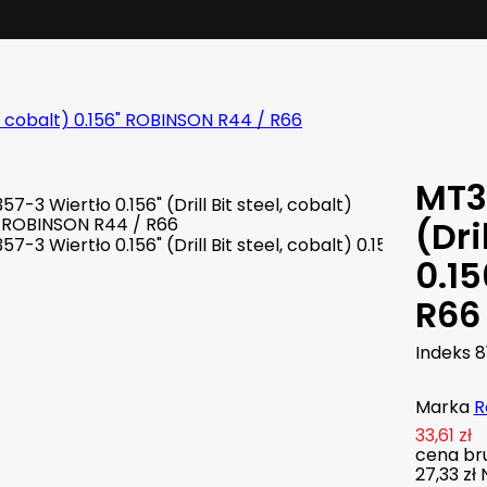
el, cobalt) 0.156" ROBINSON R44 / R66
MT3
(Dri
0.1
R66
Indeks
8
Marka
R
33,61 zł
cena bru
27,33 zł