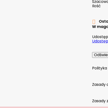
Szacowan
Ilość
Osta

W maga
Udostępn
Udostępn
Polityk
Zasady 
Zasady 