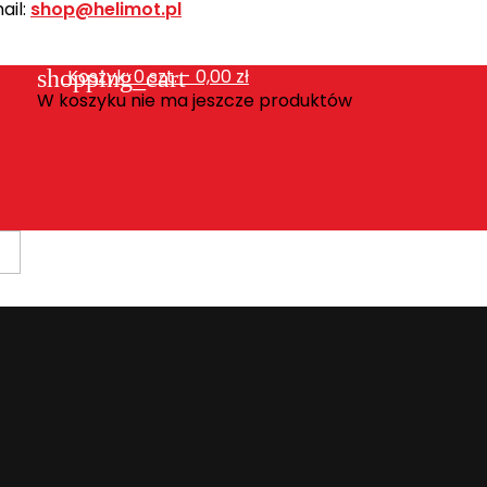
ail:
shop@helimot.pl
shopping_cart
Koszyk:
0
szt. - 0,00 zł
W koszyku nie ma jeszcze produktów