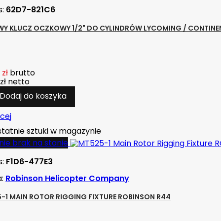
s:
62D7-821C6
Y KLUCZ OCZKOWY 1/2" DO CYLINDRÓW LYCOMING / CONTINE
 zł
brutto
zł
netto
Dodaj do koszyka
cej
tatnie sztuki w magazynie
ie brak na stanie
s:
F1D6-477E3
a:
Robinson Helicopter Company
-1 MAIN ROTOR RIGGING FIXTURE ROBINSON R44