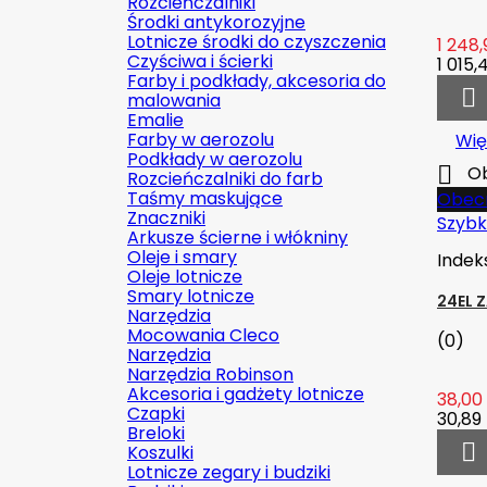
Rozcieńczalniki
Środki antykorozyjne
Lotnicze środki do czyszczenia
1 248,
Czyściwa i ścierki
1 015,4
Farby i podkłady, akcesoria do

malowania
Emalie
Farby w aerozolu
Wię
Podkłady w aerozolu

Ob
Rozcieńczalniki do farb
Taśmy maskujące
Obecn
Znaczniki
Szybk
Arkusze ścierne i włókniny
Oleje i smary
Indek
Oleje lotnicze
Smary lotnicze
24EL 
Narzędzia
Mocowania Cleco
(0)
Narzędzia
Narzędzia Robinson
Akcesoria i gadżety lotnicze
38,00 
Czapki
30,89 
Breloki

Koszulki
Lotnicze zegary i budziki