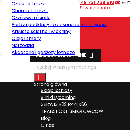
Kontakt
Telefon:
+48 731 738 510
E-m
Części lotnicze
Witaj,
Zaloguj się
lub
Stwórz konto
Chemia lotnicza

Polski
Czyściwa i ścierki
Farby i podkłady, akcesoria do malowania
Arkusze ścierne i włókniny
Wysyłka
Oleje i smary
Razem
0,00 zł
Narzędzia
Akcesoria i gadżety lotnicze

REALIZUJ ZAMÓWIENIE

Strona główna
Sklep lotniczy
Silniki Lycoming
SERWIS R22 R44 R66
TRANSPORT ŚMIGŁOWCÓW
Blog
O nas