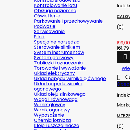
Kontrola środowiska
Kontrolowanie lotu
Indek
Obsługa naziemna
Oświetlenie
CALOW
Parkowanie i przechowywanie
Podwozie
(0)
Serwisowanie
Silnik
Specjalne narzędzia
199,00
Sterowanie silnikiem
161,79 
System instrumentów

System paliwowy
Tabliczki i oznaczenia
Torowanie i wyważanie
Wię
Układ elektryczny

Os
Układ napędu wirnika głównego
Układ napędu wirnika
Obecn
ogonowego
Układ oleju silnikowego
Indek
Waga i równowaga
Wirnik główny
Mark
Wirnik ogonowy
Wyposażenie
MT525
Chemia lotnicza
Kleje i uszczelniacze
(0)