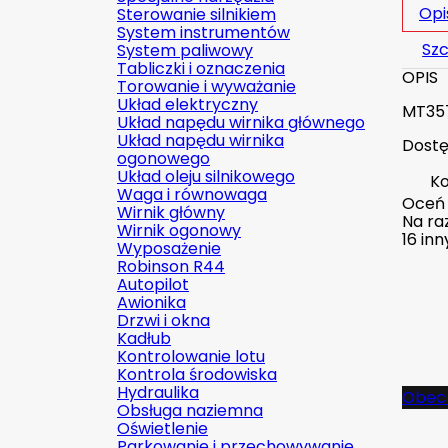
Opi
Sterowanie silnikiem
System instrumentów
Szc
System paliwowy
Tabliczki i oznaczenia
OPIS
Torowanie i wyważanie
Układ elektryczny
MT357
Układ napędu wirnika głównego
Układ napędu wirnika
Dostę
ogonowego
Układ oleju silnikowego
Ko
Waga i równowaga
Oceń
Wirnik główny
Na raz
Wirnik ogonowy
16 in
Wyposażenie
Robinson R44
Autopilot
Awionika
Drzwi i okna
Kadłub
Kontrolowanie lotu
Kontrola środowiska
Hydraulika
Obecn
Obsługa naziemna
Oświetlenie
Parkowanie i przechowywanie