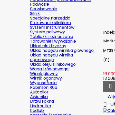
Podwozie
Serwisowanie
Silnik
Specjalne narzędzia
Sterowanie silnikiem
System instrumentów
System paliwowy
Indek
Tabliczki i oznaczenia
Mark
Torowanie i wyważanie
Układ elektryczny
Układ napędu wirnika głównego
MT384
Układ napędu wirnika
ogonowego
(0)
Układ oleju silnikowego
Waga i równowaga
Wirnik główny
16 000
Wirnik ogonowy
13 008
Wyposażenie

Robinson R66
Autopilot
Wię
Awionika
Drzwi i okna

Ob
Hydraulika
Kadłub