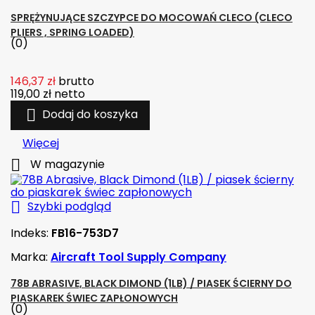
SPRĘŻYNUJĄCE SZCZYPCE DO MOCOWAŃ CLECO (CLECO
PLIERS , SPRING LOADED)
(0)
146,37 zł
brutto
119,00 zł
netto

Dodaj do koszyka
Więcej

W magazynie

Szybki podgląd
Indeks:
FB16-753D7
Marka:
Aircraft Tool Supply Company
78B ABRASIVE, BLACK DIMOND (1LB) / PIASEK ŚCIERNY DO
PIASKAREK ŚWIEC ZAPŁONOWYCH
(0)