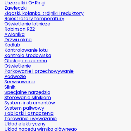
Uszczelki i O-Ringi
Zawleczki
Złączki, kolanka, trójniki i reduktory
Rejestratory temperatury
Oświetlenie lotnicze
Robinson R22
Awionika
Drzwi i okna
Kadłub
Kontrolowanie lotu
Kontrola środowiska
Obsługa naziemna
Oświetlenie
Parkowanie i przechowywanie
Podwozie
Serwisowanie
Silnik
Specjalne narzędzia
Sterowanie silnikiem
System instrumentów
System paliwowy
Tabliczki i oznaczenia
Torowanie i wyważanie
Układ elektryczny
Układ napędu wirnika głównego