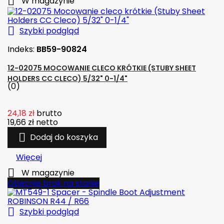

W magazynie

Szybki podgląd
Indeks:
BB59-90824
12-02075 MOCOWANIE CLECO KRÓTKIE (STUBY SHEET
HOLDERS CC CLECO) 5/32" 0-1/4"
(0)
24,18 zł
brutto
19,66 zł
netto

Dodaj do koszyka
Więcej

W magazynie
Obecnie brak na stanie

Szybki podgląd