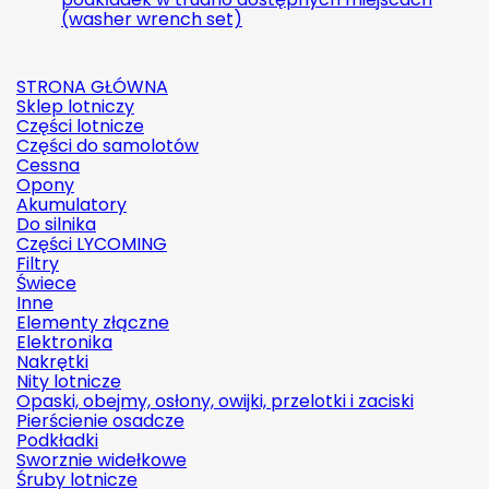
(washer wrench set)
STRONA GŁÓWNA
Sklep lotniczy
Części lotnicze
Części do samolotów
Cessna
Opony
Akumulatory
Do silnika
Części LYCOMING
Filtry
Świece
Inne
Elementy złączne
Elektronika
Nakrętki
Nity lotnicze
Opaski, obejmy, osłony, owijki, przelotki i zaciski
Pierścienie osadcze
Podkładki
Sworznie widełkowe
Śruby lotnicze