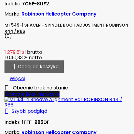
Indeks:
7C5E-811F2
Marka:
Robinson Helicopter Company
MT549-1 SPACER - SPINDLE BOOT ADJUSTMENT ROBINSON
R44 / R66
(0)
1 279,61 zł
brutto
1 040,33 zł
netto

Dodaj do koszyka
Więcej

Obecnie brak na stanie
Obecnie brak na stanie

Szybki podgląd
Indeks:
1FFF-985DF
Marka:
Robinson Helicopter Company