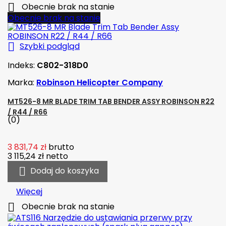

Obecnie brak na stanie
Obecnie brak na stanie

Szybki podgląd
Indeks:
C802-318D0
Marka:
Robinson Helicopter Company
MT526-8 MR BLADE TRIM TAB BENDER ASSY ROBINSON R22
/ R44 / R66
(0)
3 831,74 zł
brutto
3 115,24 zł
netto

Dodaj do koszyka
Więcej

Obecnie brak na stanie