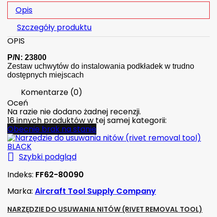
Opis
Szczegóły produktu
OPIS
P/N: 23800
Zestaw uchwytów do instalowania podkładek w trudno
dostępnych miejscach
Komentarze (0)
Oceń
Na razie nie dodano żadnej recenzji.
16 innych produktów w tej samej kategorii:
Obecnie brak na stanie

Szybki podgląd
Indeks:
FF62-80090
Marka:
Aircraft Tool Supply Company
NARZĘDZIE DO USUWANIA NITÓW (RIVET REMOVAL TOOL)