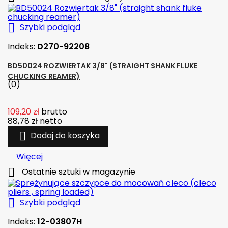

Szybki podgląd
Indeks:
D270-92208
BD50024 ROZWIERTAK 3/8" (STRAIGHT SHANK FLUKE
CHUCKING REAMER)
(0)
109,20 zł
brutto
88,78 zł
netto

Dodaj do koszyka
Więcej

Ostatnie sztuki w magazynie

Szybki podgląd
Indeks:
12-03807H