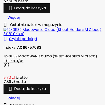
62,50 zł
netto

Dodaj do koszyka
Więcej

Ostatnie sztuki w magazynie

Szybki podgląd
Indeks:
ACB6-57683
12-01139 MOCOWANIE CLECO (SHEET HOLDERS M CLECO)
3/16" 0-1/4"
(0)
9,70 zł
brutto
7,89 zł
netto

Dodaj do koszyka
Więcej