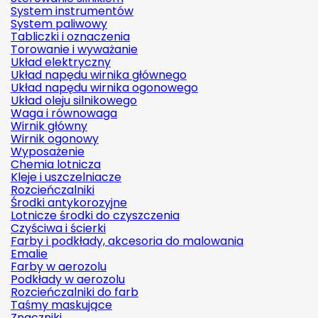
System instrumentów
System paliwowy
Tabliczki i oznaczenia
Torowanie i wyważanie
Układ elektryczny
Układ napędu wirnika głównego
Układ napędu wirnika ogonowego
Układ oleju silnikowego
Waga i równowaga
Wirnik główny
Wirnik ogonowy
Wyposażenie
Chemia lotnicza
Kleje i uszczelniacze
Rozcieńczalniki
Środki antykorozyjne
Lotnicze środki do czyszczenia
Czyściwa i ścierki
Farby i podkłady, akcesoria do malowania
Emalie
Farby w aerozolu
Podkłady w aerozolu
Rozcieńczalniki do farb
Taśmy maskujące
Znaczniki