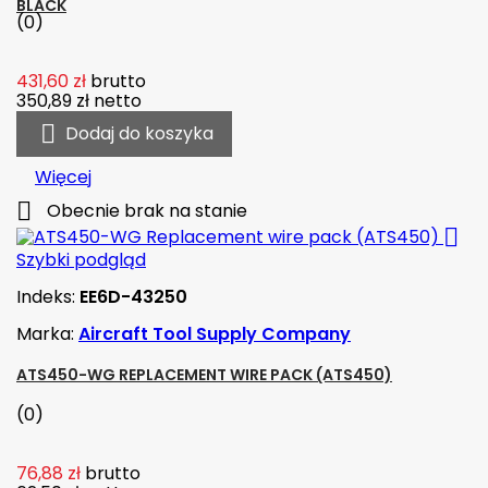
BLACK
(0)
431,60 zł
brutto
350,89 zł
netto

Dodaj do koszyka
Więcej

Obecnie brak na stanie

Szybki podgląd
Indeks:
EE6D-43250
Marka:
Aircraft Tool Supply Company
ATS450-WG REPLACEMENT WIRE PACK (ATS450)
(0)
76,88 zł
brutto