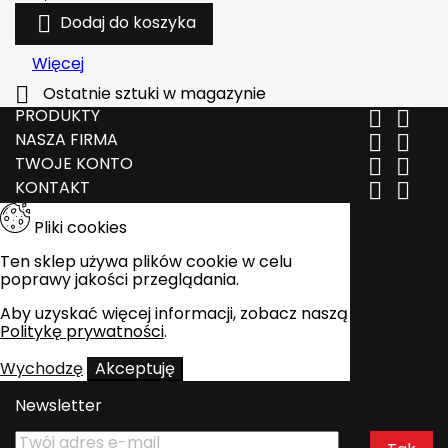

Dodaj do koszyka
Więcej

Ostatnie sztuki w magazynie
PRODUKTY


NASZA FIRMA


TWOJE KONTO


KONTAKT


Pliki cookies
Ten sklep używa plików cookie w celu
poprawy jakości przeglądania.
Aby uzyskać więcej informacji, zobacz naszą
Politykę prywatności
.
Wychodzę
Akceptuję
Newsletter