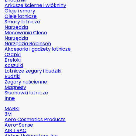
Arkusze ścierne i włókniny
Oleje i smary
Oleje lotnicze
Smary lotnicze
Narzędzia
Mocowania Cleco
Narzędzia
Narzędzia Robinson
Akcesoria i gadżety lotnicze
Czapki
Breloki
Koszulki
Lotnicze zegary i budziki
Budziki
Zegary naścienne
Magnesy
Słuchawki lotnicze
Inne
MARKI
3M
Aero Cosmetics Products
Aero-Sense
AIR TRAC
Airbus Helicopters, Inc.