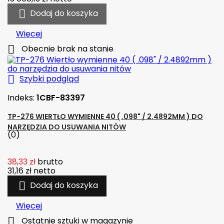

Dodaj do koszyka
Więcej

Obecnie brak na stanie

Szybki podgląd
Indeks:
1CBF-83397
TP-276 WIERTŁO WYMIENNE 40 ( .098" / 2.4892MM ) DO
NARZĘDZIA DO USUWANIA NITÓW
(0)
38,33 zł
brutto
31,16 zł
netto

Dodaj do koszyka
Więcej

Ostatnie sztuki w magazynie