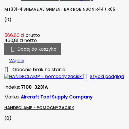
MT331-4 SHEAVE ALIGNMENT BAR ROBINSON R44 / R66
(0)
566,80 zł
brutto
460,81 zł
netto

Dodaj do koszyka
Więcej

Obecnie brak na stanie

Szybki podgląd
Indeks:
7108-3231A
Marka:
Aircraft Tool Supply Company
HANDECLAMP - POMOCNY ZACISK
(0)