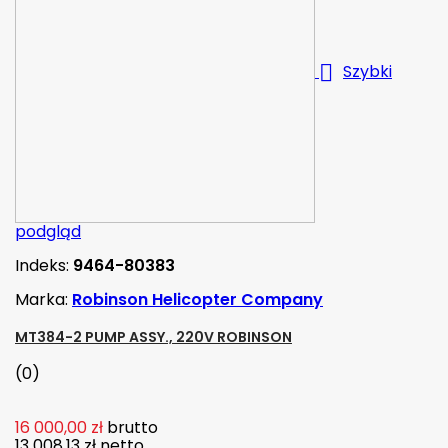

Szybki
podgląd
Indeks:
9464-80383
Marka:
Robinson Helicopter Company
MT384-2 PUMP ASSY., 220V ROBINSON
(0)
16 000,00 zł
brutto
13 008,13 zł
netto