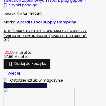

Szybki podgląd
Indeks:
9D6A-82249
Marka:
Aircraft Tool Supply Company
ATS116 NARZĘDZIE DO USTAWIANIA PRZERWY PRZY
ŚWIECACH ZAPŁONOWYCH (SPARK PLUG GAPPER)
(0)
120,00 zł
brutto
97,56 zł
netto

Dodaj do koszyka
Więcej

Ostatnie sztuki w magazynie
Obecnie brak na stanie