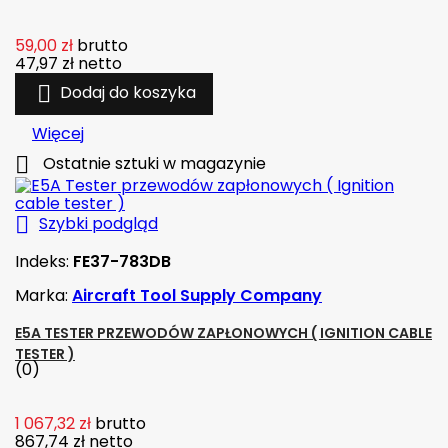
59,00 zł
brutto
47,97 zł
netto

Dodaj do koszyka
Więcej

Ostatnie sztuki w magazynie

Szybki podgląd
Indeks:
FE37-783DB
Marka:
Aircraft Tool Supply Company
E5A TESTER PRZEWODÓW ZAPŁONOWYCH ( IGNITION CABLE
TESTER )
(0)
1 067,32 zł
brutto
867,74 zł
netto