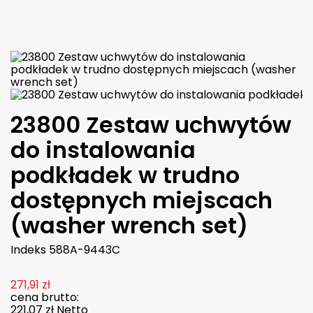

W magazynie
23800 Zestaw uchwytów
do instalowania
podkładek w trudno
dostępnych miejscach
(washer wrench set)
Indeks
588A-9443C
271,91 zł
cena brutto:
221,07 zł
Netto