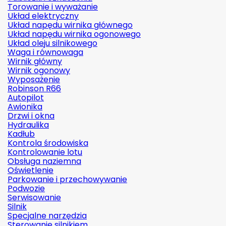
Torowanie i wyważanie
Układ elektryczny
Układ napędu wirnika głównego
Układ napędu wirnika ogonowego
Układ oleju silnikowego
Waga i równowaga
Wirnik główny
Wirnik ogonowy
Wyposażenie
Robinson R66
Autopilot
Awionika
Drzwi i okna
Hydraulika
Kadłub
Kontrola środowiska
Kontrolowanie lotu
Obsługa naziemna
Oświetlenie
Parkowanie i przechowywanie
Podwozie
Serwisowanie
Silnik
Specjalne narzędzia
Sterowanie silnikiem