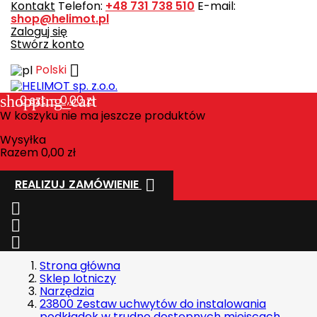
Kontakt
Telefon:
+48 731 738 510
E-mail:
shop@helimot.pl
Zaloguj się
Stwórz konto

Polski
shopping_cart
0
szt. - 0,00 zł
W koszyku nie ma jeszcze produktów
Wysyłka
Razem
0,00 zł

REALIZUJ ZAMÓWIENIE



Strona główna
Sklep lotniczy
Narzędzia
23800 Zestaw uchwytów do instalowania
podkładek w trudno dostępnych miejscach