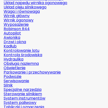
Układ napędu wirnika ogonowego
Układ oleju silnikowego
Waga i równowaga
Wirnik główny
Wirnik ogonowy
Wyposażenie
Robinson R44
Autopilot
Awionika
Drzwi i okna
Kadłub
Kontrolowanie lotu
Kontrola środowiska
Hydraulika
Obsługa naziemna
Oświetlenie
Parkowanie i przechowywanie
Podwozie
Serwisowanie
Silnik
Specjalne narzędzia
Sterowanie silnikiem
System instrumentów
System paliwowy
Tabliczki i oznaczenia