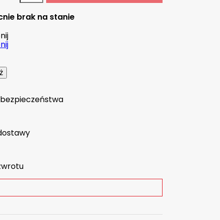
nie brak na stanie
ij
ij
a bezpieczeństwa
dostawy
zwrotu