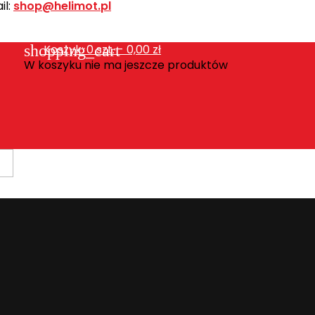
l:
shop@helimot.pl
shopping_cart
Koszyk:
0
szt. - 0,00 zł
W koszyku nie ma jeszcze produktów