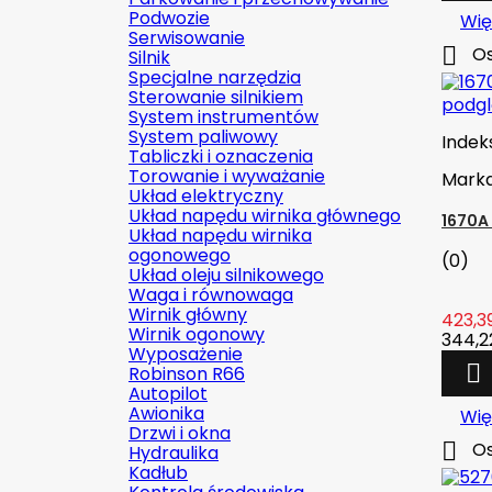
Podwozie
Wię
Serwisowanie

Os
Silnik
Specjalne narzędzia
Sterowanie silnikiem
podg
System instrumentów
System paliwowy
Indek
Tabliczki i oznaczenia
Torowanie i wyważanie
Mark
Układ elektryczny
Układ napędu wirnika głównego
1670A
Układ napędu wirnika
ogonowego
(0)
Układ oleju silnikowego
Waga i równowaga
Wirnik główny
423,39
Wirnik ogonowy
344,22
Wyposażenie

Robinson R66
Autopilot
Awionika
Wię
Drzwi i okna

Os
Hydraulika
Kadłub