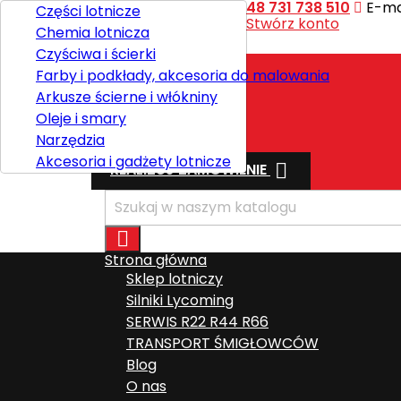
Kontakt
Telefon:
+48 731 738 510
E-mai
Części lotnicze
Witaj,
Zaloguj się
lub
Stwórz konto
Chemia lotnicza

Polski
Czyściwa i ścierki
Farby i podkłady, akcesoria do malowania
Arkusze ścierne i włókniny
Wysyłka
Oleje i smary
Razem
0,00 zł
Narzędzia
Akcesoria i gadżety lotnicze

REALIZUJ ZAMÓWIENIE

Strona główna
Sklep lotniczy
Silniki Lycoming
SERWIS R22 R44 R66
TRANSPORT ŚMIGŁOWCÓW
Blog
O nas