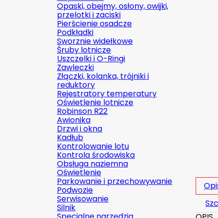
Opaski, obejmy, osłony, owijki,
przelotki i zaciski
Pierścienie osadcze
Podkładki
Sworznie widełkowe
Śruby lotnicze
Uszczelki i O-Ringi
Zawleczki
Złączki, kolanka, trójniki i
reduktory
Rejestratory temperatury
Oświetlenie lotnicze
Robinson R22
Awionika
Drzwi i okna
Kadłub
Kontrolowanie lotu
Kontrola środowiska
Obsługa naziemna
Oświetlenie
Parkowanie i przechowywanie
Opi
Podwozie
Serwisowanie
Szc
Silnik
Specjalne narzędzia
OPIS