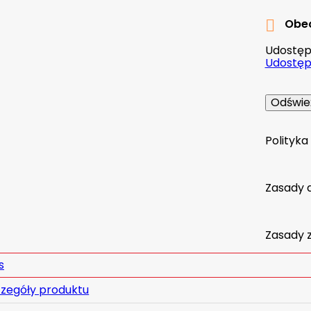
Obec

Udostępn
Udostępn
Polityk
Zasady 
Zasady 
s
zegóły produktu