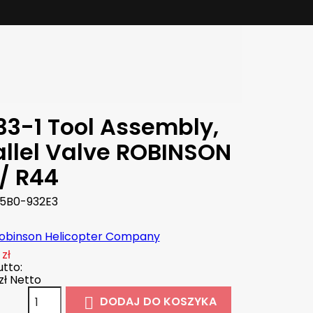
33-1 Tool Assembly,
allel Valve ROBINSON
 / R44
5B0-932E3
obinson Helicopter Company
zł
tto:
zł
Netto
DODAJ DO KOSZYKA
