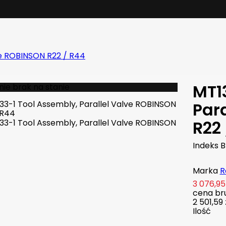
ve ROBINSON R22 / R44
MT1
ie brak na stanie
Par
R22
Indeks
B
Marka
R
3 076,95 
cena bru
2 501,59 
Ilość