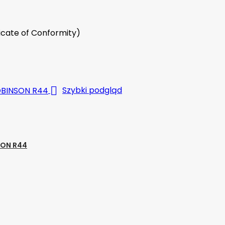
icate of Conformity)

Szybki podgląd
SON R44