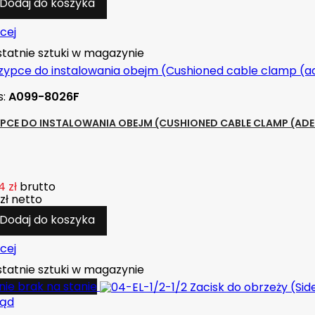
Dodaj do koszyka
cej
tatnie sztuki w magazynie
s:
A099-8026F
PCE DO INSTALOWANIA OBEJM (CUSHIONED CABLE CLAMP (ADEL)
4 zł
brutto
zł
netto
Dodaj do koszyka
cej
tatnie sztuki w magazynie
ie brak na stanie
ląd