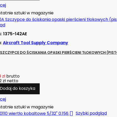
cej
tatnie sztuki w magazynie
ląd
s:
1375-142AE
a:
Aircraft Tool Supply Company
 SZCZYPCE DO ŚCISKANIA OPASKI PIERŚCIENI TŁOKOWYCH (PIS
 zł
brutto
 zł
netto
Dodaj do koszyka
cej
tatnie sztuki w magazynie

Szybki podgląd