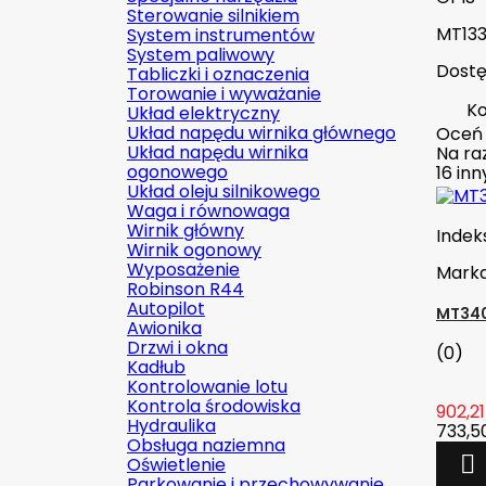
Sterowanie silnikiem
MT133
System instrumentów
System paliwowy
Dostę
Tabliczki i oznaczenia
Torowanie i wyważanie
Ko
Układ elektryczny
Układ napędu wirnika głównego
Oceń
Układ napędu wirnika
Na raz
ogonowego
16 in
Układ oleju silnikowego
Waga i równowaga
Wirnik główny
Indek
Wirnik ogonowy
Wyposażenie
Mark
Robinson R44
Autopilot
MT340
Awionika
Drzwi i okna
(0)
Kadłub
Kontrolowanie lotu
Kontrola środowiska
902,21
Hydraulika
733,50
Obsługa naziemna

Oświetlenie
Parkowanie i przechowywanie