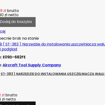
9 zł
brutto
80 zł
netto
Dodaj do koszyka
cej
ecnie brak na stanie
i podgląd
s:
E09D-682FE
a:
Aircraft Tool Supply Company
( ST-383 ) NARZĘDZIE DO INSTALOWANIA USZCZELNIACZA WA
 zł
brutto
 zł
netto