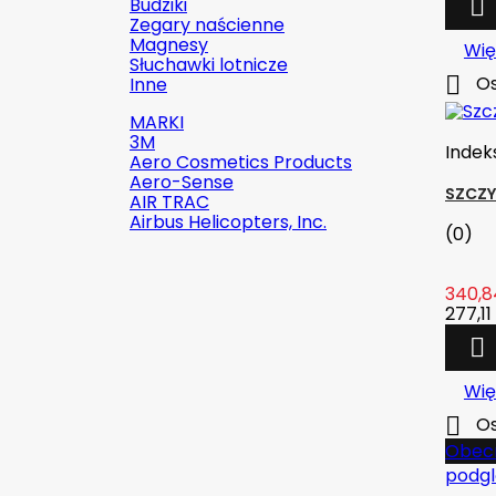
Budziki

Zegary naścienne
Magnesy
Wię
Słuchawki lotnicze

Os
Inne
MARKI
3M
Indek
Aero Cosmetics Products
Aero-Sense
SZCZY
AIR TRAC
Airbus Helicopters, Inc.
(0)
340,8
277,11 

Szybki podgląd

Indeks:
2142-509C2
Wię
Marka:
Robinson Helicopter
Company

Os
Obecn
AN526C-832-R8 ŚRUBKA 1/2" (8-
podg
32)