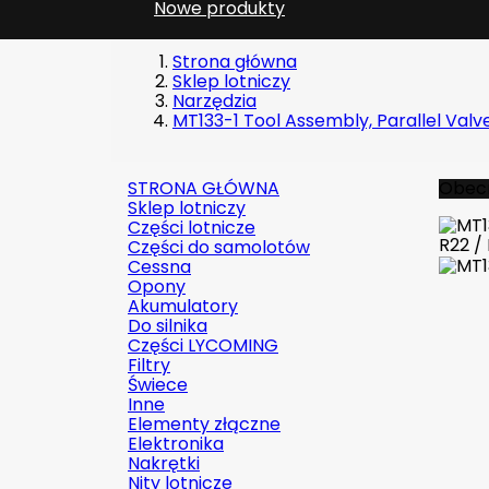
Nowe produkty
Strona główna
Sklep lotniczy
Narzędzia
MT133-1 Tool Assembly, Parallel Val
STRONA GŁÓWNA
Obecn
Sklep lotniczy
Części lotnicze
Części do samolotów
Cessna
Opony
Akumulatory
Do silnika
Części LYCOMING
Filtry
Świece
Inne
Elementy złączne
Elektronika
Nakrętki
Nity lotnicze