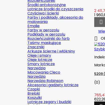
Rozcieńczalniki
Środki antykorozyjne
Lotnicze środki do czyszczenia
2 411,7
Czyściwa i ścierki
1 960,
Farby i podkłady, akcesoria do
malowania

Emalie
Farby w aerozolu
Wię
Podkłady w aerozolu

Ob
Rozcieńczalniki do farb
Taśmy maskujące
Znaczniki
Szybk
Arkusze ścierne i włókniny
Oleje i smary
Indek
Oleje lotnicze
Smary lotnicze
Mark
Narzędzia
Mocowania Cleco
5209 
Narzędzia
Narzędzia Robinson
(0)
Akcesoria i gadżety lotnicze
Czapki
Breloki
765,41
Koszulki
622,28
Lotnicze zegary i budziki