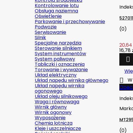
Kontrola środowiska
Kontrolowanie lotu
Indek
Obsługa naziemna
Oświetlenie
52701
Parkowanie i przechowywanie
Podwozie
(0)
Serwisowanie
Silnik
Specjalne narzędzia
20,64 
Sterowanie silnikiem
16,78 
System instrumentów
System paliwowy

Tabliczki i oznaczenia
Torowanie i wyważanie
Wię
Układ elektryczny

W 
Układ napędu wirnika głównego
Układ napędu wirnika
Obecn
ogonowego
Układ oleju silnikowego
Indek
Waga i równowaga
Wirnik główny
Mark
Wirnik ogonowy
Wyposażenie
MT295
Chemia lotnicza
Kleje i uszczelniacze
(0)