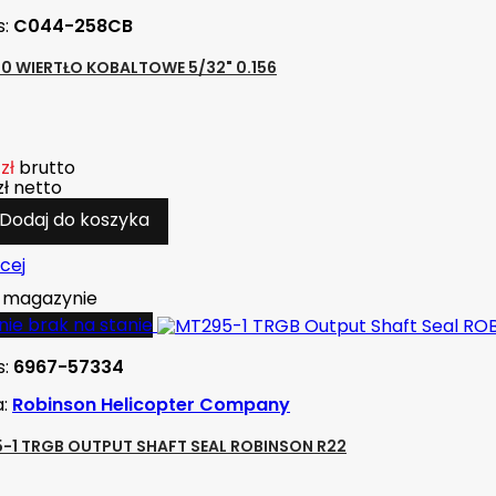
s:
C044-258CB
10 WIERTŁO KOBALTOWE 5/32" 0.156
zł
brutto
zł
netto
Dodaj do koszyka
cej
magazynie
ie brak na stanie
s:
6967-57334
a:
Robinson Helicopter Company
-1 TRGB OUTPUT SHAFT SEAL ROBINSON R22