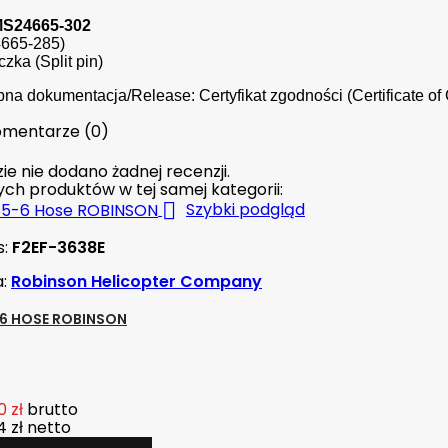
MS24665-302
665-285)
zka (Split pin)
na dokumentacja/Release: Certyfikat zgodności (Certificate o
mentarze (0)
ie nie dodano żadnej recenzji.
nych produktów w tej samej kategorii:

Szybki podgląd
s:
F2EF-3638E
a:
Robinson Helicopter Company
6 HOSE ROBINSON
 zł
brutto
 zł
netto