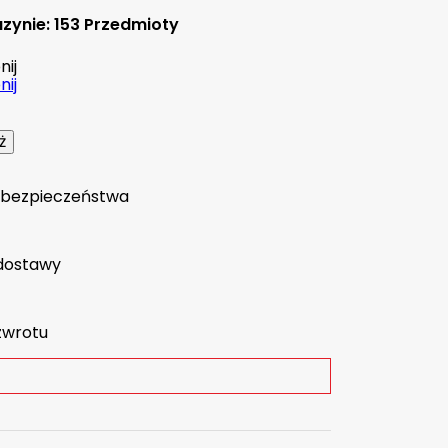
zynie:
153 Przedmioty
ij
ij
a bezpieczeństwa
dostawy
zwrotu