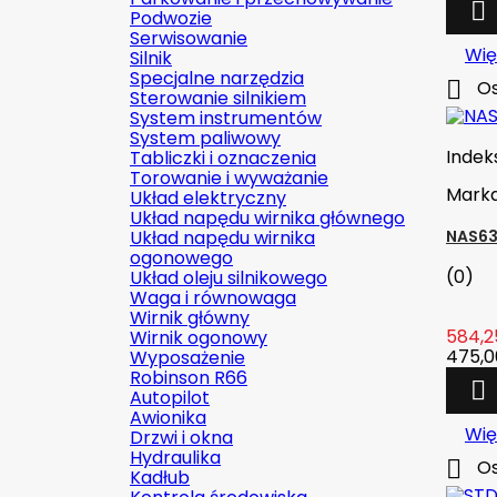

Podwozie
Serwisowanie
Wię
Silnik
Specjalne narzędzia

Os
Sterowanie silnikiem
System instrumentów
System paliwowy
Indek
Tabliczki i oznaczenia
Torowanie i wyważanie
Mark
Układ elektryczny
Układ napędu wirnika głównego
Układ napędu wirnika
NAS63
ogonowego
(0)
Układ oleju silnikowego
Waga i równowaga
Wirnik główny
584,25
Wirnik ogonowy
475,0
Wyposażenie
Robinson R66

Autopilot
Awionika
Wię
Drzwi i okna
Hydraulika

Os
Kadłub