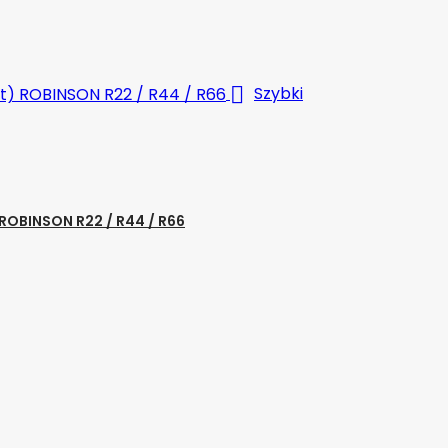

Szybki
OBINSON R22 / R44 / R66