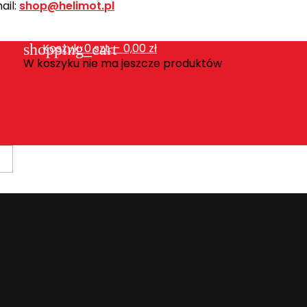
ail:
shop@helimot.pl
shopping_cart
Koszyk:
0
szt. - 0,00 zł
W koszyku nie ma jeszcze produktów