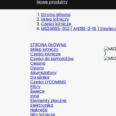
Nowe produkty
Strona główna
Sklep lotniczy
Części lotnicze
MS24665-302 ( AN381-3-16 ) Zawleczk
STRONA GŁÓWNA
Sklep lotniczy
Części lotnicze
Części do samolotów
Cessna
Opony
Akumulatory
Do silnika
Części LYCOMING
Filtry
Świece
Inne
Elementy złączne
Elektronika
Nakrętki
Nity lotnicze