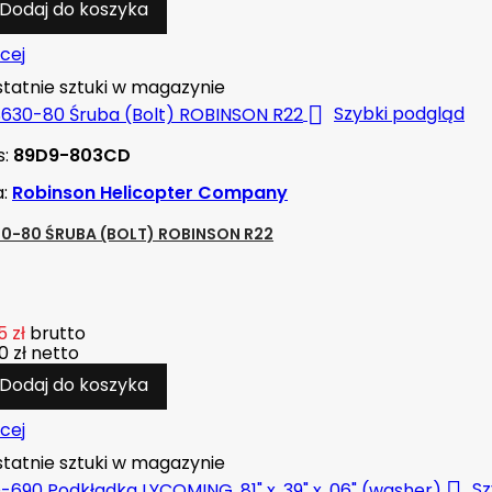
Dodaj do koszyka
cej
tatnie sztuki w magazynie

Szybki podgląd
s:
89D9-803CD
a:
Robinson Helicopter Company
0-80 ŚRUBA (BOLT) ROBINSON R22
 zł
brutto
0 zł
netto
Dodaj do koszyka
cej
tatnie sztuki w magazynie

Sz