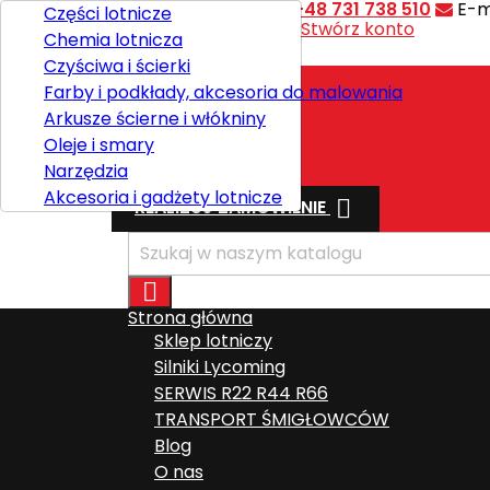
Kontakt
Telefon:
+48 731 738 510
E-m
Części lotnicze
Witaj,
Zaloguj się
lub
Stwórz konto
Chemia lotnicza

Polski
Czyściwa i ścierki
Farby i podkłady, akcesoria do malowania
Arkusze ścierne i włókniny
Wysyłka
Oleje i smary
Razem
0,00 zł
Narzędzia
Akcesoria i gadżety lotnicze

REALIZUJ ZAMÓWIENIE

Strona główna
Sklep lotniczy
Silniki Lycoming
SERWIS R22 R44 R66
TRANSPORT ŚMIGŁOWCÓW
Blog
O nas