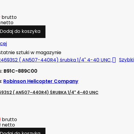
ł
brutto
netto
Dodaj do koszyka
cej
tatnie sztuki w magazynie

Szybk
s:
B91C-889C00
a:
Robinson Helicopter Company
93S2 ( AN507-440R4) ŚRUBKA 1/4" 4-40 UNC
ł
brutto
ł
netto
Dodaj do koszyka