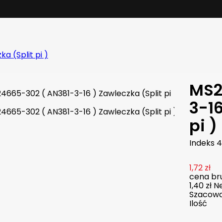
a (Split pi )
MS2
3-16
pi )
Indeks
4
1,72 zł
cena bru
1,40 zł
N
Szacowan
Ilość