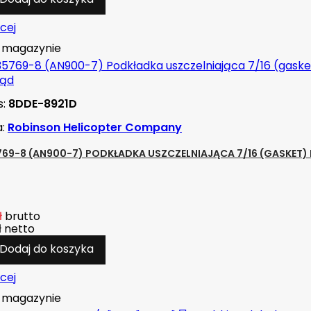
cej
magazynie
ląd
s:
8DDE-8921D
a:
Robinson Helicopter Company
69-8 (AN900-7) PODKŁADKA USZCZELNIAJĄCA 7/16 (GASKET) R
ł
brutto
ł
netto
Dodaj do koszyka
cej
magazynie