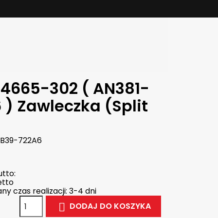
4665-302 ( AN381-
 ) Zawleczka (Split
B39-722A6
tto:
etto
y czas realizacji: 3-4 dni
DODAJ DO KOSZYKA
