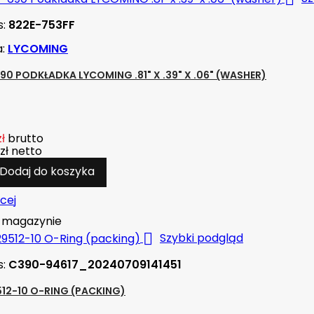
s:
822E-753FF
a:
LYCOMING
90 PODKŁADKA LYCOMING .81" X .39" X .06" (WASHER)
zł
brutto
zł
netto
Dodaj do koszyka
cej
magazynie

Szybki podgląd
s:
C390-94617_20240709141451
12-10 O-RING (PACKING)