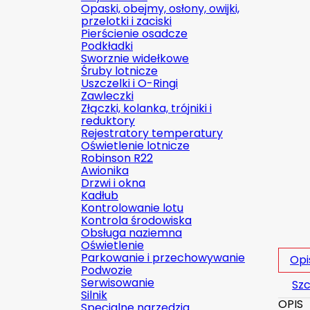
Opaski, obejmy, osłony, owijki,
przelotki i zaciski
Pierścienie osadcze
Podkładki
Sworznie widełkowe
Śruby lotnicze
Uszczelki i O-Ringi
Zawleczki
Złączki, kolanka, trójniki i
reduktory
Rejestratory temperatury
Oświetlenie lotnicze
Robinson R22
Awionika
Drzwi i okna
Kadłub
Kontrolowanie lotu
Kontrola środowiska
Obsługa naziemna
Oświetlenie
Parkowanie i przechowywanie
Opi
Podwozie
Serwisowanie
Szc
Silnik
OPIS
Specjalne narzędzia