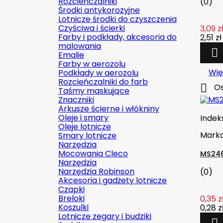
Rozcieńczalniki
(0)
Środki antykorozyjne
Lotnicze środki do czyszczenia
Czyściwa i ścierki
3,09 z
Farby i podkłady, akcesoria do
2,51 zł
malowania

Emalie
Farby w aerozolu
Wię
Podkłady w aerozolu
Rozcieńczalniki do farb

Os
Taśmy maskujące
Znaczniki
Arkusze ścierne i włókniny
Oleje i smary
Indek
Oleje lotnicze
Mark
Smary lotnicze
Narzędzia
Mocowania Cleco
MS246
Narzędzia
Narzędzia Robinson
(0)
Akcesoria i gadżety lotnicze
Czapki
Breloki
0,35 z
Koszulki
0,28 z
Lotnicze zegary i budziki