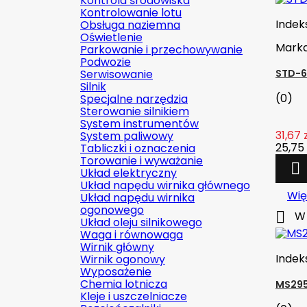
Kontrola środowiska
Kontrolowanie lotu
Indek
Obsługa naziemna
Oświetlenie
Mark
Parkowanie i przechowywanie
Podwozie
Serwisowanie
STD-6
Silnik
(0)
Specjalne narzędzia
Sterowanie silnikiem
System instrumentów
31,67 
System paliwowy
25,75 
Tabliczki i oznaczenia
Torowanie i wyważanie

Układ elektryczny
Układ napędu wirnika głównego
Wię
Układ napędu wirnika
ogonowego

W 
Układ oleju silnikowego
Waga i równowaga
Wirnik główny
Indek
Wirnik ogonowy
Wyposażenie
Chemia lotnicza
MS295
Kleje i uszczelniacze