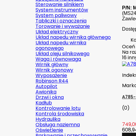
Sterowanie silnikiem
P/N: 
System instrumentów
(MS24
System paliwowy
Zawlec
Tabliczki i oznaczenia
Torowanie i wyważanie
Dostęp
Układ elektryczny
Układ napędu wirnika głównego
Ko
Układ napędu wirnika
Oceń
ogonowego
Na raz
Układ oleju silnikowego
16 in
Waga i równowaga
Wirnik główny
Wirnik ogonowy
Indek
Wyposażenie
Robinson R44
Mark
Autopilot
Awionika
Drzwi i okna
A785-
Kadłub
(0)
Kontrolowanie lotu
Kontrola środowiska
Hydraulika
749,00
Obsługa naziemna
608,94
Oświetlenie
Parkowanie i przechowywanie