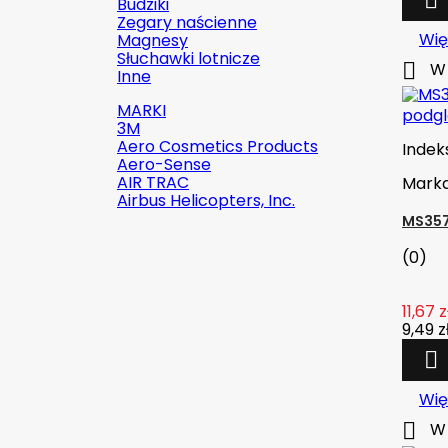

Budziki
Zegary naścienne
Wię
Magnesy
Słuchawki lotnicze

W 
Inne
MARKI
podg
3M
Aero Cosmetics Products
Indek
Aero-Sense
AIR TRAC
Mark
Airbus Helicopters, Inc.
MS357
(0)

Szybki podgląd
11,67 z
Indeks:
2142-509C2
9,49 z

Marka:
Robinson Helicopter
Company
Wię
AN526C-832-R8 ŚRUBKA 1/2" (8-

W 
32)