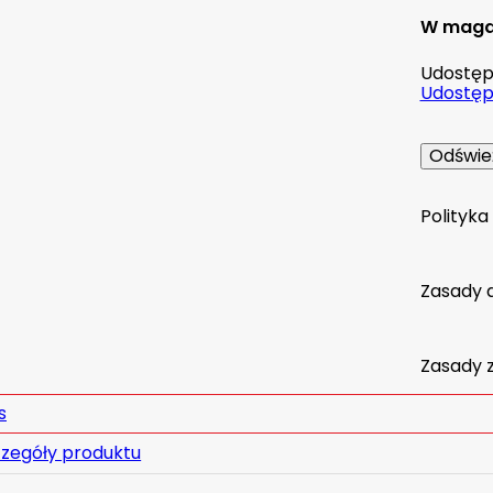
W maga
Udostępn
Udostępn
Polityk
Zasady 
Zasady 
s
zegóły produktu