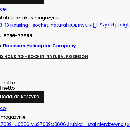
cej
tatnie sztuki w magazynie

Szybki podgl
s:
8766-77965
a:
Robinson Helicopter Company
13 HOUSING - SOCKET, NATURAL ROBINSON
brutto
ł
netto
Dodaj do koszyka
cej
magazynie