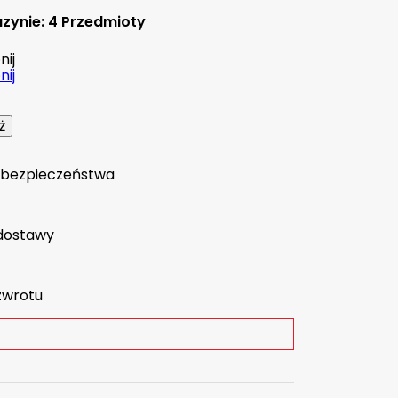
zynie:
4 Przedmioty
ij
ij
a bezpieczeństwa
dostawy
zwrotu