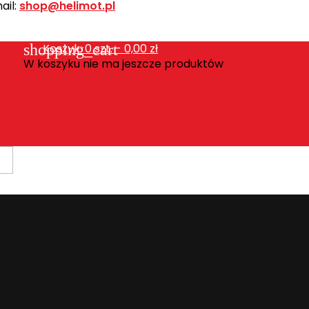
ail:
shop@helimot.pl
shopping_cart
Koszyk:
0
szt. - 0,00 zł
W koszyku nie ma jeszcze produktów