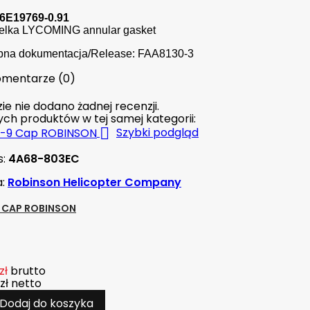
06E19769-0.91
elka LYCOMING annular gasket
pna dokumentacja/Release: FAA8130-3
mentarze (0)
ie nie dodano żadnej recenzji.
nych produktów w tej samej kategorii:

Szybki podgląd
s:
4A68-803EC
a:
Robinson Helicopter Company
9 CAP ROBINSON
zł
brutto
zł
netto
Dodaj do koszyka