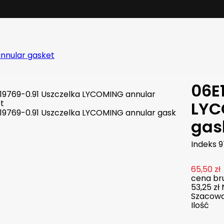
nnular gasket
06E
LYC
gas
Indeks
9
65,50 zł
cena bru
53,25 zł
Szacowan
Ilość