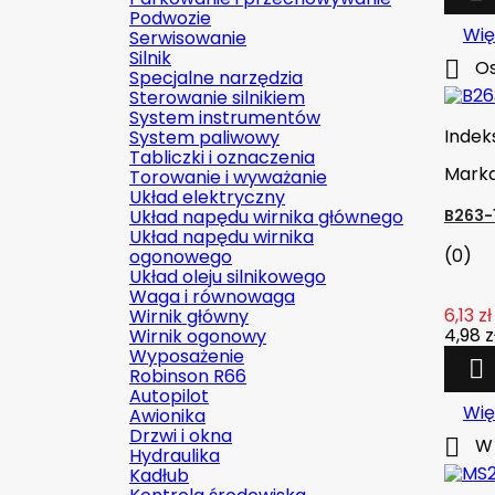
Podwozie
Wię
Serwisowanie
Silnik

Os
Specjalne narzędzia
Sterowanie silnikiem
System instrumentów
Indek
System paliwowy
Tabliczki i oznaczenia
Mark
Torowanie i wyważanie
Układ elektryczny
Układ napędu wirnika głównego
B263-
Układ napędu wirnika
(0)
ogonowego
Układ oleju silnikowego
Waga i równowaga
6,13 zł
Wirnik główny
4,98 z
Wirnik ogonowy
Wyposażenie

Robinson R66
Autopilot
Wię
Awionika
Drzwi i okna

W 
Hydraulika
Kadłub