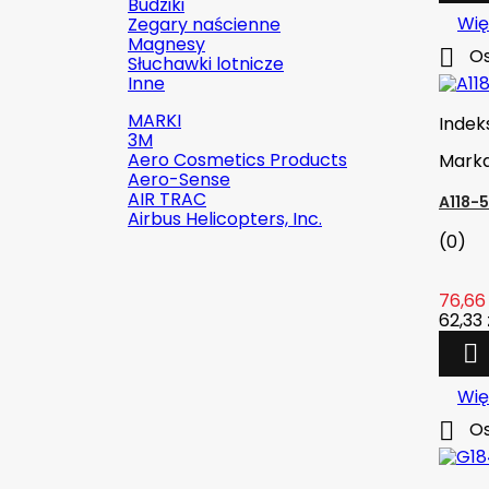
Budziki
Wię
Zegary naścienne
Magnesy

Os
Słuchawki lotnicze
Inne
MARKI
Indek
3M
Aero Cosmetics Products
Mark
Aero-Sense
AIR TRAC
A118-
Airbus Helicopters, Inc.
(0)
76,66 

Szybki podgląd
62,33 

Indeks:
2142-509C2
Marka:
Robinson Helicopter
Wię
Company

Os
AN526C-832-R8 ŚRUBKA 1/2" (8-
32)