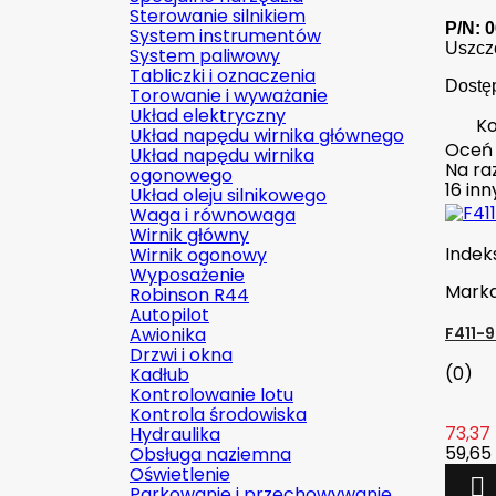
Sterowanie silnikiem
P/N: 
System instrumentów
Uszcz
System paliwowy
Tabliczki i oznaczenia
Dostę
Torowanie i wyważanie
Układ elektryczny
Ko
Układ napędu wirnika głównego
Oceń
Układ napędu wirnika
Na raz
ogonowego
16 in
Układ oleju silnikowego
Waga i równowaga
Wirnik główny
Indek
Wirnik ogonowy
Wyposażenie
Mark
Robinson R44
Autopilot
Awionika
F411-
Drzwi i okna
(0)
Kadłub
Kontrolowanie lotu
Kontrola środowiska
73,37 
Hydraulika
59,65 
Obsługa naziemna
Oświetlenie

Parkowanie i przechowywanie