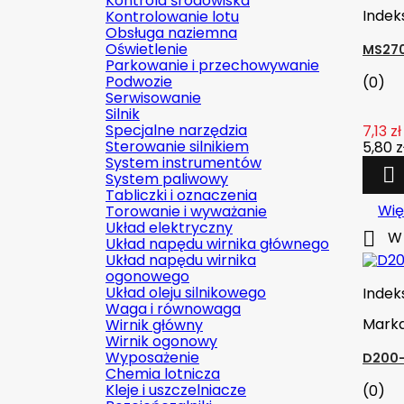
Kontrola środowiska
Indek
Kontrolowanie lotu
Obsługa naziemna
Oświetlenie
MS270
Parkowanie i przechowywanie
Podwozie
(0)
Serwisowanie
Silnik
Specjalne narzędzia
7,13 zł
Sterowanie silnikiem
5,80 z
System instrumentów

System paliwowy
Tabliczki i oznaczenia
Wię
Torowanie i wyważanie
Układ elektryczny

W 
Układ napędu wirnika głównego
Układ napędu wirnika
ogonowego
Układ oleju silnikowego
Indek
Waga i równowaga
Mark
Wirnik główny
Wirnik ogonowy
Wyposażenie
D200-
Chemia lotnicza
Kleje i uszczelniacze
(0)