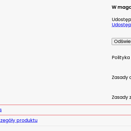
W maga
Udostępn
Udostępn
Polityk
Zasady 
Zasady 
s
zegóły produktu