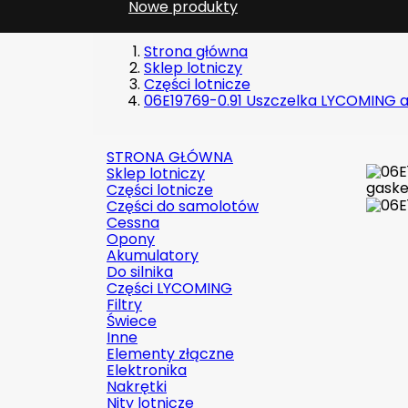
Nowe produkty
Strona główna
Sklep lotniczy
Części lotnicze
06E19769-0.91 Uszczelka LYCOMING a
STRONA GŁÓWNA
Sklep lotniczy
Części lotnicze
Części do samolotów
Cessna
Opony
Akumulatory
Do silnika
Części LYCOMING
Filtry
Świece
Inne
Elementy złączne
Elektronika
Nakrętki
Nity lotnicze