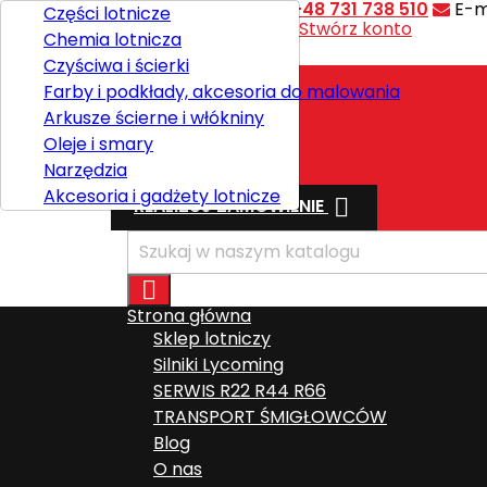
Kontakt
Telefon:
+48 731 738 510
E-m
Części lotnicze
Witaj,
Zaloguj się
lub
Stwórz konto
Chemia lotnicza

Polski
Czyściwa i ścierki
Farby i podkłady, akcesoria do malowania
Arkusze ścierne i włókniny
Wysyłka
Oleje i smary
Razem
0,00 zł
Narzędzia
Akcesoria i gadżety lotnicze

REALIZUJ ZAMÓWIENIE

Strona główna
Sklep lotniczy
Silniki Lycoming
SERWIS R22 R44 R66
TRANSPORT ŚMIGŁOWCÓW
Blog
O nas