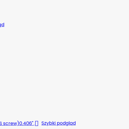
ąd

Szybki podgląd