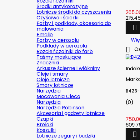
Rozcieńczalniki
Środki antykorozyjne
Lotnicze środki do czyszczenia
265,00
Czyściwa i ścierki
215,45
Farby i podkłady, akcesoria do

malowania
Emalie
Wię
Farby w aerozolu
Podkłady w aerozolu

Os
Rozcieńczalniki do farb
Taśmy maskujące
Znaczniki
Arkusze ścierne i włókniny
Indek
Oleje i smary
Mark
Oleje lotnicze
Smary lotnicze
Narzędzia
B426-
Mocowania Cleco
Narzędzia
(0)
Narzędzia Robinson
Akcesoria i gadżety lotnicze
Czapki
750,00
Breloki
609,76
Koszulki

Lotnicze zegary i budziki