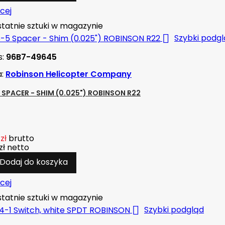
cej
tatnie sztuki w magazynie

Szybki podg
s:
96B7-49645
a:
Robinson Helicopter Company
5 SPACER - SHIM (0.025") ROBINSON R22
zł
brutto
zł
netto
Dodaj do koszyka
cej
tatnie sztuki w magazynie

Szybki podgląd