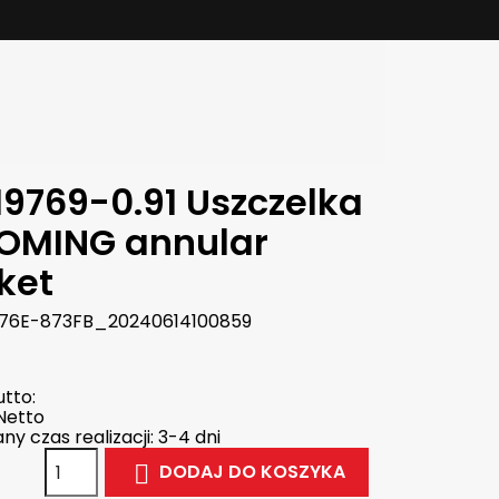
19769-0.91 Uszczelka
OMING annular
ket
76E-873FB_20240614100859
tto:
Netto
y czas realizacji: 3-4 dni
DODAJ DO KOSZYKA
