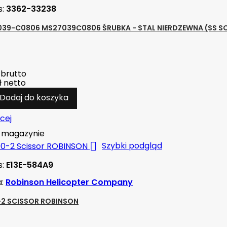
s:
3362-33238
39-C0806 MS27039C0806 ŚRUBKA - STAL NIERDZEWNA (SS S
brutto
ł
netto
Dodaj do koszyka
cej
magazynie

Szybki podgląd
s:
E13E-584A9
a:
Robinson Helicopter Company
2 SCISSOR ROBINSON