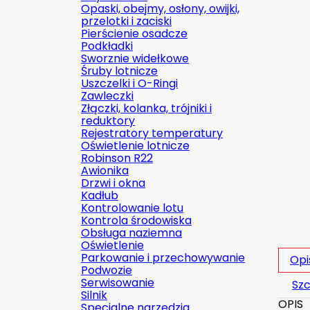
Opaski, obejmy, osłony, owijki,
przelotki i zaciski
Pierścienie osadcze
Podkładki
Sworznie widełkowe
Śruby lotnicze
Uszczelki i O-Ringi
Zawleczki
Złączki, kolanka, trójniki i
reduktory
Rejestratory temperatury
Oświetlenie lotnicze
Robinson R22
Awionika
Drzwi i okna
Kadłub
Kontrolowanie lotu
Kontrola środowiska
Obsługa naziemna
Oświetlenie
Parkowanie i przechowywanie
Opi
Podwozie
Serwisowanie
Szc
Silnik
OPIS
Specjalne narzędzia