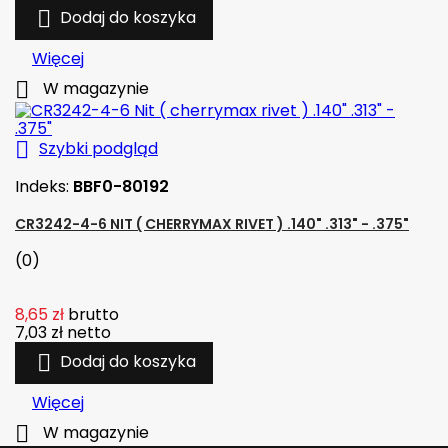

Dodaj do koszyka
Więcej

W magazynie

Szybki podgląd
Indeks:
BBF0-80192
CR3242-4-6 NIT ( CHERRYMAX RIVET ) .140" .313" - .375"
(0)
8,65 zł
brutto
7,03 zł
netto

Dodaj do koszyka
Więcej

W magazynie