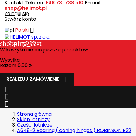
Kontakt
Telefon:
+48 731 738 510
E-mail:
shop@helimot.pl
Zaloguj się
Stwórz konto

Polski
shopping_cart
0
szt. - 0,00 zł
W koszyku nie ma jeszcze produktów
Wysyłka
Razem
0,00 zł

REALIZUJ ZAMÓWIENIE



Strona główna
Sklep lotniczy
Części lotnicze
A648-2 Bearing ( coning hinges ) ROBINSON R22