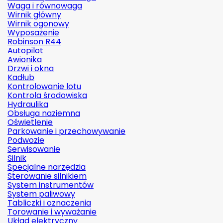
Waga i równowaga
Wirnik główny
Wirnik ogonowy
Wyposażenie
Robinson R44
Autopilot
Awionika
Drzwi i okna
Kadłub
Kontrolowanie lotu
Kontrola środowiska
Hydraulika
Obsługa naziemna
Oświetlenie
Parkowanie i przechowywanie
Podwozie
Serwisowanie
Silnik
Specjalne narzędzia
Sterowanie silnikiem
System instrumentów
System paliwowy
Tabliczki i oznaczenia
Torowanie i wyważanie
Układ elektryczny