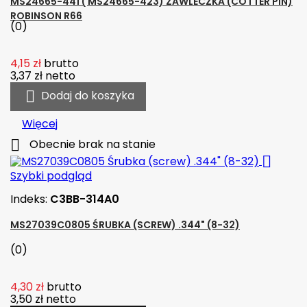
MS24665-441 ( MS24665-423) ZAWLECZKA (COTTER PIN)
ROBINSON R66
(0)
4,15 zł
brutto
3,37 zł
netto

Dodaj do koszyka
Więcej

Obecnie brak na stanie

Szybki podgląd
Indeks:
C3BB-314A0
MS27039C0805 ŚRUBKA (SCREW) .344" (8-32)
(0)
4,30 zł
brutto
3,50 zł
netto