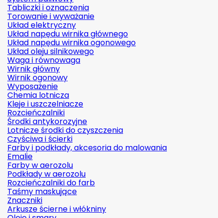
Tabliczki i oznaczenia
Torowanie i wyważanie
Układ elektryczny
Układ napędu wirnika głównego
Układ napędu wirnika ogonowego
Układ oleju silnikowego
Waga i równowaga
Wirnik główny
Wirnik ogonowy
Wyposażenie
Chemia lotnicza
Kleje i uszczelniacze
Rozcieńczalniki
Środki antykorozyjne
Lotnicze środki do czyszczenia
Czyściwa i ścierki
Farby i podkłady, akcesoria do malowania
Emalie
Farby w aerozolu
Podkłady w aerozolu
Rozcieńczalniki do farb
Taśmy maskujące
Znaczniki
Arkusze ścierne i włókniny
Oleje i smary