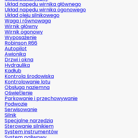
Układ napędu wirnika głównego
Układ napędu wirnika ogonowego
Układ oleju silnikowego
Waga i równowaga
Wirnik główny
Wirnik ogonowy
Wyposażenie
Robinson R66
Autopilot
Awionika
Drzwi i okna
Hydraulika
Kadłub
Kontrola środowiska
Kontrolowanie lotu
Obsługa naziemna
Oświetlenie
Parkowanie i przechowywanie
Podwozie
Serwisowanie
Silnik
Specjalne narzędzia
Sterowanie silnikiem
System instrumentów
System paliwowy