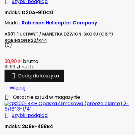

Szybki podgląd
Indeks:
D20A-910C0
Marka:
Robinson Helicopter Company
A601-1 UCHWYT / MANETKA DŹWIGNI SKOKU (GRIP)
ROBINSON R22/R44
(0)
38,90 zł
brutto
31,63 zł
netto

Dodaj do koszyka
Więcej

Ostatnie sztuki w magazynie

Szybki podgląd
Indeks:
2D9B-468B4