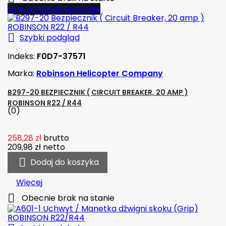
Obecnie brak na stanie

Szybki podgląd
Indeks:
F0D7-37571
Marka:
Robinson Helicopter Company
B297-20 BEZPIECZNIK ( CIRCUIT BREAKER, 20 AMP )
ROBINSON R22 / R44
(0)
258,28 zł
brutto
209,98 zł
netto

Dodaj do koszyka
Więcej

Obecnie brak na stanie