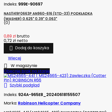
Indeks:
999E-90697
NAS1149F0663P AN960-616 (STD-33) PODKŁADKA
(WASHER) 0.625" 0.39" 0.063"
(0)
0,89 zł
brutto
0,72 zł
netto

Dodaj do koszyka
Więcej

W magazynie
Obecnie brak na stanie

Szybki podgląd
Indeks:
924A-965E8_20240618155507
Marka:
Robinson Helicopter Company