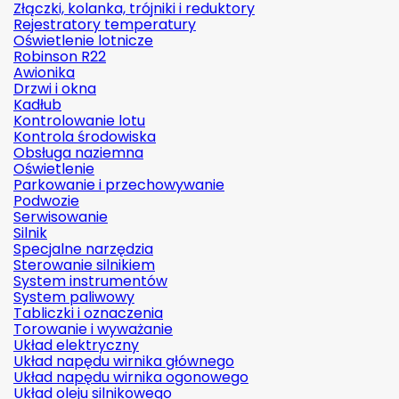
Złączki, kolanka, trójniki i reduktory
Rejestratory temperatury
Oświetlenie lotnicze
Robinson R22
Awionika
Drzwi i okna
Kadłub
Kontrolowanie lotu
Kontrola środowiska
Obsługa naziemna
Oświetlenie
Parkowanie i przechowywanie
Podwozie
Serwisowanie
Silnik
Specjalne narzędzia
Sterowanie silnikiem
System instrumentów
System paliwowy
Tabliczki i oznaczenia
Torowanie i wyważanie
Układ elektryczny
Układ napędu wirnika głównego
Układ napędu wirnika ogonowego
Układ oleju silnikowego