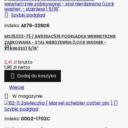

Szybki podgląd
Indeks:
AE76-226D6
MS35333-75 / AN936AC516 PODKŁADKA WEWNĘTRZNIE
ZĄBKOWANA - STAL NIERDZEWNA (LOCK WASHER -
(0)
STAINLESS) 5/16"
2,41 zł
brutto
1,96 zł
netto

Dodaj do koszyka
Więcej

W magazynie

Szybki podgląd
Indeks:
00D2-1702C