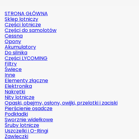
STRONA GŁÓWNA
Sklep lotniczy
Części lotnicze
Części do samolotów
Cessna
Opony
Akumulatory
Do silnika
Części LYCOMING
Filtry
Świece
Inne
Elementy złączne
Elektronika
Nakrętki
Nity lotnicze
Opaski, obejmy, osłony, owijki, przelotki i zaciski
Pierścienie osadcze
Podkładki
Sworznie widełkowe
Śruby lotnicze
Uszczelki i O-Ringi
Zawleczki