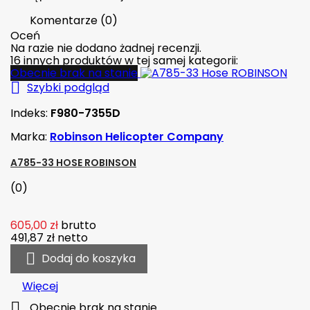
Komentarze (0)
Oceń
Na razie nie dodano żadnej recenzji.
16 innych produktów w tej samej kategorii:
Obecnie brak na stanie

Szybki podgląd
Indeks:
F980-7355D
Marka:
Robinson Helicopter Company
A785-33 HOSE ROBINSON
(0)
605,00 zł
brutto
491,87 zł
netto

Dodaj do koszyka
Więcej

Obecnie brak na stanie