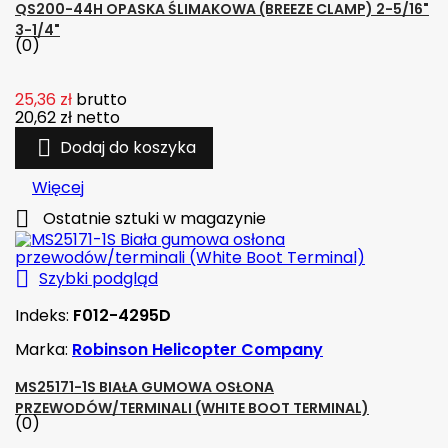
QS200-44H OPASKA ŚLIMAKOWA (BREEZE CLAMP) 2-5/16"
3-1/4"
(0)
25,36 zł
brutto
20,62 zł
netto

Dodaj do koszyka
Więcej

Ostatnie sztuki w magazynie

Szybki podgląd
Indeks:
F012-4295D
Marka:
Robinson Helicopter Company
MS25171-1S BIAŁA GUMOWA OSŁONA
PRZEWODÓW/TERMINALI (WHITE BOOT TERMINAL)
(0)