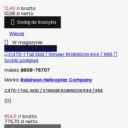
12,40 zł
brutto
10,08 zł
netto

Dodaj do koszyka
Więcej

W magazynie
Obecnie brak na stanie

Szybki podgląd
Indeks:
B608-76707
Marka:
Robinson Helicopter Company
C470-1 TAIL SKID / STINGER ROBINSON R44 / R66
(0)
954,11 zł
brutto
775,70 zł
netto