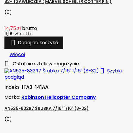
82-11 ZAWLECZKA ( MARVEL SCHEBLER COTTER PIN )
(0)
14,75 zł
brutto
11,99 zł
netto

Dodaj do koszyka
Więcej

Ostatnie sztuki w magazynie

Szybki
podgląd
Indeks:
1FA3-141AA
Marka:
Robinson Helicopter Company
AN525-832R7 ŚRUBKA 7/16" 1/16" (8-32)
(0)