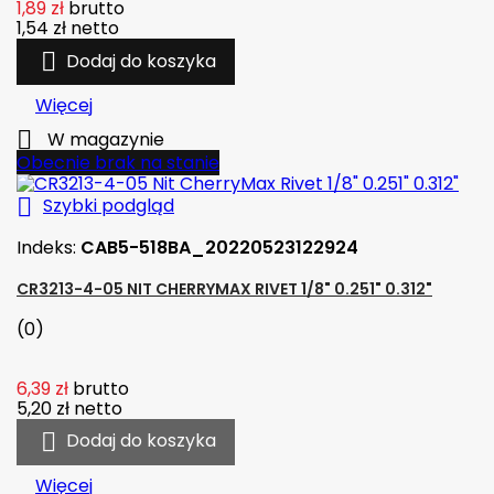
1,89 zł
brutto
1,54 zł
netto

Dodaj do koszyka
Więcej

W magazynie
Obecnie brak na stanie

Szybki podgląd
Indeks:
CAB5-518BA_20220523122924
CR3213-4-05 NIT CHERRYMAX RIVET 1/8" 0.251" 0.312"
(0)
6,39 zł
brutto
5,20 zł
netto

Dodaj do koszyka
Więcej