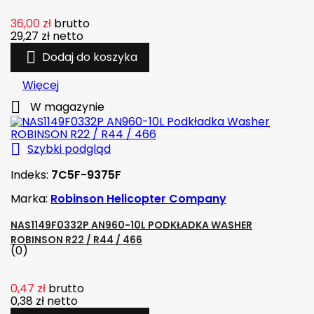
36,00 zł
brutto
29,27 zł
netto

Dodaj do koszyka
Więcej

W magazynie

Szybki podgląd
Indeks:
7C5F-9375F
Marka:
Robinson Helicopter Company
NAS1149F0332P AN960-10L PODKŁADKA WASHER
ROBINSON R22 / R44 / 466
(0)
0,47 zł
brutto
0,38 zł
netto