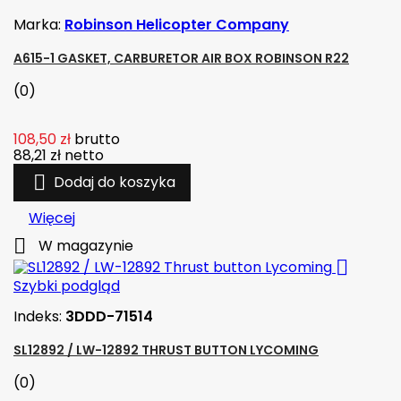
Marka:
Robinson Helicopter Company
A615-1 GASKET, CARBURETOR AIR BOX ROBINSON R22
(0)
108,50 zł
brutto
88,21 zł
netto

Dodaj do koszyka
Więcej

W magazynie

Szybki podgląd
Indeks:
3DDD-71514
SL12892 / LW-12892 THRUST BUTTON LYCOMING
(0)