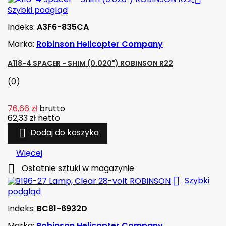
Szybki podgląd
Indeks:
A3F6-835CA
Marka:
Robinson Helicopter Company
A118-4 SPACER - SHIM (0.020") ROBINSON R22
(0)
76,66 zł
brutto
62,33 zł
netto

Dodaj do koszyka
Więcej

Ostatnie sztuki w magazynie

Szybki
podgląd
Indeks:
BC81-6932D
Marka:
Robinson Helicopter Company