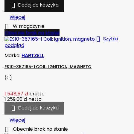

Dodaj do koszyka
Więcej

W magazynie
Obecnie brak na stanie

Szybki
podgląd
Marka:
HARTZELL
ES10-357165-1 COIL: IGNITION, MAGNETO
(0)
1 548,57 zł
brutto
1 259,00 zł
netto

Dodaj do koszyka
Więcej

Obecnie brak na stanie