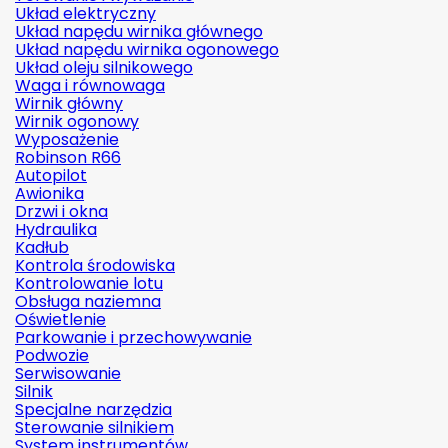
Układ elektryczny
Układ napędu wirnika głównego
Układ napędu wirnika ogonowego
Układ oleju silnikowego
Waga i równowaga
Wirnik główny
Wirnik ogonowy
Wyposażenie
Robinson R66
Autopilot
Awionika
Drzwi i okna
Hydraulika
Kadłub
Kontrola środowiska
Kontrolowanie lotu
Obsługa naziemna
Oświetlenie
Parkowanie i przechowywanie
Podwozie
Serwisowanie
Silnik
Specjalne narzędzia
Sterowanie silnikiem
System instrumentów