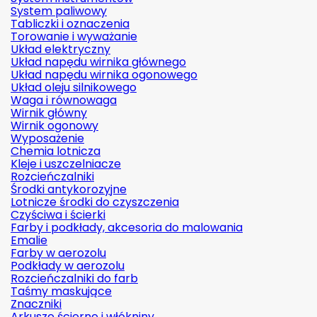
System paliwowy
Tabliczki i oznaczenia
Torowanie i wyważanie
Układ elektryczny
Układ napędu wirnika głównego
Układ napędu wirnika ogonowego
Układ oleju silnikowego
Waga i równowaga
Wirnik główny
Wirnik ogonowy
Wyposażenie
Chemia lotnicza
Kleje i uszczelniacze
Rozcieńczalniki
Środki antykorozyjne
Lotnicze środki do czyszczenia
Czyściwa i ścierki
Farby i podkłady, akcesoria do malowania
Emalie
Farby w aerozolu
Podkłady w aerozolu
Rozcieńczalniki do farb
Taśmy maskujące
Znaczniki
Arkusze ścierne i włókniny