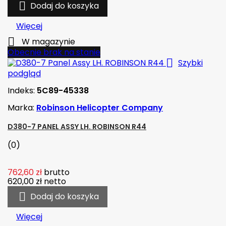

Dodaj do koszyka
Więcej

W magazynie
Obecnie brak na stanie

Szybki
podgląd
Indeks:
5C89-45338
Marka:
Robinson Helicopter Company
D380-7 PANEL ASSY LH. ROBINSON R44
(0)
762,60 zł
brutto
620,00 zł
netto

Dodaj do koszyka
Więcej