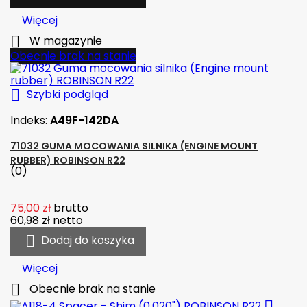
Więcej

W magazynie
Obecnie brak na stanie

Szybki podgląd
Indeks:
A49F-142DA
71032 GUMA MOCOWANIA SILNIKA (ENGINE MOUNT
RUBBER) ROBINSON R22
(0)
75,00 zł
brutto
60,98 zł
netto

Dodaj do koszyka
Więcej

Obecnie brak na stanie
