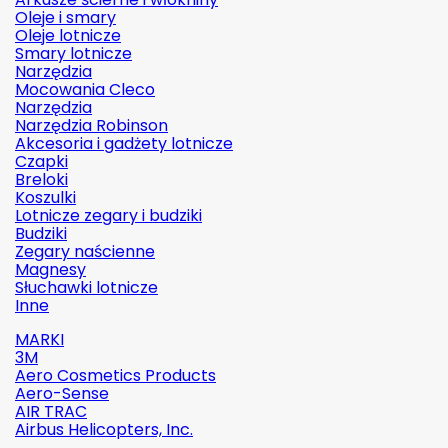
Oleje i smary
Oleje lotnicze
Smary lotnicze
Narzędzia
Mocowania Cleco
Narzędzia
Narzędzia Robinson
Akcesoria i gadżety lotnicze
Czapki
Breloki
Koszulki
Lotnicze zegary i budziki
Budziki
Zegary naścienne
Magnesy
Słuchawki lotnicze
Inne
MARKI
3M
Aero Cosmetics Products
Aero-Sense
AIR TRAC
Airbus Helicopters, Inc.