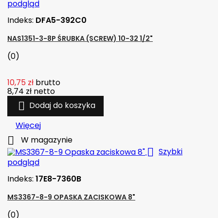
podgląd
Indeks:
DFA5-392C0
NAS1351-3-8P ŚRUBKA (SCREW) 10-32 1/2"
(0)
10,75 zł
brutto
8,74 zł
netto

Dodaj do koszyka
Więcej

W magazynie

Szybki
podgląd
Indeks:
17E8-7360B
MS3367-8-9 OPASKA ZACISKOWA 8"
(0)