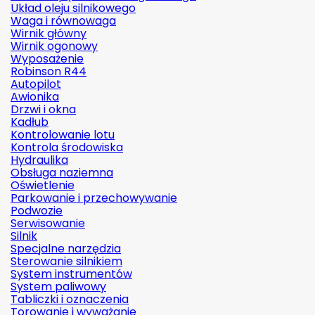
Układ oleju silnikowego
Waga i równowaga
Wirnik główny
Wirnik ogonowy
Wyposażenie
Robinson R44
Autopilot
Awionika
Drzwi i okna
Kadłub
Kontrolowanie lotu
Kontrola środowiska
Hydraulika
Obsługa naziemna
Oświetlenie
Parkowanie i przechowywanie
Podwozie
Serwisowanie
Silnik
Specjalne narzędzia
Sterowanie silnikiem
System instrumentów
System paliwowy
Tabliczki i oznaczenia
Torowanie i wyważanie