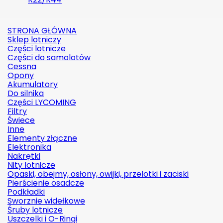
STRONA GŁÓWNA
Sklep lotniczy
Części lotnicze
Części do samolotów
Cessna
Opony
Akumulatory
Do silnika
Części LYCOMING
Filtry
Świece
Inne
Elementy złączne
Elektronika
Nakrętki
Nity lotnicze
Opaski, obejmy, osłony, owijki, przelotki i zaciski
Pierścienie osadcze
Podkładki
Sworznie widełkowe
Śruby lotnicze
Uszczelki i O-Ringi