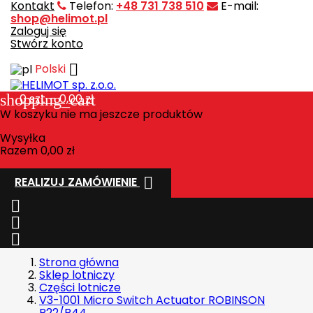
Kontakt
Telefon:
+48 731 738 510
E-mail:
shop@helimot.pl
Zaloguj się
Stwórz konto

Polski
shopping_cart
0
szt. - 0,00 zł
W koszyku nie ma jeszcze produktów
Wysyłka
Razem
0,00 zł

REALIZUJ ZAMÓWIENIE



Strona główna
Sklep lotniczy
Części lotnicze
V3-1001 Micro Switch Actuator ROBINSON
R22/R44