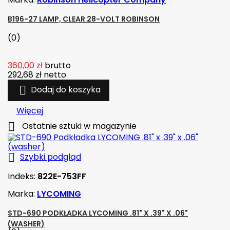
B196-27 LAMP, CLEAR 28-VOLT ROBINSON
(0)
360,00 zł
brutto
292,68 zł
netto

Dodaj do koszyka
Więcej

Ostatnie sztuki w magazynie

Szybki podgląd
Indeks:
822E-753FF
Marka:
LYCOMING
STD-690 PODKŁADKA LYCOMING .81" X .39" X .06"
(WASHER)