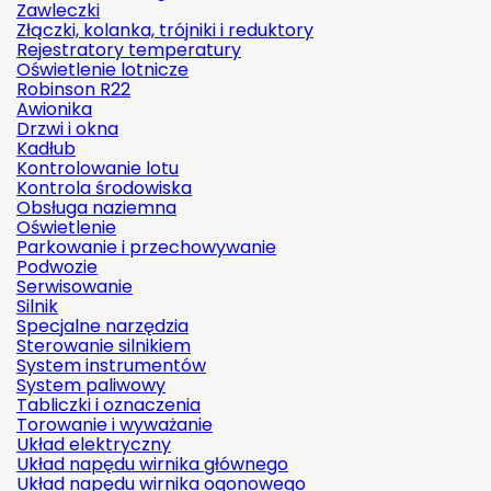
Zawleczki
Złączki, kolanka, trójniki i reduktory
Rejestratory temperatury
Oświetlenie lotnicze
Robinson R22
Awionika
Drzwi i okna
Kadłub
Kontrolowanie lotu
Kontrola środowiska
Obsługa naziemna
Oświetlenie
Parkowanie i przechowywanie
Podwozie
Serwisowanie
Silnik
Specjalne narzędzia
Sterowanie silnikiem
System instrumentów
System paliwowy
Tabliczki i oznaczenia
Torowanie i wyważanie
Układ elektryczny
Układ napędu wirnika głównego
Układ napędu wirnika ogonowego