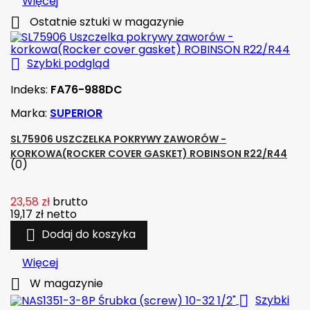
Więcej

Ostatnie sztuki w magazynie

Szybki podgląd
Indeks:
FA76-988DC
Marka:
SUPERIOR
SL75906 USZCZELKA POKRYWY ZAWORÓW -
KORKOWA(ROCKER COVER GASKET) ROBINSON R22/R44
(0)
23,58 zł
brutto
19,17 zł
netto

Dodaj do koszyka
Więcej

W magazynie

Szybki