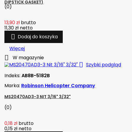
DIPSTICK GASKET)
(0)
13,90 zł
brutto
11,30 zł
netto

Dodaj do koszyka
Więcej

W magazynie

Szybki podgląd
Indeks:
AB8B-5182B
Marka:
Robinson Helicopter Company
MS20470AD3-3 NIT 3/16" 3/32"
(0)
0,18 zł
brutto
0,15 zł
netto