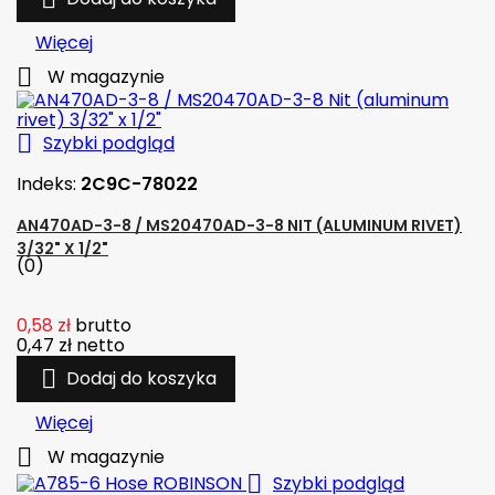
Więcej

W magazynie

Szybki podgląd
Indeks:
2C9C-78022
AN470AD-3-8 / MS20470AD-3-8 NIT (ALUMINUM RIVET)
3/32" X 1/2"
(0)
0,58 zł
brutto
0,47 zł
netto

Dodaj do koszyka
Więcej

W magazynie

Szybki podgląd