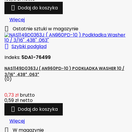

Dodaj do koszyka
Więcej

Ostatnie sztuki w magazynie

Szybki podgląd
Indeks:
5DA1-76499
NAS1149D0363J ( AN960PD-10 ) PODKŁADKA WASHER 10 /
3/16" .438" .063"
(0)
0,73 zł
brutto
0,59 zł
netto

Dodaj do koszyka
Więcej

W magazynie