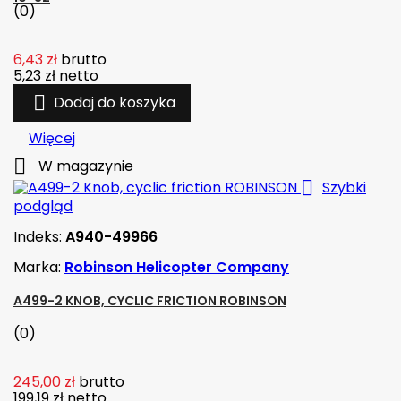
(0)
6,43 zł
brutto
5,23 zł
netto

Dodaj do koszyka
Więcej

W magazynie

Szybki
podgląd
Indeks:
A940-49966
Marka:
Robinson Helicopter Company
A499-2 KNOB, CYCLIC FRICTION ROBINSON
(0)
245,00 zł
brutto
199,19 zł
netto