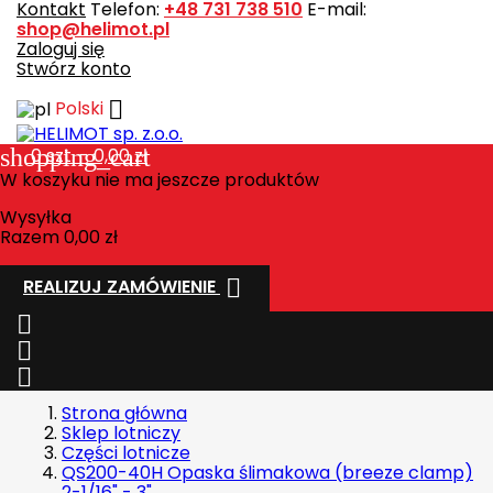
Kontakt
Telefon:
+48 731 738 510
E-mail:
shop@helimot.pl
Zaloguj się
Stwórz konto

Polski
shopping_cart
0
szt. - 0,00 zł
W koszyku nie ma jeszcze produktów
Wysyłka
Razem
0,00 zł

REALIZUJ ZAMÓWIENIE



Strona główna
Sklep lotniczy
Części lotnicze
QS200-40H Opaska ślimakowa (breeze clamp)
2-1/16" - 3"