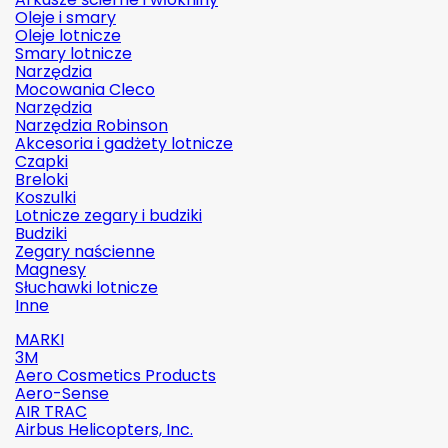
Oleje i smary
Oleje lotnicze
Smary lotnicze
Narzędzia
Mocowania Cleco
Narzędzia
Narzędzia Robinson
Akcesoria i gadżety lotnicze
Czapki
Breloki
Koszulki
Lotnicze zegary i budziki
Budziki
Zegary naścienne
Magnesy
Słuchawki lotnicze
Inne
MARKI
3M
Aero Cosmetics Products
Aero-Sense
AIR TRAC
Airbus Helicopters, Inc.