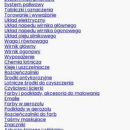
System paliwowy
Tabliczki i oznaczenia
Torowanie i wyważanie
Układ elektryczny
Układ napędu wirnika głównego
Układ napędu wirnika ogonowego
Układ oleju silnikowego
Waga i równowaga
Wirnik główny
Wirnik ogonowy
Wyposażenie
Chemia lotnicza
Kleje i uszczelniacze
Rozcieńczalniki
Środki antykorozyjne
Lotnicze środki do czyszczenia
Czyściwa i ścierki
Farby i podkłady, akcesoria do malowania
Emalie
Farby w aerozolu
Podkłady w aerozolu
Rozcieńczalniki do farb
Taśmy maskujące
Znaczniki
Arkusze ścierne i włókniny