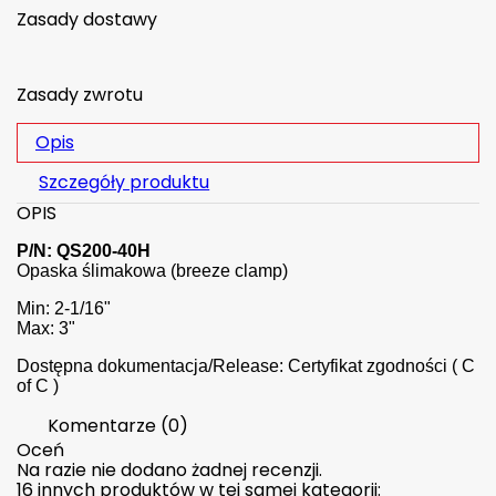
Zasady dostawy
Zasady zwrotu
Opis
Szczegóły produktu
OPIS
P/N: QS200-40H
Opaska ślimakowa (breeze clamp)
Min: 2-1/16"
Max: 3"
Dostępna dokumentacja/Release: Certyfikat zgodności ( C
of C )
Komentarze (0)
Oceń
Na razie nie dodano żadnej recenzji.
16 innych produktów w tej samej kategorii: