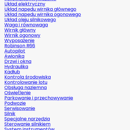
Układ elektryczny
Układ napędu wirnika głównego
Układ napędu wirnika ogonowego
Układ oleju silnikowego
Waga i równowaga
Wirnik główny
Wirnik ogonowy
Wyposażenie
Robinson R66
Autopilot
Awionika
Drzwi i okna
Hydraulika
Kadłub
Kontrola środowiska
Kontrolowanie lotu
Obsługa naziemna
Oświetlenie
Parkowanie i przechowywanie
Podwozie
Serwisowanie
Silnik
Specjalne narzędzia
Sterowanie silnikiem
System instrumentów