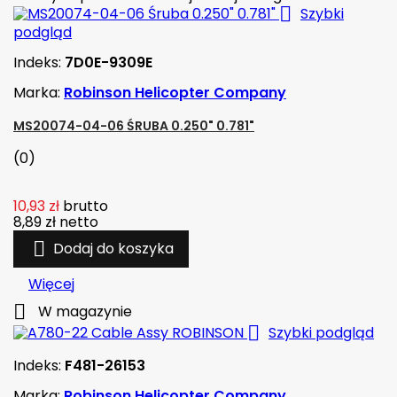

Szybki
podgląd
Indeks:
7D0E-9309E
Marka:
Robinson Helicopter Company
MS20074-04-06 ŚRUBA 0.250" 0.781"
(0)
10,93 zł
brutto
8,89 zł
netto

Dodaj do koszyka
Więcej

W magazynie

Szybki podgląd
Indeks:
F481-26153
Marka:
Robinson Helicopter Company