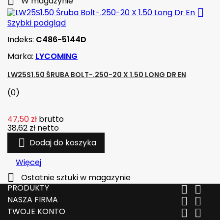

W magazynie

Szybki podgląd
Indeks:
C486-5144D
Marka:
LYCOMING
LW25S1.50 ŚRUBA BOLT-.250-20 X 1.50 LONG DR EN
(0)
47,50 zł
brutto
38,62 zł
netto

Dodaj do koszyka
Więcej

Ostatnie sztuki w magazynie
PRODUKTY


NASZA FIRMA


TWOJE KONTO

