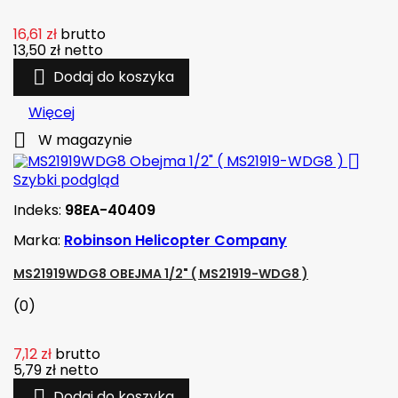
16,61 zł
brutto
13,50 zł
netto

Dodaj do koszyka
Więcej

W magazynie

Szybki podgląd
Indeks:
98EA-40409
Marka:
Robinson Helicopter Company
MS21919WDG8 OBEJMA 1/2" ( MS21919-WDG8 )
(0)
7,12 zł
brutto
5,79 zł
netto

Dodaj do koszyka