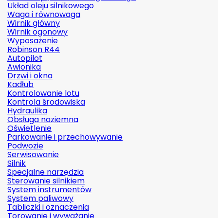
Układ oleju silnikowego
Waga i równowaga
Wirnik główny
Wirnik ogonowy
Wyposażenie
Robinson R44
Autopilot
Awionika
Drzwi i okna
Kadłub
Kontrolowanie lotu
Kontrola środowiska
Hydraulika
Obsługa naziemna
Oświetlenie
Parkowanie i przechowywanie
Podwozie
Serwisowanie
Silnik
Specjalne narzędzia
Sterowanie silnikiem
System instrumentów
System paliwowy
Tabliczki i oznaczenia
Torowanie i wyważanie