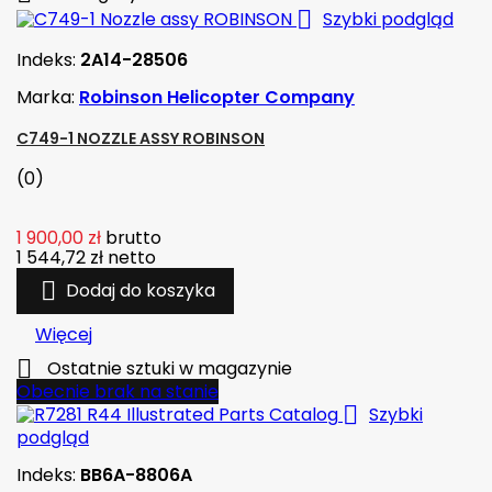

Szybki podgląd
Indeks:
2A14-28506
Marka:
Robinson Helicopter Company
C749-1 NOZZLE ASSY ROBINSON
(0)
1 900,00 zł
brutto
1 544,72 zł
netto

Dodaj do koszyka
Więcej

Ostatnie sztuki w magazynie
Obecnie brak na stanie

Szybki
podgląd
Indeks:
BB6A-8806A