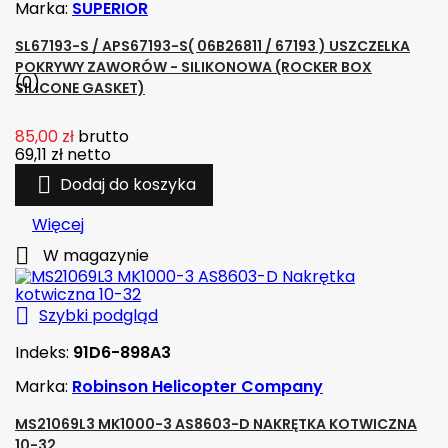
Marka:
SUPERIOR
SL67193-S / APS67193-S( 06B26811 / 67193 ) USZCZELKA
POKRYWY ZAWORÓW - SILIKONOWA (ROCKER BOX
(0)
SILICONE GASKET)
85,00 zł
brutto
69,11 zł
netto

Dodaj do koszyka
Więcej

W magazynie

Szybki podgląd
Indeks:
91D6-898A3
Marka:
Robinson Helicopter Company
MS21069L3 MK1000-3 AS8603-D NAKRĘTKA KOTWICZNA
10-32