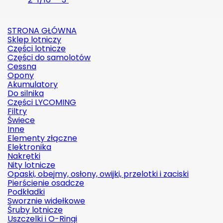
STRONA GŁÓWNA
Sklep lotniczy
Części lotnicze
Części do samolotów
Cessna
Opony
Akumulatory
Do silnika
Części LYCOMING
Filtry
Świece
Inne
Elementy złączne
Elektronika
Nakrętki
Nity lotnicze
Opaski, obejmy, osłony, owijki, przelotki i zaciski
Pierścienie osadcze
Podkładki
Sworznie widełkowe
Śruby lotnicze
Uszczelki i O-Ringi