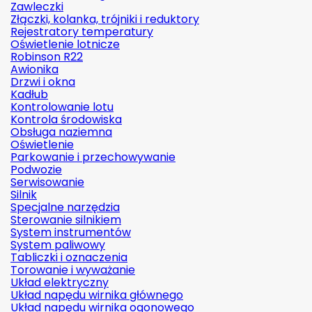
Zawleczki
Złączki, kolanka, trójniki i reduktory
Rejestratory temperatury
Oświetlenie lotnicze
Robinson R22
Awionika
Drzwi i okna
Kadłub
Kontrolowanie lotu
Kontrola środowiska
Obsługa naziemna
Oświetlenie
Parkowanie i przechowywanie
Podwozie
Serwisowanie
Silnik
Specjalne narzędzia
Sterowanie silnikiem
System instrumentów
System paliwowy
Tabliczki i oznaczenia
Torowanie i wyważanie
Układ elektryczny
Układ napędu wirnika głównego
Układ napędu wirnika ogonowego