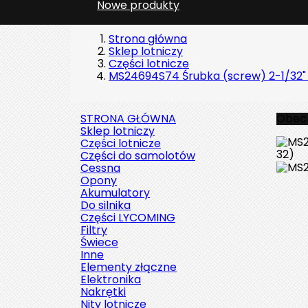
Nowe produkty
Strona główna
Sklep lotniczy
Części lotnicze
MS24694S74 Śrubka (screw) 2-1/32" 1
STRONA GŁÓWNA
Obecn
Sklep lotniczy
Części lotnicze
Części do samolotów
Cessna
Opony
Akumulatory
Do silnika
Części LYCOMING
Filtry
Świece
Inne
Elementy złączne
Elektronika
Nakrętki
Nity lotnicze