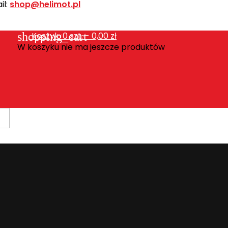
l:
shop@helimot.pl
shopping_cart
Koszyk:
0
szt. - 0,00 zł
W koszyku nie ma jeszcze produktów