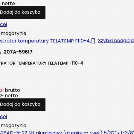
ł
netto
Dodaj do koszyka
cej
magazynie

Szybki podgląd
s:
207A-59617
TRATOR TEMPERATURY TELATEMP F110-4
zł
brutto
zł
netto
Dodaj do koszyka
cej
magazynie