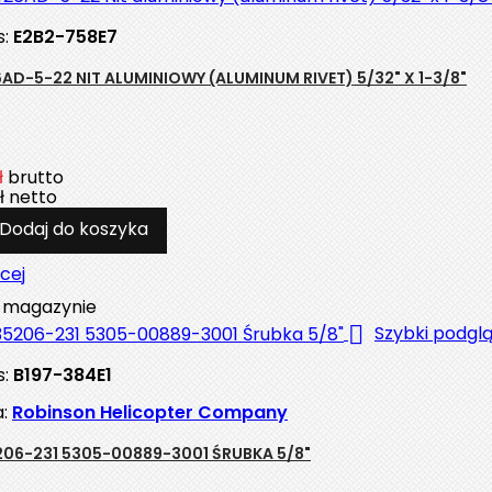
s:
E2B2-758E7
AD-5-22 NIT ALUMINIOWY (ALUMINUM RIVET) 5/32" X 1-3/8"
ł
brutto
ł
netto
Dodaj do koszyka
cej
magazynie

Szybki podgl
s:
B197-384E1
a:
Robinson Helicopter Company
06-231 5305-00889-3001 ŚRUBKA 5/8"