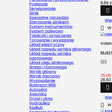
8,89 z
Podwozie
Serwisowanie

Silnik
Specjalne narzędzia
Wię
Sterowanie silnikiem
System instrumentów

W 
System paliwowy
Tabliczki i oznaczenia
Torowanie i wyważanie
Indek
Układ elektryczny
Układ napędu wirnika głównego
REJES
Układ napędu wirnika
ogonowego
(0)
Układ oleju silnikowego
Waga i równowaga
Wirnik główny
35,06 
Wirnik ogonowy
28,50 
Wyposażenie
Robinson R66

Autopilot
Awionika
Wię
Drzwi i okna
Hydraulika

W 
Kadłub