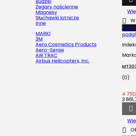
Budziki
Zegary naścienne
Wię
Magnesy
Słuchawki lotnicze

W 
Inne
Obecn
MARKI
podg
3M
Aero Cosmetics Products
Indek
Aero-Sense
Mark
AIR TRAC
Airbus Helicopters, Inc.
MT303
(0)

Szybki podgląd
4 750,
3 861,
Indeks:
2142-509C2

Marka:
Robinson Helicopter
Company
Wię
AN526C-832-R8 ŚRUBKA 1/2" (8-

Ob
32)