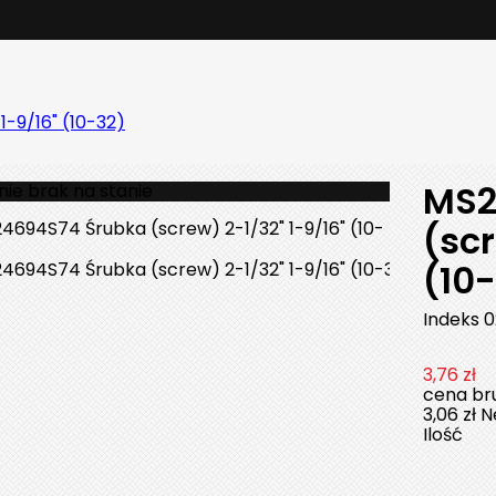
-9/16" (10-32)
MS2
ie brak na stanie
(scr
(10
Indeks
0
3,76 zł
cena bru
3,06 zł
N
Ilość