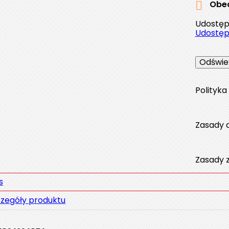
Obec

Udostępn
Udostępn
Polityk
Zasady 
Zasady 
s
zegóły produktu