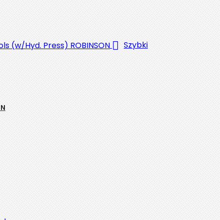

Szybki
ON