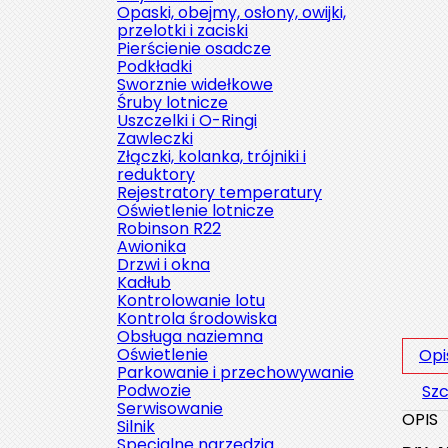
Opaski, obejmy, osłony, owijki,
przelotki i zaciski
Pierścienie osadcze
Podkładki
Sworznie widełkowe
Śruby lotnicze
Uszczelki i O-Ringi
Zawleczki
Złączki, kolanka, trójniki i
reduktory
Rejestratory temperatury
Oświetlenie lotnicze
Robinson R22
Awionika
Drzwi i okna
Kadłub
Kontrolowanie lotu
Kontrola środowiska
Obsługa naziemna
Oświetlenie
Opi
Parkowanie i przechowywanie
Podwozie
Szc
Serwisowanie
OPIS
Silnik
Specjalne narzędzia