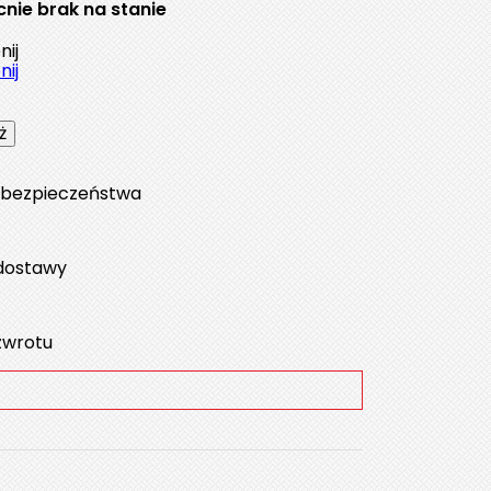
nie brak na stanie
ij
ij
a bezpieczeństwa
dostawy
zwrotu