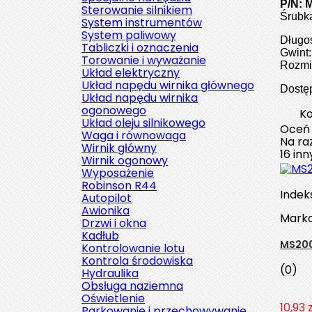
P/N: 
Sterowanie silnikiem
Śrubka
System instrumentów
System paliwowy
Długoś
Tabliczki i oznaczenia
Gwint:
Torowanie i wyważanie
Rozmi
Układ elektryczny
Układ napędu wirnika głównego
Dostę
Układ napędu wirnika
ogonowego
Ko
Układ oleju silnikowego
Oceń
Waga i równowaga
Na raz
Wirnik główny
16 in
Wirnik ogonowy
Wyposażenie
Robinson R44
Indek
Autopilot
Awionika
Mark
Drzwi i okna
Kadłub
MS200
Kontrolowanie lotu
Kontrola środowiska
(0)
Hydraulika
Obsługa naziemna
Oświetlenie
10,93 z
Parkowanie i przechowywanie