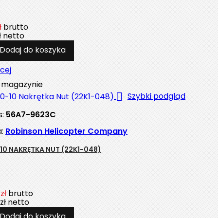
ł
brutto
ł
netto
Dodaj do koszyka
cej
magazynie

Szybki podgląd
s:
56A7-9623C
a:
Robinson Helicopter Company
10 NAKRĘTKA NUT (22K1-048)
zł
brutto
zł
netto
Dodaj do koszyka