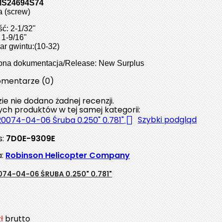
MS24694S74
 (screw)
ć: 2-1/32"
 1-9/16"
ar gwintu:(10-32)
pna dokumentacja/Release: New Surplus
mentarze (0)
ie nie dodano żadnej recenzji.
nych produktów w tej samej kategorii:

Szybki podgląd
s:
7D0E-9309E
a:
Robinson Helicopter Company
74-04-06 ŚRUBA 0.250" 0.781"
ł
brutto