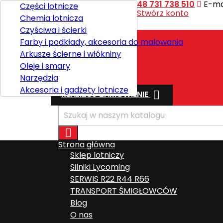
Kontakt
Telefon:
+48 731 738 510
E-mai
Części lotnicze
Witaj,
Zaloguj się
lub
Stwórz konto
Chemia lotnicza

Polski
Czyściwa i ścierki
Farby i podkłady, akcesoria do malowania
Arkusze ścierne i włókniny
Wysyłka
Oleje i smary
Razem
0,00 zł
Narzędzia
Akcesoria i gadżety lotnicze

REALIZUJ ZAMÓWIENIE

Strona główna
Sklep lotniczy
Silniki Lycoming
SERWIS R22 R44 R66
TRANSPORT ŚMIGŁOWCÓW
Blog
O nas