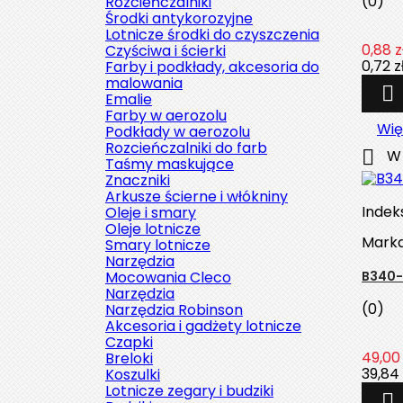
(0)
Rozcieńczalniki
Środki antykorozyjne
Lotnicze środki do czyszczenia
0,88 z
Czyściwa i ścierki
0,72 z
Farby i podkłady, akcesoria do
malowania

Emalie
Farby w aerozolu
Wię
Podkłady w aerozolu
Rozcieńczalniki do farb

W 
Taśmy maskujące
Znaczniki
Arkusze ścierne i włókniny
Indek
Oleje i smary
Oleje lotnicze
Mark
Smary lotnicze
Narzędzia
Mocowania Cleco
B340-
Narzędzia
(0)
Narzędzia Robinson
Akcesoria i gadżety lotnicze
Czapki
49,00 
Breloki
39,84 
Koszulki
Lotnicze zegary i budziki
