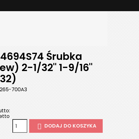
4694S74 Śrubka
ew) 2-1/32" 1-9/16"
-32)
265-700A3
tto:
etto
DODAJ DO KOSZYKA
