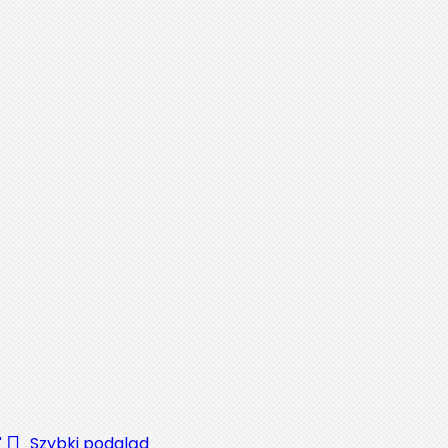

Szybki podgląd