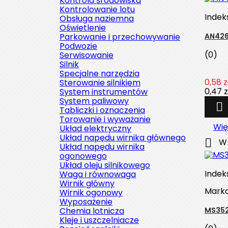
Kontrola środowiska
Kontrolowanie lotu
Indek
Obsługa naziemna
Oświetlenie
Parkowanie i przechowywanie
AN426
Podwozie
(0)
Serwisowanie
Silnik
Specjalne narzędzia
0,58 z
Sterowanie silnikiem
0,47 z
System instrumentów
System paliwowy

Tabliczki i oznaczenia
Torowanie i wyważanie
Wię
Układ elektryczny
Układ napędu wirnika głównego

W 
Układ napędu wirnika
ogonowego
Układ oleju silnikowego
Indek
Waga i równowaga
Wirnik główny
Mark
Wirnik ogonowy
Wyposażenie
Chemia lotnicza
MS352
Kleje i uszczelniacze