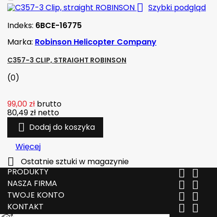

Szybki podgląd
Indeks:
6BCE-16775
Marka:
Robinson Helicopter Company
C357-3 CLIP, STRAIGHT ROBINSON
(0)
99,00 zł
brutto
80,49 zł
netto

Dodaj do koszyka
Więcej

Ostatnie sztuki w magazynie
PRODUKTY


NASZA FIRMA


TWOJE KONTO


KONTAKT

