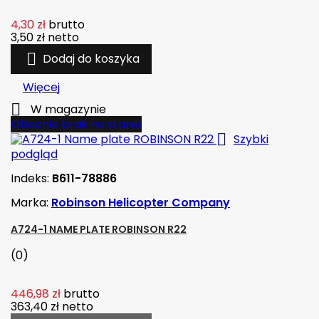
4,30 zł
brutto
3,50 zł
netto

Dodaj do koszyka
Więcej

W magazynie
Obecnie brak na stanie

Szybki
podgląd
Indeks:
B611-78886
Marka:
Robinson Helicopter Company
A724-1 NAME PLATE ROBINSON R22
(0)
446,98 zł
brutto
363,40 zł
netto