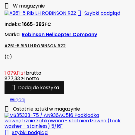

W magazynie

Szybki podgląd
Indeks:
1665-382FC
Marka:
Robinson Helicopter Company
A261-5 RIB LH ROBINSON R22
(0)
1 079,11 zł
brutto
877,33 zł
netto

Dodaj do koszyka
Więcej

Ostatnie sztuki w magazynie

Szybki podgląd