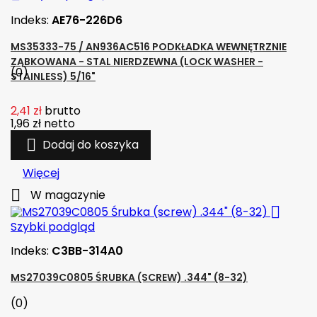
Indeks:
AE76-226D6
MS35333-75 / AN936AC516 PODKŁADKA WEWNĘTRZNIE
ZĄBKOWANA - STAL NIERDZEWNA (LOCK WASHER -
(0)
STAINLESS) 5/16"
2,41 zł
brutto
1,96 zł
netto

Dodaj do koszyka
Więcej

W magazynie

Szybki podgląd
Indeks:
C3BB-314A0
MS27039C0805 ŚRUBKA (SCREW) .344" (8-32)
(0)