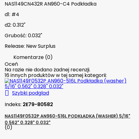
NAS1149CN432R AN960-C4 Podkładka
d1: #4
d2: 0.312"
Grubość: 0.032"
Release: New Surplus
Komentarze (0)
Oceń
Na razie nie dodano żadnej recenzji.
16 innych produktów w tej samej kategorii:

Szybki podgląd
Indeks:
2E79-80582
NAS1149F0532P AN960-516L PODKŁADKA (WASHER) 5/16"
0.562" 0.328" 0.032"
(0)