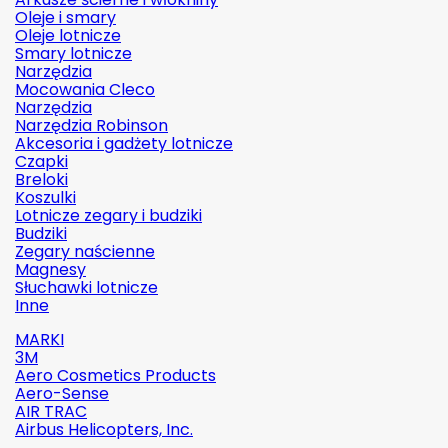
Oleje i smary
Oleje lotnicze
Smary lotnicze
Narzędzia
Mocowania Cleco
Narzędzia
Narzędzia Robinson
Akcesoria i gadżety lotnicze
Czapki
Breloki
Koszulki
Lotnicze zegary i budziki
Budziki
Zegary naścienne
Magnesy
Słuchawki lotnicze
Inne
MARKI
3M
Aero Cosmetics Products
Aero-Sense
AIR TRAC
Airbus Helicopters, Inc.