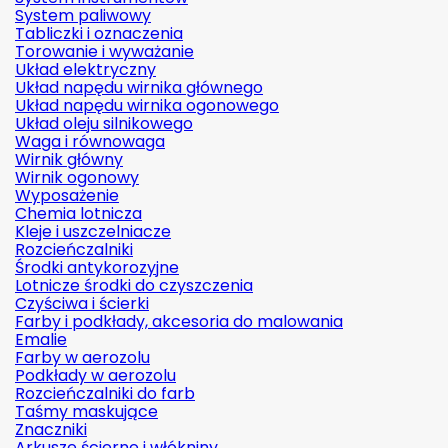
System paliwowy
Tabliczki i oznaczenia
Torowanie i wyważanie
Układ elektryczny
Układ napędu wirnika głównego
Układ napędu wirnika ogonowego
Układ oleju silnikowego
Waga i równowaga
Wirnik główny
Wirnik ogonowy
Wyposażenie
Chemia lotnicza
Kleje i uszczelniacze
Rozcieńczalniki
Środki antykorozyjne
Lotnicze środki do czyszczenia
Czyściwa i ścierki
Farby i podkłady, akcesoria do malowania
Emalie
Farby w aerozolu
Podkłady w aerozolu
Rozcieńczalniki do farb
Taśmy maskujące
Znaczniki
Arkusze ścierne i włókniny