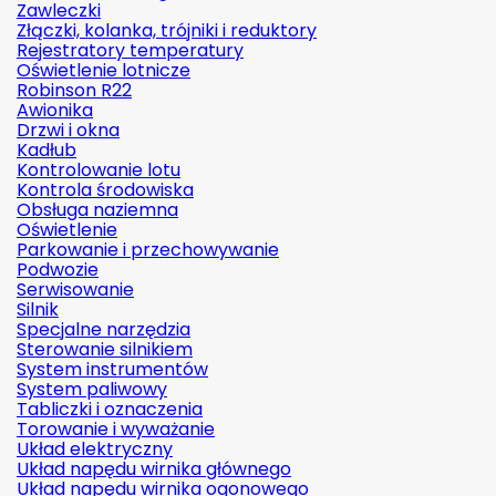
Zawleczki
Złączki, kolanka, trójniki i reduktory
Rejestratory temperatury
Oświetlenie lotnicze
Robinson R22
Awionika
Drzwi i okna
Kadłub
Kontrolowanie lotu
Kontrola środowiska
Obsługa naziemna
Oświetlenie
Parkowanie i przechowywanie
Podwozie
Serwisowanie
Silnik
Specjalne narzędzia
Sterowanie silnikiem
System instrumentów
System paliwowy
Tabliczki i oznaczenia
Torowanie i wyważanie
Układ elektryczny
Układ napędu wirnika głównego
Układ napędu wirnika ogonowego