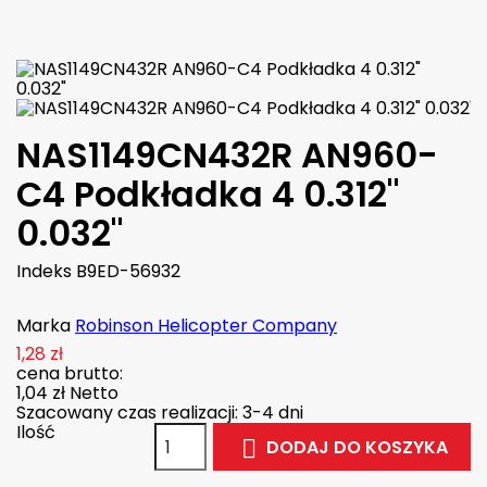

W magazynie
NAS1149CN432R AN960-
C4 Podkładka 4 0.312"
0.032"
Indeks
B9ED-56932
Marka
Robinson Helicopter Company
1,28 zł
cena brutto:
1,04 zł
Netto
Szacowany czas realizacji: 3-4 dni
Ilość
DODAJ DO KOSZYKA
