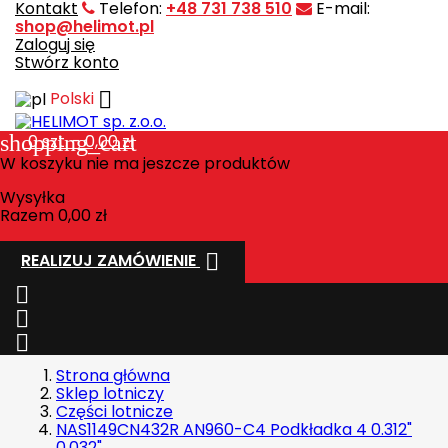
Kontakt
Telefon:
+48 731 738 510
E-mail:
shop@helimot.pl
Zaloguj się
Stwórz konto

Polski
shopping_cart
0
szt. - 0,00 zł
W koszyku nie ma jeszcze produktów
Wysyłka
Razem
0,00 zł

REALIZUJ ZAMÓWIENIE



Strona główna
Sklep lotniczy
Części lotnicze
NAS1149CN432R AN960-C4 Podkładka 4 0.312"
0.032"