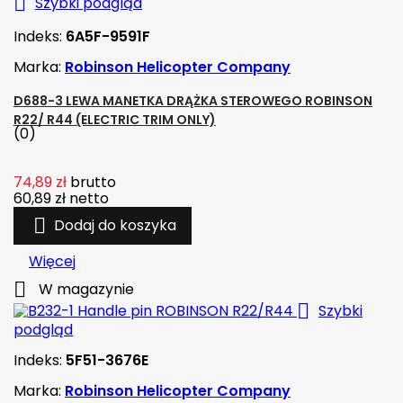

Szybki podgląd
Indeks:
6A5F-9591F
Marka:
Robinson Helicopter Company
D688-3 LEWA MANETKA DRĄŻKA STEROWEGO ROBINSON
R22/ R44 (ELECTRIC TRIM ONLY)
(0)
74,89 zł
brutto
60,89 zł
netto

Dodaj do koszyka
Więcej

W magazynie

Szybki
podgląd
Indeks:
5F51-3676E
Marka:
Robinson Helicopter Company