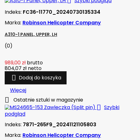

Szybki podgląd
Indeks:
FC36-11770_20240730135334
Marka:
Robinson Helicopter Company
A310-1 PANEL, UPPER, LH
(0)
989,00 zł
brutto
804,07 zł
netto

Dodaj do koszyka
Więcej

Ostatnie sztuki w magazynie

Szybki
podgląd
Indeks:
7871-265F9_20241121105803
Marka:
Robinson Helicopter Company