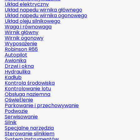
Układ elektryczny
Układ napędu wirnika głównego
Układ napędu wirnika ogonowego
Układ oleju silnikowego
Waga i równowaga
Wirnik główny
Wirnik ogonowy
Wyposażenie
Robinson R66
Autopilot
Awionika
Drzwi i okna
Hydraulika
Kadłub
Kontrola środowiska
Kontrolowanie lotu
Obsługa naziemna
Oświetlenie
Parkowanie i przechowywanie
Podwozie
Serwisowanie
Silnik
Specjalne narzędzia
Sterowanie silnikiem
System instrumentów