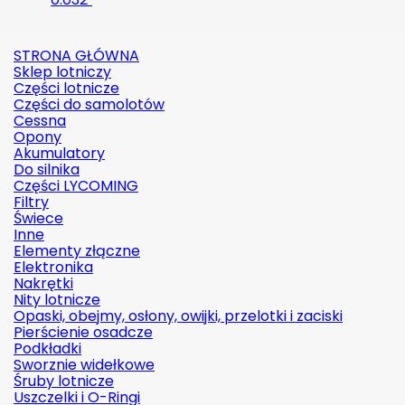
STRONA GŁÓWNA
Sklep lotniczy
Części lotnicze
Części do samolotów
Cessna
Opony
Akumulatory
Do silnika
Części LYCOMING
Filtry
Świece
Inne
Elementy złączne
Elektronika
Nakrętki
Nity lotnicze
Opaski, obejmy, osłony, owijki, przelotki i zaciski
Pierścienie osadcze
Podkładki
Sworznie widełkowe
Śruby lotnicze
Uszczelki i O-Ringi