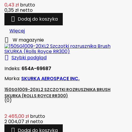
0,43 zł
brutto
0,35 zł
netto

Dodaj do koszyka
Więcej

W magazynie

Szybki podgląd
Indeks:
654A-69687
Marka:
SKURKA AEROSPACE INC.
150SG1009-20XL2 SZCZOTKI ROZRUSZNIKA BRUSH
SKURKA (ROLLS ROYCE RR300)
(0)
2 465,00 zł
brutto
2 004,07 zł
netto

Dodaj do koszyka