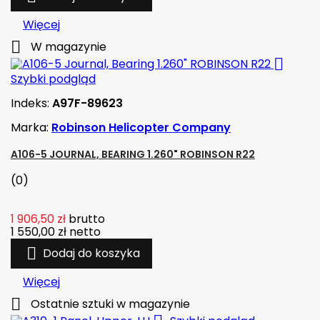
Więcej

W magazynie

Szybki podgląd
Indeks:
A97F-89623
Marka:
Robinson Helicopter Company
A106-5 JOURNAL, BEARING 1.260" ROBINSON R22
(0)
1 906,50 zł
brutto
1 550,00 zł
netto

Dodaj do koszyka
Więcej

Ostatnie sztuki w magazynie