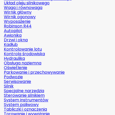
Układ oleju silnikowego
Waga i równowaga
Wirnik główny
Wirnik ogonowy
Wyposażenie
Robinson R44
Autopilot
Awionika
Drzwi i okna
Kadłub
Kontrolowanie lotu
Kontrola środowiska
Hydraulika
Obsługa naziemna
Oświetlenie
Parkowanie i przechowywanie
Podwozie
Serwisowanie
Silnik
Specjalne narzędzia
Sterowanie silnikiem
System instrumentów
System paliwowy
Tabliczki i oznaczenia
Torowanie i wyważanie