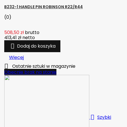
B232-1 HANDLE PIN ROBINSON R22/R44
(0)
508,50 zł
brutto
413,41 zł
netto

Dodaj do koszyka
Więcej

Ostatnie sztuki w magazynie
Obecnie brak na stanie

Szybki