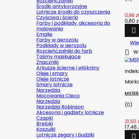
Rozcieńczalniki
Środki antykorozyjne
Lotnicze środki do czyszczenia
0,99 z
Czyściwa i ścierki
0,80 z
Farby i podkłady, akcesoria do
malowania

Emalie
Farby w aerozolu
Wię
Podkłady w aerozolu
Rozcieńczalniki do farb

W 
Taśmy maskujące
Znaczniki
Arkusze ścierne i włókniny
Indek
Oleje i smary
Oleje lotnicze
Mark
Smary lotnicze
Narzędzia
MS166
Mocowania Cleco
Narzędzia
(0)
Narzędzia Robinson
Akcesoria i gadżety lotnicze
Czapki
21,50 
Breloki
17,48 
Koszulki
Lotnicze zegary i budziki
