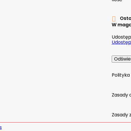
Osta

W maga
Udostępn
Udostępn
Polityk
Zasady 
Zasady 
s