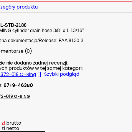
zegóły produktu
SL-STD-2180
NG cylinder drain hose 3/8" x 1-13/16"
pna dokumentacja/Release: FAA 8130-3
mentarze (0)
ie nie dodano żadnej recenzji.
nych produktów w tej samej kategorii:

Szybki podgląd
s:
67F9-463B0
2-019 O-RING
 zł
brutto
 zł
netto