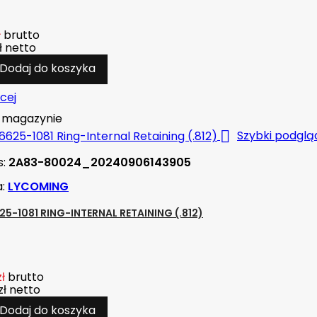
ł
brutto
ł
netto
Dodaj do koszyka
cej
magazynie

Szybki podglą
s:
2A83-80024_20240906143905
a:
LYCOMING
25-1081 RING-INTERNAL RETAINING (.812)
zł
brutto
zł
netto
Dodaj do koszyka