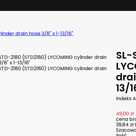
der drain hose 3/8" x 1-13/16"
SL-
LYC
drai
13/1
Indeks
A
49,00 zł
cena bru
39,84 zł
Szacowan
Ilość