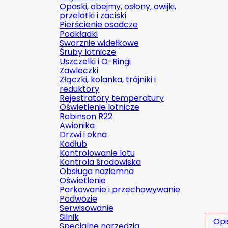
Opaski, obejmy, osłony, owijki,
przelotki i zaciski
Pierścienie osadcze
Podkładki
Sworznie widełkowe
Śruby lotnicze
Uszczelki i O-Ringi
Zawleczki
Złączki, kolanka, trójniki i
reduktory
Rejestratory temperatury
Oświetlenie lotnicze
Robinson R22
Awionika
Drzwi i okna
Kadłub
Kontrolowanie lotu
Kontrola środowiska
Obsługa naziemna
Oświetlenie
Parkowanie i przechowywanie
Podwozie
Serwisowanie
Silnik
Opi
Specjalne narzędzia