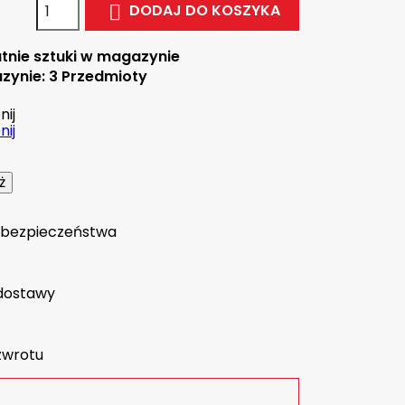
DODAJ DO KOSZYKA

tnie sztuki w magazynie
zynie:
3 Przedmioty
ij
ij
a bezpieczeństwa
dostawy
zwrotu