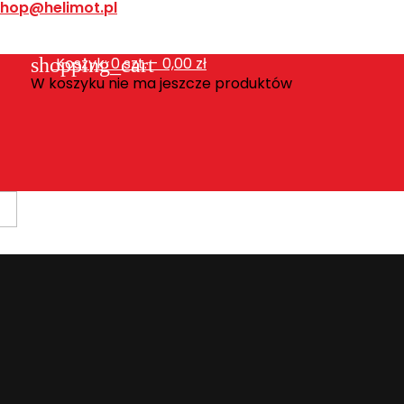
shop@helimot.pl
shopping_cart
Koszyk:
0
szt. - 0,00 zł
W koszyku nie ma jeszcze produktów