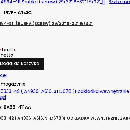

Szybki p
s:
1B2F-5254C
94-S11 ŚRUBKA (SCREW) 29/32" 8-32" 15/32"
ł
brutto
netto
Dodaj do koszyka
cej
magazynie
ląd
s:
8A55-411AA
33-42 ( AN936-A616, STD678 )PODKŁADKA WEWNĘTRZNIE ZĄB