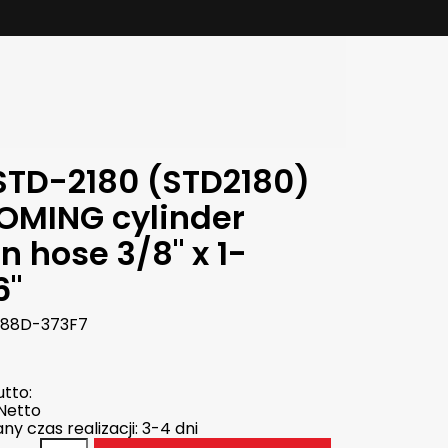
STD-2180 (STD2180)
OMING cylinder
n hose 3/8" x 1-
6"
88D-373F7
tto:
Netto
y czas realizacji: 3-4 dni