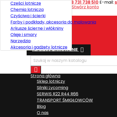
Kontakt
Telefon:
+48 731 738 510
E-mail:
Części lotnicze
Witaj,
Zaloguj się
lub
Stwórz konto
Chemia lotnicza

Polski
Czyściwa i ścierki
Farby i podkłady, akcesoria do malowania
Arkusze ścierne i włókniny
Wysyłka
Oleje i smary
Razem
0,00 zł
Narzędzia
Akcesoria i gadżety lotnicze

REALIZUJ ZAMÓWIENIE

Strona główna
Sklep lotniczy
Silniki Lycoming
SERWIS R22 R44 R66
TRANSPORT ŚMIGŁOWCÓW
Blog
O nas