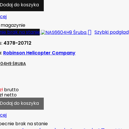
Dodaj do koszyka
cej
magazynie

ie brak na stanie
Szybki podgląd
s:
4378-20712
a:
Robinson Helicopter Company
04H9 ŚRUBA
zł
brutto
zł
netto
Dodaj do koszyka
cej
ecnie brak na stanie