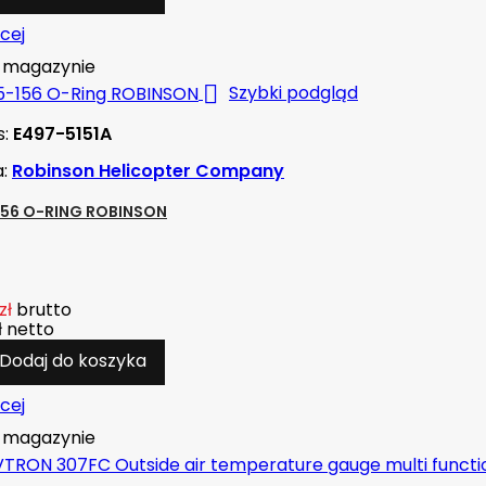
cej
magazynie

Szybki podgląd
s:
E497-5151A
a:
Robinson Helicopter Company
156 O-RING ROBINSON
zł
brutto
ł
netto
Dodaj do koszyka
cej
magazynie