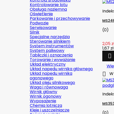
Kontrola środowiska
Kontrolowanie lotu
Obsługa naziemna
Indek
Oświetlenie
Parkowanie i przechowywanie
MS246
Podwozie
Serwisowanie
(0)
Silnik
Specjalne narzędzia
Sterowanie silnikiem
2,05 z
System instrumentów
1,67 zł
System paliwowy
Tabliczki i oznaczenia

Torowanie i wyważanie
Układ elektryczny
Wię
Układ napędu wirnika głównego
Układ napędu wirnika

W 
ogonowego
Układ oleju silnikowego
podg
Waga i równowaga
Wirnik główny
Indek
Wirnik ogonowy
Wyposażenie
MS353
Chemia lotnicza
Kleje i uszczelniacze
(0)