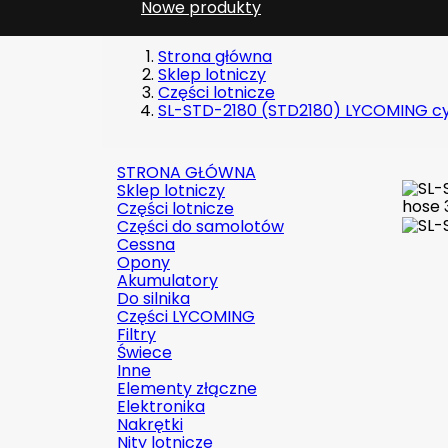
Nowe produkty
Strona główna
Sklep lotniczy
Części lotnicze
SL-STD-2180 (STD2180) LYCOMING cylin
STRONA GŁÓWNA
Sklep lotniczy
Części lotnicze
Części do samolotów
Cessna
Opony
Akumulatory
Do silnika
Części LYCOMING
Filtry
Świece
Inne
Elementy złączne
Elektronika
Nakrętki
Nity lotnicze