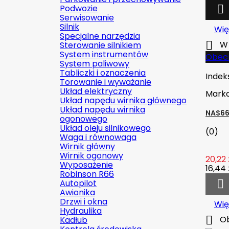
Podwozie

Serwisowanie
Silnik
Wię
Specjalne narzędzia

W 
Sterowanie silnikiem
System instrumentów
Obecn
System paliwowy
Tabliczki i oznaczenia
Indek
Torowanie i wyważanie
Układ elektryczny
Mark
Układ napędu wirnika głównego
Układ napędu wirnika
NAS66
ogonowego
Układ oleju silnikowego
(0)
Waga i równowaga
Wirnik główny
Wirnik ogonowy
20,22 
Wyposażenie
16,44 
Robinson R66
Autopilot

Awionika
Drzwi i okna
Wię
Hydraulika

Ob
Kadłub