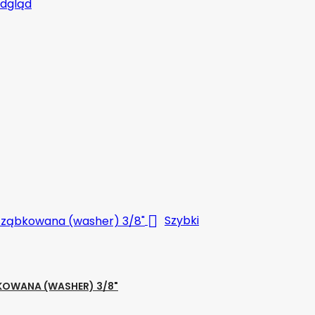
odgląd

Szybki
KOWANA (WASHER) 3/8"