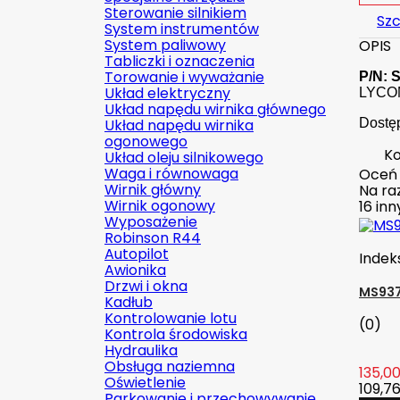
Sterowanie silnikiem
Szc
System instrumentów
System paliwowy
OPIS
Tabliczki i oznaczenia
Torowanie i wyważanie
P/N: 
Układ elektryczny
LYCOMI
Układ napędu wirnika głównego
Układ napędu wirnika
Dostę
ogonowego
Ko
Układ oleju silnikowego
Waga i równowaga
Oceń
Wirnik główny
Na raz
Wirnik ogonowy
16 in
Wyposażenie
Robinson R44
Autopilot
Indek
Awionika
Drzwi i okna
MS937
Kadłub
Kontrolowanie lotu
(0)
Kontrola środowiska
Hydraulika
Obsługa naziemna
135,00
Oświetlenie
109,76
Parkowanie i przechowywanie