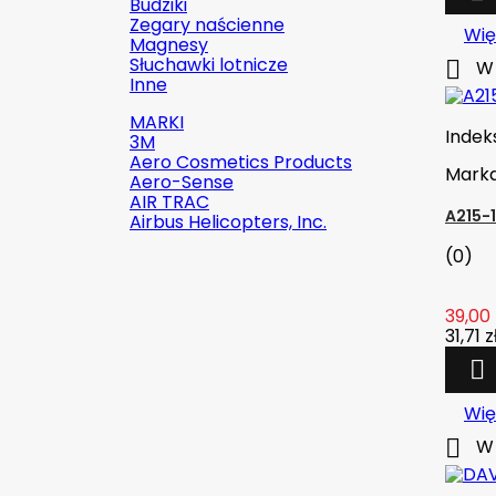
Budziki
Zegary naścienne
Wię
Magnesy
Słuchawki lotnicze

W 
Inne
MARKI
Indek
3M
Aero Cosmetics Products
Mark
Aero-Sense
AIR TRAC
A215-
Airbus Helicopters, Inc.
(0)
39,00 

Szybki podgląd
31,71 z
Indeks:
2142-509C2

Marka:
Robinson Helicopter
Wię
Company

W 
AN526C-832-R8 ŚRUBKA 1/2" (8-
32)