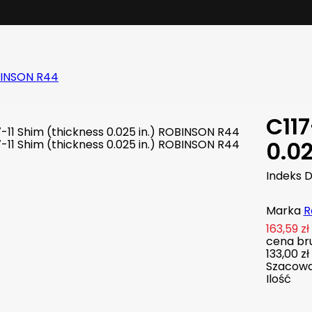
OBINSON R44
C117
0.0
Indeks
D
Marka
R
163,59 zł
cena bru
133,00 zł
Szacowan
Ilość