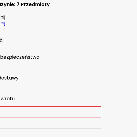
zynie:
7 Przedmioty
ij
ij
a bezpieczeństwa
dostawy
zwrotu