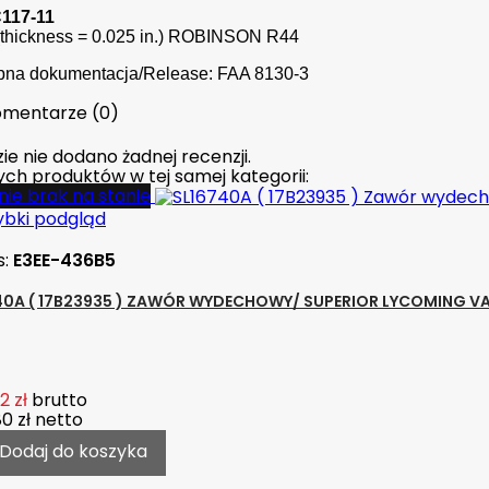
C117-11
(thickness = 0.025 in.) ROBINSON R44
pna dokumentacja/Release: FAA 8130-3
mentarze (0)
ie nie dodano żadnej recenzji.
nych produktów w tej samej kategorii:
ie brak na stanie
ybki podgląd
s:
E3EE-436B5
40A ( 17B23935 ) ZAWÓR WYDECHOWY/ SUPERIOR LYCOMING V
2 zł
brutto
80 zł
netto
Dodaj do koszyka