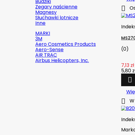
Budziki
Zegary naścienne

Os
Magnesy
Słuchawki lotnicze
Inne
Indek
MARKI
MS270
3M
Aero Cosmetics Products
(0)
Aero-Sense
AIR TRAC
Airbus Helicopters, Inc.
7,13 zł
5,80 z


Szybki podgląd
Wię
Indeks:
2142-509C2

W 
Marka:
Robinson Helicopter
Company
Indek
AN526C-832-R8 ŚRUBKA 1/2" (8-
Mark
32)