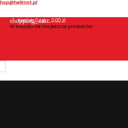
shop@helimot.pl
shopping_cart
Koszyk:
0
szt. - 0,00 zł
W koszyku nie ma jeszcze produktów