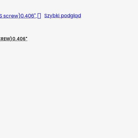

Szybki podgląd
CREW)0.406"