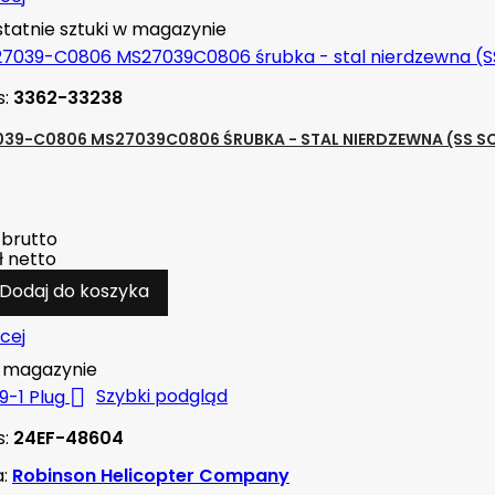
tatnie sztuki w magazynie
s:
3362-33238
39-C0806 MS27039C0806 ŚRUBKA - STAL NIERDZEWNA (SS S
brutto
ł
netto
Dodaj do koszyka
cej
magazynie

Szybki podgląd
s:
24EF-48604
a:
Robinson Helicopter Company