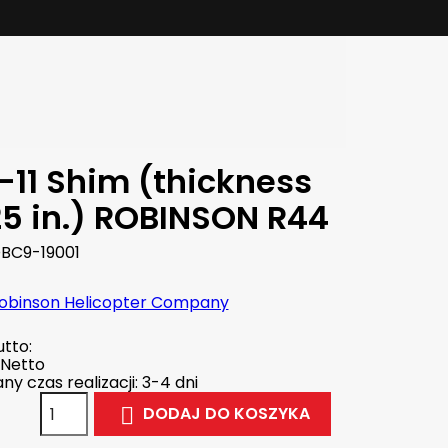
-11 Shim (thickness
25 in.) ROBINSON R44
BC9-19001
obinson Helicopter Company
tto:
Netto
y czas realizacji: 3-4 dni
DODAJ DO KOSZYKA
