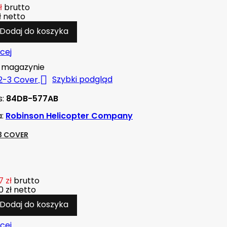
ł
brutto
ł
netto
Dodaj do koszyka
cej
magazynie

Szybki podgląd
s:
84DB-577AB
a:
Robinson Helicopter Company
3 COVER
 zł
brutto
 zł
netto
Dodaj do koszyka
cej