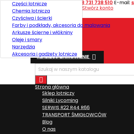
Kontakt
Telefon:
+48 731 738 510
E-mail:
Części lotnicze
Witaj,
Zaloguj się
lub
Stwórz konto
Chemia lotnicza

Polski
Czyściwa i ścierki
Farby i podkłady, akcesoria do malowania
Arkusze ścierne i włókniny
Wysyłka
Oleje i smary
Razem
0,00 zł
Narzędzia
Akcesoria i gadżety lotnicze

REALIZUJ ZAMÓWIENIE

Strona główna
Sklep lotniczy
Silniki Lycoming
SERWIS R22 R44 R66
TRANSPORT ŚMIGŁOWCÓW
Blog
O nas