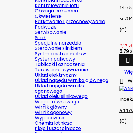
Kontrola środowiska
Kontrolowanie lotu
Mark
Obsługa naziemna
Oświetlenie
MS219
Parkowanie i przechowywanie
Podwozie
(0)
Serwisowanie
Silnik
Specjalne narzędzia
7,12 zł
Sterowanie silnikiem
5,79 z
System instrumentów
System paliwowy

Tabliczki i oznaczenia
Torowanie i wyważanie
Wię
Układ elektryczny
Układ napędu wirnika głównego

W 
Układ napędu wirnika
ogonowego
Układ oleju silnikowego
Indek
Waga i równowaga
Wirnik główny
AN470
Wirnik ogonowy
Wyposażenie
(0)
Chemia lotnicza
Kleje i uszczelniacze