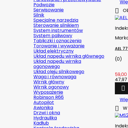
Wię
Podwozie
Serwisowanie

Ob
Silnik
Specjalne narzędzia
Sterowanie silnikiem
Indek
System instrumentów
System paliwowy
Mark
Tabliczki i oznaczenia
Torowanie i wyważanie
AEL 7
Układ elektryczny
Układ napędu wirnika głównego
(0)
Układ napędu wirnika
ogonowego
Układ oleju silnikowego
59,00 
Waga i równowaga
47,97 
Wirnik główny
Wirnik ogonowy

Wyposażenie
Robinson R66
Wię
Autopilot
Awionika

W 
Drzwi i okna
Hydraulika
Kadłub
Indek