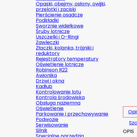
Opaski, obejmy, osłony, owijki,
przelotki i zaciski
Pierścienie osadcze
Podkładki
Sworznie widełkowe
Śruby lotnicze
Uszczelki i O-Ringi
Zawleczki
Złączki, kolanka, trójniki i
reduktory
Rejestratory temperatury
Oświetlenie lotnicze
Robinson R22
Awionika
Drzwi i okna
Kadłub
Kontrolowanie lotu
Kontrola środowiska
Obsługa naziemna
Oświetlenie
Opi
Parkowanie i przechowywanie
Podwozie
Szc
Serwisowanie
Silnik
OPIS
Specjalne narzędzia