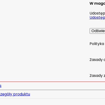
W maga
Udostępn
Udostępn
Polityk
Zasady 
Zasady 
s
zegóły produktu