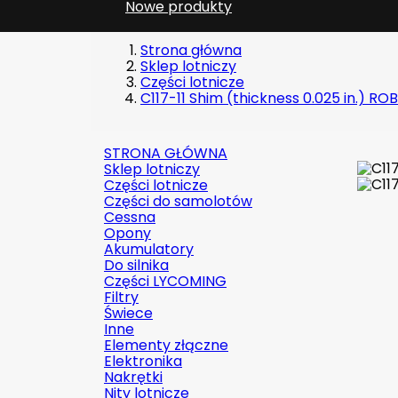
Nowe produkty
Strona główna
Sklep lotniczy
Części lotnicze
C117-11 Shim (thickness 0.025 in.) R
STRONA GŁÓWNA
Sklep lotniczy
Części lotnicze
Części do samolotów
Cessna
Opony
Akumulatory
Do silnika
Części LYCOMING
Filtry
Świece
Inne
Elementy złączne
Elektronika
Nakrętki
Nity lotnicze