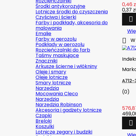
Rozcieńczalniki
0,46 z
Środki antykorozyjne
0,37 z
Lotnicze środki do czyszczenia
Czyściwa i ścierki

Farby i podkłady, akcesoria do
malowania
Wię
Emalie
Farby w aerozolu

W 
Podkłady w aerozolu
Rozcieńczalniki do farb
Taśmy maskujące
Indek
Znaczniki
Arkusze ścierne i włókniny
Mark
Oleje i smary
Oleje lotnicze
A712-
Smary lotnicze
Narzędzia
(0)
Mocowania Cleco
Narzędzia
Narzędzia Robinson
576,87
Akcesoria i gadżety lotnicze
469,00
Czapki
Breloki

Koszulki
Lotnicze zegary i budziki
Wię