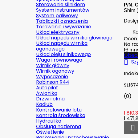
Sterowanie silnikiem
P/N: 
System instrumentów
Shim 
System paliwowy
Tabliczki i oznaczenia
Dostę
Torowanie i wyważanie
Ko
Układ elektryczny
Układ napędu wirnika głównego
Oceń
Układ napędu wirnika
Na raz
ogonowego
16 in
Układ oleju silnikowego
Obecn
Waga i równowaga

Sz
Wirnik główny
Wirnik ogonowy
Indek
Wyposażenie
Robinson R44
SL167
Autopilot
Awionika
(0)
Drzwi i okna
Kadłub
Kontrolowanie lotu
1 810,3
Kontrola środowiska
1 471,
Hydraulika
Obsługa naziemna

Oświetlenie
Parkowanie i przechowywanie