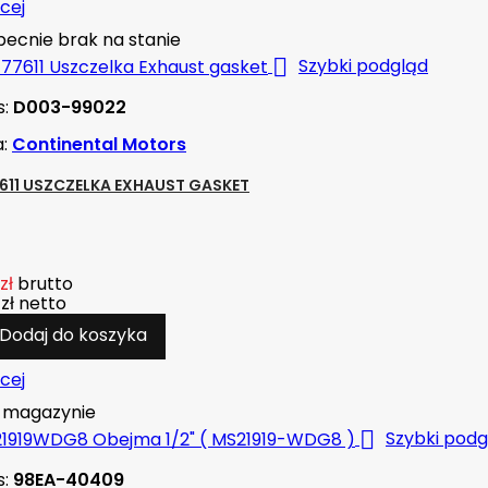
cej
ecnie brak na stanie

Szybki podgląd
s:
D003-99022
a:
Continental Motors
7611 USZCZELKA EXHAUST GASKET
zł
brutto
zł
netto
Dodaj do koszyka
cej
magazynie

Szybki podg
s:
98EA-40409