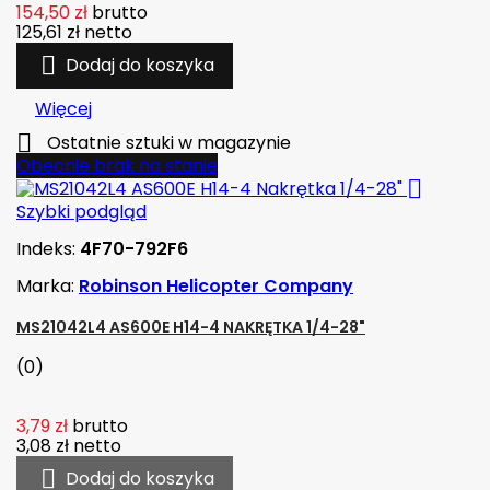
154,50 zł
brutto
125,61 zł
netto

Dodaj do koszyka
Więcej

Ostatnie sztuki w magazynie
Obecnie brak na stanie

Szybki podgląd
Indeks:
4F70-792F6
Marka:
Robinson Helicopter Company
MS21042L4 AS600E H14-4 NAKRĘTKA 1/4-28"
(0)
3,79 zł
brutto
3,08 zł
netto

Dodaj do koszyka