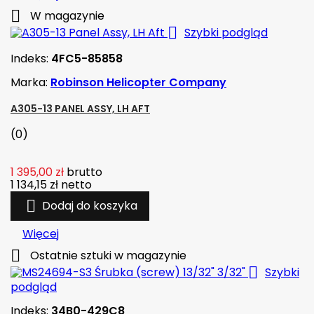

W magazynie

Szybki podgląd
Indeks:
4FC5-85858
Marka:
Robinson Helicopter Company
A305-13 PANEL ASSY, LH AFT
(0)
1 395,00 zł
brutto
1 134,15 zł
netto

Dodaj do koszyka
Więcej

Ostatnie sztuki w magazynie

Szybki
podgląd
Indeks:
34B0-429C8