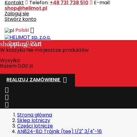
Kontakt
Telefon:
+48 731 738 510
E-mail:
shop@helimot.pl
Zaloguj się
Stwórz konto

Polski
shopping_cart
0
szt. - 0,00 zł
W koszyku nie ma jeszcze produktów
Wysyłka
Razem
0,00 zł

REALIZUJ ZAMÓWIENIE



Strona główna
Sklep lotniczy
Części lotnicze
AN824-8D Trójnik (tee) 1/2" 3/4"-16