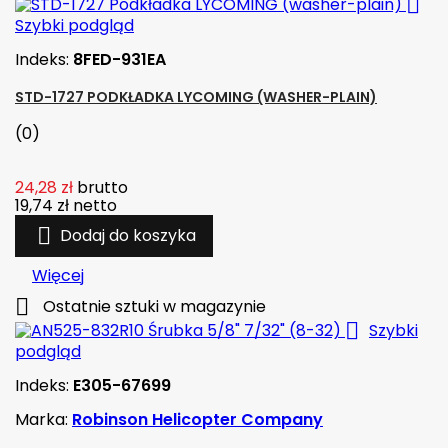

Szybki podgląd
Indeks:
8FED-931EA
STD-1727 PODKŁADKA LYCOMING (WASHER-PLAIN)
(0)
24,28 zł
brutto
19,74 zł
netto

Dodaj do koszyka
Więcej

Ostatnie sztuki w magazynie

Szybki
podgląd
Indeks:
E305-67699
Marka:
Robinson Helicopter Company