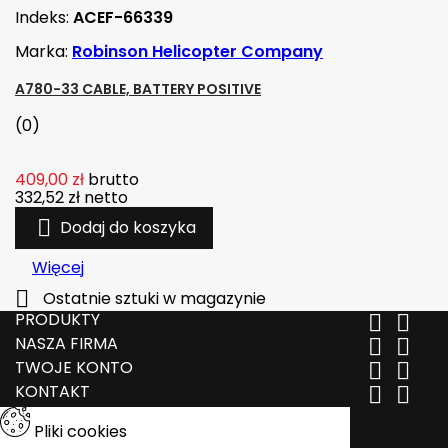
Indeks:
ACEF-66339
Marka:
Robinson Helicopter Company
A780-33 CABLE, BATTERY POSITIVE
(0)
409,00 zł
brutto
332,52 zł
netto

Dodaj do koszyka
Więcej

Ostatnie sztuki w magazynie
PRODUKTY


NASZA FIRMA


TWOJE KONTO


KONTAKT


Pliki cookies