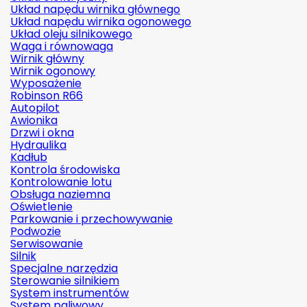
Układ napędu wirnika głównego
Układ napędu wirnika ogonowego
Układ oleju silnikowego
Waga i równowaga
Wirnik główny
Wirnik ogonowy
Wyposażenie
Robinson R66
Autopilot
Awionika
Drzwi i okna
Hydraulika
Kadłub
Kontrola środowiska
Kontrolowanie lotu
Obsługa naziemna
Oświetlenie
Parkowanie i przechowywanie
Podwozie
Serwisowanie
Silnik
Specjalne narzędzia
Sterowanie silnikiem
System instrumentów
System paliwowy