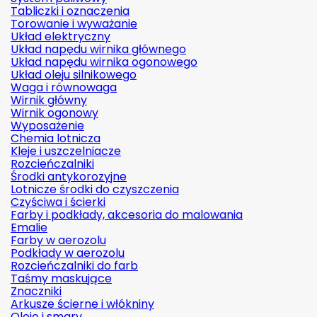
Tabliczki i oznaczenia
Torowanie i wyważanie
Układ elektryczny
Układ napędu wirnika głównego
Układ napędu wirnika ogonowego
Układ oleju silnikowego
Waga i równowaga
Wirnik główny
Wirnik ogonowy
Wyposażenie
Chemia lotnicza
Kleje i uszczelniacze
Rozcieńczalniki
Środki antykorozyjne
Lotnicze środki do czyszczenia
Czyściwa i ścierki
Farby i podkłady, akcesoria do malowania
Emalie
Farby w aerozolu
Podkłady w aerozolu
Rozcieńczalniki do farb
Taśmy maskujące
Znaczniki
Arkusze ścierne i włókniny
Oleje i smary