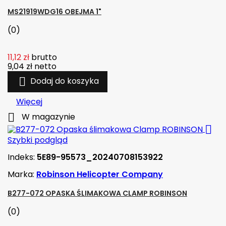
MS21919WDG16 OBEJMA 1"
(0)
11,12 zł
brutto
9,04 zł
netto

Dodaj do koszyka
Więcej

W magazynie

Szybki podgląd
Indeks:
5E89-95573_20240708153922
Marka:
Robinson Helicopter Company
B277-072 OPASKA ŚLIMAKOWA CLAMP ROBINSON
(0)