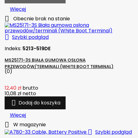
Więcej

Obecnie brak na stanie

Szybki podgląd
Indeks:
5213-519DE
MS25171-3S BIAŁA GUMOWA OSŁONA
PRZEWODÓW/TERMINALI (WHITE BOOT TERMINAL)
(0)
12,40 zł
brutto
10,08 zł
netto

Dodaj do koszyka
Więcej

W magazynie

Szybki podgląd