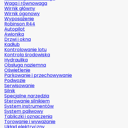
Waga i równowaga
Wirnik główny
Wirnik ogonowy
Wyposażenie
Robinson R44
Autopilot
Awionika
Drzwi i okna
Kadłub
Kontrolowanie lotu
Kontrola środowiska
Hydraulika
Obsługa naziemna
Oświetlenie
Parkowanie i przechowywanie
Podwozie
Serwisowanie
Silnik
Specjalne narzędzia
Sterowanie silnikiem
System instrumentów
System paliwowy
Tabliczki i oznaczenia
Torowanie i wyważanie
Układ elektryczny