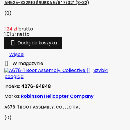
AN525-832R10 ŚRUBKA 5/8" 7/32" (8-32)
(0)
1,24 zł
brutto
1,01 zł
netto

Dodaj do koszyka
Więcej

W magazynie

Szybki
podgląd
Indeks:
4276-94848
Marka:
Robinson Helicopter Company
A678-1 BOOT ASSEMBLY, COLLECTIVE
(0)