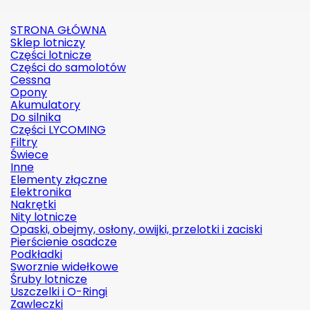
STRONA GŁÓWNA
Sklep lotniczy
Części lotnicze
Części do samolotów
Cessna
Opony
Akumulatory
Do silnika
Części LYCOMING
Filtry
Świece
Inne
Elementy złączne
Elektronika
Nakrętki
Nity lotnicze
Opaski, obejmy, osłony, owijki, przelotki i zaciski
Pierścienie osadcze
Podkładki
Sworznie widełkowe
Śruby lotnicze
Uszczelki i O-Ringi
Zawleczki