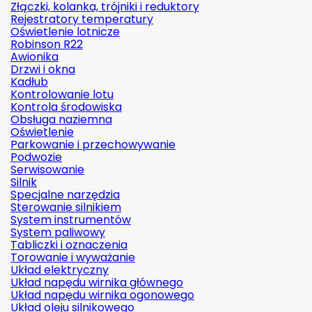
Złączki, kolanka, trójniki i reduktory
Rejestratory temperatury
Oświetlenie lotnicze
Robinson R22
Awionika
Drzwi i okna
Kadłub
Kontrolowanie lotu
Kontrola środowiska
Obsługa naziemna
Oświetlenie
Parkowanie i przechowywanie
Podwozie
Serwisowanie
Silnik
Specjalne narzędzia
Sterowanie silnikiem
System instrumentów
System paliwowy
Tabliczki i oznaczenia
Torowanie i wyważanie
Układ elektryczny
Układ napędu wirnika głównego
Układ napędu wirnika ogonowego
Układ oleju silnikowego