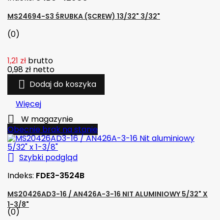
MS24694-S3 ŚRUBKA (SCREW) 13/32" 3/32"
(0)
1,21 zł
brutto
0,98 zł
netto

Dodaj do koszyka
Więcej

W magazynie
Obecnie brak na stanie

Szybki podgląd
Indeks:
FDE3-3524B
MS20426AD3-16 / AN426A-3-16 NIT ALUMINIOWY 5/32" X
1-3/8"
(0)