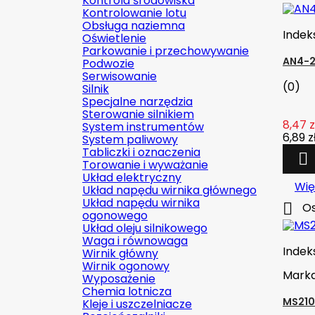
Kontrola środowiska
Kontrolowanie lotu
Obsługa naziemna
Indek
Oświetlenie
Parkowanie i przechowywanie
AN4-2
Podwozie
Serwisowanie
(0)
Silnik
Specjalne narzędzia
Sterowanie silnikiem
8,47 z
System instrumentów
6,89 z
System paliwowy
Tabliczki i oznaczenia

Torowanie i wyważanie
Układ elektryczny
Wię
Układ napędu wirnika głównego
Układ napędu wirnika

Os
ogonowego
Układ oleju silnikowego
Waga i równowaga
Indek
Wirnik główny
Wirnik ogonowy
Mark
Wyposażenie
Chemia lotnicza
MS210
Kleje i uszczelniacze