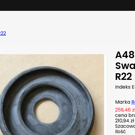
R22
A48
Swa
R22
Indeks
E
Marka
R
259,46 z
cena bru
210,94 zł
Szacowan
Ilość