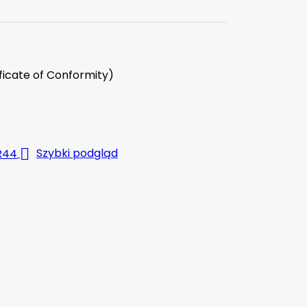
icate of Conformity)

Szybki podgląd