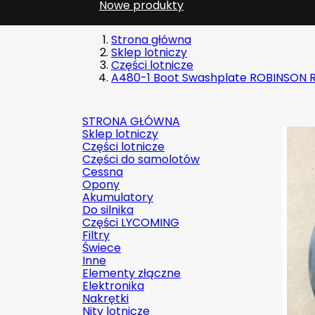
Nowe produkty
Strona główna
Sklep lotniczy
Części lotnicze
A480-1 Boot Swashplate ROBINSON 
STRONA GŁÓWNA
Sklep lotniczy
Części lotnicze
Części do samolotów
Cessna
Opony
Akumulatory
Do silnika
Części LYCOMING
Filtry
Świece
Inne
Elementy złączne
Elektronika
Nakrętki
Nity lotnicze