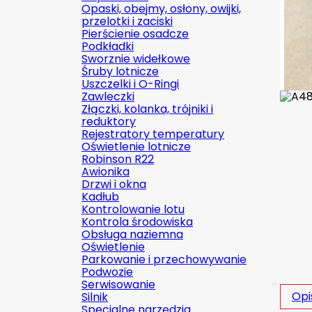
Opaski, obejmy, osłony, owijki,
przelotki i zaciski
Pierścienie osadcze
Podkładki
Sworznie widełkowe
Śruby lotnicze
Uszczelki i O-Ringi
Zawleczki
Złączki, kolanka, trójniki i
reduktory
Rejestratory temperatury
Oświetlenie lotnicze
Robinson R22
Awionika
Drzwi i okna
Kadłub
Kontrolowanie lotu
Kontrola środowiska
Obsługa naziemna
Oświetlenie
Parkowanie i przechowywanie
Podwozie
Serwisowanie
Opi
Silnik
Specjalne narzędzia