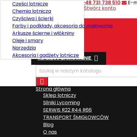
Kontakt
Telefon:
+48 731 738 510
E-m
Części lotnicze
Witaj,
Zaloguj się
lub
Stwórz konto
Chemia lotnicza

Polski
Czyściwa i ścierki
Farby i podkłady, akcesoria do malowania
Arkusze ścierne i włókniny
Wysyłka
Oleje i smary
Razem
0,00 zł
Narzędzia
Akcesoria i gadżety lotnicze

REALIZUJ ZAMÓWIENIE

Strona główna
Sklep lotniczy
Silniki Lycoming
SERWIS R22 R44 R66
TRANSPORT ŚMIGŁOWCÓW
Blog
O nas