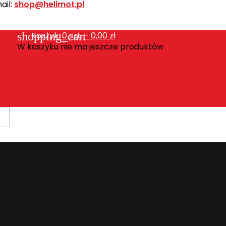
ail:
shop@helimot.pl
shopping_cart
Koszyk:
0
szt. - 0,00 zł
W koszyku nie ma jeszcze produktów