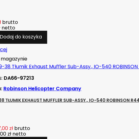
ł
brutto
ł
netto
Dodaj do koszyka
cej
magazynie
s:
DA66-97213
a:
Robinson Helicopter Company
38 TŁUMIK EXHAUST MUFFLER SUB-ASSY., IO-540 ROBINSON R44 
,00 zł
brutto
,00 zł
netto