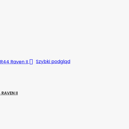

Szybki podgląd
RAVEN II