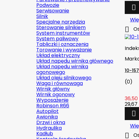
Podwozie

Serwisowanie
Silnik
Wię
Specjalne narzędzia
Sterowanie silnikiem

Os
System instrumentów
System paliwowy
Tabliczki i oznaczenia
Indek
Torowanie i wyważanie
Układ elektryczny
Mark
Układ napędu wirnika głównego
Układ napędu wirnika
10-15
ogonowego
Układ oleju silnikowego
(0)
Waga i równowaga
Wirnik główny
Wirnik ogonowy
36,50 
Wyposażenie
29,67 
Robinson R66
Autopilot

Awionika
Drzwi i okna
Wię
Hydraulika
Kadłub

Os