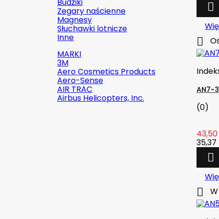
Budziki

Zegary naścienne
Magnesy
Wię
Słuchawki lotnicze
Inne

Os
MARKI
3M
Indek
Aero Cosmetics Products
Aero-Sense
AIR TRAC
AN7-3
Airbus Helicopters, Inc.
(0)
43,50 

Szybki podgląd
35,37 

Indeks:
2142-509C2
Wię
Marka:
Robinson Helicopter
Company

W 
AN526C-832-R8 ŚRUBKA 1/2" (8-
32)