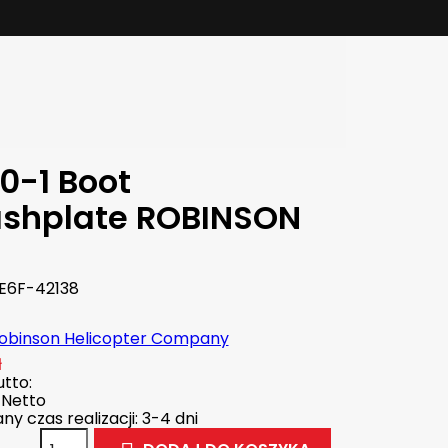
0-1 Boot
shplate ROBINSON
E6F-42138
obinson Helicopter Company
ł
tto:
Netto
y czas realizacji: 3-4 dni