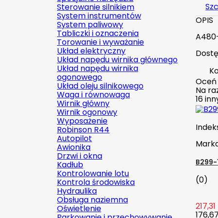
Szc
Sterowanie silnikiem
System instrumentów
OPIS
System paliwowy
Tabliczki i oznaczenia
A480-
Torowanie i wyważanie
Układ elektryczny
Dostę
Układ napędu wirnika głównego
Układ napędu wirnika
Ko
ogonowego
Oceń
Układ oleju silnikowego
Na raz
Waga i równowaga
16 in
Wirnik główny
Wirnik ogonowy
Wyposażenie
Indek
Robinson R44
Autopilot
Mark
Awionika
Drzwi i okna
B299-
Kadłub
Kontrolowanie lotu
(0)
Kontrola środowiska
Hydraulika
Obsługa naziemna
217,31 
Oświetlenie
176,67
Parkowanie i przechowywanie