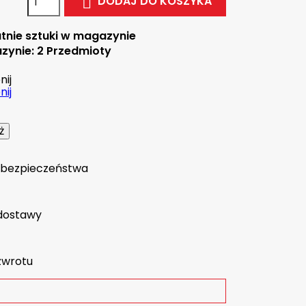
DODAJ DO KOSZYKA

tnie sztuki w magazynie
zynie:
2 Przedmioty
ij
ij
a bezpieczeństwa
dostawy
zwrotu