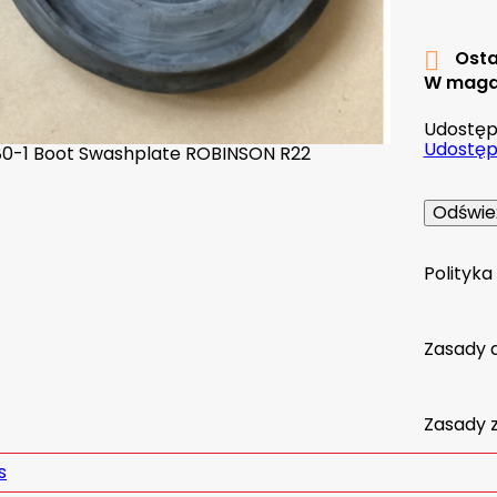
Osta

W maga
Udostępn
Udostępn
Polityk
Zasady 
Zasady 
s