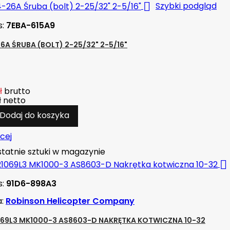

Szybki podgląd
s:
7EBA-615A9
6A ŚRUBA (BOLT) 2-25/32" 2-5/16"
ł
brutto
ł
netto
Dodaj do koszyka
cej
tatnie sztuki w magazynie

s:
91D6-898A3
a:
Robinson Helicopter Company
69L3 MK1000-3 AS8603-D NAKRĘTKA KOTWICZNA 10-32