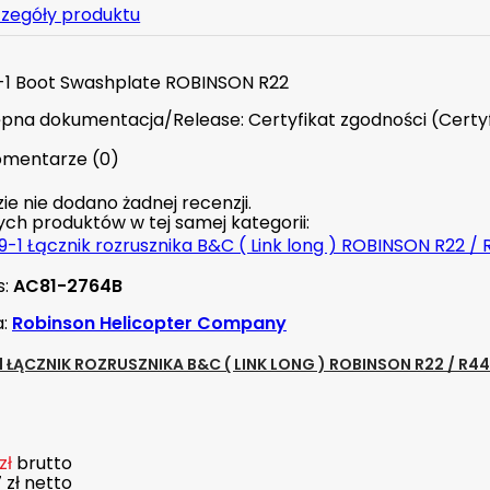
zegóły produktu
1 Boot Swashplate ROBINSON R22
pna dokumentacja/Release: Certyfikat zgodności (Certyf
mentarze (0)
ie nie dodano żadnej recenzji.
nych produktów w tej samej kategorii:
s:
AC81-2764B
a:
Robinson Helicopter Company
1 ŁĄCZNIK ROZRUSZNIKA B&C ( LINK LONG ) ROBINSON R22 / R44
zł
brutto
 zł
netto