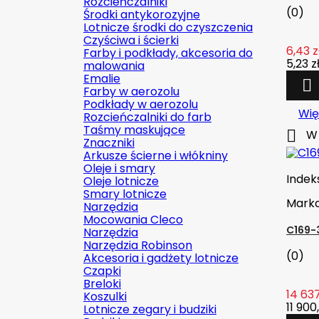
Rozcieńczalniki
(0)
Środki antykorozyjne
Lotnicze środki do czyszczenia
Czyściwa i ścierki
6,43 z
Farby i podkłady, akcesoria do
5,23 z
malowania
Emalie

Farby w aerozolu
Podkłady w aerozolu
Wię
Rozcieńczalniki do farb
Taśmy maskujące

W 
Znaczniki
Arkusze ścierne i włókniny
Oleje i smary
Indek
Oleje lotnicze
Smary lotnicze
Mark
Narzędzia
Mocowania Cleco
C169-
Narzędzia
Narzędzia Robinson
(0)
Akcesoria i gadżety lotnicze
Czapki
Breloki
14 637
Koszulki
11 900
Lotnicze zegary i budziki