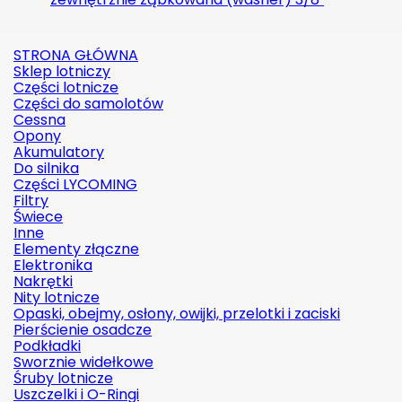
STRONA GŁÓWNA
Sklep lotniczy
Części lotnicze
Części do samolotów
Cessna
Opony
Akumulatory
Do silnika
Części LYCOMING
Filtry
Świece
Inne
Elementy złączne
Elektronika
Nakrętki
Nity lotnicze
Opaski, obejmy, osłony, owijki, przelotki i zaciski
Pierścienie osadcze
Podkładki
Sworznie widełkowe
Śruby lotnicze
Uszczelki i O-Ringi