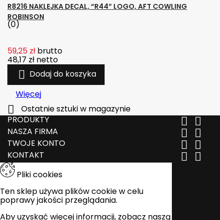
R8216 NAKLEJKA DECAL, “R44” LOGO, AFT COWLING
ROBINSON
(0)
59,25 zł
brutto
48,17 zł
netto

Dodaj do koszyka
Więcej

Ostatnie sztuki w magazynie
PRODUKTY


NASZA FIRMA


TWOJE KONTO


KONTAKT


Pliki cookies
Ten sklep używa plików cookie w celu
poprawy jakości przeglądania.
Aby uzyskać więcej informacji, zobacz naszą