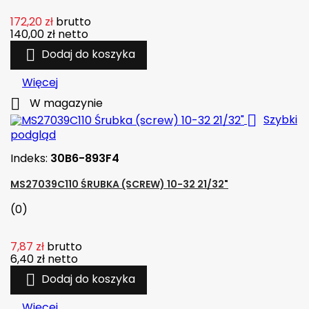
172,20 zł
brutto
140,00 zł
netto

Dodaj do koszyka
Więcej

W magazynie

Szybki
podgląd
Indeks:
30B6-893F4
MS27039C110 ŚRUBKA (SCREW) 10-32 21/32"
(0)
7,87 zł
brutto
6,40 zł
netto

Dodaj do koszyka
Więcej