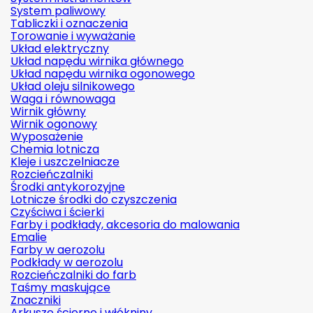
System paliwowy
Tabliczki i oznaczenia
Torowanie i wyważanie
Układ elektryczny
Układ napędu wirnika głównego
Układ napędu wirnika ogonowego
Układ oleju silnikowego
Waga i równowaga
Wirnik główny
Wirnik ogonowy
Wyposażenie
Chemia lotnicza
Kleje i uszczelniacze
Rozcieńczalniki
Środki antykorozyjne
Lotnicze środki do czyszczenia
Czyściwa i ścierki
Farby i podkłady, akcesoria do malowania
Emalie
Farby w aerozolu
Podkłady w aerozolu
Rozcieńczalniki do farb
Taśmy maskujące
Znaczniki
Arkusze ścierne i włókniny