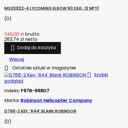
MS20822-4 LYCOMING ELBOW 90 DEG .12 NPTF
(0)
349,00 zł
brutto
283,74 zł
netto

Dodaj do koszyka
Więcej

Ostatnie sztuki w magazynie

Szybki
podgląd
Indeks:
F97B-998D7
Marka:
Robinson Helicopter Company
D768-2 KEY, 'R44' BLANK ROBINSON
(0)