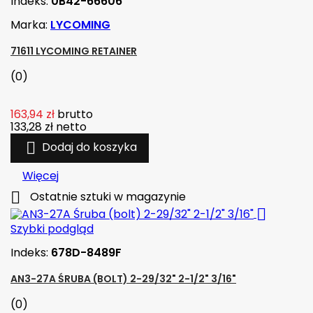
Indeks:
0B42-66606
Marka:
LYCOMING
71611 LYCOMING RETAINER
(0)
163,94 zł
brutto
133,28 zł
netto

Dodaj do koszyka
Więcej

Ostatnie sztuki w magazynie

Szybki podgląd
Indeks:
678D-8489F
AN3-27A ŚRUBA (BOLT) 2-29/32" 2-1/2" 3/16"
(0)