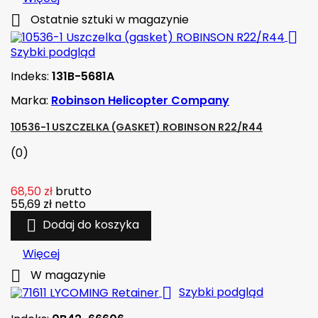

Ostatnie sztuki w magazynie

Szybki podgląd
Indeks:
131B-5681A
Marka:
Robinson Helicopter Company
10536-1 USZCZELKA (GASKET) ROBINSON R22/R44
(0)
68,50 zł
brutto
55,69 zł
netto

Dodaj do koszyka
Więcej

W magazynie

Szybki podgląd