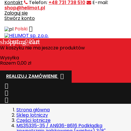
Kontakt
Telefon:
+48 731 738 510
E-mail:
shop@helimot.pl
Zaloguj się
Stwórz konto

Polski
shopping_cart
0
szt. - 0,00 zł
W koszyku nie ma jeszcze produktów
Wysyłka
Razem
0,00 zł

REALIZUJ ZAMÓWIENIE



Strona główna
Sklep lotniczy
Części lotnicze
MS35335-35 / AN936-B616 Podkładka
zewnętrznie ząbkowana (washer) 3/8"