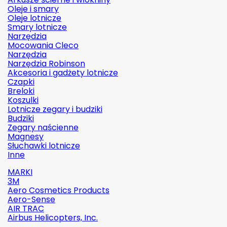
Oleje i smary
Oleje lotnicze
Smary lotnicze
Narzędzia
Mocowania Cleco
Narzędzia
Narzędzia Robinson
Akcesoria i gadżety lotnicze
Czapki
Breloki
Koszulki
Lotnicze zegary i budziki
Budziki
Zegary naścienne
Magnesy
Słuchawki lotnicze
Inne
MARKI
3M
Aero Cosmetics Products
Aero-Sense
AIR TRAC
Airbus Helicopters, Inc.