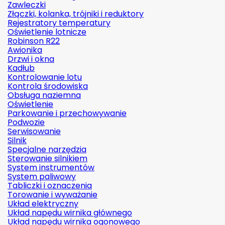
Zawleczki
Złączki, kolanka, trójniki i reduktory
Rejestratory temperatury
Oświetlenie lotnicze
Robinson R22
Awionika
Drzwi i okna
Kadłub
Kontrolowanie lotu
Kontrola środowiska
Obsługa naziemna
Oświetlenie
Parkowanie i przechowywanie
Podwozie
Serwisowanie
Silnik
Specjalne narzędzia
Sterowanie silnikiem
System instrumentów
System paliwowy
Tabliczki i oznaczenia
Torowanie i wyważanie
Układ elektryczny
Układ napędu wirnika głównego
Układ napędu wirnika ogonowego