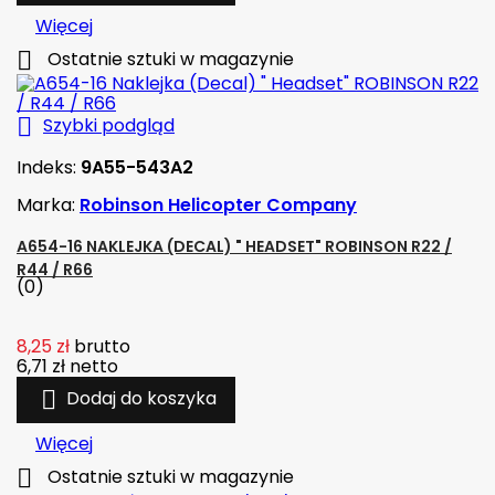
Więcej

Ostatnie sztuki w magazynie

Szybki podgląd
Indeks:
9A55-543A2
Marka:
Robinson Helicopter Company
A654-16 NAKLEJKA (DECAL) " HEADSET" ROBINSON R22 /
R44 / R66
(0)
8,25 zł
brutto
6,71 zł
netto

Dodaj do koszyka
Więcej

Ostatnie sztuki w magazynie