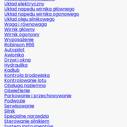
Układ elektryczny
Układ napędu wirnika głównego
Układ napędu wirnika ogonowego
Układ oleju silnikowego
Waga i równowaga
Wirnik główny
Wirnik ogonowy
Wyposażenie
Robinson R66
Autopilot
Awionika
Drzwi i okna
Hydraulika
Kadłub
Kontrola środowiska
Kontrolowanie lotu
Obsługa naziemna
Oświetlenie
Parkowanie i przechowywanie
Podwozie
Serwisowanie
Silnik
Specjalne narzędzia
Sterowanie silnikiem
System instrumentów