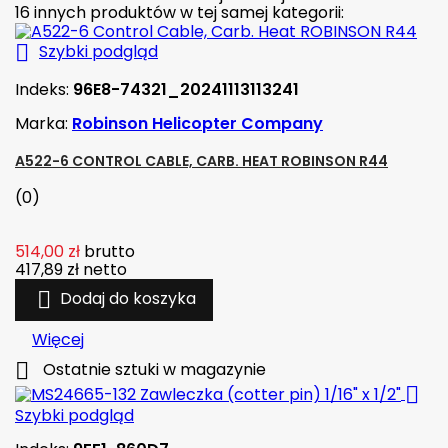
16 innych produktów w tej samej kategorii:

Szybki podgląd
Indeks:
96E8-74321_20241113113241
Marka:
Robinson Helicopter Company
A522-6 CONTROL CABLE, CARB. HEAT ROBINSON R44
(0)
514,00 zł
brutto
417,89 zł
netto

Dodaj do koszyka
Więcej

Ostatnie sztuki w magazynie

Szybki podgląd