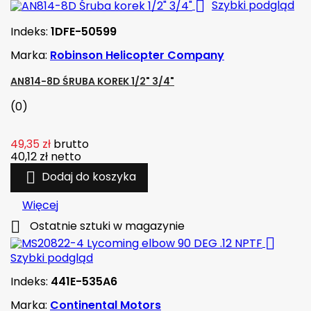

Szybki podgląd
Indeks:
1DFE-50599
Marka:
Robinson Helicopter Company
AN814-8D ŚRUBA KOREK 1/2" 3/4"
(0)
49,35 zł
brutto
40,12 zł
netto

Dodaj do koszyka
Więcej

Ostatnie sztuki w magazynie

Szybki podgląd
Indeks:
441E-535A6
Marka:
Continental Motors