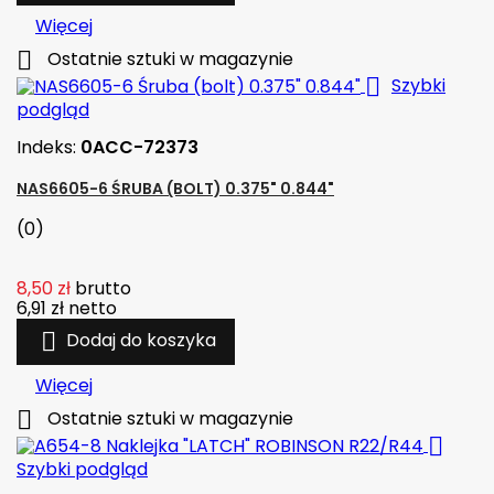
Więcej

Ostatnie sztuki w magazynie

Szybki
podgląd
Indeks:
0ACC-72373
NAS6605-6 ŚRUBA (BOLT) 0.375" 0.844"
(0)
8,50 zł
brutto
6,91 zł
netto

Dodaj do koszyka
Więcej

Ostatnie sztuki w magazynie

Szybki podgląd