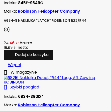
Indeks:
845E-9549C
Marka:
Robinson Helicopter Company
A654-8 NAKLEJKA "LATCH" ROBINSON R22/R44
(0)
24,46 zł
brutto
19,89 zł
netto

Dodaj do koszyka
Więcej

W magazynie

Szybki podgląd
Indeks:
6834-390D4
Marka:
Robinson Helicopter Company