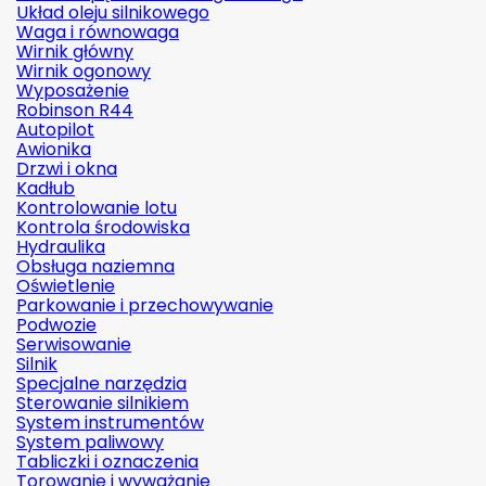
Układ oleju silnikowego
Waga i równowaga
Wirnik główny
Wirnik ogonowy
Wyposażenie
Robinson R44
Autopilot
Awionika
Drzwi i okna
Kadłub
Kontrolowanie lotu
Kontrola środowiska
Hydraulika
Obsługa naziemna
Oświetlenie
Parkowanie i przechowywanie
Podwozie
Serwisowanie
Silnik
Specjalne narzędzia
Sterowanie silnikiem
System instrumentów
System paliwowy
Tabliczki i oznaczenia
Torowanie i wyważanie