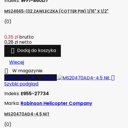
Indeks:
9FF1-860D7
MS24665-132 ZAWLECZKA (COTTER PIN) 1/16" X 1/2"
(0)
0,35 zł
brutto
0,28 zł
netto

Dodaj do koszyka
Więcej

W magazynie

Obecnie brak na stanie
Szybki podgląd
Indeks:
E955-27734
Marka:
Robinson Helicopter Company
MS20470AD4-4.5 NIT
(0)