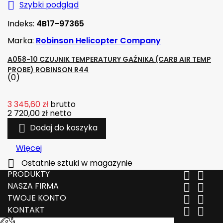

Szybki podgląd
Indeks:
4B17-97365
Marka:
Robinson Helicopter Company
A058-10 CZUJNIK TEMPERATURY GAŹNIKA (CARB AIR TEMP
PROBE) ROBINSON R44
(0)
3 345,60 zł
brutto
2 720,00 zł
netto

Dodaj do koszyka
Więcej

Ostatnie sztuki w magazynie
PRODUKTY


NASZA FIRMA


TWOJE KONTO


KONTAKT

