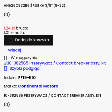
AN526C832R6 ŚRUBKA 3/8" (8-32)
(0)
1,24 zł
brutto
1,01 zł
netto

Dodaj do koszyka
Więcej

W magazynie

Szybki podgląd
Indeks:
FF19-510
Marka:
Continental Motors
10-382585 PRZERYWACZ / CONTACT BREAKER ASSY, KIT
(0)