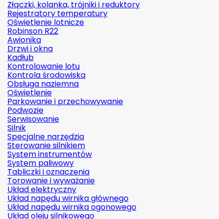
Złączki, kolanka, trójniki i reduktory
Rejestratory temperatury
Oświetlenie lotnicze
Robinson R22
Awionika
Drzwi i okna
Kadłub
Kontrolowanie lotu
Kontrola środowiska
Obsługa naziemna
Oświetlenie
Parkowanie i przechowywanie
Podwozie
Serwisowanie
Silnik
Specjalne narzędzia
Sterowanie silnikiem
System instrumentów
System paliwowy
Tabliczki i oznaczenia
Torowanie i wyważanie
Układ elektryczny
Układ napędu wirnika głównego
Układ napędu wirnika ogonowego
Układ oleju silnikowego