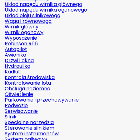
Układ napędu wirnika głównego
Układ napędu wirnika ogonowego
Układ oleju silnikowego
Waga i równowaga
Wirnik główny
Wirnik ogonowy
Wyposażenie
Robinson R66
Autopilot
Awionika
Drzwi i okna
Hydraulika
Kadłub
Kontrola środowiska
Kontrolowanie lotu
Obsługa naziemna
Oświetlenie
Parkowanie i przechowywanie
Podwozie
Serwisowanie
Silnik
Specjalne narzędzia
Sterowanie silnikiem
System instrumentów
System paliwowy