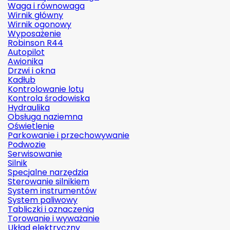
Waga i równowaga
Wirnik główny
Wirnik ogonowy
Wyposażenie
Robinson R44
Autopilot
Awionika
Drzwi i okna
Kadłub
Kontrolowanie lotu
Kontrola środowiska
Hydraulika
Obsługa naziemna
Oświetlenie
Parkowanie i przechowywanie
Podwozie
Serwisowanie
Silnik
Specjalne narzędzia
Sterowanie silnikiem
System instrumentów
System paliwowy
Tabliczki i oznaczenia
Torowanie i wyważanie
Układ elektryczny