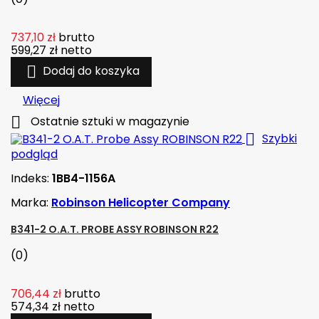
737,10 zł
brutto
599,27 zł
netto

Dodaj do koszyka
Więcej

Ostatnie sztuki w magazynie

Szybki
podgląd
Indeks:
1BB4-1156A
Marka:
Robinson Helicopter Company
B341-2 O.A.T. PROBE ASSY ROBINSON R22
(0)
706,44 zł
brutto
574,34 zł
netto