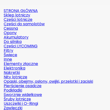
STRONA GŁÓWNA
Sklep lotniczy
Części lotnicze
Części do samolotów
Cessna
Opony
Akumulatory
Do silnika
Części LYCOMING
Filtry
Świece
Inne
Elementy złączne
Elektronika
Nakrętki
Nity lotnicze
Opaski, obejmy, osłony, owijki, przelotki i zaciski
Pierścienie osadcze
Podkładki
Sworznie widełkowe
Śruby lotnicze
Uszczelki i O-Ringi
Zawleczki