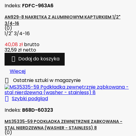
Indeks:
FDFC-963A6
AN929-8 NAKRĘTKA Z ALUMINIOWYM KAPTURKIEM 1/2"
3/4-16
(0)
1/2" 3/4-16
40,08 zł
brutto
32,59 zł
netto

Dodaj do koszyka
Więcej

Ostatnie sztuki w magazynie

Szybki podgląd
Indeks:
B68D-60323
MS35335-59 PODKŁADKA ZEWNĘTRZNIE ZĄBKOWANA -
STAL NIERDZEWNA (WASHER - STAINLESS) 8
(0)