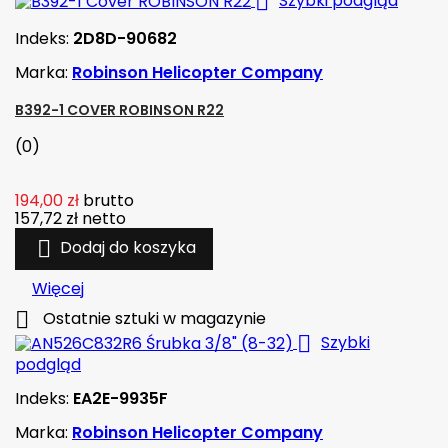

Szybki podgląd
Indeks:
2D8D-90682
Marka:
Robinson Helicopter Company
B392-1 COVER ROBINSON R22
(0)
194,00 zł
brutto
157,72 zł
netto

Dodaj do koszyka
Więcej

Ostatnie sztuki w magazynie

Szybki
podgląd
Indeks:
EA2E-9935F
Marka:
Robinson Helicopter Company