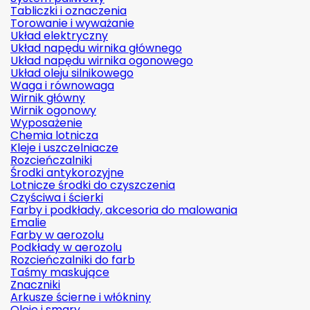
Tabliczki i oznaczenia
Torowanie i wyważanie
Układ elektryczny
Układ napędu wirnika głównego
Układ napędu wirnika ogonowego
Układ oleju silnikowego
Waga i równowaga
Wirnik główny
Wirnik ogonowy
Wyposażenie
Chemia lotnicza
Kleje i uszczelniacze
Rozcieńczalniki
Środki antykorozyjne
Lotnicze środki do czyszczenia
Czyściwa i ścierki
Farby i podkłady, akcesoria do malowania
Emalie
Farby w aerozolu
Podkłady w aerozolu
Rozcieńczalniki do farb
Taśmy maskujące
Znaczniki
Arkusze ścierne i włókniny
Oleje i smary