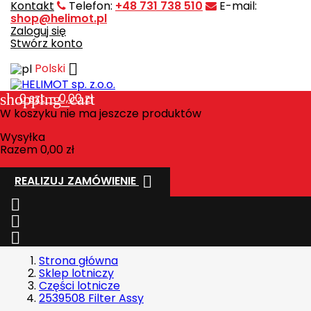
Kontakt
Telefon:
+48 731 738 510
E-mail:
shop@helimot.pl
Zaloguj się
Stwórz konto

Polski
shopping_cart
0
szt. - 0,00 zł
W koszyku nie ma jeszcze produktów
Wysyłka
Razem
0,00 zł

REALIZUJ ZAMÓWIENIE



Strona główna
Sklep lotniczy
Części lotnicze
2539508 Filter Assy