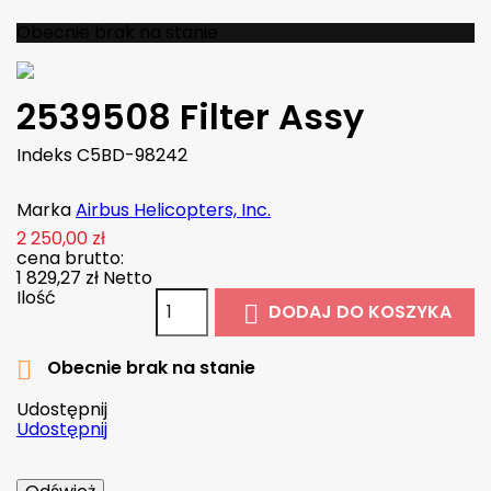
Obecnie brak na stanie
2539508 Filter Assy
Indeks
C5BD-98242
Marka
Airbus Helicopters, Inc.
2 250,00 zł
cena brutto:
1 829,27 zł
Netto
Ilość
DODAJ DO KOSZYKA

Obecnie brak na stanie

Udostępnij
Udostępnij