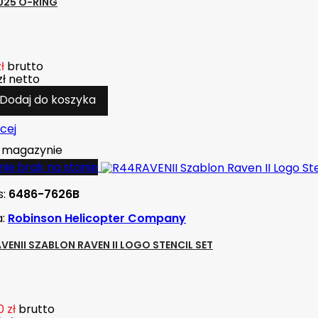
025 O-RING
ł
brutto
zł
netto
Dodaj do koszyka
cej
magazynie
ie brak na stanie
s:
6486-7626B
a:
Robinson Helicopter Company
VENII SZABLON RAVEN II LOGO STENCIL SET
 zł
brutto