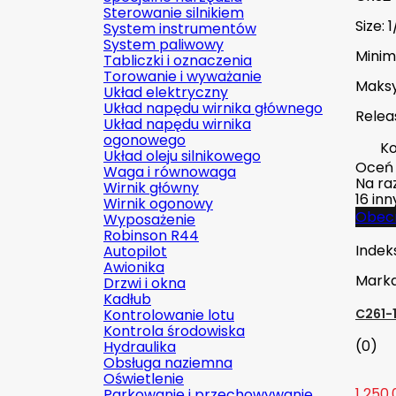
Sterowanie silnikiem
Size: 1
System instrumentów
System paliwowy
Minim
Tabliczki i oznaczenia
Torowanie i wyważanie
Maksy
Układ elektryczny
Układ napędu wirnika głównego
Relea
Układ napędu wirnika
ogonowego
Ko
Układ oleju silnikowego
Oceń
Waga i równowaga
Na raz
Wirnik główny
16 in
Wirnik ogonowy
Obecn
Wyposażenie
Robinson R44
Indek
Autopilot
Awionika
Mark
Drzwi i okna
Kadłub
Kontrolowanie lotu
C261-
Kontrola środowiska
(0)
Hydraulika
Obsługa naziemna
Oświetlenie
1 250,
Parkowanie i przechowywanie