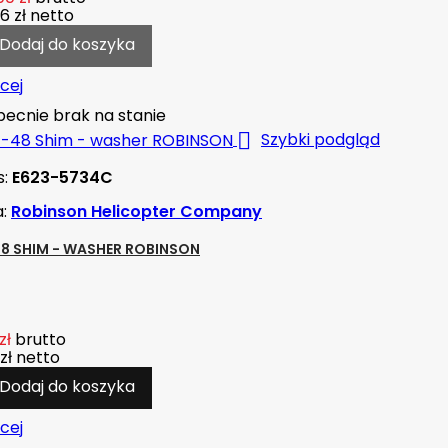
6 zł
netto
Dodaj do koszyka
cej
ecnie brak na stanie

Szybki podgląd
s:
E623-5734C
a:
Robinson Helicopter Company
48 SHIM - WASHER ROBINSON
zł
brutto
zł
netto
Dodaj do koszyka
cej