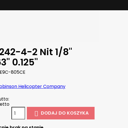
242-4-2 Nit 1/8"
3" 0.125"
E9C-805CE
obinson Helicopter Company
tto:
etto
DODAJ DO KOSZYKA

nie brak na stanie