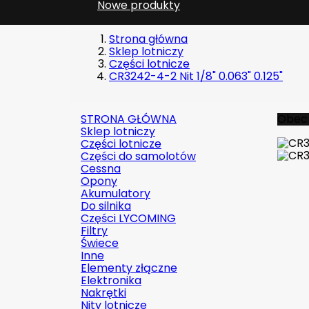
Nowe produkty
Strona główna
Sklep lotniczy
Części lotnicze
CR3242-4-2 Nit 1/8" 0.063" 0.125"
STRONA GŁÓWNA
Obecn
Sklep lotniczy
Części lotnicze
Części do samolotów
Cessna
Opony
Akumulatory
Do silnika
Części LYCOMING
Filtry
Świece
Inne
Elementy złączne
Elektronika
Nakrętki
Nity lotnicze