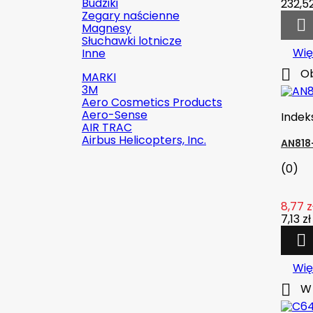
Budziki
232,52
Zegary naścienne

Magnesy
Słuchawki lotnicze
Wię
Inne

Ob
MARKI
3M
Aero Cosmetics Products
Aero-Sense
Indek
AIR TRAC
Airbus Helicopters, Inc.
AN818
(0)

Szybki podgląd
8,77 z
7,13 zł
Indeks:
2142-509C2

Marka:
Robinson Helicopter
Company
Wię

W 
AN526C-832-R8 ŚRUBKA 1/2" (8-
32)