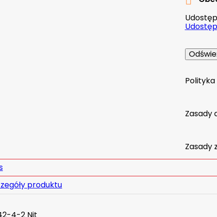

Udostępn
Udostępn
Polityk
Zasady 
Zasady 
s
zegóły produktu
2-4-2 Nit