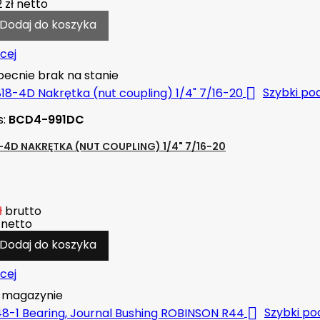
 zł
netto
Dodaj do koszyka
cej
ecnie brak na stanie

Szybki po
s:
BCD4-991DC
-4D NAKRĘTKA (NUT COUPLING) 1/4" 7/16-20
ł
brutto
netto
Dodaj do koszyka
cej
magazynie

Szybki po