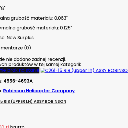
/8"
alna grubość materiału: 0.063"
malna grubość materiału: 0.125"
se: New Surplus
mentarze (0)
ie nie dodano żadnej recenzji.
nych produktów w tej samej kategorii:
ie brak na stanie
s:
4556-4693A
a:
Robinson Helicopter Company
15 RIB (UPPER LH) ASSY ROBINSON
00 zł
brutto