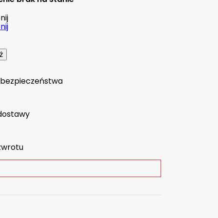
ij
ij
a bezpieczeństwa
dostawy
zwrotu