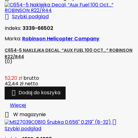

Szybki podgląd
Indeks:
3339-66502
Marka:
Robinson Helicopter Company
C654-5 NAKLEJKA DECAL, “AUX FUEL 100 OCT…” ROBINSON
R22/R44
(0)
52,20 zł
brutto
42,44 zł
netto

Dodaj do koszyka
Więcej

W magazynie

Szybki podgląd