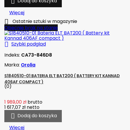

Dodaj do koszyka
Więcej

Ostatnie sztuki w magazynie
Obecnie brak na stanie

Szybki podgląd
Indeks:
CA73-846D8
Marka:
Orolia
S1840510-01 BATERIA ELT BAT200 ( BATTERY KIT KANNAD
406AF COMPACT )
(0)
1 989,00 zł
brutto
1 617,07 zł
netto

Dodaj do koszyka
Więcej