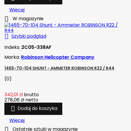
Więcej

W magazynie

Szybki podgląd
Indeks:
2C05-338AF
Marka:
Robinson Helicopter Company
1465-70-104 SHUNT - AMMETER ROBINSON R22 / R44
(0)
342,01 zł
brutto
278,06 zł
netto

Dodaj do koszyka
Więcej

Ostatnie sztuki w magazynie