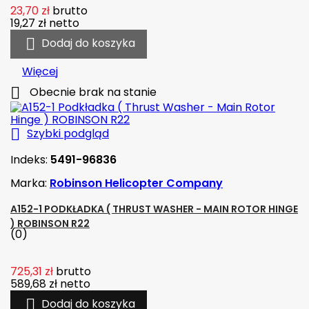
23,70 zł
brutto
19,27 zł
netto

Dodaj do koszyka
Więcej

Obecnie brak na stanie

Szybki podgląd
Indeks:
5491-96836
Marka:
Robinson Helicopter Company
A152-1 PODKŁADKA ( THRUST WASHER - MAIN ROTOR HINGE
) ROBINSON R22
(0)
725,31 zł
brutto
589,68 zł
netto

Dodaj do koszyka