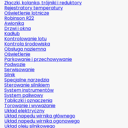
Złączki, kolanka, trójniki i reduktory
Rejestratory temperatury
Oświetlenie lotnicze
Robinson R22
Awionika
Drzwi i okna
Kadłub
Kontrolowanie lotu
Kontrola środowiska
Obsługa naziemna
Oświetlenie
Parkowanie i przechowywanie
Podwozie
Serwisowanie
Silnik
Specjalne narzędzia
Sterowanie silnikiem
System instrumentów
System paliwowy
Tabliczki i oznaczenia
Torowanie i wyważanie
Układ elektryczny
Układ napędu wirnika głównego
Układ napędu wirnika ogonowego
Układ oleju silnikowego