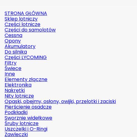
STRONA GŁÓWNA
Sklep lotniczy
Części lotnicze
Części do samolotów
Cessna
Opony
Akumulatory
Do silnika
Części LYCOMING
Filtry
Świece
Inne
Elementy złączne
Elektronika
Nakrętki
Nity lotnicze
Opaski, obejmy, osłony, owijki, przelotki i zaciski
Pierścienie osadcze
Podkładki
Sworznie widełkowe
Śruby lotnicze
Uszczelki i O-Ringi
Zawleczki