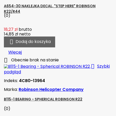
A654-30 NAKLEJKA DECAL, "STEP HERE" ROBINSON
R22/R44
(0)
18,27 zł
brutto
14,85 zł
netto

Dodaj do koszyka
Więcej

Obecnie brak na stanie

Szybki
podgląd
Indeks:
4CB0-13964
Marka:
Robinson Helicopter Company
B115-1 BEARING - SPHERICAL ROBINSON R22
(0)