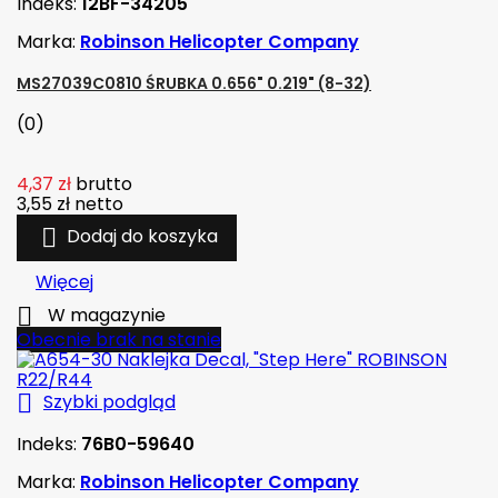
Indeks:
12BF-34205
Marka:
Robinson Helicopter Company
MS27039C0810 ŚRUBKA 0.656" 0.219" (8-32)
(0)
4,37 zł
brutto
3,55 zł
netto

Dodaj do koszyka
Więcej

W magazynie
Obecnie brak na stanie

Szybki podgląd
Indeks:
76B0-59640
Marka:
Robinson Helicopter Company