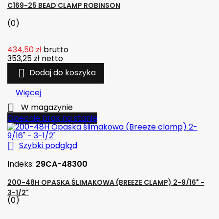
C169-25 BEAD CLAMP ROBINSON
(0)
434,50 zł
brutto
353,25 zł
netto

Dodaj do koszyka
Więcej

W magazynie
Obecnie brak na stanie

Szybki podgląd
Indeks:
29CA-48300
200-48H OPASKA ŚLIMAKOWA (BREEZE CLAMP) 2-9/16" -
3-1/2"
(0)