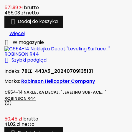
571,99 zł
brutto
465,03 zł
netto

Dodaj do koszyka
Więcej

W magazynie

Szybki podgląd
Indeks:
78EE-443A5_20240709135131
Marka:
Robinson Helicopter Company
C654-14 NAKLEJKA DECAL, "LEVELING SURFACE..."
ROBINSON R44
(0)
50,45 zł
brutto
41,02 zł
netto