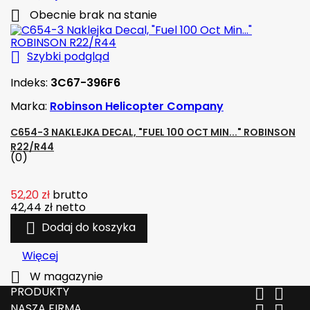

Obecnie brak na stanie

Szybki podgląd
Indeks:
3C67-396F6
Marka:
Robinson Helicopter Company
C654-3 NAKLEJKA DECAL, "FUEL 100 OCT MIN..." ROBINSON
R22/R44
(0)
52,20 zł
brutto
42,44 zł
netto

Dodaj do koszyka
Więcej

W magazynie
PRODUKTY


NASZA FIRMA