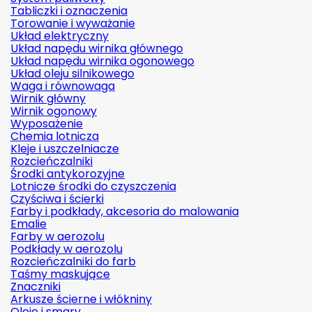
Tabliczki i oznaczenia
Torowanie i wyważanie
Układ elektryczny
Układ napędu wirnika głównego
Układ napędu wirnika ogonowego
Układ oleju silnikowego
Waga i równowaga
Wirnik główny
Wirnik ogonowy
Wyposażenie
Chemia lotnicza
Kleje i uszczelniacze
Rozcieńczalniki
Środki antykorozyjne
Lotnicze środki do czyszczenia
Czyściwa i ścierki
Farby i podkłady, akcesoria do malowania
Emalie
Farby w aerozolu
Podkłady w aerozolu
Rozcieńczalniki do farb
Taśmy maskujące
Znaczniki
Arkusze ścierne i włókniny
Oleje i smary