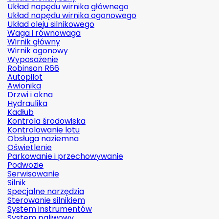
Układ napędu wirnika głównego
Układ napędu wirnika ogonowego
Układ oleju silnikowego
Waga i równowaga
Wirnik główny
Wirnik ogonowy
Wyposażenie
Robinson R66
Autopilot
Awionika
Drzwi i okna
Hydraulika
Kadłub
Kontrola środowiska
Kontrolowanie lotu
Obsługa naziemna
Oświetlenie
Parkowanie i przechowywanie
Podwozie
Serwisowanie
Silnik
Specjalne narzędzia
Sterowanie silnikiem
System instrumentów
System paliwowy