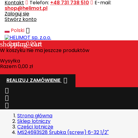
Kontakt
Telefon:
+48 731 738 510
E-mail:
shop@helimot.pl
Zaloguj się
Stwórz konto

Polski
shopping_cart
0
szt. - 0,00 zł
W koszyku nie ma jeszcze produktów
Wysyłka
Razem
0,00 zł

REALIZUJ ZAMÓWIENIE



Strona główna
Sklep lotniczy
Części lotnicze
MS24693S28 Śrubka (screw) 6-32 1/2"