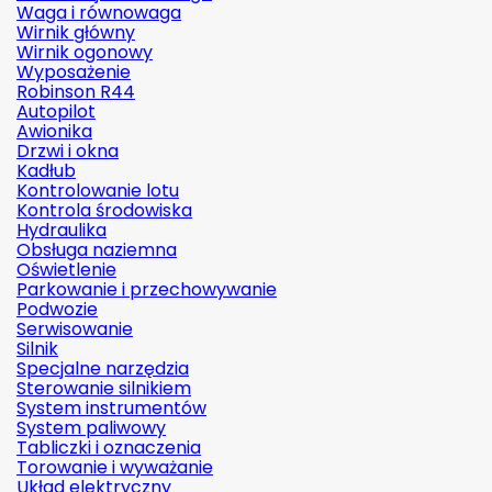
Waga i równowaga
Wirnik główny
Wirnik ogonowy
Wyposażenie
Robinson R44
Autopilot
Awionika
Drzwi i okna
Kadłub
Kontrolowanie lotu
Kontrola środowiska
Hydraulika
Obsługa naziemna
Oświetlenie
Parkowanie i przechowywanie
Podwozie
Serwisowanie
Silnik
Specjalne narzędzia
Sterowanie silnikiem
System instrumentów
System paliwowy
Tabliczki i oznaczenia
Torowanie i wyważanie
Układ elektryczny