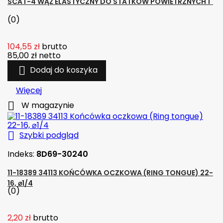
SCAT-4 WĄŻ ELASTYCZNY DO STATKÓW POWIETRZNYCH 1"
(0)
104,55 zł
brutto
85,00 zł
netto

Dodaj do koszyka
Więcej

W magazynie

Szybki podgląd
Indeks:
8D69-30240
11-18389 34113 KOŃCÓWKA OCZKOWA (RING TONGUE) 22-
16, ⌀1/4
(0)
2,20 zł
brutto