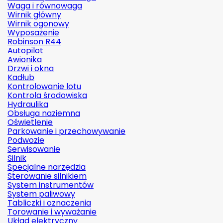
Waga i równowaga
Wirnik główny
Wirnik ogonowy
Wyposażenie
Robinson R44
Autopilot
Awionika
Drzwi i okna
Kadłub
Kontrolowanie lotu
Kontrola środowiska
Hydraulika
Obsługa naziemna
Oświetlenie
Parkowanie i przechowywanie
Podwozie
Serwisowanie
Silnik
Specjalne narzędzia
Sterowanie silnikiem
System instrumentów
System paliwowy
Tabliczki i oznaczenia
Torowanie i wyważanie
Układ elektryczny