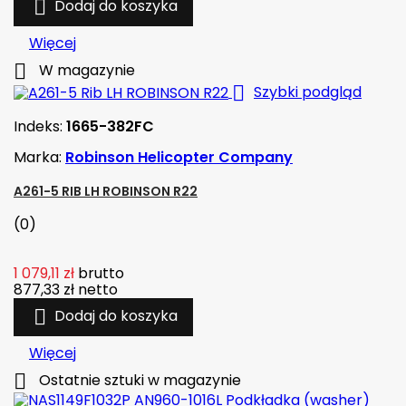

Dodaj do koszyka
Więcej

W magazynie

Szybki podgląd
Indeks:
1665-382FC
Marka:
Robinson Helicopter Company
A261-5 RIB LH ROBINSON R22
(0)
1 079,11 zł
brutto
877,33 zł
netto

Dodaj do koszyka
Więcej

Ostatnie sztuki w magazynie