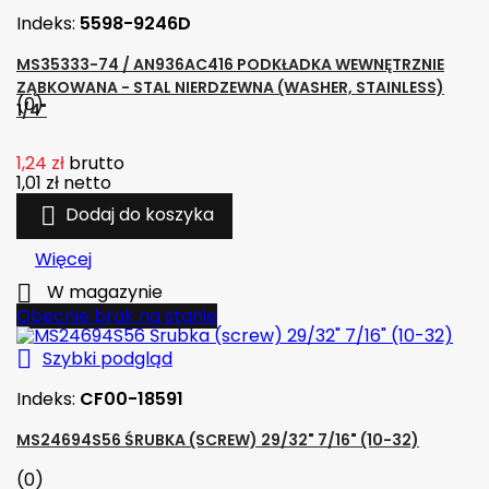
Indeks:
5598-9246D
MS35333-74 / AN936AC416 PODKŁADKA WEWNĘTRZNIE
ZĄBKOWANA - STAL NIERDZEWNA (WASHER, STAINLESS)
(0)
1/4"
1,24 zł
brutto
1,01 zł
netto

Dodaj do koszyka
Więcej

W magazynie
Obecnie brak na stanie

Szybki podgląd
Indeks:
CF00-18591
MS24694S56 ŚRUBKA (SCREW) 29/32" 7/16" (10-32)
(0)