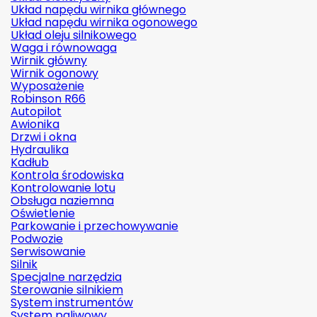
Układ napędu wirnika głównego
Układ napędu wirnika ogonowego
Układ oleju silnikowego
Waga i równowaga
Wirnik główny
Wirnik ogonowy
Wyposażenie
Robinson R66
Autopilot
Awionika
Drzwi i okna
Hydraulika
Kadłub
Kontrola środowiska
Kontrolowanie lotu
Obsługa naziemna
Oświetlenie
Parkowanie i przechowywanie
Podwozie
Serwisowanie
Silnik
Specjalne narzędzia
Sterowanie silnikiem
System instrumentów
System paliwowy