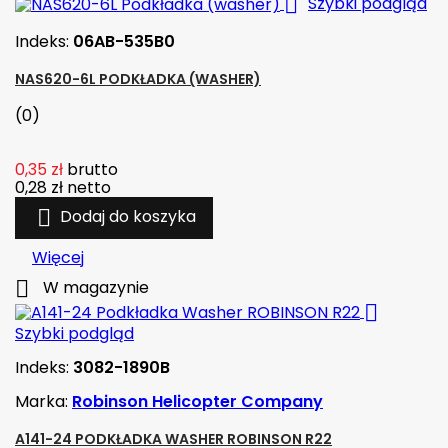

Szybki podgląd
Indeks:
06AB-535B0
NAS620-6L PODKŁADKA (WASHER)
(0)
0,35 zł
brutto
0,28 zł
netto

Dodaj do koszyka
Więcej

W magazynie

Szybki podgląd
Indeks:
3082-1890B
Marka:
Robinson Helicopter Company
A141-24 PODKŁADKA WASHER ROBINSON R22