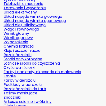
Tabliczki i oznaczenia
Torowanie i wyważanie
Układ elektryczny
Układ napędu wirnika głównego
Układ napędu wirnika ogonowego
Układ oleju silnikowego
Waga i równowaga
Wirnik główny
Wirnik ogonowy
Wyposażenie
Chemia lotnicza
Kleje i uszczelniacze
Rozcieńczalniki
Środki antykorozyjne
Lotnicze środki do czyszczenia
Czyściwa i ścierki
Farby i podkłady, akcesoria do malowania
Emalie
Farby w aerozolu
Podkłady w aerozolu
Rozcieńczalniki do farb
Taśmy maskujące
Znaczniki
Arkusze ścierne i włókniny
Oleje i smary