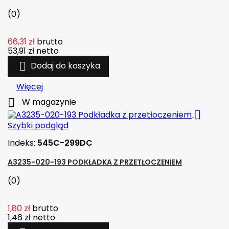
(0)
66,31 zł
brutto
53,91 zł
netto

Dodaj do koszyka
Więcej

W magazynie

Szybki podgląd
Indeks:
545C-299DC
A3235-020-193 PODKŁADKA Z PRZETŁOCZENIEM
(0)
1,80 zł
brutto
1,46 zł
netto