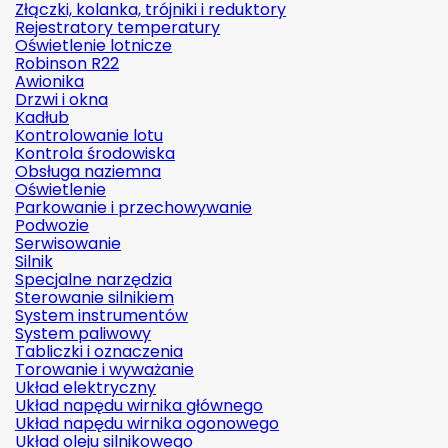
Złączki, kolanka, trójniki i reduktory
Rejestratory temperatury
Oświetlenie lotnicze
Robinson R22
Awionika
Drzwi i okna
Kadłub
Kontrolowanie lotu
Kontrola środowiska
Obsługa naziemna
Oświetlenie
Parkowanie i przechowywanie
Podwozie
Serwisowanie
Silnik
Specjalne narzędzia
Sterowanie silnikiem
System instrumentów
System paliwowy
Tabliczki i oznaczenia
Torowanie i wyważanie
Układ elektryczny
Układ napędu wirnika głównego
Układ napędu wirnika ogonowego
Układ oleju silnikowego