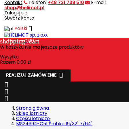
Kontakt
Telefon:
+48 731 738 510
E-mail:
shop@helimot.pl
Zaloguj się
Stwórz konto

Polski
shopping_cart
0
szt. - 0,00 zł
W koszyku nie ma jeszcze produktów
Wysyłka
Razem
0,00 zł

REALIZUJ ZAMÓWIENIE



Strona główna
Sklep lotniczy
Części lotnicze
MS24694-C51 Śrubka 19/32" 7/64"