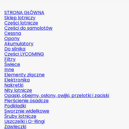
STRONA GŁÓWNA
Sklep lotniczy
Części lotnicze
Części do samolotów
Cessna
Opony
Akumulatory
Do silnika
Części LYCOMING
Filtry
Świece
Inne
Elementy złączne
Elektronika
Nakrętki
Nity lotnicze
Opaski, obejmy, osłony, owijki, przelotki i zaciski
Pierścienie osadcze
Podkładki
Sworznie widełkowe
Śruby lotnicze
Uszczelki i O-Ringi
Zawleczki