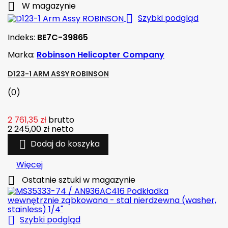

W magazynie

Szybki podgląd
Indeks:
BE7C-39865
Marka:
Robinson Helicopter Company
D123-1 ARM ASSY ROBINSON
(0)
2 761,35 zł
brutto
2 245,00 zł
netto

Dodaj do koszyka
Więcej

Ostatnie sztuki w magazynie

Szybki podgląd