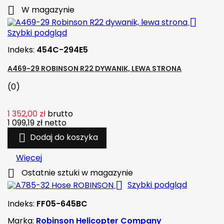

W magazynie

Szybki podgląd
Indeks:
454C-294E5
A469-29 ROBINSON R22 DYWANIK, LEWA STRONA
(0)
1 352,00 zł
brutto
1 099,19 zł
netto

Dodaj do koszyka
Więcej

Ostatnie sztuki w magazynie

Szybki podgląd
Indeks:
FF05-645BC
Marka:
Robinson Helicopter Company