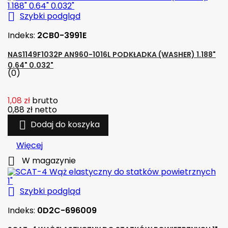

Szybki podgląd
Indeks:
2CB0-3991E
NAS1149F1032P AN960-1016L PODKŁADKA (WASHER) 1.188"
0.64" 0.032"
(0)
1,08 zł
brutto
0,88 zł
netto

Dodaj do koszyka
Więcej

W magazynie

Szybki podgląd
Indeks:
0D2C-696009