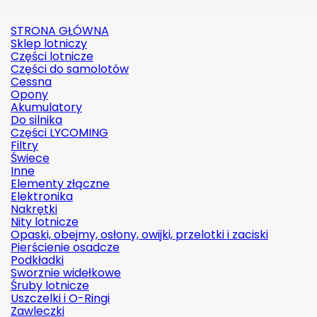
STRONA GŁÓWNA
Sklep lotniczy
Części lotnicze
Części do samolotów
Cessna
Opony
Akumulatory
Do silnika
Części LYCOMING
Filtry
Świece
Inne
Elementy złączne
Elektronika
Nakrętki
Nity lotnicze
Opaski, obejmy, osłony, owijki, przelotki i zaciski
Pierścienie osadcze
Podkładki
Sworznie widełkowe
Śruby lotnicze
Uszczelki i O-Ringi
Zawleczki