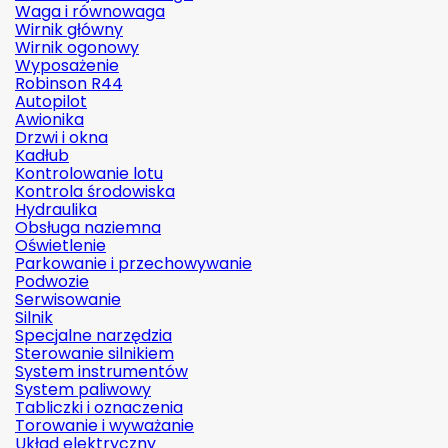
Waga i równowaga
Wirnik główny
Wirnik ogonowy
Wyposażenie
Robinson R44
Autopilot
Awionika
Drzwi i okna
Kadłub
Kontrolowanie lotu
Kontrola środowiska
Hydraulika
Obsługa naziemna
Oświetlenie
Parkowanie i przechowywanie
Podwozie
Serwisowanie
Silnik
Specjalne narzędzia
Sterowanie silnikiem
System instrumentów
System paliwowy
Tabliczki i oznaczenia
Torowanie i wyważanie
Układ elektryczny