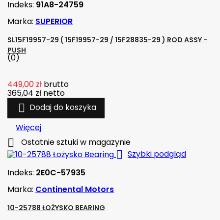
Indeks:
91A8-24759
Marka:
SUPERIOR
SL15F19957-29 ( 15F19957-29 / 15F28835-29 ) ROD ASSY -
PUSH
(0)
449,00 zł
brutto
365,04 zł
netto

Dodaj do koszyka
Więcej

Ostatnie sztuki w magazynie

Szybki podgląd
Indeks:
2E0C-57935
Marka:
Continental Motors
10-25788 ŁOŻYSKO BEARING