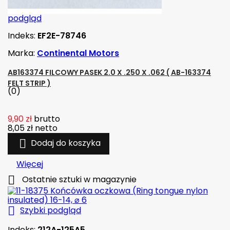
podgląd
Indeks:
EF2E-78746
Marka:
Continental Motors
AB163374 FILCOWY PASEK 2.0 X .250 X .062 ( AB-163374
FELT STRIP )
(0)
9,90 zł
brutto
8,05 zł
netto

Dodaj do koszyka
Więcej

Ostatnie sztuki w magazynie

Szybki podgląd
Indeks:
212A-125A5