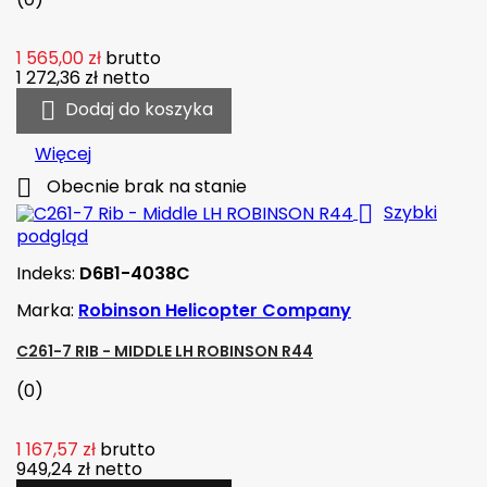
1 565,00 zł
brutto
1 272,36 zł
netto

Dodaj do koszyka
Więcej

Obecnie brak na stanie

Szybki
podgląd
Indeks:
D6B1-4038C
Marka:
Robinson Helicopter Company
C261-7 RIB - MIDDLE LH ROBINSON R44
(0)
1 167,57 zł
brutto
949,24 zł
netto