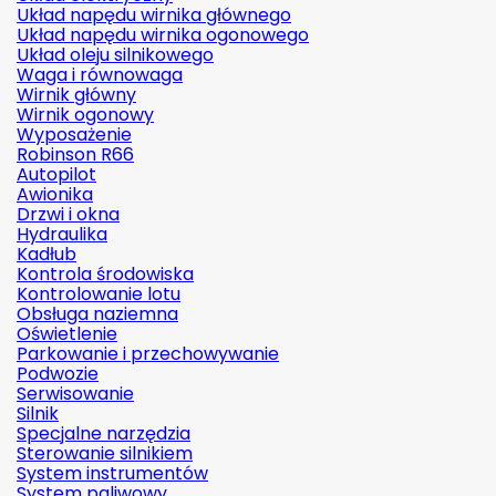
Układ napędu wirnika głównego
Układ napędu wirnika ogonowego
Układ oleju silnikowego
Waga i równowaga
Wirnik główny
Wirnik ogonowy
Wyposażenie
Robinson R66
Autopilot
Awionika
Drzwi i okna
Hydraulika
Kadłub
Kontrola środowiska
Kontrolowanie lotu
Obsługa naziemna
Oświetlenie
Parkowanie i przechowywanie
Podwozie
Serwisowanie
Silnik
Specjalne narzędzia
Sterowanie silnikiem
System instrumentów
System paliwowy