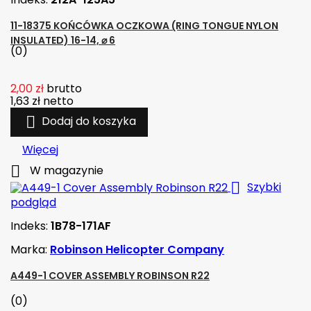
11-18375 KOŃCÓWKA OCZKOWA (RING TONGUE NYLON
INSULATED) 16-14, ⌀ 6
(0)
2,00 zł
brutto
1,63 zł
netto

Dodaj do koszyka
Więcej

W magazynie

Szybki
podgląd
Indeks:
1B78-171AF
Marka:
Robinson Helicopter Company
A449-1 COVER ASSEMBLY ROBINSON R22
(0)