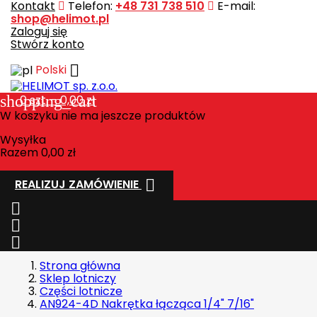
Kontakt
Telefon:
+48 731 738 510
E-mail:
shop@helimot.pl
Zaloguj się
Stwórz konto

Polski
shopping_cart
0
szt. - 0,00 zł
W koszyku nie ma jeszcze produktów
Wysyłka
Razem
0,00 zł

REALIZUJ ZAMÓWIENIE



Strona główna
Sklep lotniczy
Części lotnicze
AN924-4D Nakrętka łącząca 1/4" 7/16"