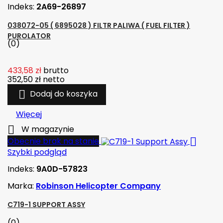
Indeks:
2A69-26897
038072-05 ( 6895028 ) FILTR PALIWA ( FUEL FILTER )
PUROLATOR
(0)
433,58 zł
brutto
352,50 zł
netto

Dodaj do koszyka
Więcej

W magazynie

Obecnie brak na stanie
Szybki podgląd
Indeks:
9A0D-57823
Marka:
Robinson Helicopter Company
C719-1 SUPPORT ASSY
(0)