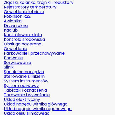
Złączki, kolanka, trójniki i reduktory
Rejestratory temperatury
Oświetlenie lotnicze
Robinson R22
Awionika
Drzwi i okna
Kadłub
Kontrolowanie lotu
Kontrola środowiska
Obsługa naziemna
Oświetlenie
Parkowanie i przechowywanie
Podwozie
Serwisowanie
Silnik
Specjalne narzędzia
Sterowanie silnikiem
System instrumentów
System paliwowy
Tabliczki i oznaczenia
Torowanie i wyważanie
Układ elektryczny
Układ napędu wirnika głównego
Układ napędu wirnika ogonowego
Układ oleju silnikowego