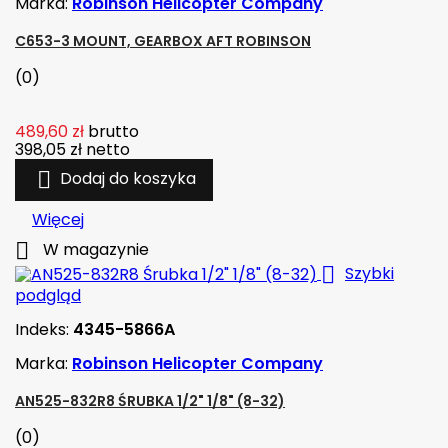
Marka:
Robinson Helicopter Company
C653-3 MOUNT, GEARBOX AFT ROBINSON
(0)
489,60 zł
brutto
398,05 zł
netto

Dodaj do koszyka
Więcej

W magazynie

Szybki
podgląd
Indeks:
4345-5866A
Marka:
Robinson Helicopter Company
AN525-832R8 ŚRUBKA 1/2" 1/8" (8-32)
(0)