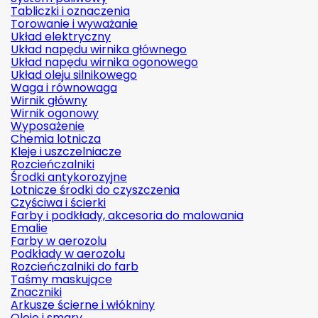
Tabliczki i oznaczenia
Torowanie i wyważanie
Układ elektryczny
Układ napędu wirnika głównego
Układ napędu wirnika ogonowego
Układ oleju silnikowego
Waga i równowaga
Wirnik główny
Wirnik ogonowy
Wyposażenie
Chemia lotnicza
Kleje i uszczelniacze
Rozcieńczalniki
Środki antykorozyjne
Lotnicze środki do czyszczenia
Czyściwa i ścierki
Farby i podkłady, akcesoria do malowania
Emalie
Farby w aerozolu
Podkłady w aerozolu
Rozcieńczalniki do farb
Taśmy maskujące
Znaczniki
Arkusze ścierne i włókniny
Oleje i smary