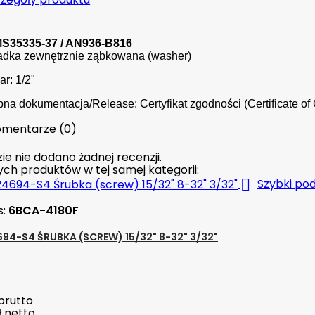
MS35335-37 / AN936-B816
adka zewnętrznie ząbkowana (washer)
r: 1/2"
na dokumentacja/Release: Certyfikat zgodności (Certificate of 
mentarze (0)
ie nie dodano żadnej recenzji.
nych produktów w tej samej kategorii:

Szybki po
s:
6BCA-4180F
94-S4 ŚRUBKA (SCREW) 15/32" 8-32" 3/32"
brutto
ł
netto