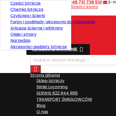
Kontakt
Telefon:
+48 731 738 510
E-m
Części lotnicze
Witaj,
Zaloguj się
lub
Stwórz konto
Chemia lotnicza

Polski
Czyściwa i ścierki
Farby i podkłady, akcesoria do malowania
Arkusze ścierne i włókniny
Wysyłka
Oleje i smary
Razem
0,00 zł
Narzędzia
Akcesoria i gadżety lotnicze

REALIZUJ ZAMÓWIENIE

Strona główna
Sklep lotniczy
Silniki Lycoming
SERWIS R22 R44 R66
TRANSPORT ŚMIGŁOWCÓW
Blog
O nas