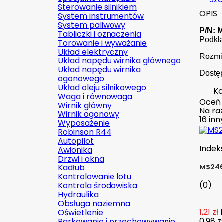
Sterowanie silnikiem
OPIS
System instrumentów
System paliwowy
P/N: 
Tabliczki i oznaczenia
Podkł
Torowanie i wyważanie
Układ elektryczny
Rozmia
Układ napędu wirnika głównego
Układ napędu wirnika
Dostęp
ogonowego
Układ oleju silnikowego
Ko
Waga i równowaga
Oceń
Wirnik główny
Na raz
Wirnik ogonowy
16 in
Wyposażenie
Robinson R44
Autopilot
Indek
Awionika
Drzwi i okna
Kadłub
MS246
Kontrolowanie lotu
(0)
Kontrola środowiska
Hydraulika
Obsługa naziemna
1,21 zł
Oświetlenie
0,98 z
Parkowanie i przechowywanie