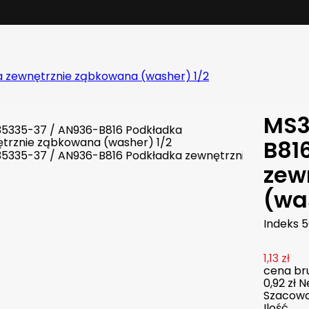
 zewnętrznie ząbkowana (washer) 1/2
MS3
B81
zew
(wa
Indeks
5
1,13 zł
cena bru
0,92 zł
N
Szacowan
Ilość