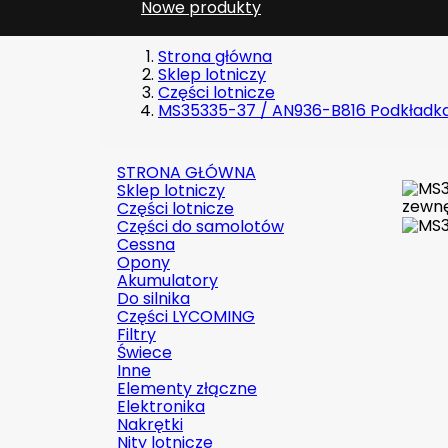
Nowe produkty
Strona główna
Sklep lotniczy
Części lotnicze
MS35335-37 / AN936-B816 Podkładka
STRONA GŁÓWNA
Sklep lotniczy
Części lotnicze
Części do samolotów
Cessna
Opony
Akumulatory
Do silnika
Części LYCOMING
Filtry
Świece
Inne
Elementy złączne
Elektronika
Nakrętki
Nity lotnicze