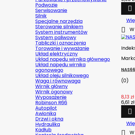
Podwozie

Serwisowanie
Silnik
Wię
Specjalne narzędzia
Sterowanie silnikiem

W 
System instrumentów
System paliwowy
Tabliczki i oznaczenia
Indek
Torowanie i wyważanie
Układ elektryczny
Mark
Układ napędu wirnika głównego
Układ napędu wirnika
ogonowego
NAS66
Układ oleju silnikowego
(0)
Waga i równowaga
Wirnik główny
Wirnik ogonowy
8,13 zł
Wyposażenie
6,61 zł
Robinson R66
Autopilot

Awionika
Drzwi i okna
Wię
Hydraulika
Kadłub

W 