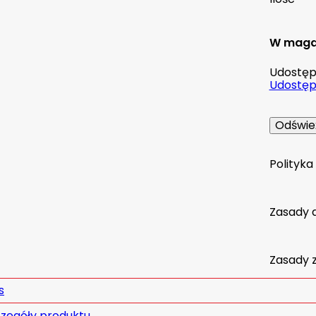
W maga
Udostępn
Udostępn
Polityk
Zasady 
Zasady 
s
zegóły produktu