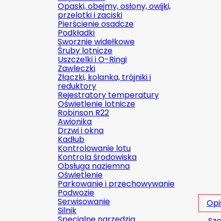
Opaski, obejmy, osłony, owijki,
przelotki i zaciski
Pierścienie osadcze
Podkładki
Sworznie widełkowe
Śruby lotnicze
Uszczelki i O-Ringi
Zawleczki
Złączki, kolanka, trójniki i
reduktory
Rejestratory temperatury
Oświetlenie lotnicze
Robinson R22
Awionika
Drzwi i okna
Kadłub
Kontrolowanie lotu
Kontrola środowiska
Obsługa naziemna
Oświetlenie
Parkowanie i przechowywanie
Podwozie
Serwisowanie
Opi
Silnik
Specjalne narzędzia
Szc