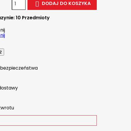
DODAJ DO KOSZYKA

zynie:
10 Przedmioty
ij
ij
a bezpieczeństwa
dostawy
zwrotu