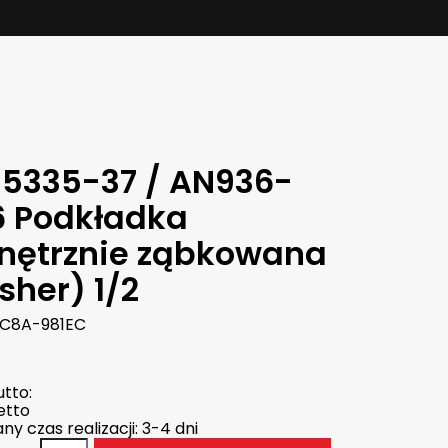
5335-37 / AN936-
6 Podkładka
nętrznie ząbkowana
sher) 1/2
C8A-981EC
tto:
etto
y czas realizacji: 3-4 dni