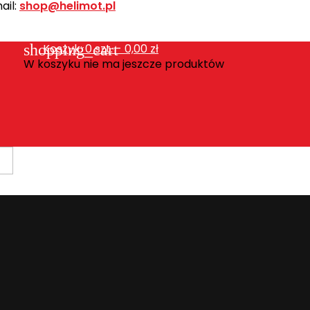
ail:
shop@helimot.pl
shopping_cart
Koszyk:
0
szt. - 0,00 zł
W koszyku nie ma jeszcze produktów