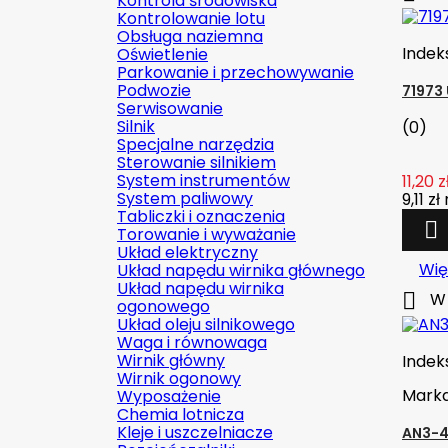
Kontrola środowiska
Kontrolowanie lotu
Obsługa naziemna
Indek
Oświetlenie
Parkowanie i przechowywanie
Podwozie
71973
Serwisowanie
Silnik
(0)
Specjalne narzędzia
Sterowanie silnikiem
System instrumentów
11,20 z
System paliwowy
9,11 zł
Tabliczki i oznaczenia

Torowanie i wyważanie
Układ elektryczny
Wię
Układ napędu wirnika głównego
Układ napędu wirnika

W 
ogonowego
Układ oleju silnikowego
Waga i równowaga
Wirnik główny
Indek
Wirnik ogonowy
Mark
Wyposażenie
Chemia lotnicza
Kleje i uszczelniacze
AN3-4A