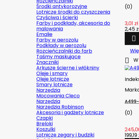
Rozcieńczalniki
Środki antykorozyjne
(0)
Lotnicze środki do czyszczenia
Czyściwa i ścierki
Farby i podkłady, akcesoria do
3,01 zł
malowania
2,45 z
Emalie

Farby w aerozolu
Podkłady w aerozolu
Wię
Rozcieńczalniki do farb
Taśmy maskujące

W 
Znaczniki
Arkusze ścierne i włókniny
Oleje i smary
Oleje lotnicze
Indek
Smary lotnicze
Mark
Narzędzia
Mocowania Cleco
Narzędzia
A499-
Narzędzia Robinson
Akcesoria i gadżety lotnicze
(0)
Czapki
Breloki
Koszulki
245,00
Lotnicze zegary i budziki
199,19 