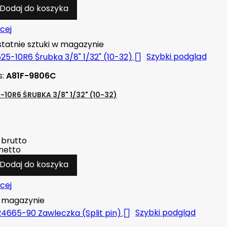
Dodaj do koszyka
cej
tatnie sztuki w magazynie

Szybki podgląd
s:
A81F-9806C
-10R6 ŚRUBKA 3/8" 1/32" (10-32)
brutto
netto
Dodaj do koszyka
cej
magazynie

Szybki podgląd