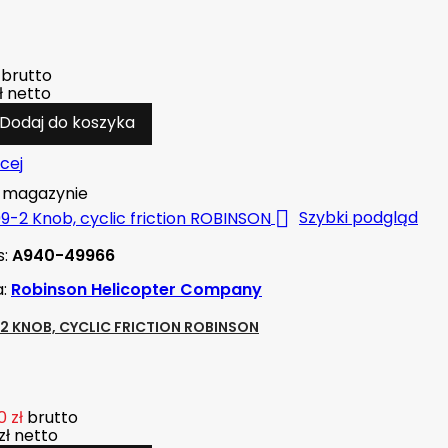
brutto
ł
netto
Dodaj do koszyka
cej
magazynie

Szybki podgląd
s:
A940-49966
a:
Robinson Helicopter Company
2 KNOB, CYCLIC FRICTION ROBINSON
 zł
brutto
zł
netto