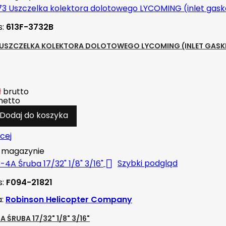
s:
613F-3732B
 USZCZELKA KOLEKTORA DOLOTOWEGO LYCOMING (INLET GASK
ł
brutto
netto
Dodaj do koszyka
cej
magazynie

Szybki podgląd
s:
F094-21821
a:
Robinson Helicopter Company
 ŚRUBA 17/32" 1/8" 3/16"