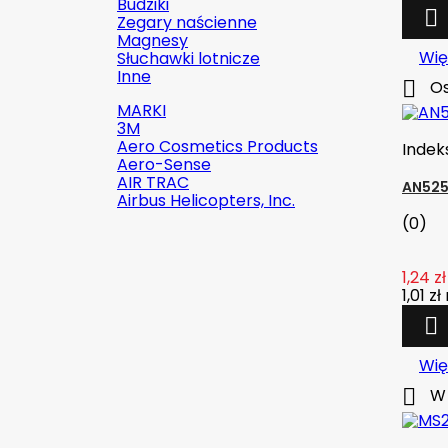
Budziki

Zegary naścienne
Magnesy
Wię
Słuchawki lotnicze
Inne

Os
MARKI
3M
Aero Cosmetics Products
Indek
Aero-Sense
AIR TRAC
AN525
Airbus Helicopters, Inc.
(0)
1,24 zł

Szybki podgląd
1,01 zł

Indeks:
2142-509C2
Marka:
Robinson Helicopter
Wię
Company

W 
AN526C-832-R8 ŚRUBKA 1/2" (8-
32)