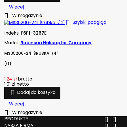
Więcej

W magazynie

Szybki podgląd
Indeks:
F6F1-3267E
Marka:
Robinson Helicopter Company
MS35206-241 ŚRUBKA 1/4"
(0)
1,24 zł
brutto
1,01 zł
netto

Dodaj do koszyka
Więcej

W magazynie
PRODUKTY


NASZA FIRMA

