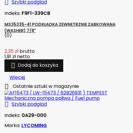

Szybki podgląd
Indeks:
F9F1-339CB
MS35335-41 PODKŁADKA ZEWNĘTRZNIE ZĄBKOWANA
(WASHER) 7/8"
(0)
2,35 zł
brutto
1,91 zł
netto

Dodaj do koszyka
Więcej

Ostatnie sztuki w magazynie

Szybki podgląd
Indeks:
0A29-000
Marka:
LYCOMING