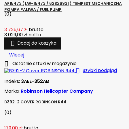
AF15473 ( LW-15473 / 62B26931 ) TEMPEST MECHANICZNA
POMPA PALIWA / FUEL PUMP
(0)
3 725,67 zł
brutto
3 029,00 zł
netto

Dodaj do koszyka
Więcej

Ostatnie sztuki w magazynie

Szybki podgląd
Indeks:
3AEE-352AB
Marka:
Robinson Helicopter Company
B392-2 COVER ROBINSON R44
(0)
179,00 zł
brutto