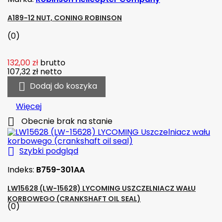
A189-12 NUT, CONING ROBINSON
(0)
132,00 zł
brutto
107,32 zł
netto

Dodaj do koszyka
Więcej

Obecnie brak na stanie

Szybki podgląd
Indeks:
B759-301AA
LW15628 (LW-15628) LYCOMING USZCZELNIACZ WAŁU
KORBOWEGO (CRANKSHAFT OIL SEAL)
(0)