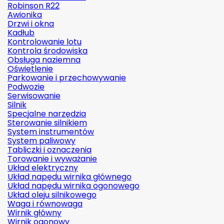
Robinson R22
Awionika
Drzwi i okna
Kadłub
Kontrolowanie lotu
Kontrola środowiska
Obsługa naziemna
Oświetlenie
Parkowanie i przechowywanie
Podwozie
Serwisowanie
Silnik
Specjalne narzędzia
Sterowanie silnikiem
System instrumentów
System paliwowy
Tabliczki i oznaczenia
Torowanie i wyważanie
Układ elektryczny
Układ napędu wirnika głównego
Układ napędu wirnika ogonowego
Układ oleju silnikowego
Waga i równowaga
Wirnik główny
Wirnik ogonowy