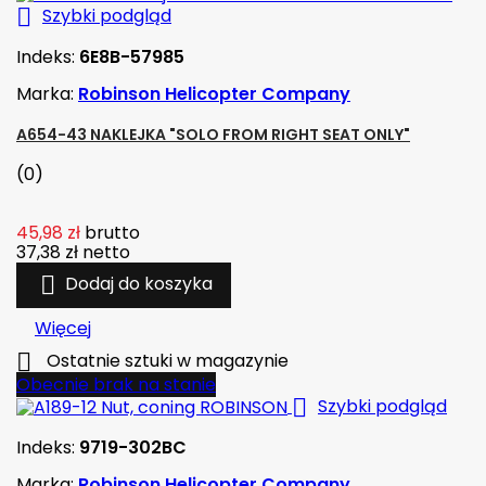

Szybki podgląd
Indeks:
6E8B-57985
Marka:
Robinson Helicopter Company
A654-43 NAKLEJKA "SOLO FROM RIGHT SEAT ONLY"
(0)
45,98 zł
brutto
37,38 zł
netto

Dodaj do koszyka
Więcej

Ostatnie sztuki w magazynie
Obecnie brak na stanie

Szybki podgląd
Indeks:
9719-302BC
Marka:
Robinson Helicopter Company