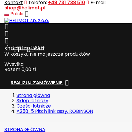
Kontakt
Telefon:
+48 731 738 510
E-mail:
shop@helimot.pl

Polski



shopping_cart
0
szt. - 0,00 zł
W koszyku nie ma jeszcze produktów
Wysyłka
Razem
0,00 zł

REALIZUJ ZAMÓWIENIE
Strona główna
Sklep lotniczy
Części lotnicze
A258-5 Pitch link assy. ROBINSON
STRONA GŁÓWNA