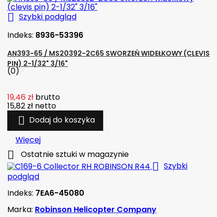

Szybki podgląd
Indeks:
8936-53396
AN393-65 / MS20392-2C65 SWORZEŃ WIDEŁKOWY (CLEVIS
PIN) 2-1/32" 3/16"
(0)
19,46 zł
brutto
15,82 zł
netto

Dodaj do koszyka
Więcej

Ostatnie sztuki w magazynie

Szybki
podgląd
Indeks:
7EA6-45080
Marka:
Robinson Helicopter Company