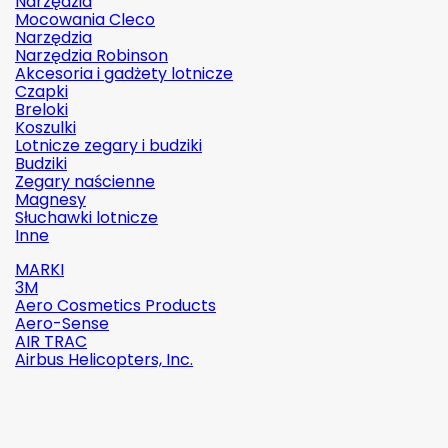
Narzędzia
Mocowania Cleco
Narzędzia
Narzędzia Robinson
Akcesoria i gadżety lotnicze
Czapki
Breloki
Koszulki
Lotnicze zegary i budziki
Budziki
Zegary naścienne
Magnesy
Słuchawki lotnicze
Inne
MARKI
3M
Aero Cosmetics Products
Aero-Sense
AIR TRAC
Airbus Helicopters, Inc.

Szybki
podgląd