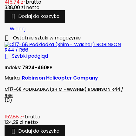
415,74 zł
brutto
338,00 zł
netto

Dodaj do koszyka
Więcej

Ostatnie sztuki w magazynie

Szybki podgląd
Indeks:
7924-460EE
Marka:
Robinson Helicopter Company
C117-68 PODKŁADKA (SHIM - WASHER) ROBINSON R44 /
R66
(0)
152,88 zł
brutto
124,29 zł
netto

Dodaj do koszyka