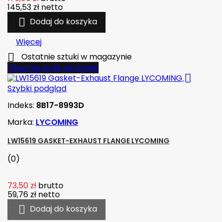
145,53 zł
netto

Dodaj do koszyka
Więcej

Ostatnie sztuki w magazynie
Obecnie brak na stanie

Szybki podgląd
Indeks:
8B17-8993D
Marka:
LYCOMING
LW15619 GASKET-EXHAUST FLANGE LYCOMING
(0)
73,50 zł
brutto
59,76 zł
netto

Dodaj do koszyka