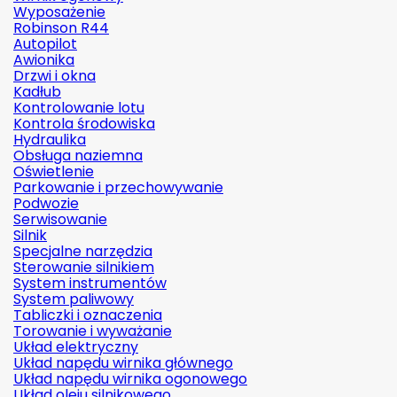
Wyposażenie
Robinson R44
Autopilot
Awionika
Drzwi i okna
Kadłub
Kontrolowanie lotu
Kontrola środowiska
Hydraulika
Obsługa naziemna
Oświetlenie
Parkowanie i przechowywanie
Podwozie
Serwisowanie
Silnik
Specjalne narzędzia
Sterowanie silnikiem
System instrumentów
System paliwowy
Tabliczki i oznaczenia
Torowanie i wyważanie
Układ elektryczny
Układ napędu wirnika głównego
Układ napędu wirnika ogonowego
Układ oleju silnikowego