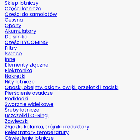
Sklep lotniczy
Części lotnicze
Części do samolotów
Cessna
Opony
Akumulatory
Do silnika
Części LYCOMING
Filtry
Świece
Inne
Elementy złączne
Elektronika
Nakrętki
Nity lotnicze
Opaski, obejmy, osłony, owijki, przelotki i zaciski
Pierścienie osadcze
Podkładki
Sworznie widełkowe
Śruby lotnicze
Uszczelki i O-Ringi
Zawleczki
Złączki, kolanka, trójniki i reduktory
Rejestratory temperatury
Oświetlenie lotnicze