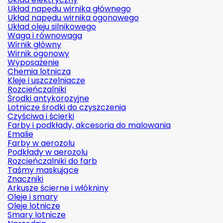
Układ napędu wirnika głównego
Układ napędu wirnika ogonowego
Układ oleju silnikowego
Waga i równowaga
Wirnik główny
Wirnik ogonowy
Wyposażenie
Chemia lotnicza
Kleje i uszczelniacze
Rozcieńczalniki
Środki antykorozyjne
Lotnicze środki do czyszczenia
Czyściwa i ścierki
Farby i podkłady, akcesoria do malowania
Emalie
Farby w aerozolu
Podkłady w aerozolu
Rozcieńczalniki do farb
Taśmy maskujące
Znaczniki
Arkusze ścierne i włókniny
Oleje i smary
Oleje lotnicze
Smary lotnicze