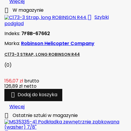
Więcej

W magazynie

Szybki
podgląd
Indeks:
7F8B-67662
Marka:
Robinson Helicopter Company
C173-3 STRAP, LONG ROBINSON R44
(0)
156,07 zł
brutto
126,89 zł
netto

Dodaj do koszyka
Więcej

Ostatnie sztuki w magazynie