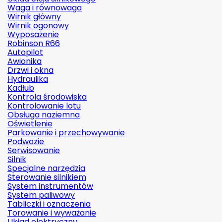
Waga i równowaga
Wirnik główny
Wirnik ogonowy
Wyposażenie
Robinson R66
Autopilot
Awionika
Drzwi i okna
Hydraulika
Kadłub
Kontrola środowiska
Kontrolowanie lotu
Obsługa naziemna
Oświetlenie
Parkowanie i przechowywanie
Podwozie
Serwisowanie
Silnik
Specjalne narzędzia
Sterowanie silnikiem
System instrumentów
System paliwowy
Tabliczki i oznaczenia
Torowanie i wyważanie
Układ elektryczny