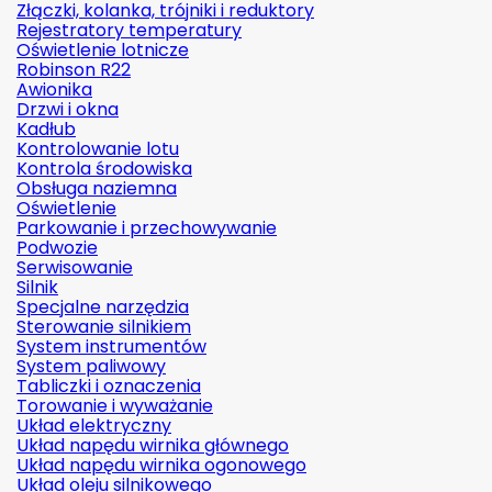
Złączki, kolanka, trójniki i reduktory
Rejestratory temperatury
Oświetlenie lotnicze
Robinson R22
Awionika
Drzwi i okna
Kadłub
Kontrolowanie lotu
Kontrola środowiska
Obsługa naziemna
Oświetlenie
Parkowanie i przechowywanie
Podwozie
Serwisowanie
Silnik
Specjalne narzędzia
Sterowanie silnikiem
System instrumentów
System paliwowy
Tabliczki i oznaczenia
Torowanie i wyważanie
Układ elektryczny
Układ napędu wirnika głównego
Układ napędu wirnika ogonowego
Układ oleju silnikowego