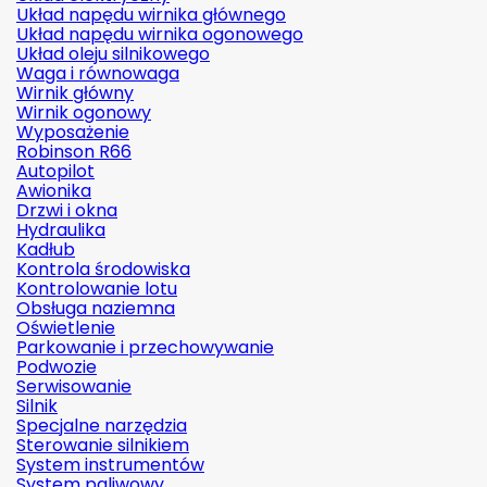
Układ napędu wirnika głównego
Układ napędu wirnika ogonowego
Układ oleju silnikowego
Waga i równowaga
Wirnik główny
Wirnik ogonowy
Wyposażenie
Robinson R66
Autopilot
Awionika
Drzwi i okna
Hydraulika
Kadłub
Kontrola środowiska
Kontrolowanie lotu
Obsługa naziemna
Oświetlenie
Parkowanie i przechowywanie
Podwozie
Serwisowanie
Silnik
Specjalne narzędzia
Sterowanie silnikiem
System instrumentów
System paliwowy