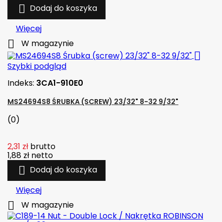

Dodaj do koszyka
Więcej

W magazynie

Szybki podgląd
Indeks:
3CA1-910E0
MS24694S8 ŚRUBKA (SCREW) 23/32" 8-32 9/32"
(0)
2,31 zł
brutto
1,88 zł
netto

Dodaj do koszyka
Więcej

W magazynie