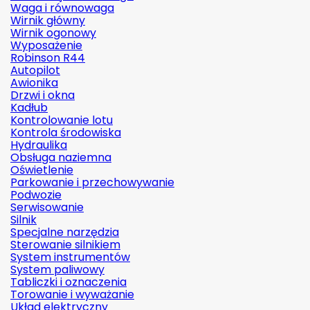
Waga i równowaga
Wirnik główny
Wirnik ogonowy
Wyposażenie
Robinson R44
Autopilot
Awionika
Drzwi i okna
Kadłub
Kontrolowanie lotu
Kontrola środowiska
Hydraulika
Obsługa naziemna
Oświetlenie
Parkowanie i przechowywanie
Podwozie
Serwisowanie
Silnik
Specjalne narzędzia
Sterowanie silnikiem
System instrumentów
System paliwowy
Tabliczki i oznaczenia
Torowanie i wyważanie
Układ elektryczny