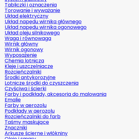
Tabliczki i oznaczenia
Torowanie i wyważanie
Układ elektryczny
Układ napędu wirnika głównego
Układ napędu wirnika ogonowego
Układ oleju silnikowego
Waga i równowaga
Wirnik główny
Wirnik ogonowy
Wyposażenie
Chemia lotnicza
Kleje i uszczelniacze
Rozcieńczalniki
Środki antykorozyjne
Lotnicze środki do czyszczenia
Czyściwa i ścierki
Farby i podkłady, akcesoria do malowania
Emalie
Farby w aerozolu
Podkłady w aerozolu
Rozcieńczalniki do farb
Taśmy maskujące
Znaczniki
Arkusze ścierne i włókniny
Oleje i smary