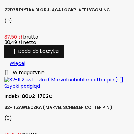
72078 PŁYTKA BLOKUJĄCA LOCKPLATE LYCOMING
(0)
37,50 zł
brutto
30,49 zł
netto

Dodaj do koszyka
Więcej

W magazynie

Szybki podgląd
Indeks:
00D2-1702C
82-11 ZAWLECZKA ( MARVEL SCHEBLER COTTER PIN )
(0)