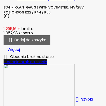
B341-1 O.A.T. GAUGE WITH VOLTMETER, 14V/28V
ROBIONSON R22 / R44 / R66
(0)
1 295,16 zł
brutto
1 052,98 zł
netto

Dodaj do koszyka
Więcej

Obecnie brak na stanie
Obecnie brak na stanie

Szybki