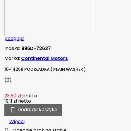
podgląd
Indeks:
996D-72637
Marka:
Continental Motors
10-14268 PODKŁADKA ( PLAIN WASHER )
(0)
23,50 zł
brutto
19,11 zł
netto

Dodaj do koszyka
Więcej

Obecnie brak na stanie