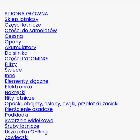
STRONA GŁÓWNA
Sklep lotniczy
Części lotnicze
Części do samolotów
Cessna
Opony
Akumulatory
Do silnika
Części LYCOMING
Filtry
Świece
Inne
Elementy złączne
Elektronika
Nakrętki
Nity lotnicze
Opaski, obejmy, osłony, owijki, przelotki i zaciski
Pierścienie osadcze
Podkładki
Sworznie widełkowe
Śruby lotnicze
Uszczelki i O-Ringi
Zawleczki