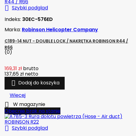

Szybki podgląd
Indeks:
30EC-576ED
Marka:
Robinson Helicopter Company
C189-14 NUT - DOUBLE LOCK / NAKRĘTKA ROBINSON R44 /
R66
(0)
169,31 zł
brutto
137,65 zł
netto

Dodaj do koszyka
Więcej

W magazynie
Obecnie brak na stanie

Szybki podgląd