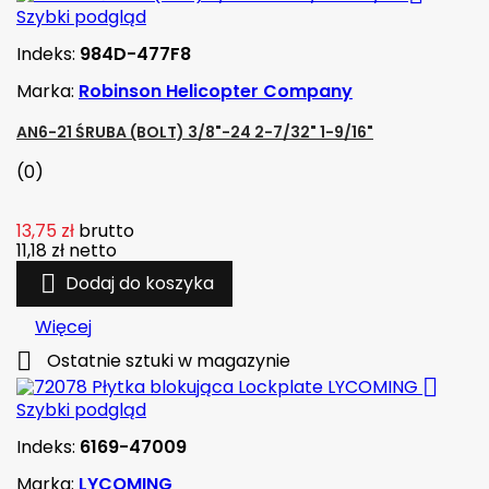
Szybki podgląd
Indeks:
984D-477F8
Marka:
Robinson Helicopter Company
AN6-21 ŚRUBA (BOLT) 3/8"-24 2-7/32" 1-9/16"
(0)
13,75 zł
brutto
11,18 zł
netto

Dodaj do koszyka
Więcej

Ostatnie sztuki w magazynie

Szybki podgląd
Indeks:
6169-47009
Marka:
LYCOMING