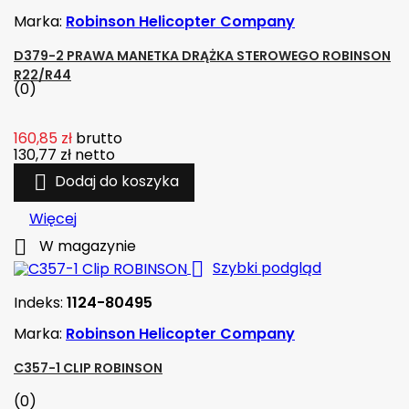
Marka:
Robinson Helicopter Company
D379-2 PRAWA MANETKA DRĄŻKA STEROWEGO ROBINSON
R22/R44
(0)
160,85 zł
brutto
130,77 zł
netto

Dodaj do koszyka
Więcej

W magazynie

Szybki podgląd
Indeks:
1124-80495
Marka:
Robinson Helicopter Company
C357-1 CLIP ROBINSON
(0)