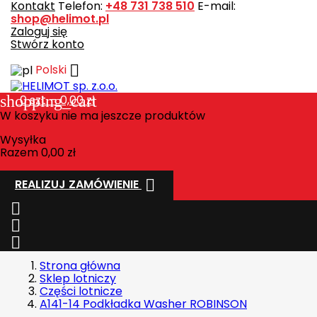
Kontakt
Telefon:
+48 731 738 510
E-mail:
shop@helimot.pl
Zaloguj się
Stwórz konto

Polski
shopping_cart
0
szt. - 0,00 zł
W koszyku nie ma jeszcze produktów
Wysyłka
Razem
0,00 zł

REALIZUJ ZAMÓWIENIE



Strona główna
Sklep lotniczy
Części lotnicze
A141-14 Podkładka Washer ROBINSON