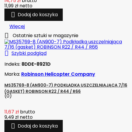
14,75 zł
brutto
11,99 zł
netto

Dodaj do koszyka
Więcej

Ostatnie sztuki w magazynie

Szybki podgląd
Indeks:
8DDE-8921D
Marka:
Robinson Helicopter Company
MS35769-8 (AN900-7) PODKŁADKA USZCZELNIAJĄCA 7/16
(GASKET) ROBINSON R22 / R44 / R66
(0)
11,67 zł
brutto
9,49 zł
netto

Dodaj do koszyka