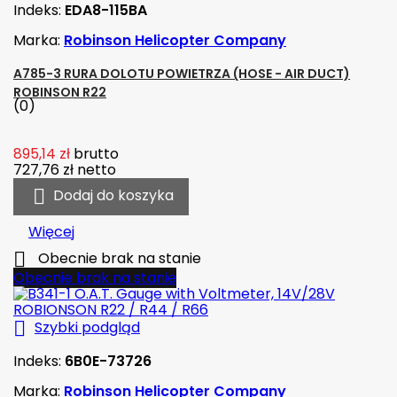
Indeks:
EDA8-115BA
Marka:
Robinson Helicopter Company
A785-3 RURA DOLOTU POWIETRZA (HOSE - AIR DUCT)
ROBINSON R22
(0)
895,14 zł
brutto
727,76 zł
netto

Dodaj do koszyka
Więcej

Obecnie brak na stanie
Obecnie brak na stanie

Szybki podgląd
Indeks:
6B0E-73726
Marka:
Robinson Helicopter Company