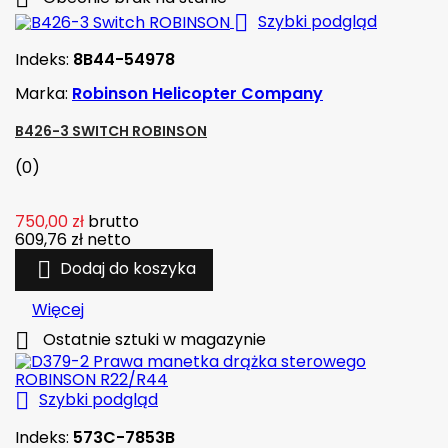

Szybki podgląd
Indeks:
8B44-54978
Marka:
Robinson Helicopter Company
B426-3 SWITCH ROBINSON
(0)
750,00 zł
brutto
609,76 zł
netto

Dodaj do koszyka
Więcej

Ostatnie sztuki w magazynie

Szybki podgląd
Indeks:
573C-7853B