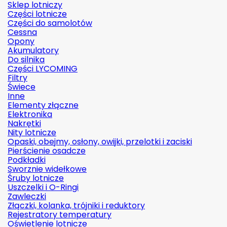
Sklep lotniczy
Części lotnicze
Części do samolotów
Cessna
Opony
Akumulatory
Do silnika
Części LYCOMING
Filtry
Świece
Inne
Elementy złączne
Elektronika
Nakrętki
Nity lotnicze
Opaski, obejmy, osłony, owijki, przelotki i zaciski
Pierścienie osadcze
Podkładki
Sworznie widełkowe
Śruby lotnicze
Uszczelki i O-Ringi
Zawleczki
Złączki, kolanka, trójniki i reduktory
Rejestratory temperatury
Oświetlenie lotnicze