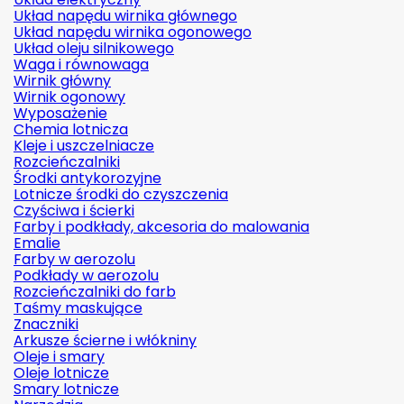
Układ napędu wirnika głównego
Układ napędu wirnika ogonowego
Układ oleju silnikowego
Waga i równowaga
Wirnik główny
Wirnik ogonowy
Wyposażenie
Chemia lotnicza
Kleje i uszczelniacze
Rozcieńczalniki
Środki antykorozyjne
Lotnicze środki do czyszczenia
Czyściwa i ścierki
Farby i podkłady, akcesoria do malowania
Emalie
Farby w aerozolu
Podkłady w aerozolu
Rozcieńczalniki do farb
Taśmy maskujące
Znaczniki
Arkusze ścierne i włókniny
Oleje i smary
Oleje lotnicze
Smary lotnicze