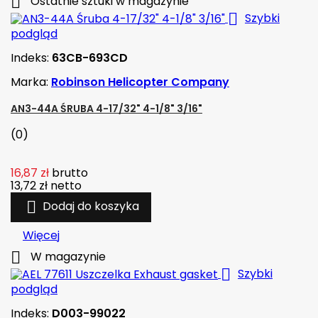

Ostatnie sztuki w magazynie

Szybki
podgląd
Indeks:
63CB-693CD
Marka:
Robinson Helicopter Company
AN3-44A ŚRUBA 4-17/32" 4-1/8" 3/16"
(0)
16,87 zł
brutto
13,72 zł
netto

Dodaj do koszyka
Więcej

W magazynie

Szybki
podgląd
Indeks:
D003-99022