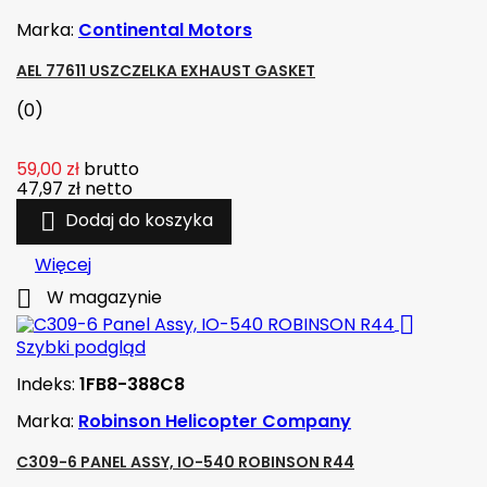
Marka:
Continental Motors
AEL 77611 USZCZELKA EXHAUST GASKET
(0)
59,00 zł
brutto
47,97 zł
netto

Dodaj do koszyka
Więcej

W magazynie

Szybki podgląd
Indeks:
1FB8-388C8
Marka:
Robinson Helicopter Company
C309-6 PANEL ASSY, IO-540 ROBINSON R44