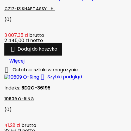
C717-13 SHAFT ASSY L.H.
(0)
3 007,35 zł
brutto
2 445,00 zł
netto

Dodaj do koszyka
Więcej

Ostatnie sztuki w magazynie

Szybki podgląd
Indeks:
8D2C-36195
10609 O-RING
(0)
41,28 zł
brutto
33,56 zł
netto