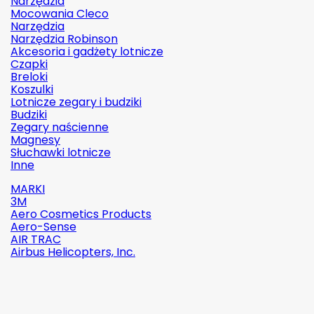
Narzędzia
Mocowania Cleco
Narzędzia
Narzędzia Robinson
Akcesoria i gadżety lotnicze
Czapki
Breloki
Koszulki
Lotnicze zegary i budziki
Budziki
Zegary naścienne
Magnesy
Słuchawki lotnicze
Inne
MARKI
3M
Aero Cosmetics Products
Aero-Sense
AIR TRAC
Airbus Helicopters, Inc.

Szybki
podgląd