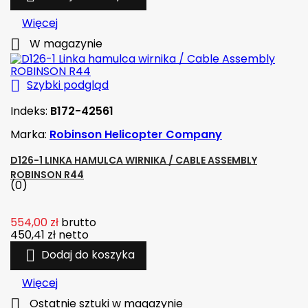
Więcej

W magazynie

Szybki podgląd
Indeks:
B172-42561
Marka:
Robinson Helicopter Company
D126-1 LINKA HAMULCA WIRNIKA / CABLE ASSEMBLY
ROBINSON R44
(0)
554,00 zł
brutto
450,41 zł
netto

Dodaj do koszyka
Więcej

Ostatnie sztuki w magazynie