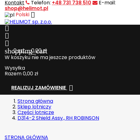
Kontakt
Telefon:
+48 731 738 510
E-mail:
shop@helimot.pl

Polski



shopping_cart
0
szt. - 0,00 zł
W koszyku nie ma jeszcze produktów
Wysyłka
Razem
0,00 zł

REALIZUJ ZAMÓWIENIE
Strona główna
Sklep lotniczy
Części lotnicze
D314-2 Shield Assy., RH ROBINSON
STRONA GŁÓWNA