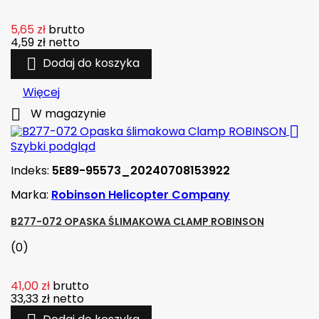
5,65 zł
brutto
4,59 zł
netto

Dodaj do koszyka
Więcej

W magazynie

Szybki podgląd
Indeks:
5E89-95573_20240708153922
Marka:
Robinson Helicopter Company
B277-072 OPASKA ŚLIMAKOWA CLAMP ROBINSON
(0)
41,00 zł
brutto
33,33 zł
netto