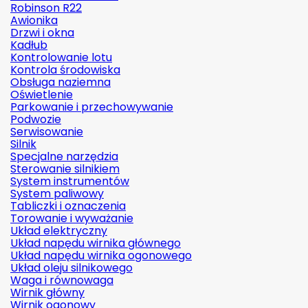
Robinson R22
Awionika
Drzwi i okna
Kadłub
Kontrolowanie lotu
Kontrola środowiska
Obsługa naziemna
Oświetlenie
Parkowanie i przechowywanie
Podwozie
Serwisowanie
Silnik
Specjalne narzędzia
Sterowanie silnikiem
System instrumentów
System paliwowy
Tabliczki i oznaczenia
Torowanie i wyważanie
Układ elektryczny
Układ napędu wirnika głównego
Układ napędu wirnika ogonowego
Układ oleju silnikowego
Waga i równowaga
Wirnik główny
Wirnik ogonowy