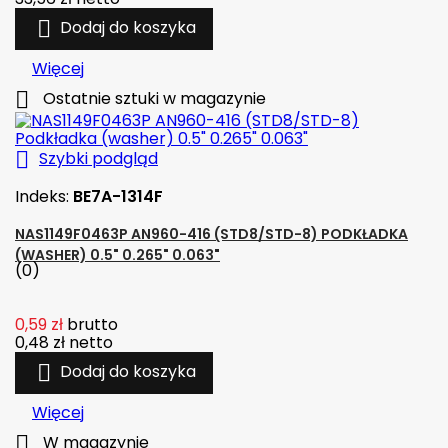

Dodaj do koszyka
Więcej

Ostatnie sztuki w magazynie

Szybki podgląd
Indeks:
BE7A-1314F
NAS1149F0463P AN960-416 (STD8/STD-8) PODKŁADKA
(WASHER) 0.5" 0.265" 0.063"
(0)
0,59 zł
brutto
0,48 zł
netto

Dodaj do koszyka
Więcej

W magazynie