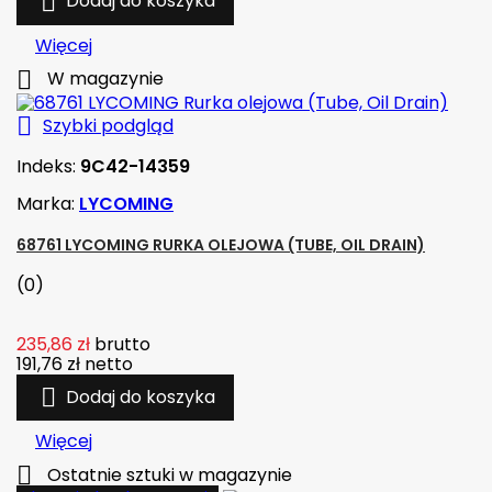

Dodaj do koszyka
Więcej

W magazynie

Szybki podgląd
Indeks:
9C42-14359
Marka:
LYCOMING
68761 LYCOMING RURKA OLEJOWA (TUBE, OIL DRAIN)
(0)
235,86 zł
brutto
191,76 zł
netto

Dodaj do koszyka
Więcej

Ostatnie sztuki w magazynie