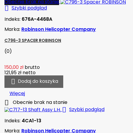
Obecnie brak na stanie

Szybki podgląd
Indeks:
676A-4468A
Marka:
Robinson Helicopter Company
C796-3 SPACER ROBINSON
(0)
150,00 zł
brutto
121,95 zł
netto

Dodaj do koszyka
Więcej

Obecnie brak na stanie

Szybki podgląd
Indeks:
4CA1-13
Marka:
Robinson Helicopter Company