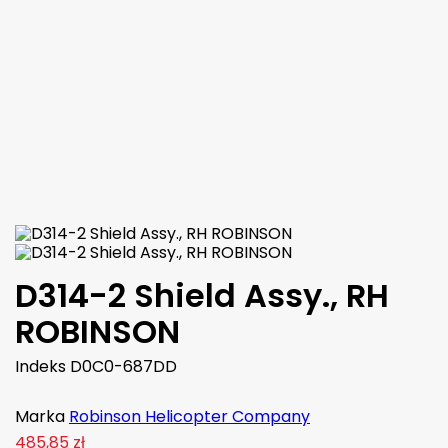
ŚWIECY ZAPŁONOWEJ 18MM ( GASKET SPARK PLUG )
(0)
CHAMPION
7,66 zł
brutto
6,23 zł
netto

Dodaj do koszyka
Więcej

W magazynie
D314-2 Shield Assy., RH
ROBINSON
Indeks
D0C0-687DD
Marka
Robinson Helicopter Company
485,85 zł