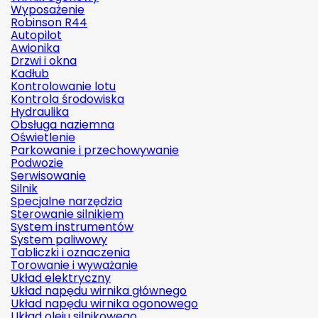
Wyposażenie
Robinson R44
Autopilot
Awionika
Drzwi i okna
Kadłub
Kontrolowanie lotu
Kontrola środowiska
Hydraulika
Obsługa naziemna
Oświetlenie
Parkowanie i przechowywanie
Podwozie
Serwisowanie
Silnik
Specjalne narzędzia
Sterowanie silnikiem
System instrumentów
System paliwowy
Tabliczki i oznaczenia
Torowanie i wyważanie
Układ elektryczny
Układ napędu wirnika głównego
Układ napędu wirnika ogonowego
Układ oleju silnikowego