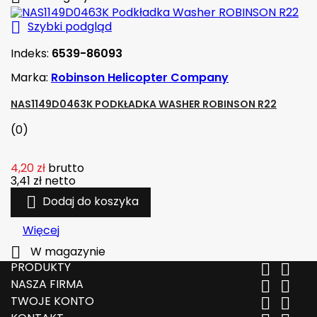

Szybki podgląd
Indeks:
6539-86093
Marka:
Robinson Helicopter Company
NAS1149D0463K PODKŁADKA WASHER ROBINSON R22
(0)
4,20 zł
brutto
3,41 zł
netto

Dodaj do koszyka
Więcej

W magazynie
PRODUKTY


NASZA FIRMA


TWOJE KONTO

