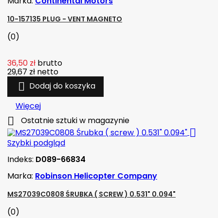
Marka:
Continental Motors
10-157135 PLUG - VENT MAGNETO
(0)
36,50 zł
brutto
29,67 zł
netto

Dodaj do koszyka
Więcej

Ostatnie sztuki w magazynie

Szybki podgląd
Indeks:
D089-66834
Marka:
Robinson Helicopter Company
MS27039C0808 ŚRUBKA ( SCREW ) 0.531" 0.094"
(0)