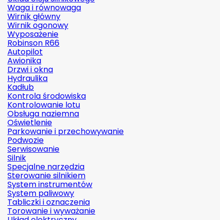
Waga i równowaga
Wirnik główny
Wirnik ogonowy
Wyposażenie
Robinson R66
Autopilot
Awionika
Drzwi i okna
Hydraulika
Kadłub
Kontrola środowiska
Kontrolowanie lotu
Obsługa naziemna
Oświetlenie
Parkowanie i przechowywanie
Podwozie
Serwisowanie
Silnik
Specjalne narzędzia
Sterowanie silnikiem
System instrumentów
System paliwowy
Tabliczki i oznaczenia
Torowanie i wyważanie
Układ elektryczny