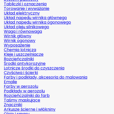
Tabliczki i oznaczenia
Torowanie i wyważanie
Układ elektryczny
Układ napędu wirnika głównego
Układ napędu wirnika ogonowego
Układ oleju silnikowego
Waga i równowaga
Wirnik główny
Wirnik ogonowy
Wyposażenie
Chemia lotnicza
Kleje i uszczelniacze
Rozcieńczalniki
Środki antykorozyjne
Lotnicze środki do czyszczenia
Czyściwa i ścierki
Farby i podkłady, akcesoria do malowania
Emalie
Farby w aerozolu
Podkłady w aerozolu
Rozcieńczalniki do farb
Taśmy maskujące
Znaczniki
Arkusze ścierne i włókniny
Oleje i smary