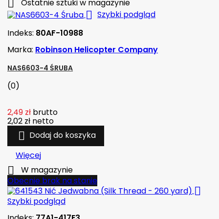

Ostatnie sztuki w magazynie

Szybki podgląd
Indeks:
80AF-10988
Marka:
Robinson Helicopter Company
NAS6603-4 ŚRUBA
(0)
2,49 zł
brutto
2,02 zł
netto

Dodaj do koszyka
Więcej

W magazynie
Obecnie brak na stanie

Szybki podgląd
Indeks:
77A1-417E3