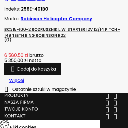
Indeks:
258E-401B0
Marka:
Robinson Helicopter Company
BC315-100-2 ROZRUSZNIK L.W. STARTER 12V 12/14 PITCH -
149 TEETH RING ROBINSON R22
(0)
6 580,50 zł
brutto
5 350,00 zł
netto

Dodaj do koszyka
Więcej

Ostatnie sztuki w magazynie
PRODUKTY


NASZA FIRMA


TWOJE KONTO


KONTAKT


Pliki cookies