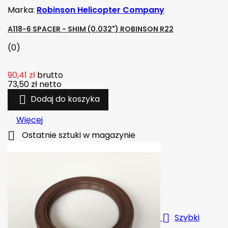
Marka:
Robinson Helicopter Company
A118-6 SPACER - SHIM (0.032") ROBINSON R22
(0)
90,41 zł
brutto
73,50 zł
netto

Dodaj do koszyka
Więcej

Ostatnie sztuki w magazynie

Szybki