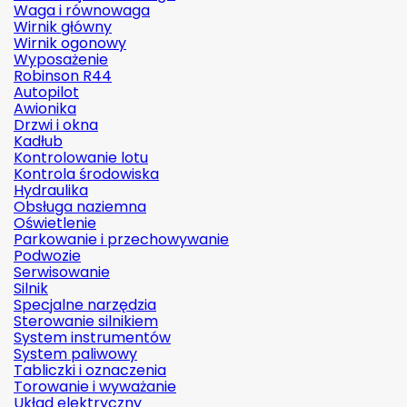
Waga i równowaga
Wirnik główny
Wirnik ogonowy
Wyposażenie
Robinson R44
Autopilot
Awionika
Drzwi i okna
Kadłub
Kontrolowanie lotu
Kontrola środowiska
Hydraulika
Obsługa naziemna
Oświetlenie
Parkowanie i przechowywanie
Podwozie
Serwisowanie
Silnik
Specjalne narzędzia
Sterowanie silnikiem
System instrumentów
System paliwowy
Tabliczki i oznaczenia
Torowanie i wyważanie
Układ elektryczny