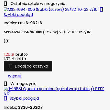

Ostatnie sztuki w magazynie

Szybki podgląd
Indeks:
EBC6-962E6
MS24694-S56 ŚRUBKI (SCREW) 29/32" 10-32 7/16"
(0)
1,26 zł
brutto
1,02 zł
netto

Dodaj do koszyka
Więcej

W magazynie

Szybki podgląd
Indeks:
3336-263D7