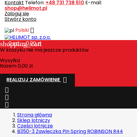
Kontakt
Telefon:
+48 731 738 510
E-mail:
shop@helimot.pl
Zaloguj się
Stwórz konto

Polski
shopping_cart
0
szt. - 0,00 zł
W koszyku nie ma jeszcze produktów
Wysyłka
Razem
0,00 zł

REALIZUJ ZAMÓWIENIE



Strona główna
Sklep lotniczy
Części lotnicze
B350-3 Zawleczka Pin Spring ROBINSON R44