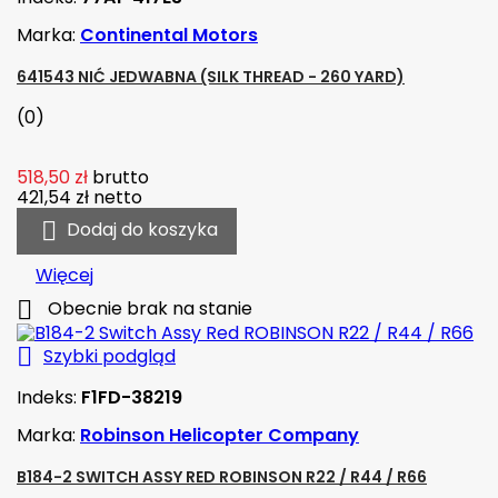
Marka:
Continental Motors
641543 NIĆ JEDWABNA (SILK THREAD - 260 YARD)
(0)
518,50 zł
brutto
421,54 zł
netto

Dodaj do koszyka
Więcej

Obecnie brak na stanie

Szybki podgląd
Indeks:
F1FD-38219
Marka:
Robinson Helicopter Company
B184-2 SWITCH ASSY RED ROBINSON R22 / R44 / R66