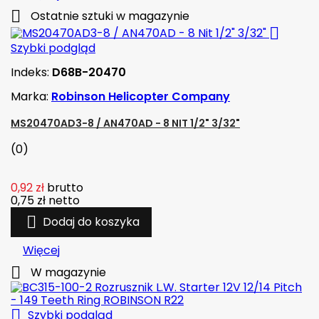

Ostatnie sztuki w magazynie

Szybki podgląd
Indeks:
D68B-20470
Marka:
Robinson Helicopter Company
MS20470AD3-8 / AN470AD - 8 NIT 1/2" 3/32"
(0)
0,92 zł
brutto
0,75 zł
netto

Dodaj do koszyka
Więcej

W magazynie

Szybki podgląd