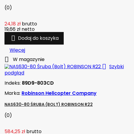
(0)
24,18 zł
brutto
19,66 zł
netto

Dodaj do koszyka
Więcej

W magazynie

Szybki
podgląd
Indeks:
89D9-803CD
Marka:
Robinson Helicopter Company
NAS630-80 ŚRUBA (BOLT) ROBINSON R22
(0)
584,25 zł
brutto