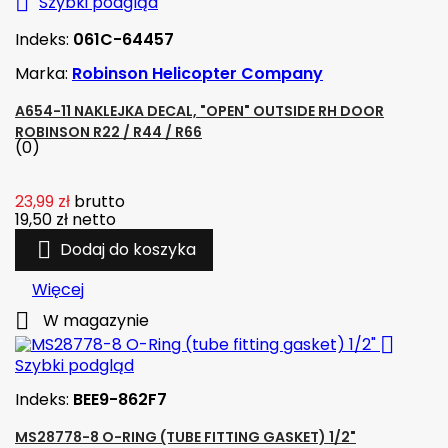

Szybki podgląd
Indeks:
061C-64457
Marka:
Robinson Helicopter Company
A654-11 NAKLEJKA DECAL, "OPEN" OUTSIDE RH DOOR
ROBINSON R22 / R44 / R66
(0)
23,99 zł
brutto
19,50 zł
netto

Dodaj do koszyka
Więcej

W magazynie

Szybki podgląd
Indeks:
BEE9-862F7
MS28778-8 O-RING (TUBE FITTING GASKET) 1/2"