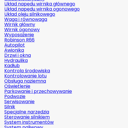
Układ napędu wirnika głównego
Układ napędu wirnika ogonowego
Układ oleju silnikowego
Waga i równowaga
Wirnik główny
Wirnik ogonowy
Wyposażenie
Robinson R66
Autopilot
Awionika
Drzwi i okna
Hydraulika
Kadłub
Kontrola środowiska
Kontrolowanie lotu
Obsługa naziemna
Oświetlenie
Parkowanie i przechowywanie
Podwozie
Serwisowanie
Silnik
Specjalne narzędzia
Sterowanie silnikiem
System instrumentów
System paliwowy