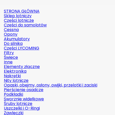
STRONA GŁÓWNA
Sklep lotniczy
Części lotnicze
Części do samolotów
Cessna
Opony
Akumulatory
Do silnika
Części LYCOMING
Filtry
Świece
Inne
Elementy złączne
Elektronika
Nakrętki
Nity lotnicze
Opaski, obejmy, osłony, owijki, przelotki i zaciski
Pierścienie osadcze
Podkładki
Sworznie widełkowe
Śruby lotnicze
Uszczelki i O-Ringi
Zawleczki