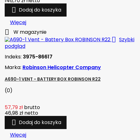
146,70 zł
netto

Dodaj do koszyka
Więcej

W magazynie

Szybki
podgląd
Indeks:
3975-86617
Marka:
Robinson Helicopter Company
A690-1 VENT - BATTERY BOX ROBINSON R22
(0)
57,79 zł
brutto
46,98 zł
netto

Dodaj do koszyka
Więcej