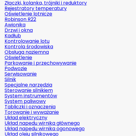
Złączki, kolanka, trójniki i reduktory
Rejestratory temperatury
Oświetlenie lotnicze
Robinson R22
Awionika
Drzwi i okna
Kadłub
Kontrolowanie lotu
Kontrola środowiska
Obsługa naziemna
Oświetlenie
Parkowanie i przechowywanie
Podwozie
Serwisowanie
Silnik
Specjalne narzędzia
Sterowanie silnikiem
System instrumentów
System paliwowy
Tabliczki i oznaczenia
Torowanie i wyważanie
Układ elektryczny
Układ napędu wirnika głównego
Układ napędu wirnika ogonowego
Układ oleju silnikowego