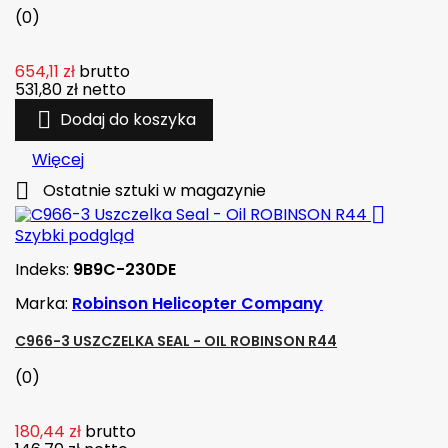
(0)
654,11 zł
brutto
531,80 zł
netto

Dodaj do koszyka
Więcej

Ostatnie sztuki w magazynie

Szybki podgląd
Indeks:
9B9C-230DE
Marka:
Robinson Helicopter Company
C966-3 USZCZELKA SEAL - OIL ROBINSON R44
(0)
180,44 zł
brutto