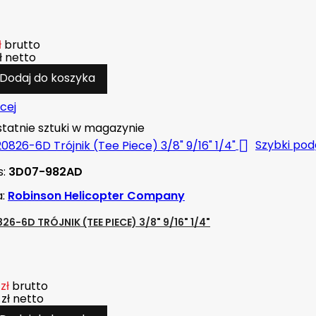
ł
brutto
ł
netto
Dodaj do koszyka
cej
tatnie sztuki w magazynie

Szybki pod
s:
3D07-982AD
a:
Robinson Helicopter Company
6-6D TRÓJNIK (TEE PIECE) 3/8" 9/16" 1/4"
zł
brutto
 zł
netto