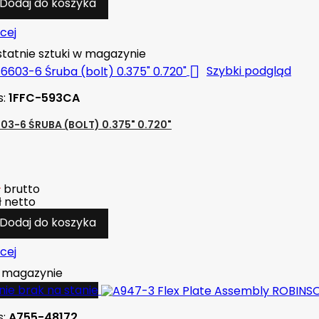
Dodaj do koszyka
cej
tatnie sztuki w magazynie

Szybki podgląd
s:
1FFC-593CA
03-6 ŚRUBA (BOLT) 0.375" 0.720"
ł
brutto
ł
netto
Dodaj do koszyka
cej
magazynie
ie brak na stanie
s:
A755-48172