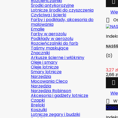
Rozcieńczalniki

Środki antykorozyjne
Lotnicze środki do czyszczenia
Wię
Czyściwa i ścierki
Farby i podkłady, akcesoria do

Os
malowania
Emalie
Farby w aerozolu
Indek
Podkłady w aerozolu
Rozcieńczalniki do farb
NAS66
Taśmy maskujące
Znaczniki
(0)
Arkusze ścierne i włókniny
Oleje i smary
Oleje lotnicze
3,27 z
Smary lotnicze
2,66 z
Narzędzia
Mocowania Cleco

Narzędzia
Narzędzia Robinson
Wię
Akcesoria i gadżety lotnicze
Czapki

W 
Breloki
Obecn
Koszulki
Lotnicze zegary i budziki
Indek