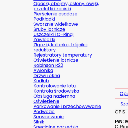
Opaski, obejmy, osłony, owijki,
przelotki i zaciski
Pierścienie osadcze
Podkładki
Sworznie widełkowe
Śruby lotnicze
Uszczelki i O-Ringi
Zawleczki
Złączki, kolanka, trójniki i
reduktory
Rejestratory temperatury
Oświetlenie lotnicze
Robinson R22
Awionika
Drzwi i okna
Kadłub
Kontrolowanie lotu
Kontrola środowiska
Opi
Obsługa naziemna
Oświetlenie
Szc
Parkowanie i przechowywanie
Podwozie
OPIS
Serwisowanie
Silnik
P/N: 
Specjalne narzędzia
O-Rin