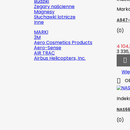
Budziki
Zegary naścienne
Mark
Magnesy
Słuchawki lotnicze
A947-
Inne
(0)
MARKI
3M
Aero Cosmetics Products
4 104,
Aero-Sense
3 336,
AIR TRAC
Airbus Helicopters, Inc.

Wię

Ob

Szybki podgląd
Indeks:
2142-509C2
Indek
Marka:
Robinson Helicopter
NAS66
Company
(0)
AN526C-832-R8 ŚRUBKA 1/2" (8-
32)