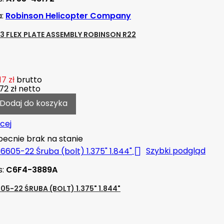
a:
Robinson Helicopter Company
3 FLEX PLATE ASSEMBLY ROBINSON R22
17 zł
brutto
72 zł
netto
Dodaj do koszyka
cej
ecnie brak na stanie

Szybki podgląd
s:
C6F4-3889A
05-22 ŚRUBA (BOLT) 1.375" 1.844"