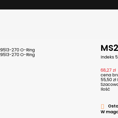
MS2
Indeks
5
68,27 zł
cena bru
55,50 zł
Szacowan
Ilość
Osta

W maga