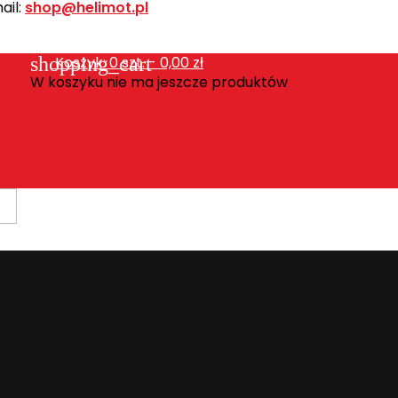
ail:
shop@helimot.pl
shopping_cart
Koszyk:
0
szt. - 0,00 zł
W koszyku nie ma jeszcze produktów