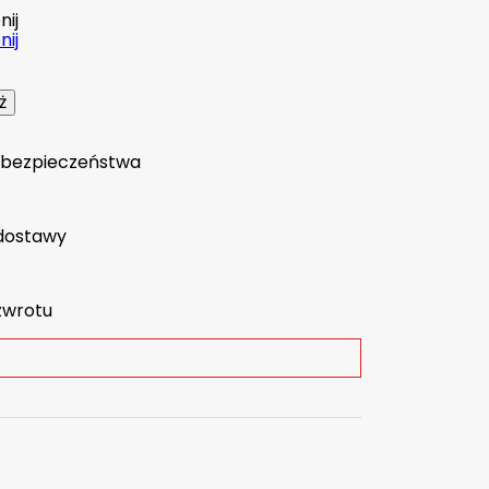
ij
ij
a bezpieczeństwa
dostawy
zwrotu