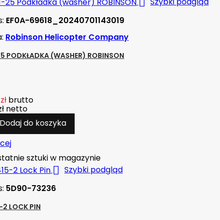

Szybki podgląd
s:
EF0A-69618_20240701143019
a:
Robinson Helicopter Company
25 PODKŁADKA (WASHER) ROBINSON
zł
brutto
zł
netto
Dodaj do koszyka
cej
tatnie sztuki w magazynie

Szybki podgląd
s:
5D90-73236
-2 LOCK PIN