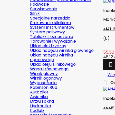
Podwozie
Serwisowanie
Indek
Silnik
Specjalne narzędzia
Mark
Sterowanie silnikiem
System instrumentów
A141-
System paliwowy
Tabliczki i oznaczenia
(0)
Torowanie i wyważanie
Układ elektryczny
Układ napędu wirnika głównego
55,50 
Układ napędu wirnika
45,12 
ogonowego
Układ oleju silnikowego

Waga i równowaga
Wirnik główny
Wię
Wirnik ogonowy

Os
Wyposażenie
Robinson R66
Autopilot
Awionika
Indek
Drzwi i okna
Hydraulika
AN415
Kadłub