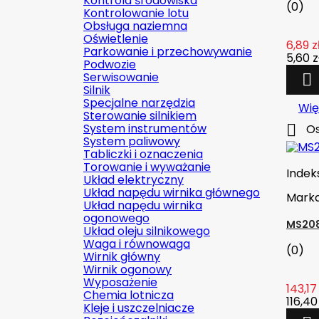
Kontrola środowiska
(0)
Kontrolowanie lotu
Obsługa naziemna
Oświetlenie
6,89 z
Parkowanie i przechowywanie
5,60 z
Podwozie
Serwisowanie

Silnik
Specjalne narzędzia
Wię
Sterowanie silnikiem
System instrumentów

Os
System paliwowy
Tabliczki i oznaczenia
Torowanie i wyważanie
Indek
Układ elektryczny
Układ napędu wirnika głównego
Mark
Układ napędu wirnika
ogonowego
MS2082
Układ oleju silnikowego
Waga i równowaga
(0)
Wirnik główny
Wirnik ogonowy
Wyposażenie
143,17 
Chemia lotnicza
116,40
Kleje i uszczelniacze