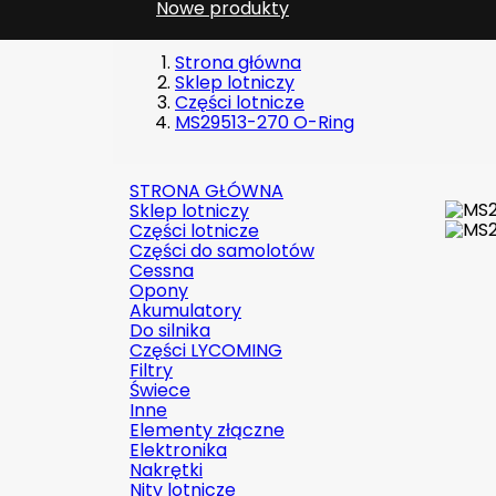
Nowe produkty
Strona główna
Sklep lotniczy
Części lotnicze
MS29513-270 O-Ring
STRONA GŁÓWNA
Sklep lotniczy
Części lotnicze
Części do samolotów
Cessna
Opony
Akumulatory
Do silnika
Części LYCOMING
Filtry
Świece
Inne
Elementy złączne
Elektronika
Nakrętki
Nity lotnicze