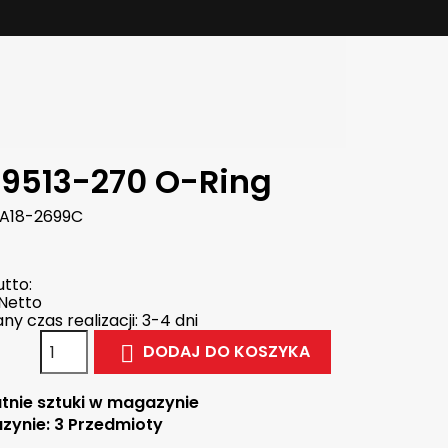
9513-270 O-Ring
A18-2699C
tto:
Netto
y czas realizacji: 3-4 dni
DODAJ DO KOSZYKA

tnie sztuki w magazynie
zynie:
3 Przedmioty