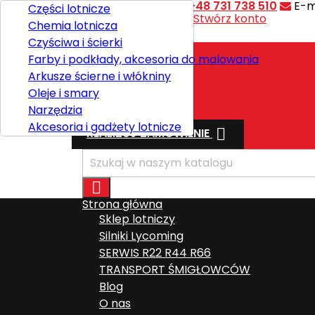
Kontakt
Telefon:
+48 731 738 510
E-m
Części lotnicze
Witaj,
Zaloguj się
lub
Stwórz konto
Chemia lotnicza

Polski
Czyściwa i ścierki
Farby i podkłady, akcesoria do malowania
Arkusze ścierne i włókniny
Wysyłka
Oleje i smary
Razem
0,00 zł
Narzędzia
Akcesoria i gadżety lotnicze

REALIZUJ ZAMÓWIENIE

Strona główna
Sklep lotniczy
Silniki Lycoming
SERWIS R22 R44 R66
TRANSPORT ŚMIGŁOWCÓW
Blog
O nas