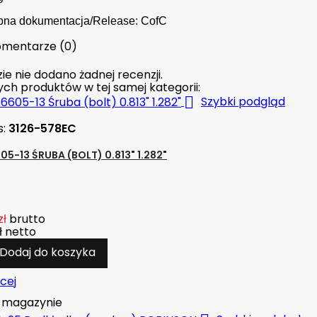
pna dokumentacja/Release: CofC
mentarze (0)
ie nie dodano żadnej recenzji.
nych produktów w tej samej kategorii:

Szybki podgląd
s:
3126-578EC
5-13 ŚRUBA (BOLT) 0.813" 1.282"
zł
brutto
ł
netto
Dodaj do koszyka
cej
magazynie