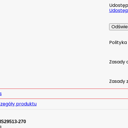
Udostępn
Udostępn
Polityk
Zasady 
Zasady 
s
zegóły produktu
MS29513-270
g